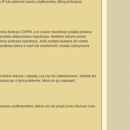
s IP lub zabronił nazwy użytkownika, którą próbujesz
zona funkcja COPPA, a w czasie rejestracji została podana
 została aktywowana rejestracja. Niektóre witryny przed
na podczas rejestracji. Jeśli została wysłana do ciebie
rawidłowy adres e-mail lub wiadomość została zatrzymana
elem witryny i zapytaj, czy cię nie zablokowano. Istnieje też
wiadom go o tym problemie. Musi on go naprawić.
usuwa użytkowników, którzy nic nie pisali przez dłuższy czas.