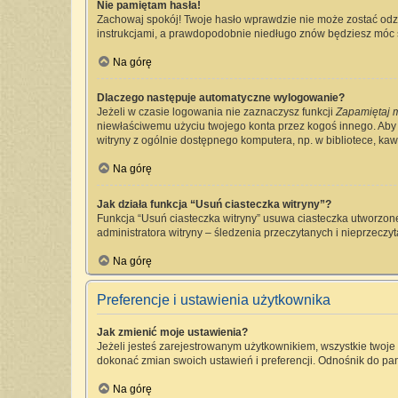
Nie pamiętam hasła!
Zachowaj spokój! Twoje hasło wprawdzie nie może zostać odzy
instrukcjami, a prawdopodobnie niedługo znów będziesz móc 
Na górę
Dlaczego następuje automatyczne wylogowanie?
Jeżeli w czasie logowania nie zaznaczysz funkcji
Zapamiętaj 
niewłaściwemu użyciu twojego konta przez kogoś innego. Ab
witryny z ogólnie dostępnego komputera, np. w bibliotece, kawia
Na górę
Jak działa funkcja “Usuń ciasteczka witryny”?
Funkcja “Usuń ciasteczka witryny” usuwa ciasteczka utworzone
administratora witryny – śledzenia przeczytanych i nieprzec
Na górę
Preferencje i ustawienia użytkownika
Jak zmienić moje ustawienia?
Jeżeli jesteś zarejestrowanym użytkownikiem, wszystkie twoj
dokonać zmian swoich ustawień i preferencji. Odnośnik do pan
Na górę