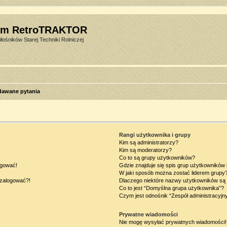
um RetroTRAKTOR
łośników Starej Techniki Rolniczej
dawane pytania
Rangi użytkownika i grupy
Kim są administratorzy?
Kim są moderatorzy?
Co to są grupy użytkowników?
ogować!
Gdzie znajduje się spis grup użytkowników
W jaki sposób można zostać liderem grupy
ę zalogować?!
Dlaczego niektóre nazwy użytkowników są 
Co to jest “Domyślna grupa użytkownika”?
Czym jest odnośnik “Zespół administracyjn
Prywatne wiadomości
Nie mogę wysyłać prywatnych wiadomości!