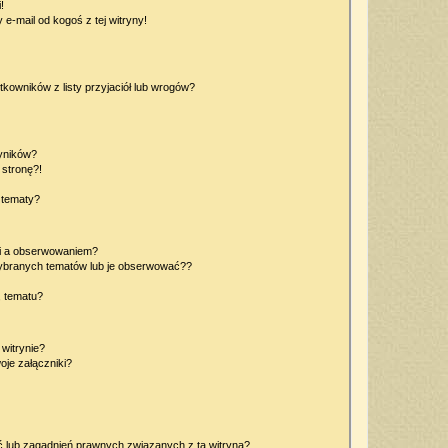
!
e-mail od kogoś z tej witryny!
owników z listy przyjaciół lub wrogów?
yników?
stronę?!
 tematy?
ki a obserwowaniem?
ybranych tematów lub je obserwować??
, tematu?
 witrynie?
je załączniki?
 lub zagadnień prawnych związanych z tą witryną?