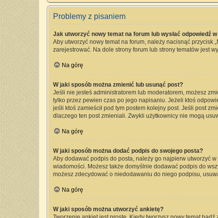
Problemy z pisaniem
Jak utworzyć nowy temat na forum lub wysłać odpowiedź w
Aby utworzyć nowy temat na forum, należy nacisnąć przycisk 
zarejestrować. Na dole strony forum lub strony tematów jest 
Na górę
W jaki sposób można zmienić lub usunąć post?
Jeśli nie jesteś administratorem lub moderatorem, możesz zmi
tylko przez pewien czas po jego napisaniu. Jeżeli ktoś odpowied
jeśli ktoś zamieścił pod tym postem kolejny post. Jeśli post zm
dlaczego ten post zmieniali. Zwykli użytkownicy nie mogą usu
Na górę
W jaki sposób można dodać podpis do swojego posta?
Aby dodawać podpis do posta, należy go najpierw utworzyć w
wiadomości. Możesz także domyślnie dodawać podpis do wszyst
możesz zdecydować o niedodawaniu do niego podpisu, usuwa
Na górę
W jaki sposób można utworzyć ankietę?
Tworzenie ankiet jest proste. Kiedy tworzysz nowy temat bądź 