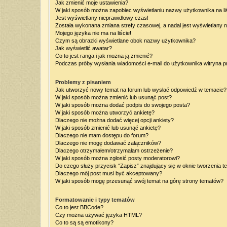
Jak zmienić moje ustawienia?
W jaki sposób można zapobiec wyświetlaniu nazwy użytkownika na l
Jest wyświetlany nieprawidłowy czas!
Została wykonana zmiana strefy czasowej, a nadal jest wyświetlany 
Mojego języka nie ma na liście!
Czym są obrazki wyświetlane obok nazwy użytkownika?
Jak wyświetlić awatar?
Co to jest ranga i jak można ją zmienić?
Podczas próby wysłania wiadomości e-mail do użytkownika witryna p
Problemy z pisaniem
Jak utworzyć nowy temat na forum lub wysłać odpowiedź w temacie?
W jaki sposób można zmienić lub usunąć post?
W jaki sposób można dodać podpis do swojego posta?
W jaki sposób można utworzyć ankietę?
Dlaczego nie można dodać więcej opcji ankiety?
W jaki sposób zmienić lub usunąć ankietę?
Dlaczego nie mam dostępu do forum?
Dlaczego nie mogę dodawać załączników?
Dlaczego otrzymałem/otrzymałam ostrzeżenie?
W jaki sposób można zgłosić posty moderatorowi?
Do czego służy przycisk “Zapisz” znajdujący się w oknie tworzenia t
Dlaczego mój post musi być akceptowany?
W jaki sposób mogę przesunąć swój temat na górę strony tematów?
Formatowanie i typy tematów
Co to jest BBCode?
Czy można używać języka HTML?
Co to są są emotikony?