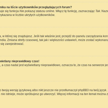
nika na liście użytkowników przeglądających forum?
uje się funkcja
Nie pokazuj statusu online
. Włącz tę funkcję, zaznaczając
Tak
. Naz
wykazana w liczbie ukrytych użytkowników.
ta, w której się znajdujesz. Jeśli tak właśnie jest, przejdź do panelu zarządzania k
dia. Zmiana strefy czasowej, tak jak i większości ustawień, może zostać wykonana
się zarejestrować.
wietlany nieprawidłowy czas!
 a czas nadal jest wyświetlany nieprawidłowo, oznacza to, że czas na serwerze jes
 twoją wersję językową albo nikt jeszcze nie przetłumaczył phpBB3 na twój język. 
a nie istnieje, może spróbujesz go utworzyć. Więcej informacji na ten temat można 