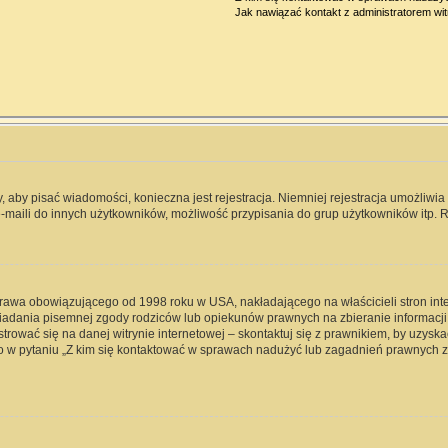
Jak nawiązać kontakt z administratorem wi
y, aby pisać wiadomości, konieczna jest rejestracja. Niemniej rejestracja umożliwi
-maili do innych użytkowników, możliwość przypisania do grup użytkowników itp. Re
 prawa obowiązującego od 1998 roku w USA, nakładającego na właścicieli stron int
iadania pisemnej zgody rodziców lub opiekunów prawnych na zbieranie informacji 
rować się na danej witrynie internetowej – skontaktuj się z prawnikiem, by uzyskać
 w pytaniu „Z kim się kontaktować w sprawach nadużyć lub zagadnień prawnych zw