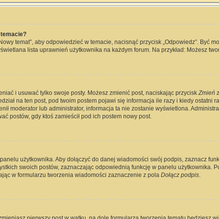
 temacie?
„Nowy temat”, aby odpowiedzieć w temacie, nacisnąć przycisk „Odpowiedz”. Być m
wyświetlana lista uprawnień użytkownika na każdym forum. Na przykład: Możesz two
eniać i usuwać tylko swoje posty. Możesz zmienić post, naciskając przycisk
Zmień
z
ział na ten post, pod twoim postem pojawi się informacja ile razy i kiedy ostatni raz
ienił moderator lub administrator, informacja ta nie zostanie wyświetlona. Administ
wać postów, gdy ktoś zamieścił pod ich postem nowy post.
 panelu użytkownika. Aby dołączyć do danej wiadomości swój podpis, zaznacz fun
kich swoich postów, zaznaczając odpowiednią funkcję w panelu użytkownika. Po u
jąc w formularzu tworzenia wiadomości zaznaczenie z pola
Dołącz podpis
.
zmieniasz pierwszy post w wątku, na dole formularza tworzenia tematu będziesz widz