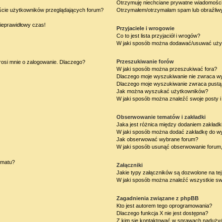
Otrzymuję niechciane prywatne wiadomości
iście użytkowników przeglądających forum?
Otrzymałem/otrzymałam spam lub obraźliwy 
nieprawidłowy czas!
Przyjaciele i wrogowie
Co to jest lista przyjaciół i wrogów?
W jaki sposób można dodawać/usuwać użytk
Przeszukiwanie forów
rosi mnie o zalogowanie. Dlaczego?
W jaki sposób można przeszukiwać fora?
Dlaczego moje wyszukiwanie nie zwraca w
Dlaczego moje wyszukiwanie zwraca pustą 
Jak można wyszukać użytkowników?
W jaki sposób można znaleźć swoje posty i
Obserwowanie tematów i zakładki
Jaka jest różnica między dodaniem zakład
W jaki sposób można dodać zakładkę do w
Jak obserwować wybrane forum?
W jaki sposób usunąć obserwowanie forum
ematu?
Załączniki
Jakie typy załączników są dozwolone na tej
W jaki sposób można znaleźć wszystkie swo
Zagadnienia związane z phpBB
Kto jest autorem tego oprogramowania?
Dlaczego funkcja X nie jest dostępna?
Z kim się kontaktować w sprawach nadużyć