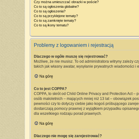
Czy można umieszczać obrazki w poście?
Co to są ogłoszenia globalne?
Co to są ogłoszenia?
Co to są przyklejone tematy?
Co to są zamknięte tematy?
Co to są ikony tematu?
Problemy z logowaniem i rejestracją
Dlaczego w ogóle muszę się rejestrować?
Możliwe, że nie musisz. To od administratora witryny zależy cz
takich jak własny awatar, wysyłanie prywatnych wiadomości i e
Na górę
Co to jest COPPA?
COPPA, to skrót od Child Online Privacy and Protection Act –
osób małoletnich – mających mniej niż 13 lat – obowiązek pos
pewności czy to dotyczy ciebie jako kogoś próbującego zarejest
dostarczają pomocy prawnej z wyjątkiem przypadku opisanego
dla wszelkiego rodzaju porad prawnych.
Na górę
Dlaczego nie mogę się zarejestrować?