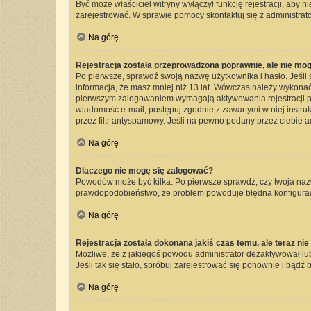
Być może właściciel witryny wyłączył funkcję rejestracji, aby 
zarejestrować. W sprawie pomocy skontaktuj się z administrato
Na górę
Rejestracja została przeprowadzona poprawnie, ale nie mog
Po pierwsze, sprawdź swoją nazwę użytkownika i hasło. Jeśli 
informacja, że masz mniej niż 13 lat. Wówczas należy wykonać 
pierwszym zalogowaniem wymagają aktywowania rejestracji przez
wiadomość e-mail, postępuj zgodnie z zawartymi w niej instru
przez filtr antyspamowy. Jeśli na pewno podany przez ciebie a
Na górę
Dlaczego nie mogę się zalogować?
Powodów może być kilka. Po pierwsze sprawdź, czy twoja nazwa 
prawdopodobieństwo, że problem powoduje błędna konfiguracja 
Na górę
Rejestracja została dokonana jakiś czas temu, ale teraz ni
Możliwe, że z jakiegoś powodu administrator dezaktywował lub 
Jeśli tak się stało, spróbuj zarejestrować się ponownie i bą
Na górę