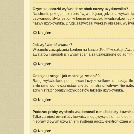
Czym są obrazki wyświetlane obok nazwy użytkownika?
Na stronie przeglądania postów, w miejscu, gdzie są wyświetl
używanego stylu jest on w formie gwiazdek, kwadracików lub kr
nazwy użytkownika. Drugi, zazwyczaj większy obrazek, wyświet
Na górę
Jak wyświetlić awatar?
W panelu zarządzania kontem na karcie „Profil” w sekcji „Awat
awatarów i sposób ich wyświetlania są uzależnione od administ
Na górę
Co to jest ranga i jak można ją zmienić?
Rangi wyświetlane pod nazwami użytkowników oznaczają, ile p
stylu rang, ponieważ ustawia je administrator witryny. Nie nale
administrator obniży licznik postów takiego użytkownika.
Na górę
Podczas próby wysłania wiadomości e-mail do użytkownika 
Tylko zarejestrowani użytkownicy mogą wysyłać e-maile do inny
nieprawidłowym używaniem systemu poczty elektronicznej wi
Na górę