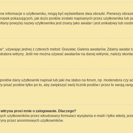
ane informacje o użytkowniku, mogą być wyświetlane dwa obrazki. Pierwszy obraze
opek pokazujących, jak dużo postów zostało napisanych przez użytkownika lub jaki j
lany powyżej nazwy użytkownika jest znany jako awatar i jest unikatowy lub osob
ar”, używając jednej z czterech metod: Gravatar, Galeria awatarów, Zdalny awatar 
ratora witryny. Jeśli nie można używać awatarów na danej witrynie, należy skontak
ostów dany użytkownik napisał lub jaki ma status na forum, np. moderatora czy a
ży pisać postów tylko po to, aby zwiększyć swój licznik postów i przez to swoją rang
witryna prosi mnie o zalogowanie. Dlaczego?
ch użytkowników przez wbudowany formularz wysyłania e-maili i tylko wtedy, jeżel
tryny przez anonimowych użytkowników.