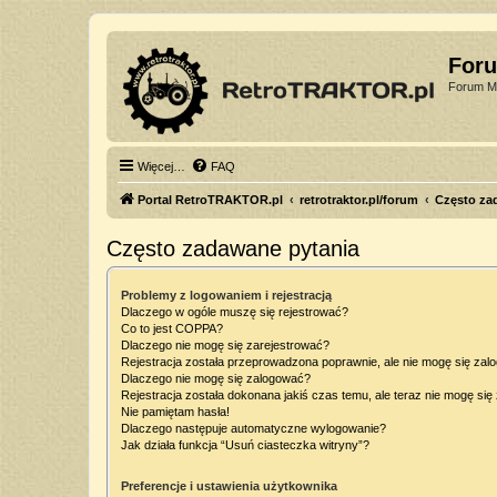
For
Forum Mi
Więcej…
FAQ
Portal RetroTRAKTOR.pl
retrotraktor.pl/forum
Często za
Często zadawane pytania
Problemy z logowaniem i rejestracją
Dlaczego w ogóle muszę się rejestrować?
Co to jest COPPA?
Dlaczego nie mogę się zarejestrować?
Rejestracja została przeprowadzona poprawnie, ale nie mogę się zal
Dlaczego nie mogę się zalogować?
Rejestracja została dokonana jakiś czas temu, ale teraz nie mogę si
Nie pamiętam hasła!
Dlaczego następuje automatyczne wylogowanie?
Jak działa funkcja “Usuń ciasteczka witryny”?
Preferencje i ustawienia użytkownika