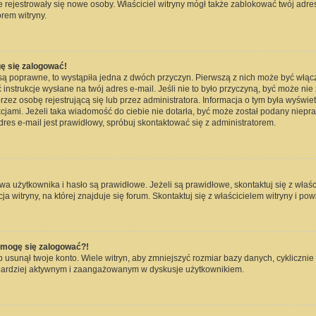
nie rejestrowały się nowe osoby. Właściciel witryny mógł także zablokować twój adre
rem witryny.
ę się zalogować!
są poprawne, to wystąpiła jedna z dwóch przyczyn. Pierwszą z nich może być włąc
instrukcje wysłane na twój adres e-mail. Jeśli nie to było przyczyną, być może nie
 osobę rejestrującą się lub przez administratora. Informacja o tym była wyświetlo
kcjami. Jeżeli taka wiadomość do ciebie nie dotarła, być może został podany niep
dres e-mail jest prawidłowy, spróbuj skontaktować się z administratorem.
użytkownika i hasło są prawidłowe. Jeżeli są prawidłowe, skontaktuj się z właścici
witryny, na której znajduje się forum. Skontaktuj się z właścicielem witryny i po
e mogę się zalogować?!
usunął twoje konto. Wiele witryn, aby zmniejszyć rozmiar bazy danych, cyklicznie 
dź bardziej aktywnym i zaangażowanym w dyskusje użytkownikiem.