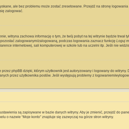
skane, ale bez problemu może zostać zresetowane. Przejdź na stronę logowania i 
się zalogować.
mnie
, witryna zachowa informację o tym, że twój pobyt na tej witrynie będzie trwał 
y pozostać zalogowanym/zalogowaną, podczas logowania zaznacz funkcję
Loguj m
rence internetowej, sali komputerowej w szkole lub na uczelni itp. Jeśli nie widzisz 
 przez phpBB dzięki, którym użytkownik jest autoryzowany i logowany do witryny. D
zytanych przez użytkownika postów. Jeśli występują problemy z logowaniem/wylog
e ustawienia są zapisywane w bazie danych witryny. Aby je zmienić, przejdź do p
elu o nazwie “Moje konto” znajduje się zazwyczaj na górze stron witryny.