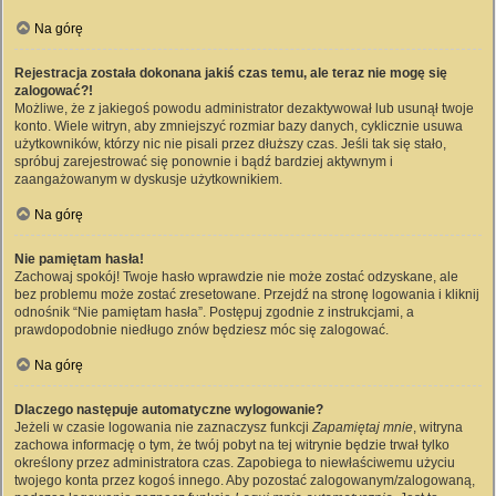
Na górę
Rejestracja została dokonana jakiś czas temu, ale teraz nie mogę się
zalogować?!
Możliwe, że z jakiegoś powodu administrator dezaktywował lub usunął twoje
konto. Wiele witryn, aby zmniejszyć rozmiar bazy danych, cyklicznie usuwa
użytkowników, którzy nic nie pisali przez dłuższy czas. Jeśli tak się stało,
spróbuj zarejestrować się ponownie i bądź bardziej aktywnym i
zaangażowanym w dyskusje użytkownikiem.
Na górę
Nie pamiętam hasła!
Zachowaj spokój! Twoje hasło wprawdzie nie może zostać odzyskane, ale
bez problemu może zostać zresetowane. Przejdź na stronę logowania i kliknij
odnośnik “Nie pamiętam hasła”. Postępuj zgodnie z instrukcjami, a
prawdopodobnie niedługo znów będziesz móc się zalogować.
Na górę
Dlaczego następuje automatyczne wylogowanie?
Jeżeli w czasie logowania nie zaznaczysz funkcji
Zapamiętaj mnie
, witryna
zachowa informację o tym, że twój pobyt na tej witrynie będzie trwał tylko
określony przez administratora czas. Zapobiega to niewłaściwemu użyciu
twojego konta przez kogoś innego. Aby pozostać zalogowanym/zalogowaną,