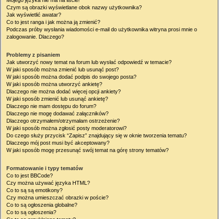
Mojego języka nie ma na liście!
Czym są obrazki wyświetlane obok nazwy użytkownika?
Jak wyświetlić awatar?
Co to jest ranga i jak można ją zmienić?
Podczas próby wysłania wiadomości e-mail do użytkownika witryna prosi mnie o
zalogowanie. Dlaczego?
Problemy z pisaniem
Jak utworzyć nowy temat na forum lub wysłać odpowiedź w temacie?
W jaki sposób można zmienić lub usunąć post?
W jaki sposób można dodać podpis do swojego posta?
W jaki sposób można utworzyć ankietę?
Dlaczego nie można dodać więcej opcji ankiety?
W jaki sposób zmienić lub usunąć ankietę?
Dlaczego nie mam dostępu do forum?
Dlaczego nie mogę dodawać załączników?
Dlaczego otrzymałem/otrzymałam ostrzeżenie?
W jaki sposób można zgłosić posty moderatorowi?
Do czego służy przycisk “Zapisz” znajdujący się w oknie tworzenia tematu?
Dlaczego mój post musi być akceptowany?
W jaki sposób mogę przesunąć swój temat na górę strony tematów?
Formatowanie i typy tematów
Co to jest BBCode?
Czy można używać języka HTML?
Co to są są emotikony?
Czy można umieszczać obrazki w poście?
Co to są ogłoszenia globalne?
Co to są ogłoszenia?