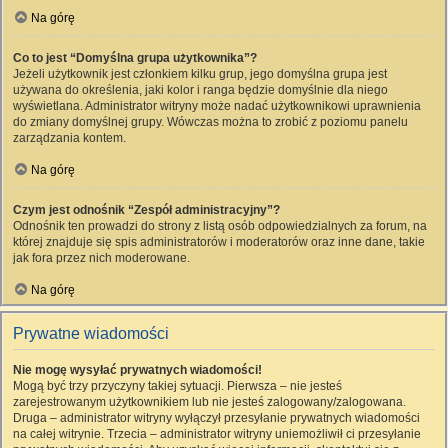
Na górę
Co to jest “Domyślna grupa użytkownika”?
Jeżeli użytkownik jest członkiem kilku grup, jego domyślna grupa jest
używana do określenia, jaki kolor i ranga będzie domyślnie dla niego
wyświetlana. Administrator witryny może nadać użytkownikowi uprawnienia
do zmiany domyślnej grupy. Wówczas można to zrobić z poziomu panelu
zarządzania kontem.
Na górę
Czym jest odnośnik “Zespół administracyjny”?
Odnośnik ten prowadzi do strony z listą osób odpowiedzialnych za forum, na
której znajduje się spis administratorów i moderatorów oraz inne dane, takie
jak fora przez nich moderowane.
Na górę
Prywatne wiadomości
Nie mogę wysyłać prywatnych wiadomości!
Mogą być trzy przyczyny takiej sytuacji. Pierwsza – nie jesteś
zarejestrowanym użytkownikiem lub nie jesteś zalogowany/zalogowana.
Druga – administrator witryny wyłączył przesyłanie prywatnych wiadomości
na całej witrynie. Trzecia – administrator witryny uniemożliwił ci przesyłanie