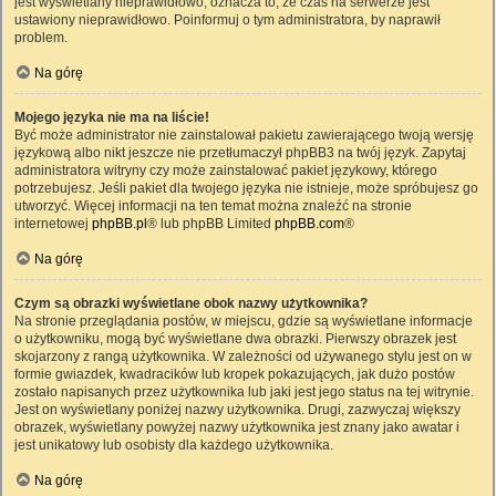
jest wyświetlany nieprawidłowo, oznacza to, że czas na serwerze jest
ustawiony nieprawidłowo. Poinformuj o tym administratora, by naprawił
problem.
Na górę
Mojego języka nie ma na liście!
Być może administrator nie zainstalował pakietu zawierającego twoją wersję
językową albo nikt jeszcze nie przetłumaczył phpBB3 na twój język. Zapytaj
administratora witryny czy może zainstalować pakiet językowy, którego
potrzebujesz. Jeśli pakiet dla twojego języka nie istnieje, może spróbujesz go
utworzyć. Więcej informacji na ten temat można znaleźć na stronie
internetowej
phpBB.pl
® lub phpBB Limited
phpBB.com
®
Na górę
Czym są obrazki wyświetlane obok nazwy użytkownika?
Na stronie przeglądania postów, w miejscu, gdzie są wyświetlane informacje
o użytkowniku, mogą być wyświetlane dwa obrazki. Pierwszy obrazek jest
skojarzony z rangą użytkownika. W zależności od używanego stylu jest on w
formie gwiazdek, kwadracików lub kropek pokazujących, jak dużo postów
zostało napisanych przez użytkownika lub jaki jest jego status na tej witrynie.
Jest on wyświetlany poniżej nazwy użytkownika. Drugi, zazwyczaj większy
obrazek, wyświetlany powyżej nazwy użytkownika jest znany jako awatar i
jest unikatowy lub osobisty dla każdego użytkownika.
Na górę