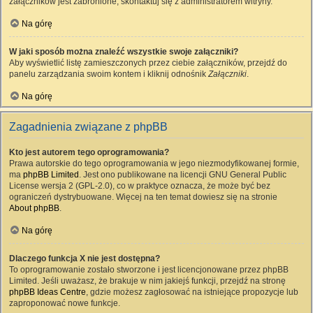
załączników jest zabronione, skontaktuj się z administratorem witryny.
Na górę
W jaki sposób można znaleźć wszystkie swoje załączniki?
Aby wyświetlić listę zamieszczonych przez ciebie załączników, przejdź do
panelu zarządzania swoim kontem i kliknij odnośnik
Załączniki
.
Na górę
Zagadnienia związane z phpBB
Kto jest autorem tego oprogramowania?
Prawa autorskie do tego oprogramowania w jego niezmodyfikowanej formie,
ma
phpBB Limited
. Jest ono publikowane na licencji GNU General Public
License wersja 2 (GPL-2.0), co w praktyce oznacza, że może być bez
ograniczeń dystrybuowane. Więcej na ten temat dowiesz się na stronie
About phpBB
.
Na górę
Dlaczego funkcja X nie jest dostępna?
To oprogramowanie zostało stworzone i jest licencjonowane przez phpBB
Limited. Jeśli uważasz, że brakuje w nim jakiejś funkcji, przejdź na stronę
phpBB Ideas Centre
, gdzie możesz zagłosować na istniejące propozycje lub
zaproponować nowe funkcje.