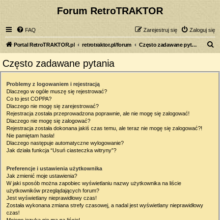
Forum RetroTRAKTOR
FAQ
Zarejestruj się
Zaloguj się
S
Portal RetroTRAKTOR.pl
retrotraktor.pl/forum
Często zadawane pytania
z
Często zadawane pytania
u
k
Problemy z logowaniem i rejestracją
Dlaczego w ogóle muszę się rejestrować?
a
Co to jest COPPA?
j
Dlaczego nie mogę się zarejestrować?
Rejestracja została przeprowadzona poprawnie, ale nie mogę się zalogować!
Dlaczego nie mogę się zalogować?
Rejestracja została dokonana jakiś czas temu, ale teraz nie mogę się zalogować?!
Nie pamiętam hasła!
Dlaczego następuje automatyczne wylogowanie?
Jak działa funkcja “Usuń ciasteczka witryny”?
Preferencje i ustawienia użytkownika
Jak zmienić moje ustawienia?
W jaki sposób można zapobiec wyświetlaniu nazwy użytkownika na liście
użytkowników przeglądających forum?
Jest wyświetlany nieprawidłowy czas!
Została wykonana zmiana strefy czasowej, a nadal jest wyświetlany nieprawidłowy
czas!