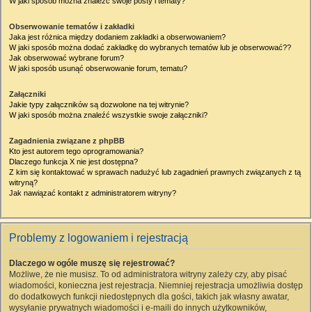
W jaki sposób można znaleźć swoje posty i tematy?
Obserwowanie tematów i zakładki
Jaka jest różnica między dodaniem zakładki a obserwowaniem?
W jaki sposób można dodać zakładkę do wybranych tematów lub je obserwować??
Jak obserwować wybrane forum?
W jaki sposób usunąć obserwowanie forum, tematu?
Załączniki
Jakie typy załączników są dozwolone na tej witrynie?
W jaki sposób można znaleźć wszystkie swoje załączniki?
Zagadnienia związane z phpBB
Kto jest autorem tego oprogramowania?
Dlaczego funkcja X nie jest dostępna?
Z kim się kontaktować w sprawach nadużyć lub zagadnień prawnych związanych z tą
witryną?
Jak nawiązać kontakt z administratorem witryny?
Problemy z logowaniem i rejestracją
Dlaczego w ogóle muszę się rejestrować?
Możliwe, że nie musisz. To od administratora witryny zależy czy, aby pisać
wiadomości, konieczna jest rejestracja. Niemniej rejestracja umożliwia dostęp
do dodatkowych funkcji niedostępnych dla gości, takich jak własny awatar,
wysyłanie prywatnych wiadomości i e-maili do innych użytkowników,