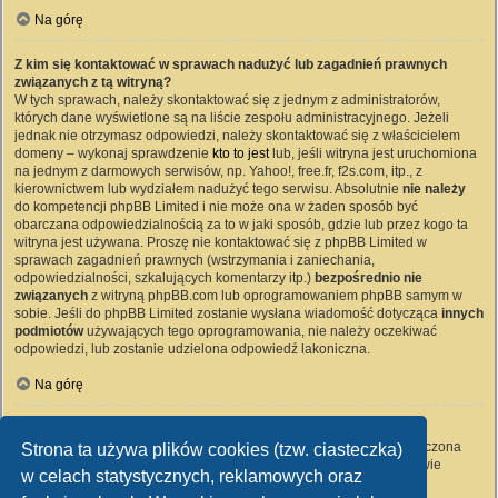
Na górę
Z kim się kontaktować w sprawach nadużyć lub zagadnień prawnych
związanych z tą witryną?
W tych sprawach, należy skontaktować się z jednym z administratorów,
których dane wyświetlone są na liście zespołu administracyjnego. Jeżeli
jednak nie otrzymasz odpowiedzi, należy skontaktować się z właścicielem
domeny – wykonaj sprawdzenie
kto to jest
lub, jeśli witryna jest uruchomiona
na jednym z darmowych serwisów, np. Yahoo!, free.fr, f2s.com, itp., z
kierownictwem lub wydziałem nadużyć tego serwisu. Absolutnie
nie należy
do kompetencji phpBB Limited i nie może ona w żaden sposób być
obarczana odpowiedzialnością za to w jaki sposób, gdzie lub przez kogo ta
witryna jest używana. Proszę nie kontaktować się z phpBB Limited w
sprawach zagadnień prawnych (wstrzymania i zaniechania,
odpowiedzialności, szkalujących komentarzy itp.)
bezpośrednio nie
związanych
z witryną phpBB.com lub oprogramowaniem phpBB samym w
sobie. Jeśli do phpBB Limited zostanie wysłana wiadomość dotycząca
innych
podmiotów
używających tego oprogramowania, nie należy oczekiwać
odpowiedzi, lub zostanie udzielona odpowiedź lakoniczna.
Na górę
Jak nawiązać kontakt z administratorem witryny?
Wszyscy użytkownicy witryny mogą używać – jeśli funkcja ta jest włączona
Strona ta używa plików cookies (tzw. ciasteczka)
przez administratora witryny – formularza „Kontakt z nami”. Członkowie
w celach statystycznych, reklamowych oraz
witryny mogą także używać odnośnika „Zespół administracyjny”.