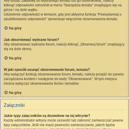
Aby dodać zakładkę do wybranego tematu lub go obserwować, należy
kliknąć odpowiedni odnośnik w menu “Narzędzia tematu” znajdujące się na
górze i na dole wątku.
Udzielenie odpowiedzi w temacie, gdy jest aktywna funkcja “Powiadamiaj o
opublikowaniu odpowiedzi” spowoduje włączenie obserwowania tematu.
Na górę
Jak obserwować wybrane forum?
Aby obserwować wybrane forum, należy kliknąć „Obserwuj forum” znajdujący
się na dole strony.
Na górę
W jaki sposób usunąć obserwowanie forum, tematu?
Aby wyłączyć funkcję obserwowania forum, tematu, należy przejść do panelu
zarządzania kontem i następnie do karty “Obserwowane”. W tym miejscu
można wyłączyć obserwowanie forów i tematów.
Na górę
Załączniki
Jakie typy załączników są dozwolone na tej witrynie?
Każdy administrator witryny może zezwolić lub zabronić zamieszczać pewne
typy załączników. Jeśli nie masz pewności zamieszczanie, jakich typów