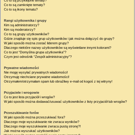
Co to są przyklejone tematy?
Co to są zamknięte tematy?
Co to są ikony tematu?
Rangi użytkownika i grupy
Kim są administratorzy?
Kim są moderatorzy?
Co to są grupy użytkowników?
Gdzie znajduje się spis grup użytkowników i jak można dołączyć do grupy?
W jaki sposób można zostać liderem grupy?
Dlaczego niektóre nazwy użytkowników są wyświetlane innymi kolorami?
Co to jest “Domyślna grupa użytkownika”?
Czym jest odnośnik “Zespół administracyjny”?
Prywatne wiadomości
Nie mogę wysyłać prywatnych wiadomości!
Otrzymuję niechciane prywatne wiadomości!
Otrzymałem/otrzymałam spam lub obraźliwy e-mail od kogoś z tej witryny!
Przyjaciele i wrogowie
Co to jest lista przyjaciół i wrogów?
W jaki sposób można dodawać/usuwać użytkowników z listy przyjaciół lub wrogów?
Przeszukiwanie forów
W jaki sposób można przeszukiwać fora?
Dlaczego moje wyszukiwanie nie zwraca wyników?
Dlaczego moje wyszukiwanie zwraca pustą stronę?!
Jak można wyszukać użytkowników?