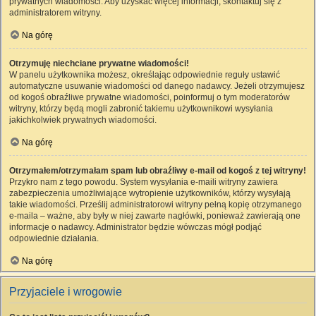
prywatnych wiadomości. Aby uzyskać więcej informacji, skontaktuj się z
administratorem witryny.
Na górę
Otrzymuję niechciane prywatne wiadomości!
W panelu użytkownika możesz, określając odpowiednie reguły ustawić
automatyczne usuwanie wiadomości od danego nadawcy. Jeżeli otrzymujesz
od kogoś obraźliwe prywatne wiadomości, poinformuj o tym moderatorów
witryny, którzy będą mogli zabronić takiemu użytkownikowi wysyłania
jakichkolwiek prywatnych wiadomości.
Na górę
Otrzymałem/otrzymałam spam lub obraźliwy e-mail od kogoś z tej witryny!
Przykro nam z tego powodu. System wysyłania e-maili witryny zawiera
zabezpieczenia umożliwiające wytropienie użytkowników, którzy wysyłają
takie wiadomości. Prześlij administratorowi witryny pełną kopię otrzymanego
e-maila – ważne, aby były w niej zawarte nagłówki, ponieważ zawierają one
informacje o nadawcy. Administrator będzie wówczas mógł podjąć
odpowiednie działania.
Na górę
Przyjaciele i wrogowie