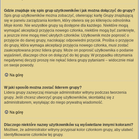
Gdzie znajduje się spis grup użytkowników i jak można dołączyć do grupy?
Spis grup użytkowników można zobaczyć, otwierając kartę
Grupy
znajdującą
się w panelu zarządzania kontem, który otwiera się po kliknięciu odnośnika
Moje konto
. Nie wszystkie grupy są dostępne dla każdego. Niektóre mogą
wymagać akceptacji przyjęcia nowego członka, niektóre mogą być zamknięte,
a jeszcze inne mogą mieć ukrytych członków. Użytkownik może poprosić o
przyjęcie do danej grupy, naciskając odpowiedni przycisk. Prośba o przyjęcie
do grupy, która wymaga akceptacji przyjęcia nowego członka, musi zostać
zaakceptowana przez lidera grupy. Może on poprosić użytkownika o podanie
wyjaśnień, dlaczego chce on dołączyć do tej grupy. W przypadku otrzymania
negatywnej decyzji proszę nie nękać lidera grupy pytaniami – widocznie miał
on swoje powody.
Na górę
W jaki sposób można zostać liderem grupy?
Lidera grupy zazwyczaj mianuje administrator witryny podczas tworzenia
grupy. Jeśli chcesz utworzyć grupę użytkowników, skontaktuj się z
administratorem, wysyłając do niego prywatną wiadomość.
Na górę
Dlaczego niektóre nazwy użytkowników są wyświetlane innymi kolorami?
Możliwe, że administrator witryny przypisał kolor członkom grupy, aby ułatwić
identyfikowanie członków tej grupy.