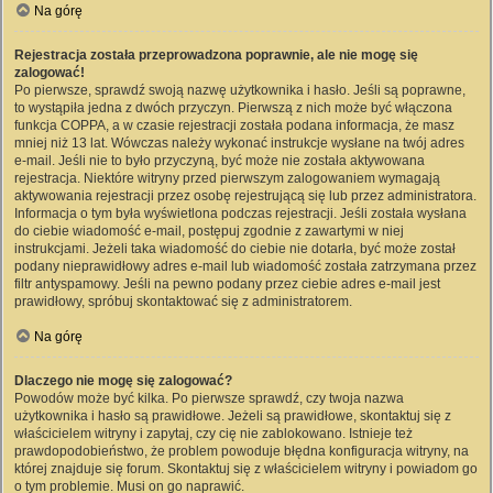
Na górę
Rejestracja została przeprowadzona poprawnie, ale nie mogę się
zalogować!
Po pierwsze, sprawdź swoją nazwę użytkownika i hasło. Jeśli są poprawne,
to wystąpiła jedna z dwóch przyczyn. Pierwszą z nich może być włączona
funkcja COPPA, a w czasie rejestracji została podana informacja, że masz
mniej niż 13 lat. Wówczas należy wykonać instrukcje wysłane na twój adres
e-mail. Jeśli nie to było przyczyną, być może nie została aktywowana
rejestracja. Niektóre witryny przed pierwszym zalogowaniem wymagają
aktywowania rejestracji przez osobę rejestrującą się lub przez administratora.
Informacja o tym była wyświetlona podczas rejestracji. Jeśli została wysłana
do ciebie wiadomość e-mail, postępuj zgodnie z zawartymi w niej
instrukcjami. Jeżeli taka wiadomość do ciebie nie dotarła, być może został
podany nieprawidłowy adres e-mail lub wiadomość została zatrzymana przez
filtr antyspamowy. Jeśli na pewno podany przez ciebie adres e-mail jest
prawidłowy, spróbuj skontaktować się z administratorem.
Na górę
Dlaczego nie mogę się zalogować?
Powodów może być kilka. Po pierwsze sprawdź, czy twoja nazwa
użytkownika i hasło są prawidłowe. Jeżeli są prawidłowe, skontaktuj się z
właścicielem witryny i zapytaj, czy cię nie zablokowano. Istnieje też
prawdopodobieństwo, że problem powoduje błędna konfiguracja witryny, na
której znajduje się forum. Skontaktuj się z właścicielem witryny i powiadom go
o tym problemie. Musi on go naprawić.