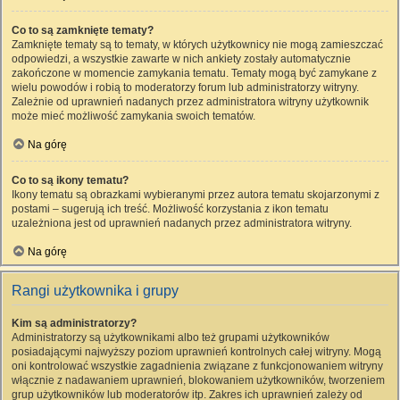
Co to są zamknięte tematy?
Zamknięte tematy są to tematy, w których użytkownicy nie mogą zamieszczać
odpowiedzi, a wszystkie zawarte w nich ankiety zostały automatycznie
zakończone w momencie zamykania tematu. Tematy mogą być zamykane z
wielu powodów i robią to moderatorzy forum lub administratorzy witryny.
Zależnie od uprawnień nadanych przez administratora witryny użytkownik
może mieć możliwość zamykania swoich tematów.
Na górę
Co to są ikony tematu?
Ikony tematu są obrazkami wybieranymi przez autora tematu skojarzonymi z
postami – sugerują ich treść. Możliwość korzystania z ikon tematu
uzależniona jest od uprawnień nadanych przez administratora witryny.
Na górę
Rangi użytkownika i grupy
Kim są administratorzy?
Administratorzy są użytkownikami albo też grupami użytkowników
posiadającymi najwyższy poziom uprawnień kontrolnych całej witryny. Mogą
oni kontrolować wszystkie zagadnienia związane z funkcjonowaniem witryny
włącznie z nadawaniem uprawnień, blokowaniem użytkowników, tworzeniem
grup użytkowników lub moderatorów itp. Zakres ich uprawnień zależy od