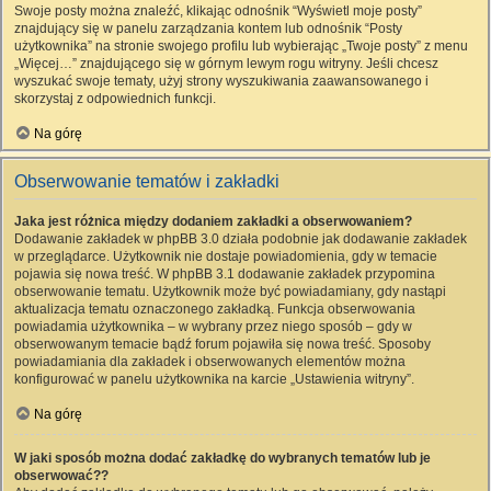
Swoje posty można znaleźć, klikając odnośnik “Wyświetl moje posty”
znajdujący się w panelu zarządzania kontem lub odnośnik “Posty
użytkownika” na stronie swojego profilu lub wybierając „Twoje posty” z menu
„Więcej…” znajdującego się w górnym lewym rogu witryny. Jeśli chcesz
wyszukać swoje tematy, użyj strony wyszukiwania zaawansowanego i
skorzystaj z odpowiednich funkcji.
Na górę
Obserwowanie tematów i zakładki
Jaka jest różnica między dodaniem zakładki a obserwowaniem?
Dodawanie zakładek w phpBB 3.0 działa podobnie jak dodawanie zakładek
w przeglądarce. Użytkownik nie dostaje powiadomienia, gdy w temacie
pojawia się nowa treść. W phpBB 3.1 dodawanie zakładek przypomina
obserwowanie tematu. Użytkownik może być powiadamiany, gdy nastąpi
aktualizacja tematu oznaczonego zakładką. Funkcja obserwowania
powiadamia użytkownika – w wybrany przez niego sposób – gdy w
obserwowanym temacie bądź forum pojawiła się nowa treść. Sposoby
powiadamiania dla zakładek i obserwowanych elementów można
konfigurować w panelu użytkownika na karcie „Ustawienia witryny”.
Na górę
W jaki sposób można dodać zakładkę do wybranych tematów lub je
obserwować??