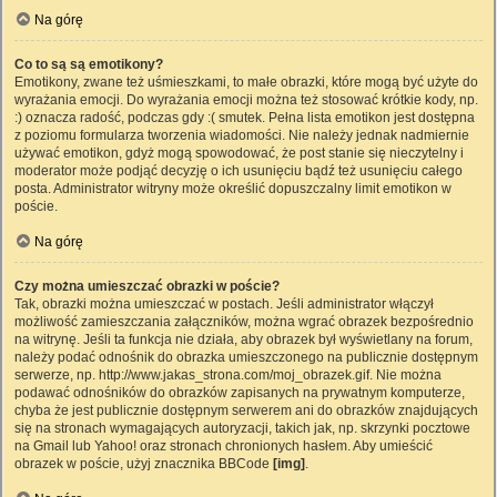
Na górę
Co to są są emotikony?
Emotikony, zwane też uśmieszkami, to małe obrazki, które mogą być użyte do
wyrażania emocji. Do wyrażania emocji można też stosować krótkie kody, np.
:) oznacza radość, podczas gdy :( smutek. Pełna lista emotikon jest dostępna
z poziomu formularza tworzenia wiadomości. Nie należy jednak nadmiernie
używać emotikon, gdyż mogą spowodować, że post stanie się nieczytelny i
moderator może podjąć decyzję o ich usunięciu bądź też usunięciu całego
posta. Administrator witryny może określić dopuszczalny limit emotikon w
poście.
Na górę
Czy można umieszczać obrazki w poście?
Tak, obrazki można umieszczać w postach. Jeśli administrator włączył
możliwość zamieszczania załączników, można wgrać obrazek bezpośrednio
na witrynę. Jeśli ta funkcja nie działa, aby obrazek był wyświetlany na forum,
należy podać odnośnik do obrazka umieszczonego na publicznie dostępnym
serwerze, np. http://www.jakas_strona.com/moj_obrazek.gif. Nie można
podawać odnośników do obrazków zapisanych na prywatnym komputerze,
chyba że jest publicznie dostępnym serwerem ani do obrazków znajdujących
się na stronach wymagających autoryzacji, takich jak, np. skrzynki pocztowe
na Gmail lub Yahoo! oraz stronach chronionych hasłem. Aby umieścić
obrazek w poście, użyj znacznika BBCode
[img]
.