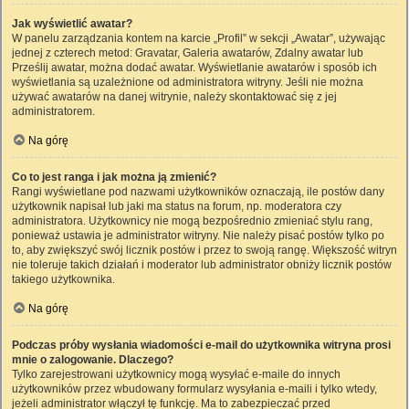
Jak wyświetlić awatar?
W panelu zarządzania kontem na karcie „Profil” w sekcji „Awatar”, używając
jednej z czterech metod: Gravatar, Galeria awatarów, Zdalny awatar lub
Prześlij awatar, można dodać awatar. Wyświetlanie awatarów i sposób ich
wyświetlania są uzależnione od administratora witryny. Jeśli nie można
używać awatarów na danej witrynie, należy skontaktować się z jej
administratorem.
Na górę
Co to jest ranga i jak można ją zmienić?
Rangi wyświetlane pod nazwami użytkowników oznaczają, ile postów dany
użytkownik napisał lub jaki ma status na forum, np. moderatora czy
administratora. Użytkownicy nie mogą bezpośrednio zmieniać stylu rang,
ponieważ ustawia je administrator witryny. Nie należy pisać postów tylko po
to, aby zwiększyć swój licznik postów i przez to swoją rangę. Większość witryn
nie toleruje takich działań i moderator lub administrator obniży licznik postów
takiego użytkownika.
Na górę
Podczas próby wysłania wiadomości e-mail do użytkownika witryna prosi
mnie o zalogowanie. Dlaczego?
Tylko zarejestrowani użytkownicy mogą wysyłać e-maile do innych
użytkowników przez wbudowany formularz wysyłania e-maili i tylko wtedy,
jeżeli administrator włączył tę funkcję. Ma to zabezpieczać przed