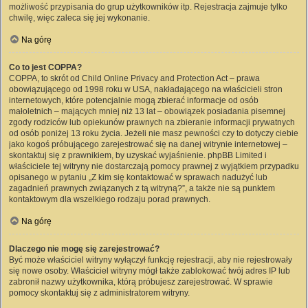
możliwość przypisania do grup użytkowników itp. Rejestracja zajmuje tylko
chwilę, więc zaleca się jej wykonanie.
Na górę
Co to jest COPPA?
COPPA, to skrót od Child Online Privacy and Protection Act – prawa
obowiązującego od 1998 roku w USA, nakładającego na właścicieli stron
internetowych, które potencjalnie mogą zbierać informacje od osób
małoletnich – mających mniej niż 13 lat – obowiązek posiadania pisemnej
zgody rodziców lub opiekunów prawnych na zbieranie informacji prywatnych
od osób poniżej 13 roku życia. Jeżeli nie masz pewności czy to dotyczy ciebie
jako kogoś próbującego zarejestrować się na danej witrynie internetowej –
skontaktuj się z prawnikiem, by uzyskać wyjaśnienie. phpBB Limited i
właściciele tej witryny nie dostarczają pomocy prawnej z wyjątkiem przypadku
opisanego w pytaniu „Z kim się kontaktować w sprawach nadużyć lub
zagadnień prawnych związanych z tą witryną?”, a także nie są punktem
kontaktowym dla wszelkiego rodzaju porad prawnych.
Na górę
Dlaczego nie mogę się zarejestrować?
Być może właściciel witryny wyłączył funkcję rejestracji, aby nie rejestrowały
się nowe osoby. Właściciel witryny mógł także zablokować twój adres IP lub
zabronił nazwy użytkownika, którą próbujesz zarejestrować. W sprawie
pomocy skontaktuj się z administratorem witryny.