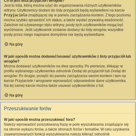
Co to jest lista przyjaciół i wrogów?
Jest to lista, którą można użyć do organizowania różnych użytkowników
witryny. Użytkownicy dodani do listy przyjaciół będą wyświetleni na karcie
Przyjaciele
znajdującej się w panelu zarządzania kontem. Z tego poziomu
można szybko sprawdzić ich status, a także wysłać prywatną wiadomość.
Zależnie od używanego stylu witryny, posty tych użytkowników mogą być
wyróżniane. Jeśli użytkownik zostanie dodany do listy wrogów, wszystkie
posty przez niego napisane domyślnie nie będą wyświetlane.
Na górę
W jaki sposób można dodawać/usuwać użytkowników z listy przyjaciół lub
wrogów?
Można dodawać użytkowników na dwa sposoby. Po pierwsze, klikając w
profilu wybranego użytkownika odnośnik
Dodaj do przyjaciół
lub
Dodaj do
wrogów
. Po drugie, przejść do panelu zarządzania swoim kontem i tam na
karcie
Przyjaciele i wrogowie
wprowadzić odpowiednie dane użytkownika.
Na tej samej karcie można także usuwać użytkowników z list.
Na górę
Przeszukiwanie forów
W jaki sposób można przeszukiwać fora?
Należy wprowadzić poszukiwaną frazę w pole wyszukiwania znajdujące się
na stronie wykazu forów, a także stronach forów i tematów. W celu uzyskania
zaawansowanych funkcji wyszukiwania należy kliknąć odnośnik