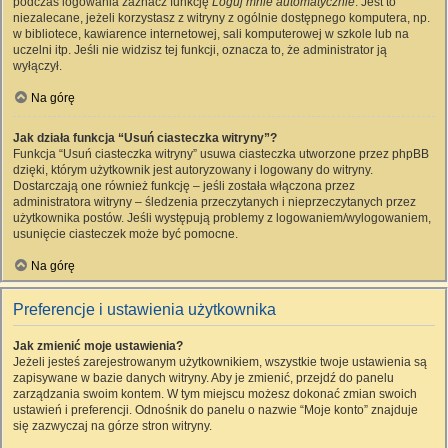
podczas logowania zaznacz funkcję
Loguj mnie automatycznie
. Jest to
niezalecane, jeżeli korzystasz z witryny z ogólnie dostępnego komputera, np.
w bibliotece, kawiarence internetowej, sali komputerowej w szkole lub na
uczelni itp. Jeśli nie widzisz tej funkcji, oznacza to, że administrator ją
wyłączył.
Na górę
Jak działa funkcja “Usuń ciasteczka witryny”?
Funkcja “Usuń ciasteczka witryny” usuwa ciasteczka utworzone przez phpBB
dzięki, którym użytkownik jest autoryzowany i logowany do witryny.
Dostarczają one również funkcję – jeśli została włączona przez
administratora witryny – śledzenia przeczytanych i nieprzeczytanych przez
użytkownika postów. Jeśli występują problemy z logowaniem/wylogowaniem,
usunięcie ciasteczek może być pomocne.
Na górę
Preferencje i ustawienia użytkownika
Jak zmienić moje ustawienia?
Jeżeli jesteś zarejestrowanym użytkownikiem, wszystkie twoje ustawienia są
zapisywane w bazie danych witryny. Aby je zmienić, przejdź do panelu
zarządzania swoim kontem. W tym miejscu możesz dokonać zmian swoich
ustawień i preferencji. Odnośnik do panelu o nazwie “Moje konto” znajduje
się zazwyczaj na górze stron witryny.