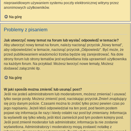
nieprawidłowym używaniem systemu poczty elektronicznej witryny przez
anonimowych użytkowników.
Na górę
Problemy z pisaniem
Jak utworzyć nowy temat na forum lub wysłać odpowiedź w temacie?
Aby utworzyć nowy temat na forum, należy nacisnąć przycisk „Nowy temat”,
aby odpowiedzieć w temacie, nacisnąć przycisk „Odpowiedz”. Być może, że
przed publikowaniem wiadomości trzeba będzie się zarejestrować. Na dole
strony forum lub strony tematów jest wyświetlana lista uprawnień użytkownika
na każdym forum. Na przykład: Możesz tworzyć nowe tematy, Możesz
dodawać załączniki itp.
Na górę
W jaki sposób można zmienić lub usunąć post?
Jeśli nie jesteś administratorem lub moderatorem, możesz zmieniać i usuwać
tylko swoje posty. Możesz zmienić post, naciskając przycisk
Zmień
znajdujący
się przy danym poście. Czasami można to zrobić tylko przez pewien czas po
jego napisaniu. Jeżeli ktoś odpowiedział na ten post, pod twoim postem
pojawi się informacja ile razy i kiedy ostatni raz post był zmieniany. Informacja
ta wyświetli się tylko wtedy, jeśli ktoś zamieścił pod tym postem kolejny post.
Jeśli post zmienił moderator lub administrator, informacja ta nie zostanie
wyświetlona. Administratorzy i moderatorzy mogą zostawić notatkę z