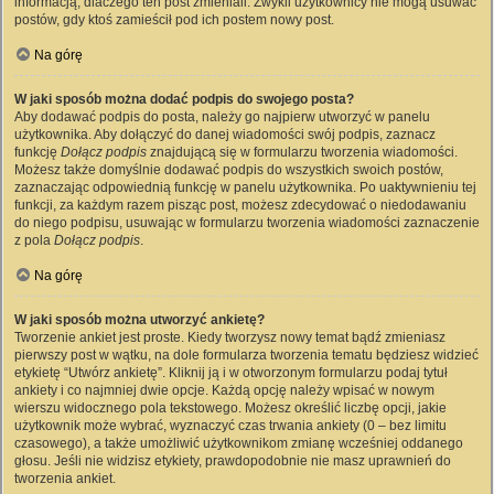
informacją, dlaczego ten post zmieniali. Zwykli użytkownicy nie mogą usuwać
postów, gdy ktoś zamieścił pod ich postem nowy post.
Na górę
W jaki sposób można dodać podpis do swojego posta?
Aby dodawać podpis do posta, należy go najpierw utworzyć w panelu
użytkownika. Aby dołączyć do danej wiadomości swój podpis, zaznacz
funkcję
Dołącz podpis
znajdującą się w formularzu tworzenia wiadomości.
Możesz także domyślnie dodawać podpis do wszystkich swoich postów,
zaznaczając odpowiednią funkcję w panelu użytkownika. Po uaktywnieniu tej
funkcji, za każdym razem pisząc post, możesz zdecydować o niedodawaniu
do niego podpisu, usuwając w formularzu tworzenia wiadomości zaznaczenie
z pola
Dołącz podpis
.
Na górę
W jaki sposób można utworzyć ankietę?
Tworzenie ankiet jest proste. Kiedy tworzysz nowy temat bądź zmieniasz
pierwszy post w wątku, na dole formularza tworzenia tematu będziesz widzieć
etykietę “Utwórz ankietę”. Kliknij ją i w otworzonym formularzu podaj tytuł
ankiety i co najmniej dwie opcje. Każdą opcję należy wpisać w nowym
wierszu widocznego pola tekstowego. Możesz określić liczbę opcji, jakie
użytkownik może wybrać, wyznaczyć czas trwania ankiety (0 – bez limitu
czasowego), a także umożliwić użytkownikom zmianę wcześniej oddanego
głosu. Jeśli nie widzisz etykiety, prawdopodobnie nie masz uprawnień do
tworzenia ankiet.