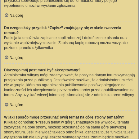
przycisku spowoduje przeniesienie cię do formularza, który po jego
wypełnieniu umożliwi wysłanie zgłoszenia.
Na górę
Do czego służy przycisk “Zapisz” znajdujący się w oknie tworzenia
tematu?
Funkcja ta umożliwia zapisanie kopii roboczej i dokończenie pisania oraz
wysłanie w późniejszym czasie. Zapisaną kopię roboczą można wczytać z
poziomu panelu użytkownika.
Na górę
Dlaczego mój post musi być akceptowany?
Administrator witryny mógł zadecydować, że posty na danym forum wymagają
przejrzenia przed publikacją. Jest również możliwe, że administrator umieścił
cię w grupie, która ma ograniczenia publikowania postów polegające na
konieczności ich akceptowania przez moderatorów przed opublikowaniem na
forum. Aby uzyskać więcej informacji, skontaktuj się z administratorem witryny.
Na górę
W jaki sposób mogę przesunąć swój temat na górę strony tematów?
Klikając odnośnik “Przesuń temat w górę”, znajdujący się w widoku tematu
zazwyczaj na dole strony, możesz przesunąć go na samą górę pierwszej
strony forum. Jeśli nie widać takiego odnośnika, oznacza to, że funkcja ta jest
wyłączona lub nie upłynął jeszcze wymagany czas, zanim będzie możliwe