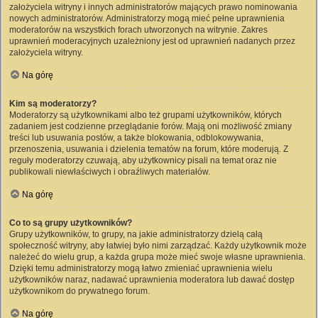
założyciela witryny i innych administratorów mających prawo nominowania
nowych administratorów. Administratorzy mogą mieć pełne uprawnienia
moderatorów na wszystkich forach utworzonych na witrynie. Zakres
uprawnień moderacyjnych uzależniony jest od uprawnień nadanych przez
założyciela witryny.
Na górę
Kim są moderatorzy?
Moderatorzy są użytkownikami albo też grupami użytkowników, których
zadaniem jest codzienne przeglądanie forów. Mają oni możliwość zmiany
treści lub usuwania postów, a także blokowania, odblokowywania,
przenoszenia, usuwania i dzielenia tematów na forum, które moderują. Z
reguły moderatorzy czuwają, aby użytkownicy pisali na temat oraz nie
publikowali niewłaściwych i obraźliwych materiałów.
Na górę
Co to są grupy użytkowników?
Grupy użytkowników, to grupy, na jakie administratorzy dzielą całą
społeczność witryny, aby łatwiej było nimi zarządzać. Każdy użytkownik może
należeć do wielu grup, a każda grupa może mieć swoje własne uprawnienia.
Dzięki temu administratorzy mogą łatwo zmieniać uprawnienia wielu
użytkowników naraz, nadawać uprawnienia moderatora lub dawać dostęp
użytkownikom do prywatnego forum.
Na górę