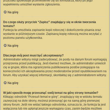
przycisku spowoduje przeniesienie cię do formularza, który po jego
wypełnieniu umożliwi wysłanie zgłoszenia.
Na górę
Do czego służy przycisk “Zapisz” znajdujący się w oknie tworzenia
tematu?
Funkcja ta umożliwia zapisanie kopii roboczej i dokończenie pisania oraz
wysłanie w późniejszym czasie. Zapisaną kopię roboczą można wczytać z
poziomu panelu użytkownika.
Na górę
Dlaczego mój post musi być akceptowany?
Administrator witryny mógł zadecydować, że posty na danym forum wymagają
przejrzenia przed publikacją. Jest również możliwe, że administrator umieścił
cię w grupie, która ma ograniczenia publikowania postów polegające na
konieczności ich akceptowania przez moderatorów przed opublikowaniem na
forum. Aby uzyskać więcej informacji, skontaktuj się z administratorem witryny.
Na górę
W jaki sposób mogę przesunąć swój temat na górę strony tematów?
Klikając odnośnik “Przesuń temat w górę”, znajdujący się w widoku tematu
zazwyczaj na dole strony, możesz przesunąć go na samą górę pierwszej
strony forum. Jeśli nie widać takiego odnośnika, oznacza to, że funkcja ta jest
wyłączona lub nie upłynął jeszcze wymagany czas, zanim będzie możliwe