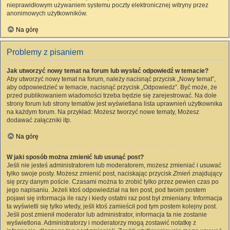
nieprawidłowym używaniem systemu poczty elektronicznej witryny przez
anonimowych użytkowników.
Na górę
Problemy z pisaniem
Jak utworzyć nowy temat na forum lub wysłać odpowiedź w temacie?
Aby utworzyć nowy temat na forum, należy nacisnąć przycisk „Nowy temat”,
aby odpowiedzieć w temacie, nacisnąć przycisk „Odpowiedz”. Być może, że
przed publikowaniem wiadomości trzeba będzie się zarejestrować. Na dole
strony forum lub strony tematów jest wyświetlana lista uprawnień użytkownika
na każdym forum. Na przykład: Możesz tworzyć nowe tematy, Możesz
dodawać załączniki itp.
Na górę
W jaki sposób można zmienić lub usunąć post?
Jeśli nie jesteś administratorem lub moderatorem, możesz zmieniać i usuwać
tylko swoje posty. Możesz zmienić post, naciskając przycisk
Zmień
znajdujący
się przy danym poście. Czasami można to zrobić tylko przez pewien czas po
jego napisaniu. Jeżeli ktoś odpowiedział na ten post, pod twoim postem
pojawi się informacja ile razy i kiedy ostatni raz post był zmieniany. Informacja
ta wyświetli się tylko wtedy, jeśli ktoś zamieścił pod tym postem kolejny post.
Jeśli post zmienił moderator lub administrator, informacja ta nie zostanie
wyświetlona. Administratorzy i moderatorzy mogą zostawić notatkę z