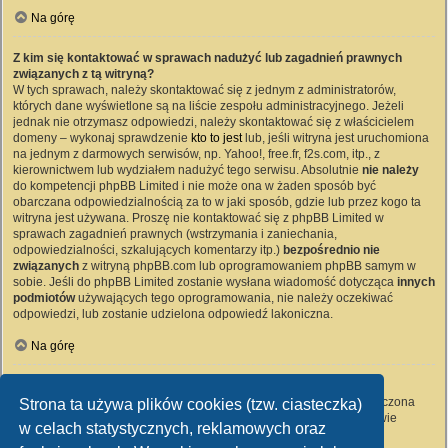
Na górę
Z kim się kontaktować w sprawach nadużyć lub zagadnień prawnych
związanych z tą witryną?
W tych sprawach, należy skontaktować się z jednym z administratorów,
których dane wyświetlone są na liście zespołu administracyjnego. Jeżeli
jednak nie otrzymasz odpowiedzi, należy skontaktować się z właścicielem
domeny – wykonaj sprawdzenie
kto to jest
lub, jeśli witryna jest uruchomiona
na jednym z darmowych serwisów, np. Yahoo!, free.fr, f2s.com, itp., z
kierownictwem lub wydziałem nadużyć tego serwisu. Absolutnie
nie należy
do kompetencji phpBB Limited i nie może ona w żaden sposób być
obarczana odpowiedzialnością za to w jaki sposób, gdzie lub przez kogo ta
witryna jest używana. Proszę nie kontaktować się z phpBB Limited w
sprawach zagadnień prawnych (wstrzymania i zaniechania,
odpowiedzialności, szkalujących komentarzy itp.)
bezpośrednio nie
związanych
z witryną phpBB.com lub oprogramowaniem phpBB samym w
sobie. Jeśli do phpBB Limited zostanie wysłana wiadomość dotycząca
innych
podmiotów
używających tego oprogramowania, nie należy oczekiwać
odpowiedzi, lub zostanie udzielona odpowiedź lakoniczna.
Na górę
Jak nawiązać kontakt z administratorem witryny?
Wszyscy użytkownicy witryny mogą używać – jeśli funkcja ta jest włączona
Strona ta używa plików cookies (tzw. ciasteczka)
przez administratora witryny – formularza „Kontakt z nami”. Członkowie
w celach statystycznych, reklamowych oraz
witryny mogą także używać odnośnika „Zespół administracyjny”.