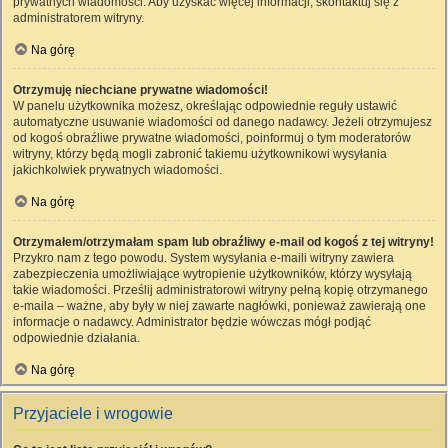
prywatnych wiadomości. Aby uzyskać więcej informacji, skontaktuj się z
administratorem witryny.
Na górę
Otrzymuję niechciane prywatne wiadomości!
W panelu użytkownika możesz, określając odpowiednie reguły ustawić
automatyczne usuwanie wiadomości od danego nadawcy. Jeżeli otrzymujesz
od kogoś obraźliwe prywatne wiadomości, poinformuj o tym moderatorów
witryny, którzy będą mogli zabronić takiemu użytkownikowi wysyłania
jakichkolwiek prywatnych wiadomości.
Na górę
Otrzymałem/otrzymałam spam lub obraźliwy e-mail od kogoś z tej witryny!
Przykro nam z tego powodu. System wysyłania e-maili witryny zawiera
zabezpieczenia umożliwiające wytropienie użytkowników, którzy wysyłają
takie wiadomości. Prześlij administratorowi witryny pełną kopię otrzymanego
e-maila – ważne, aby były w niej zawarte nagłówki, ponieważ zawierają one
informacje o nadawcy. Administrator będzie wówczas mógł podjąć
odpowiednie działania.
Na górę
Przyjaciele i wrogowie