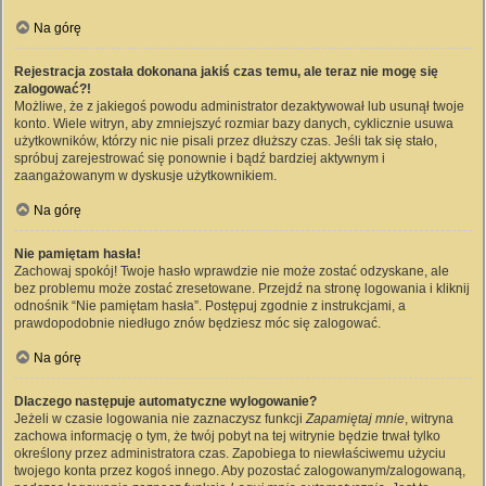
Na górę
Rejestracja została dokonana jakiś czas temu, ale teraz nie mogę się
zalogować?!
Możliwe, że z jakiegoś powodu administrator dezaktywował lub usunął twoje
konto. Wiele witryn, aby zmniejszyć rozmiar bazy danych, cyklicznie usuwa
użytkowników, którzy nic nie pisali przez dłuższy czas. Jeśli tak się stało,
spróbuj zarejestrować się ponownie i bądź bardziej aktywnym i
zaangażowanym w dyskusje użytkownikiem.
Na górę
Nie pamiętam hasła!
Zachowaj spokój! Twoje hasło wprawdzie nie może zostać odzyskane, ale
bez problemu może zostać zresetowane. Przejdź na stronę logowania i kliknij
odnośnik “Nie pamiętam hasła”. Postępuj zgodnie z instrukcjami, a
prawdopodobnie niedługo znów będziesz móc się zalogować.
Na górę
Dlaczego następuje automatyczne wylogowanie?
Jeżeli w czasie logowania nie zaznaczysz funkcji
Zapamiętaj mnie
, witryna
zachowa informację o tym, że twój pobyt na tej witrynie będzie trwał tylko
określony przez administratora czas. Zapobiega to niewłaściwemu użyciu
twojego konta przez kogoś innego. Aby pozostać zalogowanym/zalogowaną,