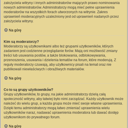
założyciela witryny i innych administratorów mających prawo nominowania
nowych administratorów. Administratorzy mogą mieć pełne uprawnienia
moderatorów na wszystkich forach utworzonych na witrynie. Zakres
uprawnień moderacyjnych uzależniony jest od uprawnień nadanych przez
założyciela witryny.
Na górę
Kim są moderatorzy?
Moderatorzy są użytkownikami albo też grupami użytkowników, których
zadaniem jest codzienne przeglądanie forów. Mają oni możliwość zmiany
treści lub usuwania postów, a także blokowania, odblokowywania,
przenoszenia, usuwania i dzielenia tematów na forum, które moderują. Z
reguły moderatorzy czuwają, aby użytkownicy pisali na temat oraz nie
publikowali niewłaściwych i obraźliwych materiałów.
Na górę
Co to są grupy użytkowników?
Grupy użytkowników, to grupy, na jakie administratorzy dzielą całą
społeczność witryny, aby łatwiej było nimi zarządzać. Każdy użytkownik może
należeć do wielu grup, a każda grupa może mieć swoje własne uprawnienia.
Dzięki temu administratorzy mogą łatwo zmieniać uprawnienia wielu
użytkowników naraz, nadawać uprawnienia moderatora lub dawać dostęp
użytkownikom do prywatnego forum.
Na górę