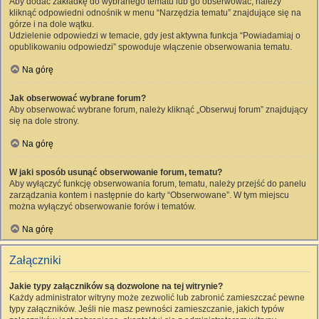
Aby dodać zakładkę do wybranego tematu lub go obserwować, należy
kliknąć odpowiedni odnośnik w menu “Narzędzia tematu” znajdujące się na
górze i na dole wątku.
Udzielenie odpowiedzi w temacie, gdy jest aktywna funkcja “Powiadamiaj o
opublikowaniu odpowiedzi” spowoduje włączenie obserwowania tematu.
Na górę
Jak obserwować wybrane forum?
Aby obserwować wybrane forum, należy kliknąć „Obserwuj forum” znajdujący
się na dole strony.
Na górę
W jaki sposób usunąć obserwowanie forum, tematu?
Aby wyłączyć funkcję obserwowania forum, tematu, należy przejść do panelu
zarządzania kontem i następnie do karty “Obserwowane”. W tym miejscu
można wyłączyć obserwowanie forów i tematów.
Na górę
Załączniki
Jakie typy załączników są dozwolone na tej witrynie?
Każdy administrator witryny może zezwolić lub zabronić zamieszczać pewne
typy załączników. Jeśli nie masz pewności zamieszczanie, jakich typów