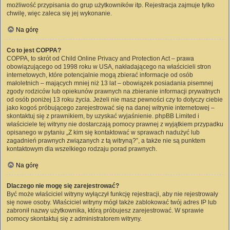
możliwość przypisania do grup użytkowników itp. Rejestracja zajmuje tylko
chwilę, więc zaleca się jej wykonanie.
Na górę
Co to jest COPPA?
COPPA, to skrót od Child Online Privacy and Protection Act – prawa
obowiązującego od 1998 roku w USA, nakładającego na właścicieli stron
internetowych, które potencjalnie mogą zbierać informacje od osób
małoletnich – mających mniej niż 13 lat – obowiązek posiadania pisemnej
zgody rodziców lub opiekunów prawnych na zbieranie informacji prywatnych
od osób poniżej 13 roku życia. Jeżeli nie masz pewności czy to dotyczy ciebie
jako kogoś próbującego zarejestrować się na danej witrynie internetowej –
skontaktuj się z prawnikiem, by uzyskać wyjaśnienie. phpBB Limited i
właściciele tej witryny nie dostarczają pomocy prawnej z wyjątkiem przypadku
opisanego w pytaniu „Z kim się kontaktować w sprawach nadużyć lub
zagadnień prawnych związanych z tą witryną?”, a także nie są punktem
kontaktowym dla wszelkiego rodzaju porad prawnych.
Na górę
Dlaczego nie mogę się zarejestrować?
Być może właściciel witryny wyłączył funkcję rejestracji, aby nie rejestrowały
się nowe osoby. Właściciel witryny mógł także zablokować twój adres IP lub
zabronił nazwy użytkownika, którą próbujesz zarejestrować. W sprawie
pomocy skontaktuj się z administratorem witryny.