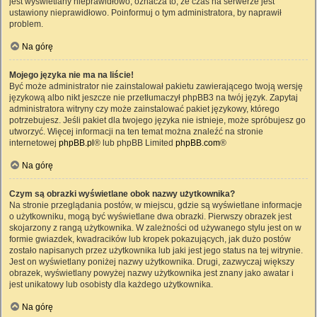
jest wyświetlany nieprawidłowo, oznacza to, że czas na serwerze jest
ustawiony nieprawidłowo. Poinformuj o tym administratora, by naprawił
problem.
Na górę
Mojego języka nie ma na liście!
Być może administrator nie zainstalował pakietu zawierającego twoją wersję
językową albo nikt jeszcze nie przetłumaczył phpBB3 na twój język. Zapytaj
administratora witryny czy może zainstalować pakiet językowy, którego
potrzebujesz. Jeśli pakiet dla twojego języka nie istnieje, może spróbujesz go
utworzyć. Więcej informacji na ten temat można znaleźć na stronie
internetowej
phpBB.pl
® lub phpBB Limited
phpBB.com
®
Na górę
Czym są obrazki wyświetlane obok nazwy użytkownika?
Na stronie przeglądania postów, w miejscu, gdzie są wyświetlane informacje
o użytkowniku, mogą być wyświetlane dwa obrazki. Pierwszy obrazek jest
skojarzony z rangą użytkownika. W zależności od używanego stylu jest on w
formie gwiazdek, kwadracików lub kropek pokazujących, jak dużo postów
zostało napisanych przez użytkownika lub jaki jest jego status na tej witrynie.
Jest on wyświetlany poniżej nazwy użytkownika. Drugi, zazwyczaj większy
obrazek, wyświetlany powyżej nazwy użytkownika jest znany jako awatar i
jest unikatowy lub osobisty dla każdego użytkownika.
Na górę