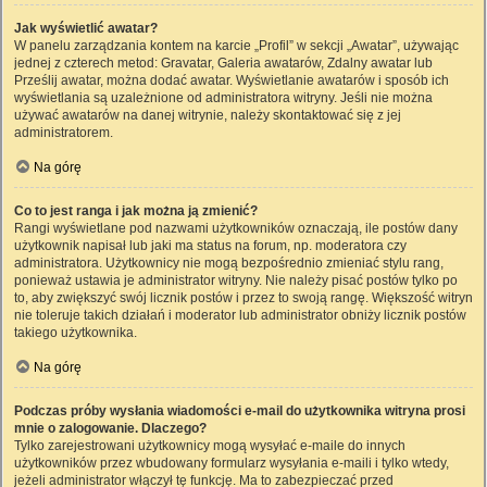
Jak wyświetlić awatar?
W panelu zarządzania kontem na karcie „Profil” w sekcji „Awatar”, używając
jednej z czterech metod: Gravatar, Galeria awatarów, Zdalny awatar lub
Prześlij awatar, można dodać awatar. Wyświetlanie awatarów i sposób ich
wyświetlania są uzależnione od administratora witryny. Jeśli nie można
używać awatarów na danej witrynie, należy skontaktować się z jej
administratorem.
Na górę
Co to jest ranga i jak można ją zmienić?
Rangi wyświetlane pod nazwami użytkowników oznaczają, ile postów dany
użytkownik napisał lub jaki ma status na forum, np. moderatora czy
administratora. Użytkownicy nie mogą bezpośrednio zmieniać stylu rang,
ponieważ ustawia je administrator witryny. Nie należy pisać postów tylko po
to, aby zwiększyć swój licznik postów i przez to swoją rangę. Większość witryn
nie toleruje takich działań i moderator lub administrator obniży licznik postów
takiego użytkownika.
Na górę
Podczas próby wysłania wiadomości e-mail do użytkownika witryna prosi
mnie o zalogowanie. Dlaczego?
Tylko zarejestrowani użytkownicy mogą wysyłać e-maile do innych
użytkowników przez wbudowany formularz wysyłania e-maili i tylko wtedy,
jeżeli administrator włączył tę funkcję. Ma to zabezpieczać przed