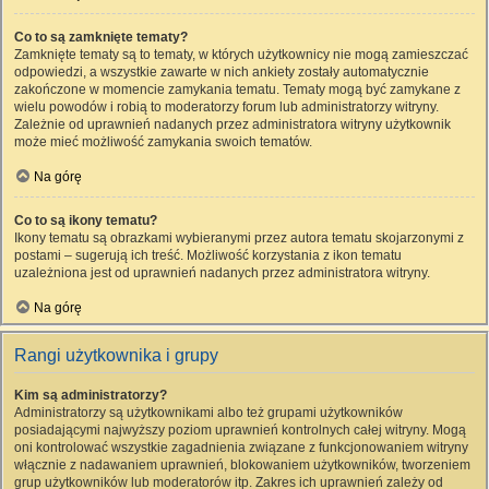
Co to są zamknięte tematy?
Zamknięte tematy są to tematy, w których użytkownicy nie mogą zamieszczać
odpowiedzi, a wszystkie zawarte w nich ankiety zostały automatycznie
zakończone w momencie zamykania tematu. Tematy mogą być zamykane z
wielu powodów i robią to moderatorzy forum lub administratorzy witryny.
Zależnie od uprawnień nadanych przez administratora witryny użytkownik
może mieć możliwość zamykania swoich tematów.
Na górę
Co to są ikony tematu?
Ikony tematu są obrazkami wybieranymi przez autora tematu skojarzonymi z
postami – sugerują ich treść. Możliwość korzystania z ikon tematu
uzależniona jest od uprawnień nadanych przez administratora witryny.
Na górę
Rangi użytkownika i grupy
Kim są administratorzy?
Administratorzy są użytkownikami albo też grupami użytkowników
posiadającymi najwyższy poziom uprawnień kontrolnych całej witryny. Mogą
oni kontrolować wszystkie zagadnienia związane z funkcjonowaniem witryny
włącznie z nadawaniem uprawnień, blokowaniem użytkowników, tworzeniem
grup użytkowników lub moderatorów itp. Zakres ich uprawnień zależy od