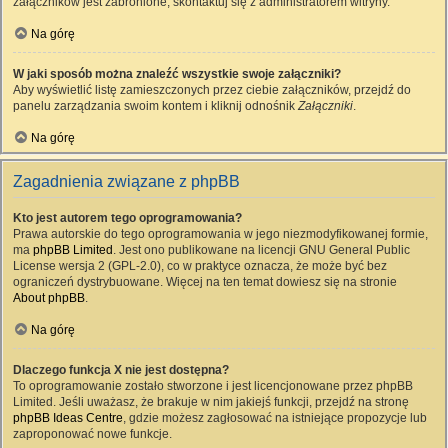
załączników jest zabronione, skontaktuj się z administratorem witryny.
Na górę
W jaki sposób można znaleźć wszystkie swoje załączniki?
Aby wyświetlić listę zamieszczonych przez ciebie załączników, przejdź do
panelu zarządzania swoim kontem i kliknij odnośnik
Załączniki
.
Na górę
Zagadnienia związane z phpBB
Kto jest autorem tego oprogramowania?
Prawa autorskie do tego oprogramowania w jego niezmodyfikowanej formie,
ma
phpBB Limited
. Jest ono publikowane na licencji GNU General Public
License wersja 2 (GPL-2.0), co w praktyce oznacza, że może być bez
ograniczeń dystrybuowane. Więcej na ten temat dowiesz się na stronie
About phpBB
.
Na górę
Dlaczego funkcja X nie jest dostępna?
To oprogramowanie zostało stworzone i jest licencjonowane przez phpBB
Limited. Jeśli uważasz, że brakuje w nim jakiejś funkcji, przejdź na stronę
phpBB Ideas Centre
, gdzie możesz zagłosować na istniejące propozycje lub
zaproponować nowe funkcje.