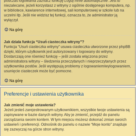
podczas logowania zaznacz funkcję
Loguj mnie automatycznie
. Jest to
niezalecane, jeżeli korzystasz z witryny z ogólnie dostępnego komputera, np.
w bibliotece, kawiarence internetowej, sali komputerowej w szkole lub na
uczelni itp. Jeśli nie widzisz tej funkcji, oznacza to, że administrator ją
wyłączył.
Na górę
Jak działa funkcja “Usuń ciasteczka witryny”?
Funkcja “Usuń ciasteczka witryny” usuwa ciasteczka utworzone przez phpBB
dzięki, którym użytkownik jest autoryzowany i logowany do witryny.
Dostarczają one również funkcję – jeśli została włączona przez
administratora witryny – śledzenia przeczytanych i nieprzeczytanych przez
użytkownika postów. Jeśli występują problemy z logowaniem/wylogowaniem,
usunięcie ciasteczek może być pomocne.
Na górę
Preferencje i ustawienia użytkownika
Jak zmienić moje ustawienia?
Jeżeli jesteś zarejestrowanym użytkownikiem, wszystkie twoje ustawienia są
zapisywane w bazie danych witryny. Aby je zmienić, przejdź do panelu
zarządzania swoim kontem. W tym miejscu możesz dokonać zmian swoich
ustawień i preferencji. Odnośnik do panelu o nazwie “Moje konto” znajduje
się zazwyczaj na górze stron witryny.