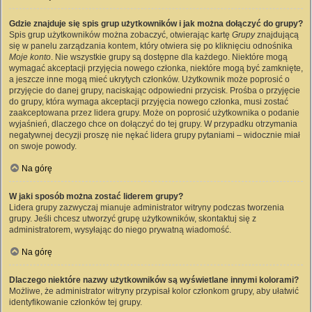
Gdzie znajduje się spis grup użytkowników i jak można dołączyć do grupy?
Spis grup użytkowników można zobaczyć, otwierając kartę
Grupy
znajdującą
się w panelu zarządzania kontem, który otwiera się po kliknięciu odnośnika
Moje konto
. Nie wszystkie grupy są dostępne dla każdego. Niektóre mogą
wymagać akceptacji przyjęcia nowego członka, niektóre mogą być zamknięte,
a jeszcze inne mogą mieć ukrytych członków. Użytkownik może poprosić o
przyjęcie do danej grupy, naciskając odpowiedni przycisk. Prośba o przyjęcie
do grupy, która wymaga akceptacji przyjęcia nowego członka, musi zostać
zaakceptowana przez lidera grupy. Może on poprosić użytkownika o podanie
wyjaśnień, dlaczego chce on dołączyć do tej grupy. W przypadku otrzymania
negatywnej decyzji proszę nie nękać lidera grupy pytaniami – widocznie miał
on swoje powody.
Na górę
W jaki sposób można zostać liderem grupy?
Lidera grupy zazwyczaj mianuje administrator witryny podczas tworzenia
grupy. Jeśli chcesz utworzyć grupę użytkowników, skontaktuj się z
administratorem, wysyłając do niego prywatną wiadomość.
Na górę
Dlaczego niektóre nazwy użytkowników są wyświetlane innymi kolorami?
Możliwe, że administrator witryny przypisał kolor członkom grupy, aby ułatwić
identyfikowanie członków tej grupy.