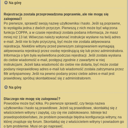
Na górę
Rejestracja została przeprowadzona poprawnie, ale nie mogę się
zalogować!
Po pierwsze, sprawdź swoją nazwę użytkownika i hasło. Jeśli są poprawne,
to wystąpiła jedna z dwóch przyczyn. Pierwszą z nich może być włączona
funkcja COPPA, a w czasie rejestracji została podana informacja, że masz
mniej niż 13 lat. Wówczas należy wykonać instrukcje wysłane na twój adres
e-mail. Jeśli nie to było przyczyną, być może nie została aktywowana
rejestracja. Niektóre witryny przed pierwszym zalogowaniem wymagają
aktywowania rejestracji przez osobę rejestrującą się lub przez administratora.
Informacja o tym była wyświetlona podczas rejestracji. Jeśli została wysłana
do ciebie wiadomość e-mail, postępuj zgodnie z zawartymi w niej
instrukcjami. Jeżeli taka wiadomość do ciebie nie dotarła, być może został
podany nieprawidłowy adres e-mail lub wiadomość została zatrzymana przez
filtr antyspamowy. Jeśli na pewno podany przez ciebie adres e-mail jest
prawidłowy, spróbuj skontaktować się z administratorem.
Na górę
Dlaczego nie mogę się zalogować?
Powodów może być kilka. Po pierwsze sprawdź, czy twoja nazwa
użytkownika i hasło są prawidłowe. Jeżeli są prawidłowe, skontaktuj się z
właścicielem witryny i zapytaj, czy cię nie zablokowano. Istnieje też
prawdopodobieństwo, że problem powoduje błędna konfiguracja witryny, na
której znajduje się forum. Skontaktuj się z właścicielem witryny i powiadom go
o tym problemie. Musi on go naprawić.