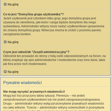
Na górę
Co to jest “Domyślna grupa użytkownika”?
Jeżeli użytkownik jest członkiem kilku grup, jego domyślna grupa jest
używana do określenia, jaki kolor i ranga będzie domyślnie dla niego
wyświetlana. Administrator witryny może nadać użytkownikowi uprawnienia
do zmiany domyślnej grupy. Wówczas można to zrobić z poziomu panelu
zarządzania kontem.
Na górę
Czym jest odnośnik “Zespół administracyjny”?
Odnośnik ten prowadzi do strony z listą osób odpowiedzialnych za forum, na
której znajduje się spis administratorów i moderatorów oraz inne dane, takie
jak fora przez nich moderowane.
Na górę
Prywatne wiadomości
Nie mogę wysyłać prywatnych wiadomości!
Mogą być trzy przyczyny takiej sytuacji. Pierwsza – nie jesteś
zarejestrowanym użytkownikiem lub nie jesteś zalogowany/zalogowana.
Druga – administrator witryny wyłączył przesyłanie prywatnych wiadomości
na całej witrynie. Trzecia – administrator witryny uniemożliwił ci przesyłanie