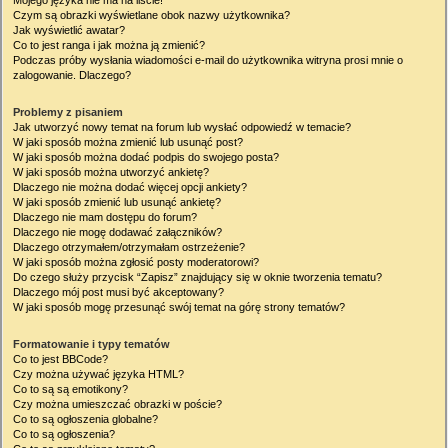
Mojego języka nie ma na liście!
Czym są obrazki wyświetlane obok nazwy użytkownika?
Jak wyświetlić awatar?
Co to jest ranga i jak można ją zmienić?
Podczas próby wysłania wiadomości e-mail do użytkownika witryna prosi mnie o
zalogowanie. Dlaczego?
Problemy z pisaniem
Jak utworzyć nowy temat na forum lub wysłać odpowiedź w temacie?
W jaki sposób można zmienić lub usunąć post?
W jaki sposób można dodać podpis do swojego posta?
W jaki sposób można utworzyć ankietę?
Dlaczego nie można dodać więcej opcji ankiety?
W jaki sposób zmienić lub usunąć ankietę?
Dlaczego nie mam dostępu do forum?
Dlaczego nie mogę dodawać załączników?
Dlaczego otrzymałem/otrzymałam ostrzeżenie?
W jaki sposób można zgłosić posty moderatorowi?
Do czego służy przycisk “Zapisz” znajdujący się w oknie tworzenia tematu?
Dlaczego mój post musi być akceptowany?
W jaki sposób mogę przesunąć swój temat na górę strony tematów?
Formatowanie i typy tematów
Co to jest BBCode?
Czy można używać języka HTML?
Co to są są emotikony?
Czy można umieszczać obrazki w poście?
Co to są ogłoszenia globalne?
Co to są ogłoszenia?