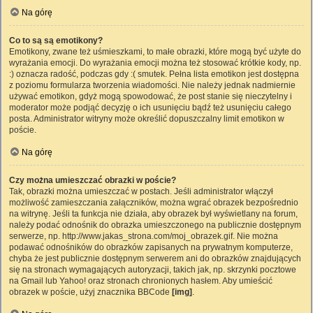
Na górę
Co to są są emotikony?
Emotikony, zwane też uśmieszkami, to małe obrazki, które mogą być użyte do
wyrażania emocji. Do wyrażania emocji można też stosować krótkie kody, np.
:) oznacza radość, podczas gdy :( smutek. Pełna lista emotikon jest dostępna
z poziomu formularza tworzenia wiadomości. Nie należy jednak nadmiernie
używać emotikon, gdyż mogą spowodować, że post stanie się nieczytelny i
moderator może podjąć decyzję o ich usunięciu bądź też usunięciu całego
posta. Administrator witryny może określić dopuszczalny limit emotikon w
poście.
Na górę
Czy można umieszczać obrazki w poście?
Tak, obrazki można umieszczać w postach. Jeśli administrator włączył
możliwość zamieszczania załączników, można wgrać obrazek bezpośrednio
na witrynę. Jeśli ta funkcja nie działa, aby obrazek był wyświetlany na forum,
należy podać odnośnik do obrazka umieszczonego na publicznie dostępnym
serwerze, np. http://www.jakas_strona.com/moj_obrazek.gif. Nie można
podawać odnośników do obrazków zapisanych na prywatnym komputerze,
chyba że jest publicznie dostępnym serwerem ani do obrazków znajdujących
się na stronach wymagających autoryzacji, takich jak, np. skrzynki pocztowe
na Gmail lub Yahoo! oraz stronach chronionych hasłem. Aby umieścić
obrazek w poście, użyj znacznika BBCode
[img]
.