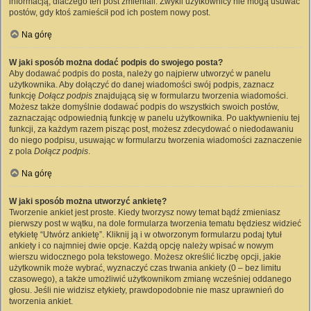
informacją, dlaczego ten post zmieniali. Zwykli użytkownicy nie mogą usuwać
postów, gdy ktoś zamieścił pod ich postem nowy post.
Na górę
W jaki sposób można dodać podpis do swojego posta?
Aby dodawać podpis do posta, należy go najpierw utworzyć w panelu
użytkownika. Aby dołączyć do danej wiadomości swój podpis, zaznacz
funkcję
Dołącz podpis
znajdującą się w formularzu tworzenia wiadomości.
Możesz także domyślnie dodawać podpis do wszystkich swoich postów,
zaznaczając odpowiednią funkcję w panelu użytkownika. Po uaktywnieniu tej
funkcji, za każdym razem pisząc post, możesz zdecydować o niedodawaniu
do niego podpisu, usuwając w formularzu tworzenia wiadomości zaznaczenie
z pola
Dołącz podpis
.
Na górę
W jaki sposób można utworzyć ankietę?
Tworzenie ankiet jest proste. Kiedy tworzysz nowy temat bądź zmieniasz
pierwszy post w wątku, na dole formularza tworzenia tematu będziesz widzieć
etykietę “Utwórz ankietę”. Kliknij ją i w otworzonym formularzu podaj tytuł
ankiety i co najmniej dwie opcje. Każdą opcję należy wpisać w nowym
wierszu widocznego pola tekstowego. Możesz określić liczbę opcji, jakie
użytkownik może wybrać, wyznaczyć czas trwania ankiety (0 – bez limitu
czasowego), a także umożliwić użytkownikom zmianę wcześniej oddanego
głosu. Jeśli nie widzisz etykiety, prawdopodobnie nie masz uprawnień do
tworzenia ankiet.