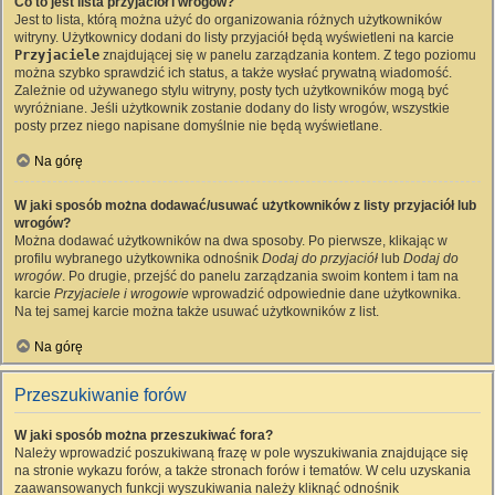
Co to jest lista przyjaciół i wrogów?
Jest to lista, którą można użyć do organizowania różnych użytkowników
witryny. Użytkownicy dodani do listy przyjaciół będą wyświetleni na karcie
Przyjaciele
znajdującej się w panelu zarządzania kontem. Z tego poziomu
można szybko sprawdzić ich status, a także wysłać prywatną wiadomość.
Zależnie od używanego stylu witryny, posty tych użytkowników mogą być
wyróżniane. Jeśli użytkownik zostanie dodany do listy wrogów, wszystkie
posty przez niego napisane domyślnie nie będą wyświetlane.
Na górę
W jaki sposób można dodawać/usuwać użytkowników z listy przyjaciół lub
wrogów?
Można dodawać użytkowników na dwa sposoby. Po pierwsze, klikając w
profilu wybranego użytkownika odnośnik
Dodaj do przyjaciół
lub
Dodaj do
wrogów
. Po drugie, przejść do panelu zarządzania swoim kontem i tam na
karcie
Przyjaciele i wrogowie
wprowadzić odpowiednie dane użytkownika.
Na tej samej karcie można także usuwać użytkowników z list.
Na górę
Przeszukiwanie forów
W jaki sposób można przeszukiwać fora?
Należy wprowadzić poszukiwaną frazę w pole wyszukiwania znajdujące się
na stronie wykazu forów, a także stronach forów i tematów. W celu uzyskania
zaawansowanych funkcji wyszukiwania należy kliknąć odnośnik