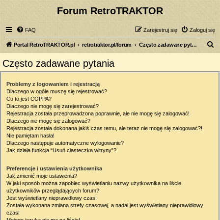
Forum RetroTRAKTOR
FAQ
Zarejestruj się
Zaloguj się
S
Portal RetroTRAKTOR.pl
retrotraktor.pl/forum
Często zadawane pytania
z
Często zadawane pytania
u
k
Problemy z logowaniem i rejestracją
Dlaczego w ogóle muszę się rejestrować?
a
Co to jest COPPA?
j
Dlaczego nie mogę się zarejestrować?
Rejestracja została przeprowadzona poprawnie, ale nie mogę się zalogować!
Dlaczego nie mogę się zalogować?
Rejestracja została dokonana jakiś czas temu, ale teraz nie mogę się zalogować?!
Nie pamiętam hasła!
Dlaczego następuje automatyczne wylogowanie?
Jak działa funkcja “Usuń ciasteczka witryny”?
Preferencje i ustawienia użytkownika
Jak zmienić moje ustawienia?
W jaki sposób można zapobiec wyświetlaniu nazwy użytkownika na liście
użytkowników przeglądających forum?
Jest wyświetlany nieprawidłowy czas!
Została wykonana zmiana strefy czasowej, a nadal jest wyświetlany nieprawidłowy
czas!