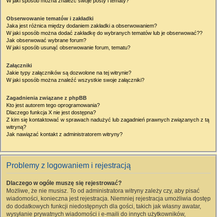
W jaki sposób można znaleźć swoje posty i tematy?
Obserwowanie tematów i zakładki
Jaka jest różnica między dodaniem zakładki a obserwowaniem?
W jaki sposób można dodać zakładkę do wybranych tematów lub je obserwować??
Jak obserwować wybrane forum?
W jaki sposób usunąć obserwowanie forum, tematu?
Załączniki
Jakie typy załączników są dozwolone na tej witrynie?
W jaki sposób można znaleźć wszystkie swoje załączniki?
Zagadnienia związane z phpBB
Kto jest autorem tego oprogramowania?
Dlaczego funkcja X nie jest dostępna?
Z kim się kontaktować w sprawach nadużyć lub zagadnień prawnych związanych z tą
witryną?
Jak nawiązać kontakt z administratorem witryny?
Problemy z logowaniem i rejestracją
Dlaczego w ogóle muszę się rejestrować?
Możliwe, że nie musisz. To od administratora witryny zależy czy, aby pisać
wiadomości, konieczna jest rejestracja. Niemniej rejestracja umożliwia dostęp
do dodatkowych funkcji niedostępnych dla gości, takich jak własny awatar,
wysyłanie prywatnych wiadomości i e-maili do innych użytkowników,