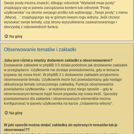
Swoje posty można znaleźć, klikając odnośnik “Wyświetl moje posty”
znajdujący się w panelu zarządzania kontem lub odnośnik “Posty
użytkownika” na stronie swojego profilu lub wybierając „Twoje posty” z menu
„Więcej…” znajdującego się w górnym lewym rogu witryny. Jeśli chcesz
wyszukać swoje tematy, użyj strony wyszukiwania zaawansowanego i
skorzystaj z odpowiednich funkcji.
Na górę
Obserwowanie tematów i zakładki
Jaka jest różnica między dodaniem zakładki a obserwowaniem?
Dodawanie zakładek w phpBB 3.0 działa podobnie jak dodawanie zakładek
w przeglądarce. Użytkownik nie dostaje powiadomienia, gdy w temacie
pojawia się nowa treść. W phpBB 3.1 dodawanie zakładek przypomina
obserwowanie tematu. Użytkownik może być powiadamiany, gdy nastąpi
aktualizacja tematu oznaczonego zakładką. Funkcja obserwowania
powiadamia użytkownika – w wybrany przez niego sposób – gdy w
obserwowanym temacie bądź forum pojawiła się nowa treść. Sposoby
powiadamiania dla zakładek i obserwowanych elementów można
konfigurować w panelu użytkownika na karcie „Ustawienia witryny”.
Na górę
W jaki sposób można dodać zakładkę do wybranych tematów lub je
obserwować??