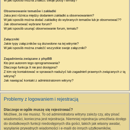
W jaki sposób można znaleźć swoje posty i tematy?
Obserwowanie tematów i zakładki
Jaka jest różnica między dodaniem zakładki a obserwowaniem?
W jaki sposób można dodać zakładkę do wybranych tematów lub je obserwować??
Jak obserwować wybrane forum?
W jaki sposób usunąć obserwowanie forum, tematu?
Załączniki
Jakie typy załączników są dozwolone na tej witrynie?
W jaki sposób można znaleźć wszystkie swoje załączniki?
Zagadnienia związane z phpBB
Kto jest autorem tego oprogramowania?
Dlaczego funkcja X nie jest dostępna?
Z kim się kontaktować w sprawach nadużyć lub zagadnień prawnych związanych z tą
witryną?
Jak nawiązać kontakt z administratorem witryny?
Problemy z logowaniem i rejestracją
Dlaczego w ogóle muszę się rejestrować?
Możliwe, że nie musisz. To od administratora witryny zależy czy, aby pisać
wiadomości, konieczna jest rejestracja. Niemniej rejestracja umożliwia dostęp
do dodatkowych funkcji niedostępnych dla gości, takich jak własny awatar,
wysyłanie prywatnych wiadomości i e-maili do innych użytkowników,