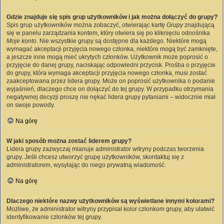
Gdzie znajduje się spis grup użytkowników i jak można dołączyć do grupy?
Spis grup użytkowników można zobaczyć, otwierając kartę
Grupy
znajdującą
się w panelu zarządzania kontem, który otwiera się po kliknięciu odnośnika
Moje konto
. Nie wszystkie grupy są dostępne dla każdego. Niektóre mogą
wymagać akceptacji przyjęcia nowego członka, niektóre mogą być zamknięte,
a jeszcze inne mogą mieć ukrytych członków. Użytkownik może poprosić o
przyjęcie do danej grupy, naciskając odpowiedni przycisk. Prośba o przyjęcie
do grupy, która wymaga akceptacji przyjęcia nowego członka, musi zostać
zaakceptowana przez lidera grupy. Może on poprosić użytkownika o podanie
wyjaśnień, dlaczego chce on dołączyć do tej grupy. W przypadku otrzymania
negatywnej decyzji proszę nie nękać lidera grupy pytaniami – widocznie miał
on swoje powody.
Na górę
W jaki sposób można zostać liderem grupy?
Lidera grupy zazwyczaj mianuje administrator witryny podczas tworzenia
grupy. Jeśli chcesz utworzyć grupę użytkowników, skontaktuj się z
administratorem, wysyłając do niego prywatną wiadomość.
Na górę
Dlaczego niektóre nazwy użytkowników są wyświetlane innymi kolorami?
Możliwe, że administrator witryny przypisał kolor członkom grupy, aby ułatwić
identyfikowanie członków tej grupy.