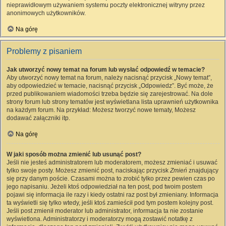
nieprawidłowym używaniem systemu poczty elektronicznej witryny przez
anonimowych użytkowników.
Na górę
Problemy z pisaniem
Jak utworzyć nowy temat na forum lub wysłać odpowiedź w temacie?
Aby utworzyć nowy temat na forum, należy nacisnąć przycisk „Nowy temat”,
aby odpowiedzieć w temacie, nacisnąć przycisk „Odpowiedz”. Być może, że
przed publikowaniem wiadomości trzeba będzie się zarejestrować. Na dole
strony forum lub strony tematów jest wyświetlana lista uprawnień użytkownika
na każdym forum. Na przykład: Możesz tworzyć nowe tematy, Możesz
dodawać załączniki itp.
Na górę
W jaki sposób można zmienić lub usunąć post?
Jeśli nie jesteś administratorem lub moderatorem, możesz zmieniać i usuwać
tylko swoje posty. Możesz zmienić post, naciskając przycisk
Zmień
znajdujący
się przy danym poście. Czasami można to zrobić tylko przez pewien czas po
jego napisaniu. Jeżeli ktoś odpowiedział na ten post, pod twoim postem
pojawi się informacja ile razy i kiedy ostatni raz post był zmieniany. Informacja
ta wyświetli się tylko wtedy, jeśli ktoś zamieścił pod tym postem kolejny post.
Jeśli post zmienił moderator lub administrator, informacja ta nie zostanie
wyświetlona. Administratorzy i moderatorzy mogą zostawić notatkę z