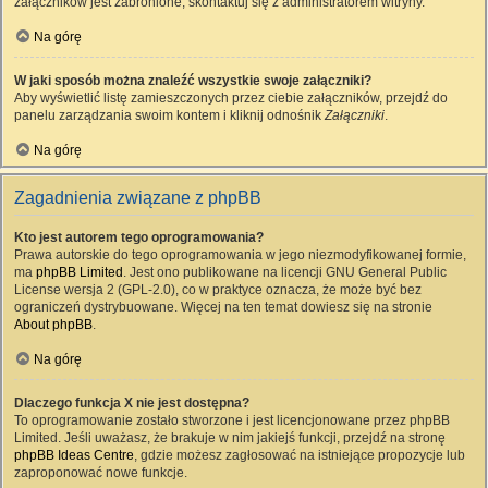
załączników jest zabronione, skontaktuj się z administratorem witryny.
Na górę
W jaki sposób można znaleźć wszystkie swoje załączniki?
Aby wyświetlić listę zamieszczonych przez ciebie załączników, przejdź do
panelu zarządzania swoim kontem i kliknij odnośnik
Załączniki
.
Na górę
Zagadnienia związane z phpBB
Kto jest autorem tego oprogramowania?
Prawa autorskie do tego oprogramowania w jego niezmodyfikowanej formie,
ma
phpBB Limited
. Jest ono publikowane na licencji GNU General Public
License wersja 2 (GPL-2.0), co w praktyce oznacza, że może być bez
ograniczeń dystrybuowane. Więcej na ten temat dowiesz się na stronie
About phpBB
.
Na górę
Dlaczego funkcja X nie jest dostępna?
To oprogramowanie zostało stworzone i jest licencjonowane przez phpBB
Limited. Jeśli uważasz, że brakuje w nim jakiejś funkcji, przejdź na stronę
phpBB Ideas Centre
, gdzie możesz zagłosować na istniejące propozycje lub
zaproponować nowe funkcje.