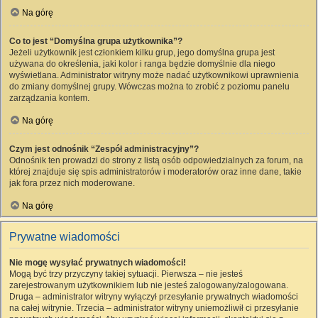
Na górę
Co to jest “Domyślna grupa użytkownika”?
Jeżeli użytkownik jest członkiem kilku grup, jego domyślna grupa jest
używana do określenia, jaki kolor i ranga będzie domyślnie dla niego
wyświetlana. Administrator witryny może nadać użytkownikowi uprawnienia
do zmiany domyślnej grupy. Wówczas można to zrobić z poziomu panelu
zarządzania kontem.
Na górę
Czym jest odnośnik “Zespół administracyjny”?
Odnośnik ten prowadzi do strony z listą osób odpowiedzialnych za forum, na
której znajduje się spis administratorów i moderatorów oraz inne dane, takie
jak fora przez nich moderowane.
Na górę
Prywatne wiadomości
Nie mogę wysyłać prywatnych wiadomości!
Mogą być trzy przyczyny takiej sytuacji. Pierwsza – nie jesteś
zarejestrowanym użytkownikiem lub nie jesteś zalogowany/zalogowana.
Druga – administrator witryny wyłączył przesyłanie prywatnych wiadomości
na całej witrynie. Trzecia – administrator witryny uniemożliwił ci przesyłanie