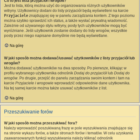
Co to jest lista przyjaciół i wrogów?
Jest to lista, którą można użyć do organizowania różnych użytkowników
witryny. Użytkownicy dodani do listy przyjaciół będą wyświetleni na karcie
Przyjaciele
znajdującej się w panelu zarządzania kontem. Z tego poziomu
można szybko sprawdzić ich status, a także wysłać prywatną wiadomość.
Zależnie od używanego stylu witryny, posty tych użytkowników mogą być
wyróżniane. Jeśli użytkownik zostanie dodany do listy wrogów, wszystkie
posty przez niego napisane domyślnie nie będą wyświetlane.
Na górę
W jaki sposób można dodawać/usuwać użytkowników z listy przyjaciół lub
wrogów?
Można dodawać użytkowników na dwa sposoby. Po pierwsze, klikając w
profilu wybranego użytkownika odnośnik
Dodaj do przyjaciół
lub
Dodaj do
wrogów
. Po drugie, przejść do panelu zarządzania swoim kontem i tam na
karcie
Przyjaciele i wrogowie
wprowadzić odpowiednie dane użytkownika.
Na tej samej karcie można także usuwać użytkowników z list.
Na górę
Przeszukiwanie forów
W jaki sposób można przeszukiwać fora?
Należy wprowadzić poszukiwaną frazę w pole wyszukiwania znajdujące się
na stronie wykazu forów, a także stronach forów i tematów. W celu uzyskania
zaawansowanych funkcji wyszukiwania należy kliknąć odnośnik