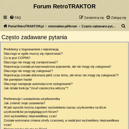
Forum RetroTRAKTOR
FAQ
Zarejestruj się
Zaloguj się
S
Portal RetroTRAKTOR.pl
retrotraktor.pl/forum
Często zadawane pytania
z
Często zadawane pytania
u
k
Problemy z logowaniem i rejestracją
Dlaczego w ogóle muszę się rejestrować?
a
Co to jest COPPA?
j
Dlaczego nie mogę się zarejestrować?
Rejestracja została przeprowadzona poprawnie, ale nie mogę się zalogować!
Dlaczego nie mogę się zalogować?
Rejestracja została dokonana jakiś czas temu, ale teraz nie mogę się zalogować?!
Nie pamiętam hasła!
Dlaczego następuje automatyczne wylogowanie?
Jak działa funkcja “Usuń ciasteczka witryny”?
Preferencje i ustawienia użytkownika
Jak zmienić moje ustawienia?
W jaki sposób można zapobiec wyświetlaniu nazwy użytkownika na liście
użytkowników przeglądających forum?
Jest wyświetlany nieprawidłowy czas!
Została wykonana zmiana strefy czasowej, a nadal jest wyświetlany nieprawidłowy
czas!