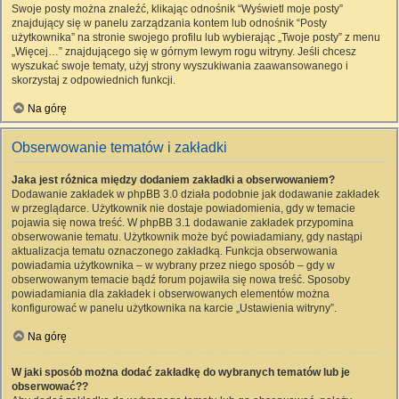
Swoje posty można znaleźć, klikając odnośnik “Wyświetl moje posty”
znajdujący się w panelu zarządzania kontem lub odnośnik “Posty
użytkownika” na stronie swojego profilu lub wybierając „Twoje posty” z menu
„Więcej…” znajdującego się w górnym lewym rogu witryny. Jeśli chcesz
wyszukać swoje tematy, użyj strony wyszukiwania zaawansowanego i
skorzystaj z odpowiednich funkcji.
Na górę
Obserwowanie tematów i zakładki
Jaka jest różnica między dodaniem zakładki a obserwowaniem?
Dodawanie zakładek w phpBB 3.0 działa podobnie jak dodawanie zakładek
w przeglądarce. Użytkownik nie dostaje powiadomienia, gdy w temacie
pojawia się nowa treść. W phpBB 3.1 dodawanie zakładek przypomina
obserwowanie tematu. Użytkownik może być powiadamiany, gdy nastąpi
aktualizacja tematu oznaczonego zakładką. Funkcja obserwowania
powiadamia użytkownika – w wybrany przez niego sposób – gdy w
obserwowanym temacie bądź forum pojawiła się nowa treść. Sposoby
powiadamiania dla zakładek i obserwowanych elementów można
konfigurować w panelu użytkownika na karcie „Ustawienia witryny”.
Na górę
W jaki sposób można dodać zakładkę do wybranych tematów lub je
obserwować??