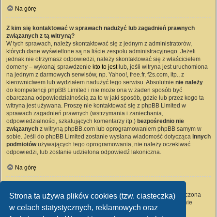
Na górę
Z kim się kontaktować w sprawach nadużyć lub zagadnień prawnych
związanych z tą witryną?
W tych sprawach, należy skontaktować się z jednym z administratorów,
których dane wyświetlone są na liście zespołu administracyjnego. Jeżeli
jednak nie otrzymasz odpowiedzi, należy skontaktować się z właścicielem
domeny – wykonaj sprawdzenie
kto to jest
lub, jeśli witryna jest uruchomiona
na jednym z darmowych serwisów, np. Yahoo!, free.fr, f2s.com, itp., z
kierownictwem lub wydziałem nadużyć tego serwisu. Absolutnie
nie należy
do kompetencji phpBB Limited i nie może ona w żaden sposób być
obarczana odpowiedzialnością za to w jaki sposób, gdzie lub przez kogo ta
witryna jest używana. Proszę nie kontaktować się z phpBB Limited w
sprawach zagadnień prawnych (wstrzymania i zaniechania,
odpowiedzialności, szkalujących komentarzy itp.)
bezpośrednio nie
związanych
z witryną phpBB.com lub oprogramowaniem phpBB samym w
sobie. Jeśli do phpBB Limited zostanie wysłana wiadomość dotycząca
innych
podmiotów
używających tego oprogramowania, nie należy oczekiwać
odpowiedzi, lub zostanie udzielona odpowiedź lakoniczna.
Na górę
Jak nawiązać kontakt z administratorem witryny?
Wszyscy użytkownicy witryny mogą używać – jeśli funkcja ta jest włączona
Strona ta używa plików cookies (tzw. ciasteczka)
przez administratora witryny – formularza „Kontakt z nami”. Członkowie
w celach statystycznych, reklamowych oraz
witryny mogą także używać odnośnika „Zespół administracyjny”.