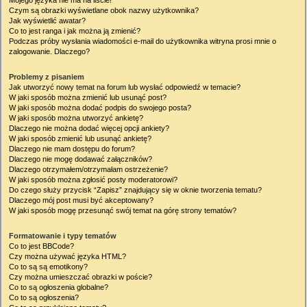
Mojego języka nie ma na liście!
Czym są obrazki wyświetlane obok nazwy użytkownika?
Jak wyświetlić awatar?
Co to jest ranga i jak można ją zmienić?
Podczas próby wysłania wiadomości e-mail do użytkownika witryna prosi mnie o
zalogowanie. Dlaczego?
Problemy z pisaniem
Jak utworzyć nowy temat na forum lub wysłać odpowiedź w temacie?
W jaki sposób można zmienić lub usunąć post?
W jaki sposób można dodać podpis do swojego posta?
W jaki sposób można utworzyć ankietę?
Dlaczego nie można dodać więcej opcji ankiety?
W jaki sposób zmienić lub usunąć ankietę?
Dlaczego nie mam dostępu do forum?
Dlaczego nie mogę dodawać załączników?
Dlaczego otrzymałem/otrzymałam ostrzeżenie?
W jaki sposób można zgłosić posty moderatorowi?
Do czego służy przycisk “Zapisz” znajdujący się w oknie tworzenia tematu?
Dlaczego mój post musi być akceptowany?
W jaki sposób mogę przesunąć swój temat na górę strony tematów?
Formatowanie i typy tematów
Co to jest BBCode?
Czy można używać języka HTML?
Co to są są emotikony?
Czy można umieszczać obrazki w poście?
Co to są ogłoszenia globalne?
Co to są ogłoszenia?