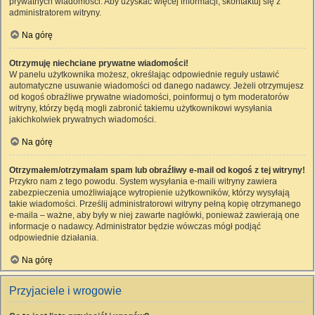
prywatnych wiadomości. Aby uzyskać więcej informacji, skontaktuj się z
administratorem witryny.
Na górę
Otrzymuję niechciane prywatne wiadomości!
W panelu użytkownika możesz, określając odpowiednie reguły ustawić
automatyczne usuwanie wiadomości od danego nadawcy. Jeżeli otrzymujesz
od kogoś obraźliwe prywatne wiadomości, poinformuj o tym moderatorów
witryny, którzy będą mogli zabronić takiemu użytkownikowi wysyłania
jakichkolwiek prywatnych wiadomości.
Na górę
Otrzymałem/otrzymałam spam lub obraźliwy e-mail od kogoś z tej witryny!
Przykro nam z tego powodu. System wysyłania e-maili witryny zawiera
zabezpieczenia umożliwiające wytropienie użytkowników, którzy wysyłają
takie wiadomości. Prześlij administratorowi witryny pełną kopię otrzymanego
e-maila – ważne, aby były w niej zawarte nagłówki, ponieważ zawierają one
informacje o nadawcy. Administrator będzie wówczas mógł podjąć
odpowiednie działania.
Na górę
Przyjaciele i wrogowie