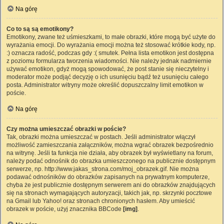
Na górę
Co to są są emotikony?
Emotikony, zwane też uśmieszkami, to małe obrazki, które mogą być użyte do
wyrażania emocji. Do wyrażania emocji można też stosować krótkie kody, np.
:) oznacza radość, podczas gdy :( smutek. Pełna lista emotikon jest dostępna
z poziomu formularza tworzenia wiadomości. Nie należy jednak nadmiernie
używać emotikon, gdyż mogą spowodować, że post stanie się nieczytelny i
moderator może podjąć decyzję o ich usunięciu bądź też usunięciu całego
posta. Administrator witryny może określić dopuszczalny limit emotikon w
poście.
Na górę
Czy można umieszczać obrazki w poście?
Tak, obrazki można umieszczać w postach. Jeśli administrator włączył
możliwość zamieszczania załączników, można wgrać obrazek bezpośrednio
na witrynę. Jeśli ta funkcja nie działa, aby obrazek był wyświetlany na forum,
należy podać odnośnik do obrazka umieszczonego na publicznie dostępnym
serwerze, np. http://www.jakas_strona.com/moj_obrazek.gif. Nie można
podawać odnośników do obrazków zapisanych na prywatnym komputerze,
chyba że jest publicznie dostępnym serwerem ani do obrazków znajdujących
się na stronach wymagających autoryzacji, takich jak, np. skrzynki pocztowe
na Gmail lub Yahoo! oraz stronach chronionych hasłem. Aby umieścić
obrazek w poście, użyj znacznika BBCode
[img]
.