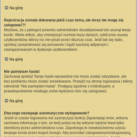
Na górę
Rejestracja została dokonana jakiś czas temu, ale teraz nie mogę się
zalogować?!
Możliwe, że z jakiegoś powodu administrator dezaktywował lub usunął twoje
konto. Wiele witryn, aby zmniejszyć rozmiar bazy danych, cyklicznie usuwa
użytkowników, którzy nic nie pisali przez dłuższy czas. Jeśli tak się stało,
spróbuj zarejestrować się ponownie i bądź bardziej aktywnym i
zaangażowanym w dyskusje użytkownikiem.
Na górę
Nie pamiętam hasła!
Zachowaj spokój! Twoje hasło wprawdzie nie może zostać odzyskane, ale
bez problemu może zostać zresetowane. Przejdź na stronę logowania i kliknij
odnośnik “Nie pamiętam hasła”. Postępuj zgodnie z instrukcjami, a
prawdopodobnie niedługo znów będziesz móc się zalogować.
Na górę
Dlaczego następuje automatyczne wylogowanie?
Jeżeli w czasie logowania nie zaznaczysz funkcji
Zapamiętaj mnie
, witryna
zachowa informację o tym, że twój pobyt na tej witrynie będzie trwał tylko
określony przez administratora czas. Zapobiega to niewłaściwemu użyciu
twojego konta przez kogoś innego. Aby pozostać zalogowanym/zalogowaną,