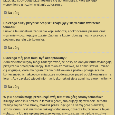
przycisku spowoduje przeniesienie cię do formularza, który po jego
wypełnieniu umożliwi wysłanie zgłoszenia.
Na górę
Do czego służy przycisk “Zapisz” znajdujący się w oknie tworzenia
tematu?
Funkcja ta umożliwia zapisanie kopii roboczej i dokończenie pisania oraz
wysłanie w późniejszym czasie. Zapisaną kopię roboczą można wczytać z
poziomu panelu użytkownika.
Na górę
Dlaczego mój post musi być akceptowany?
Administrator witryny mógł zadecydować, że posty na danym forum wymagają
przejrzenia przed publikacją. Jest również możliwe, że administrator umieścił
cię w grupie, która ma ograniczenia publikowania postów polegające na
konieczności ich akceptowania przez moderatorów przed opublikowaniem na
forum. Aby uzyskać więcej informacji, skontaktuj się z administratorem witryny.
Na górę
W jaki sposób mogę przesunąć swój temat na górę strony tematów?
Klikając odnośnik “Przesuń temat w górę”, znajdujący się w widoku tematu
zazwyczaj na dole strony, możesz przesunąć go na samą górę pierwszej
strony forum. Jeśli nie widać takiego odnośnika, oznacza to, że funkcja ta jest
wyłączona lub nie upłynął jeszcze wymagany czas, zanim będzie możliwe