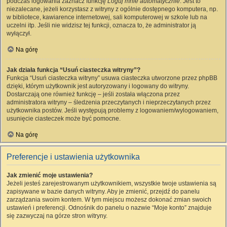
podczas logowania zaznacz funkcję
Loguj mnie automatycznie
. Jest to
niezalecane, jeżeli korzystasz z witryny z ogólnie dostępnego komputera, np.
w bibliotece, kawiarence internetowej, sali komputerowej w szkole lub na
uczelni itp. Jeśli nie widzisz tej funkcji, oznacza to, że administrator ją
wyłączył.
Na górę
Jak działa funkcja “Usuń ciasteczka witryny”?
Funkcja “Usuń ciasteczka witryny” usuwa ciasteczka utworzone przez phpBB
dzięki, którym użytkownik jest autoryzowany i logowany do witryny.
Dostarczają one również funkcję – jeśli została włączona przez
administratora witryny – śledzenia przeczytanych i nieprzeczytanych przez
użytkownika postów. Jeśli występują problemy z logowaniem/wylogowaniem,
usunięcie ciasteczek może być pomocne.
Na górę
Preferencje i ustawienia użytkownika
Jak zmienić moje ustawienia?
Jeżeli jesteś zarejestrowanym użytkownikiem, wszystkie twoje ustawienia są
zapisywane w bazie danych witryny. Aby je zmienić, przejdź do panelu
zarządzania swoim kontem. W tym miejscu możesz dokonać zmian swoich
ustawień i preferencji. Odnośnik do panelu o nazwie “Moje konto” znajduje
się zazwyczaj na górze stron witryny.