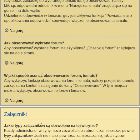
Aby dodać zakładkę do wybranego tematu lub go obserwować, należy
kliknąć odpowiedni odnośnik w menu “Narzędzia tematu” znajdujące się na
górze i na dole wątku.
Udzielenie odpowiedzi w temacie, gdy jest aktywna funkcja “Powiadamiaj o
opublikowaniu odpowiedzi” spowoduje włączenie obserwowania tematu.
Na górę
Jak obserwować wybrane forum?
Aby obserwować wybrane forum, należy kliknąć „Obserwuj forum” znajdujący
się na dole strony.
Na górę
W jaki sposób usunąć obserwowanie forum, tematu?
Aby wyłączyć funkcję obserwowania forum, tematu, należy przejść do panelu
zarządzania kontem i następnie do karty “Obserwowane”. W tym miejscu
można wyłączyć obserwowanie forów i tematów.
Na górę
Załączniki
Jakie typy załączników są dozwolone na tej witrynie?
Każdy administrator witryny może zezwolić lub zabronić zamieszczać pewne
typy załączników. Jeśli nie masz pewności zamieszczanie, jakich typów