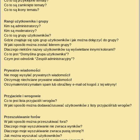
Co to są przyklejone tematy?
Co to są zamknięte tematy?
Co to są ikony tematu?
Rangi użytkownika i grupy
Kim są administratorzy?
Kim są moderatorzy?
Co to są grupy użytkowników?
Gdzie znajduje się spis grup użytkowników i jak można dołączyć do grupy?
W jaki sposób można zostać liderem grupy?
Dlaczego niektóre nazwy użytkowników są wyświetlane innymi kolorami?
Co to jest “Domyślna grupa użytkownika”?
Czym jest odnośnik “Zespół administracyjny”?
Prywatne wiadomości
Nie mogę wysyłać prywatnych wiadomości!
Otrzymuję niechciane prywatne wiadomości!
Otrzymałem/otrzymałam spam lub obraźliwy e-mail od kogoś z tej witryny!
Przyjaciele i wrogowie
Co to jest lista przyjaciół i wrogów?
W jaki sposób można dodawać/usuwać użytkowników z listy przyjaciół lub wrogów?
Przeszukiwanie forów
W jaki sposób można przeszukiwać fora?
Dlaczego moje wyszukiwanie nie zwraca wyników?
Dlaczego moje wyszukiwanie zwraca pustą stronę?!
Jak można wyszukać użytkowników?