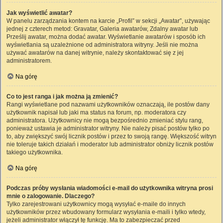
Jak wyświetlić awatar?
W panelu zarządzania kontem na karcie „Profil” w sekcji „Awatar”, używając
jednej z czterech metod: Gravatar, Galeria awatarów, Zdalny awatar lub
Prześlij awatar, można dodać awatar. Wyświetlanie awatarów i sposób ich
wyświetlania są uzależnione od administratora witryny. Jeśli nie można
używać awatarów na danej witrynie, należy skontaktować się z jej
administratorem.
Na górę
Co to jest ranga i jak można ją zmienić?
Rangi wyświetlane pod nazwami użytkowników oznaczają, ile postów dany
użytkownik napisał lub jaki ma status na forum, np. moderatora czy
administratora. Użytkownicy nie mogą bezpośrednio zmieniać stylu rang,
ponieważ ustawia je administrator witryny. Nie należy pisać postów tylko po
to, aby zwiększyć swój licznik postów i przez to swoją rangę. Większość witryn
nie toleruje takich działań i moderator lub administrator obniży licznik postów
takiego użytkownika.
Na górę
Podczas próby wysłania wiadomości e-mail do użytkownika witryna prosi
mnie o zalogowanie. Dlaczego?
Tylko zarejestrowani użytkownicy mogą wysyłać e-maile do innych
użytkowników przez wbudowany formularz wysyłania e-maili i tylko wtedy,
jeżeli administrator włączył tę funkcję. Ma to zabezpieczać przed