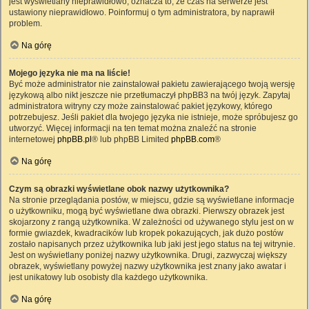
jest wyświetlany nieprawidłowo, oznacza to, że czas na serwerze jest
ustawiony nieprawidłowo. Poinformuj o tym administratora, by naprawił
problem.
Na górę
Mojego języka nie ma na liście!
Być może administrator nie zainstalował pakietu zawierającego twoją wersję
językową albo nikt jeszcze nie przetłumaczył phpBB3 na twój język. Zapytaj
administratora witryny czy może zainstalować pakiet językowy, którego
potrzebujesz. Jeśli pakiet dla twojego języka nie istnieje, może spróbujesz go
utworzyć. Więcej informacji na ten temat można znaleźć na stronie
internetowej
phpBB.pl
® lub phpBB Limited
phpBB.com
®
Na górę
Czym są obrazki wyświetlane obok nazwy użytkownika?
Na stronie przeglądania postów, w miejscu, gdzie są wyświetlane informacje
o użytkowniku, mogą być wyświetlane dwa obrazki. Pierwszy obrazek jest
skojarzony z rangą użytkownika. W zależności od używanego stylu jest on w
formie gwiazdek, kwadracików lub kropek pokazujących, jak dużo postów
zostało napisanych przez użytkownika lub jaki jest jego status na tej witrynie.
Jest on wyświetlany poniżej nazwy użytkownika. Drugi, zazwyczaj większy
obrazek, wyświetlany powyżej nazwy użytkownika jest znany jako awatar i
jest unikatowy lub osobisty dla każdego użytkownika.
Na górę