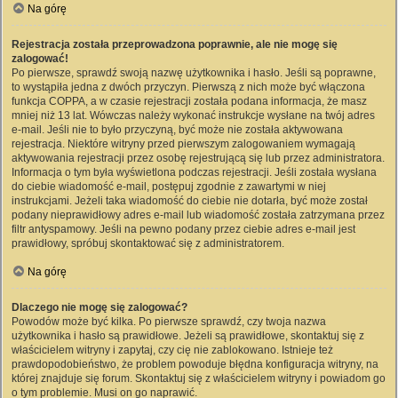
Na górę
Rejestracja została przeprowadzona poprawnie, ale nie mogę się
zalogować!
Po pierwsze, sprawdź swoją nazwę użytkownika i hasło. Jeśli są poprawne,
to wystąpiła jedna z dwóch przyczyn. Pierwszą z nich może być włączona
funkcja COPPA, a w czasie rejestracji została podana informacja, że masz
mniej niż 13 lat. Wówczas należy wykonać instrukcje wysłane na twój adres
e-mail. Jeśli nie to było przyczyną, być może nie została aktywowana
rejestracja. Niektóre witryny przed pierwszym zalogowaniem wymagają
aktywowania rejestracji przez osobę rejestrującą się lub przez administratora.
Informacja o tym była wyświetlona podczas rejestracji. Jeśli została wysłana
do ciebie wiadomość e-mail, postępuj zgodnie z zawartymi w niej
instrukcjami. Jeżeli taka wiadomość do ciebie nie dotarła, być może został
podany nieprawidłowy adres e-mail lub wiadomość została zatrzymana przez
filtr antyspamowy. Jeśli na pewno podany przez ciebie adres e-mail jest
prawidłowy, spróbuj skontaktować się z administratorem.
Na górę
Dlaczego nie mogę się zalogować?
Powodów może być kilka. Po pierwsze sprawdź, czy twoja nazwa
użytkownika i hasło są prawidłowe. Jeżeli są prawidłowe, skontaktuj się z
właścicielem witryny i zapytaj, czy cię nie zablokowano. Istnieje też
prawdopodobieństwo, że problem powoduje błędna konfiguracja witryny, na
której znajduje się forum. Skontaktuj się z właścicielem witryny i powiadom go
o tym problemie. Musi on go naprawić.