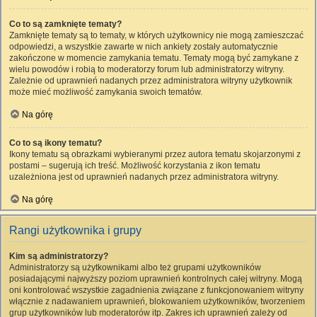
Co to są zamknięte tematy?
Zamknięte tematy są to tematy, w których użytkownicy nie mogą zamieszczać
odpowiedzi, a wszystkie zawarte w nich ankiety zostały automatycznie
zakończone w momencie zamykania tematu. Tematy mogą być zamykane z
wielu powodów i robią to moderatorzy forum lub administratorzy witryny.
Zależnie od uprawnień nadanych przez administratora witryny użytkownik
może mieć możliwość zamykania swoich tematów.
Na górę
Co to są ikony tematu?
Ikony tematu są obrazkami wybieranymi przez autora tematu skojarzonymi z
postami – sugerują ich treść. Możliwość korzystania z ikon tematu
uzależniona jest od uprawnień nadanych przez administratora witryny.
Na górę
Rangi użytkownika i grupy
Kim są administratorzy?
Administratorzy są użytkownikami albo też grupami użytkowników
posiadającymi najwyższy poziom uprawnień kontrolnych całej witryny. Mogą
oni kontrolować wszystkie zagadnienia związane z funkcjonowaniem witryny
włącznie z nadawaniem uprawnień, blokowaniem użytkowników, tworzeniem
grup użytkowników lub moderatorów itp. Zakres ich uprawnień zależy od