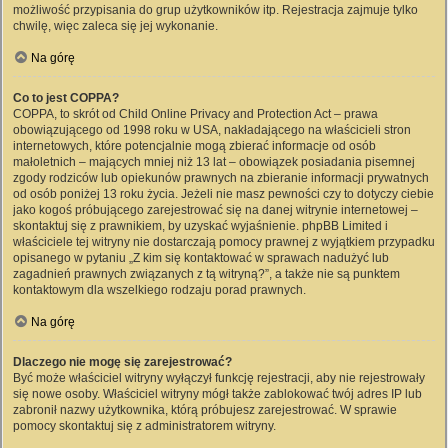
możliwość przypisania do grup użytkowników itp. Rejestracja zajmuje tylko
chwilę, więc zaleca się jej wykonanie.
Na górę
Co to jest COPPA?
COPPA, to skrót od Child Online Privacy and Protection Act – prawa
obowiązującego od 1998 roku w USA, nakładającego na właścicieli stron
internetowych, które potencjalnie mogą zbierać informacje od osób
małoletnich – mających mniej niż 13 lat – obowiązek posiadania pisemnej
zgody rodziców lub opiekunów prawnych na zbieranie informacji prywatnych
od osób poniżej 13 roku życia. Jeżeli nie masz pewności czy to dotyczy ciebie
jako kogoś próbującego zarejestrować się na danej witrynie internetowej –
skontaktuj się z prawnikiem, by uzyskać wyjaśnienie. phpBB Limited i
właściciele tej witryny nie dostarczają pomocy prawnej z wyjątkiem przypadku
opisanego w pytaniu „Z kim się kontaktować w sprawach nadużyć lub
zagadnień prawnych związanych z tą witryną?”, a także nie są punktem
kontaktowym dla wszelkiego rodzaju porad prawnych.
Na górę
Dlaczego nie mogę się zarejestrować?
Być może właściciel witryny wyłączył funkcję rejestracji, aby nie rejestrowały
się nowe osoby. Właściciel witryny mógł także zablokować twój adres IP lub
zabronił nazwy użytkownika, którą próbujesz zarejestrować. W sprawie
pomocy skontaktuj się z administratorem witryny.