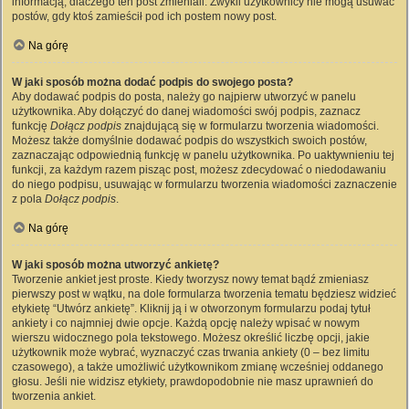
informacją, dlaczego ten post zmieniali. Zwykli użytkownicy nie mogą usuwać
postów, gdy ktoś zamieścił pod ich postem nowy post.
Na górę
W jaki sposób można dodać podpis do swojego posta?
Aby dodawać podpis do posta, należy go najpierw utworzyć w panelu
użytkownika. Aby dołączyć do danej wiadomości swój podpis, zaznacz
funkcję
Dołącz podpis
znajdującą się w formularzu tworzenia wiadomości.
Możesz także domyślnie dodawać podpis do wszystkich swoich postów,
zaznaczając odpowiednią funkcję w panelu użytkownika. Po uaktywnieniu tej
funkcji, za każdym razem pisząc post, możesz zdecydować o niedodawaniu
do niego podpisu, usuwając w formularzu tworzenia wiadomości zaznaczenie
z pola
Dołącz podpis
.
Na górę
W jaki sposób można utworzyć ankietę?
Tworzenie ankiet jest proste. Kiedy tworzysz nowy temat bądź zmieniasz
pierwszy post w wątku, na dole formularza tworzenia tematu będziesz widzieć
etykietę “Utwórz ankietę”. Kliknij ją i w otworzonym formularzu podaj tytuł
ankiety i co najmniej dwie opcje. Każdą opcję należy wpisać w nowym
wierszu widocznego pola tekstowego. Możesz określić liczbę opcji, jakie
użytkownik może wybrać, wyznaczyć czas trwania ankiety (0 – bez limitu
czasowego), a także umożliwić użytkownikom zmianę wcześniej oddanego
głosu. Jeśli nie widzisz etykiety, prawdopodobnie nie masz uprawnień do
tworzenia ankiet.