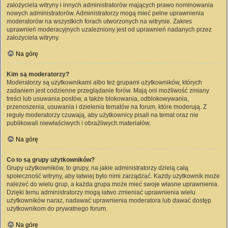
założyciela witryny i innych administratorów mających prawo nominowania
nowych administratorów. Administratorzy mogą mieć pełne uprawnienia
moderatorów na wszystkich forach utworzonych na witrynie. Zakres
uprawnień moderacyjnych uzależniony jest od uprawnień nadanych przez
założyciela witryny.
Na górę
Kim są moderatorzy?
Moderatorzy są użytkownikami albo też grupami użytkowników, których
zadaniem jest codzienne przeglądanie forów. Mają oni możliwość zmiany
treści lub usuwania postów, a także blokowania, odblokowywania,
przenoszenia, usuwania i dzielenia tematów na forum, które moderują. Z
reguły moderatorzy czuwają, aby użytkownicy pisali na temat oraz nie
publikowali niewłaściwych i obraźliwych materiałów.
Na górę
Co to są grupy użytkowników?
Grupy użytkowników, to grupy, na jakie administratorzy dzielą całą
społeczność witryny, aby łatwiej było nimi zarządzać. Każdy użytkownik może
należeć do wielu grup, a każda grupa może mieć swoje własne uprawnienia.
Dzięki temu administratorzy mogą łatwo zmieniać uprawnienia wielu
użytkowników naraz, nadawać uprawnienia moderatora lub dawać dostęp
użytkownikom do prywatnego forum.
Na górę