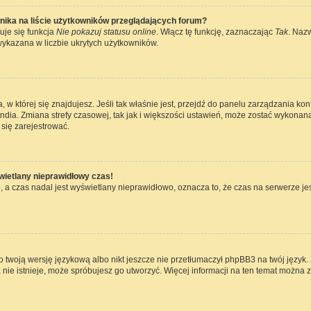
nika na liście użytkowników przeglądających forum?
uje się funkcja
Nie pokazuj statusu online
. Włącz tę funkcję, zaznaczając
Tak
. Naz
wykazana w liczbie ukrytych użytkowników.
ta, w której się znajdujesz. Jeśli tak właśnie jest, przejdź do panelu zarządzania k
dia. Zmiana strefy czasowej, tak jak i większości ustawień, może zostać wykonana
się zarejestrować.
wietlany nieprawidłowy czas!
 a czas nadal jest wyświetlany nieprawidłowo, oznacza to, że czas na serwerze jes
 twoją wersję językową albo nikt jeszcze nie przetłumaczył phpBB3 na twój język. 
a nie istnieje, może spróbujesz go utworzyć. Więcej informacji na ten temat można 