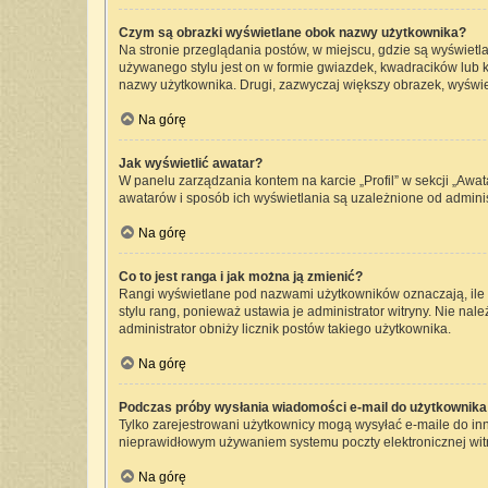
Czym są obrazki wyświetlane obok nazwy użytkownika?
Na stronie przeglądania postów, w miejscu, gdzie są wyświetl
używanego stylu jest on w formie gwiazdek, kwadracików lub kr
nazwy użytkownika. Drugi, zazwyczaj większy obrazek, wyświet
Na górę
Jak wyświetlić awatar?
W panelu zarządzania kontem na karcie „Profil” w sekcji „Awat
awatarów i sposób ich wyświetlania są uzależnione od administ
Na górę
Co to jest ranga i jak można ją zmienić?
Rangi wyświetlane pod nazwami użytkowników oznaczają, ile p
stylu rang, ponieważ ustawia je administrator witryny. Nie nale
administrator obniży licznik postów takiego użytkownika.
Na górę
Podczas próby wysłania wiadomości e-mail do użytkownika 
Tylko zarejestrowani użytkownicy mogą wysyłać e-maile do inny
nieprawidłowym używaniem systemu poczty elektronicznej wi
Na górę