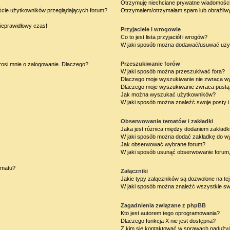
Otrzymuję niechciane prywatne wiadomości
iście użytkowników przeglądających forum?
Otrzymałem/otrzymałam spam lub obraźliwy 
nieprawidłowy czas!
Przyjaciele i wrogowie
Co to jest lista przyjaciół i wrogów?
W jaki sposób można dodawać/usuwać użytk
Przeszukiwanie forów
rosi mnie o zalogowanie. Dlaczego?
W jaki sposób można przeszukiwać fora?
Dlaczego moje wyszukiwanie nie zwraca w
Dlaczego moje wyszukiwanie zwraca pustą 
Jak można wyszukać użytkowników?
W jaki sposób można znaleźć swoje posty i
Obserwowanie tematów i zakładki
Jaka jest różnica między dodaniem zakład
W jaki sposób można dodać zakładkę do w
Jak obserwować wybrane forum?
W jaki sposób usunąć obserwowanie forum
ematu?
Załączniki
Jakie typy załączników są dozwolone na tej
W jaki sposób można znaleźć wszystkie swo
Zagadnienia związane z phpBB
Kto jest autorem tego oprogramowania?
Dlaczego funkcja X nie jest dostępna?
Z kim się kontaktować w sprawach nadużyć