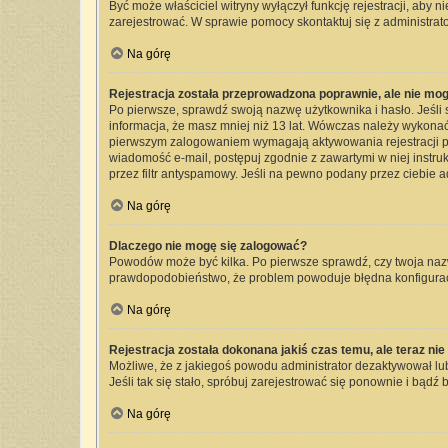
Być może właściciel witryny wyłączył funkcję rejestracji, aby 
zarejestrować. W sprawie pomocy skontaktuj się z administrato
Na górę
Rejestracja została przeprowadzona poprawnie, ale nie mog
Po pierwsze, sprawdź swoją nazwę użytkownika i hasło. Jeśli 
informacja, że masz mniej niż 13 lat. Wówczas należy wykonać 
pierwszym zalogowaniem wymagają aktywowania rejestracji przez
wiadomość e-mail, postępuj zgodnie z zawartymi w niej instru
przez filtr antyspamowy. Jeśli na pewno podany przez ciebie a
Na górę
Dlaczego nie mogę się zalogować?
Powodów może być kilka. Po pierwsze sprawdź, czy twoja nazwa 
prawdopodobieństwo, że problem powoduje błędna konfiguracja 
Na górę
Rejestracja została dokonana jakiś czas temu, ale teraz ni
Możliwe, że z jakiegoś powodu administrator dezaktywował lub 
Jeśli tak się stało, spróbuj zarejestrować się ponownie i bą
Na górę