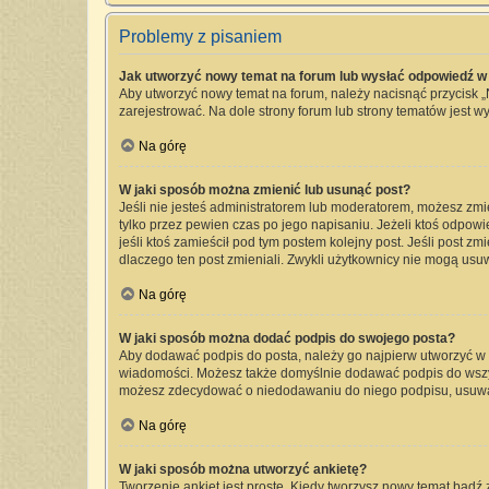
Problemy z pisaniem
Jak utworzyć nowy temat na forum lub wysłać odpowiedź w
Aby utworzyć nowy temat na forum, należy nacisnąć przycisk 
zarejestrować. Na dole strony forum lub strony tematów jest 
Na górę
W jaki sposób można zmienić lub usunąć post?
Jeśli nie jesteś administratorem lub moderatorem, możesz zmi
tylko przez pewien czas po jego napisaniu. Jeżeli ktoś odpowied
jeśli ktoś zamieścił pod tym postem kolejny post. Jeśli post zm
dlaczego ten post zmieniali. Zwykli użytkownicy nie mogą usu
Na górę
W jaki sposób można dodać podpis do swojego posta?
Aby dodawać podpis do posta, należy go najpierw utworzyć w
wiadomości. Możesz także domyślnie dodawać podpis do wszyst
możesz zdecydować o niedodawaniu do niego podpisu, usuwa
Na górę
W jaki sposób można utworzyć ankietę?
Tworzenie ankiet jest proste. Kiedy tworzysz nowy temat bądź 