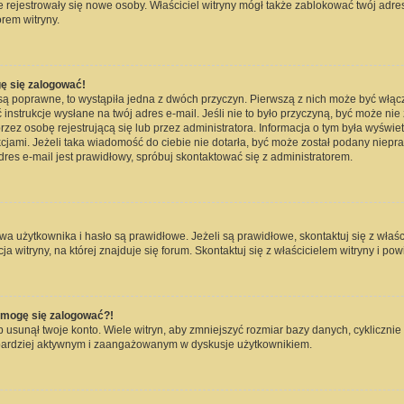
nie rejestrowały się nowe osoby. Właściciel witryny mógł także zablokować twój adre
rem witryny.
ę się zalogować!
są poprawne, to wystąpiła jedna z dwóch przyczyn. Pierwszą z nich może być włąc
instrukcje wysłane na twój adres e-mail. Jeśli nie to było przyczyną, być może nie
 osobę rejestrującą się lub przez administratora. Informacja o tym była wyświetlo
kcjami. Jeżeli taka wiadomość do ciebie nie dotarła, być może został podany niep
dres e-mail jest prawidłowy, spróbuj skontaktować się z administratorem.
użytkownika i hasło są prawidłowe. Jeżeli są prawidłowe, skontaktuj się z właścici
witryny, na której znajduje się forum. Skontaktuj się z właścicielem witryny i po
e mogę się zalogować?!
usunął twoje konto. Wiele witryn, aby zmniejszyć rozmiar bazy danych, cyklicznie 
dź bardziej aktywnym i zaangażowanym w dyskusje użytkownikiem.