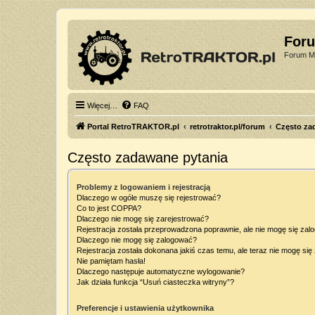
For
Forum Mi
Więcej…
FAQ
Portal RetroTRAKTOR.pl
retrotraktor.pl/forum
Często za
Często zadawane pytania
Problemy z logowaniem i rejestracją
Dlaczego w ogóle muszę się rejestrować?
Co to jest COPPA?
Dlaczego nie mogę się zarejestrować?
Rejestracja została przeprowadzona poprawnie, ale nie mogę się zal
Dlaczego nie mogę się zalogować?
Rejestracja została dokonana jakiś czas temu, ale teraz nie mogę si
Nie pamiętam hasła!
Dlaczego następuje automatyczne wylogowanie?
Jak działa funkcja “Usuń ciasteczka witryny”?
Preferencje i ustawienia użytkownika