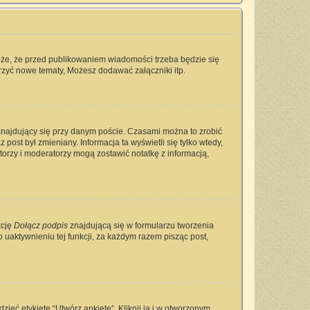
oże, że przed publikowaniem wiadomości trzeba będzie się
rzyć nowe tematy, Możesz dodawać załączniki itp.
najdujący się przy danym poście. Czasami można to zrobić
 post był zmieniany. Informacja ta wyświetli się tylko wtedy,
ratorzy i moderatorzy mogą zostawić notatkę z informacją,
kcję
Dołącz podpis
znajdującą się w formularzu tworzenia
aktywnieniu tej funkcji, za każdym razem pisząc post,
ieć etykietę “Utwórz ankietę”. Kliknij ją i w otworzonym