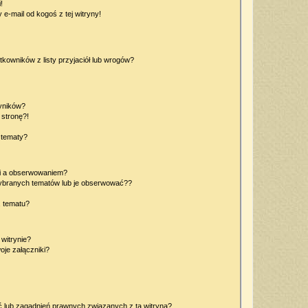
!
e-mail od kogoś z tej witryny!
owników z listy przyjaciół lub wrogów?
yników?
stronę?!
 tematy?
ki a obserwowaniem?
ybranych tematów lub je obserwować??
, tematu?
 witrynie?
je załączniki?
 lub zagadnień prawnych związanych z tą witryną?