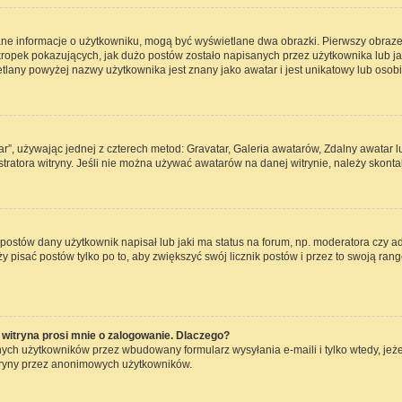
ane informacje o użytkowniku, mogą być wyświetlane dwa obrazki. Pierwszy obraze
opek pokazujących, jak dużo postów zostało napisanych przez użytkownika lub jaki j
lany powyżej nazwy użytkownika jest znany jako awatar i jest unikatowy lub osob
ar”, używając jednej z czterech metod: Gravatar, Galeria awatarów, Zdalny awatar 
ratora witryny. Jeśli nie można używać awatarów na danej witrynie, należy skontak
ostów dany użytkownik napisał lub jaki ma status na forum, np. moderatora czy a
ży pisać postów tylko po to, aby zwiększyć swój licznik postów i przez to swoją rang
witryna prosi mnie o zalogowanie. Dlaczego?
ch użytkowników przez wbudowany formularz wysyłania e-maili i tylko wtedy, jeżel
tryny przez anonimowych użytkowników.