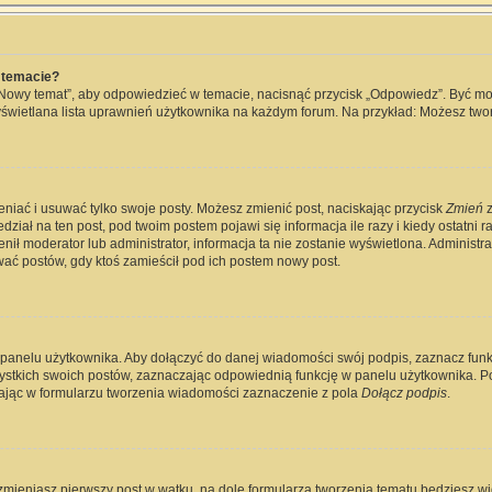
 temacie?
„Nowy temat”, aby odpowiedzieć w temacie, nacisnąć przycisk „Odpowiedz”. Być m
wyświetlana lista uprawnień użytkownika na każdym forum. Na przykład: Możesz two
eniać i usuwać tylko swoje posty. Możesz zmienić post, naciskając przycisk
Zmień
z
ział na ten post, pod twoim postem pojawi się informacja ile razy i kiedy ostatni raz
ienił moderator lub administrator, informacja ta nie zostanie wyświetlona. Administ
wać postów, gdy ktoś zamieścił pod ich postem nowy post.
 panelu użytkownika. Aby dołączyć do danej wiadomości swój podpis, zaznacz fun
kich swoich postów, zaznaczając odpowiednią funkcję w panelu użytkownika. Po u
jąc w formularzu tworzenia wiadomości zaznaczenie z pola
Dołącz podpis
.
zmieniasz pierwszy post w wątku, na dole formularza tworzenia tematu będziesz widz