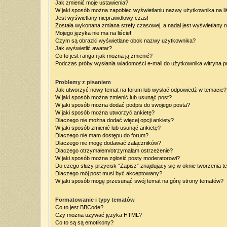
Jak zmienić moje ustawienia?
W jaki sposób można zapobiec wyświetlaniu nazwy użytkownika na l
Jest wyświetlany nieprawidłowy czas!
Została wykonana zmiana strefy czasowej, a nadal jest wyświetlany 
Mojego języka nie ma na liście!
Czym są obrazki wyświetlane obok nazwy użytkownika?
Jak wyświetlić awatar?
Co to jest ranga i jak można ją zmienić?
Podczas próby wysłania wiadomości e-mail do użytkownika witryna p
Problemy z pisaniem
Jak utworzyć nowy temat na forum lub wysłać odpowiedź w temacie?
W jaki sposób można zmienić lub usunąć post?
W jaki sposób można dodać podpis do swojego posta?
W jaki sposób można utworzyć ankietę?
Dlaczego nie można dodać więcej opcji ankiety?
W jaki sposób zmienić lub usunąć ankietę?
Dlaczego nie mam dostępu do forum?
Dlaczego nie mogę dodawać załączników?
Dlaczego otrzymałem/otrzymałam ostrzeżenie?
W jaki sposób można zgłosić posty moderatorowi?
Do czego służy przycisk “Zapisz” znajdujący się w oknie tworzenia t
Dlaczego mój post musi być akceptowany?
W jaki sposób mogę przesunąć swój temat na górę strony tematów?
Formatowanie i typy tematów
Co to jest BBCode?
Czy można używać języka HTML?
Co to są są emotikony?