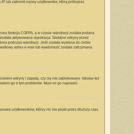
s IP lub zabronił nazwy użytkownika, którą próbujesz
zona funkcja COPPA, a w czasie rejestracji została podana
 została aktywowana rejestracja. Niektóre witryny przed
na podczas rejestracji. Jeśli została wysłana do ciebie
rawidłowy adres e-mail lub wiadomość została zatrzymana
elem witryny i zapytaj, czy cię nie zablokowano. Istnieje też
wiadom go o tym problemie. Musi on go naprawić.
usuwa użytkowników, którzy nic nie pisali przez dłuższy czas.