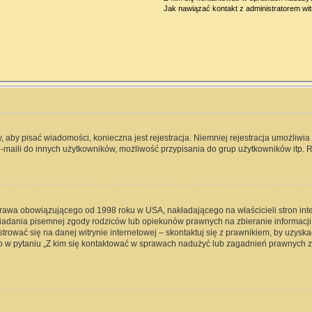
Jak nawiązać kontakt z administratorem wi
y, aby pisać wiadomości, konieczna jest rejestracja. Niemniej rejestracja umożliwi
-maili do innych użytkowników, możliwość przypisania do grup użytkowników itp. Re
 prawa obowiązującego od 1998 roku w USA, nakładającego na właścicieli stron int
iadania pisemnej zgody rodziców lub opiekunów prawnych na zbieranie informacji 
rować się na danej witrynie internetowej – skontaktuj się z prawnikiem, by uzyskać
 w pytaniu „Z kim się kontaktować w sprawach nadużyć lub zagadnień prawnych zw