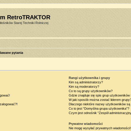
um RetroTRAKTOR
łośników Starej Techniki Rolniczej
dawane pytania
Rangi użytkownika i grupy
Kim są administratorzy?
Kim są moderatorzy?
Co to są grupy użytkowników?
ogować!
Gdzie znajduje się spis grup użytkowników
W jaki sposób można zostać liderem grupy
ę zalogować?!
Dlaczego niektóre nazwy użytkowników są 
Co to jest “Domyślna grupa użytkownika”?
Czym jest odnośnik “Zespół administracyjn
Prywatne wiadomości
Nie mogę wysyłać prywatnych wiadomości!