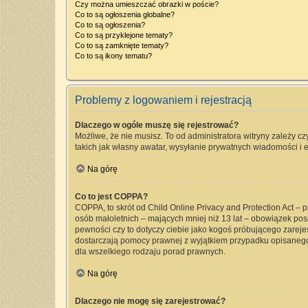
Czy można umieszczać obrazki w poście?
Co to są ogłoszenia globalne?
Co to są ogłoszenia?
Co to są przyklejone tematy?
Co to są zamknięte tematy?
Co to są ikony tematu?
Problemy z logowaniem i rejestracją
Dlaczego w ogóle muszę się rejestrować?
Możliwe, że nie musisz. To od administratora witryny zależy cz
takich jak własny awatar, wysyłanie prywatnych wiadomości i e
Na górę
Co to jest COPPA?
COPPA, to skrót od Child Online Privacy and Protection Act –
osób małoletnich – mających mniej niż 13 lat – obowiązek pos
pewności czy to dotyczy ciebie jako kogoś próbującego zarejest
dostarczają pomocy prawnej z wyjątkiem przypadku opisanego
dla wszelkiego rodzaju porad prawnych.
Na górę
Dlaczego nie mogę się zarejestrować?