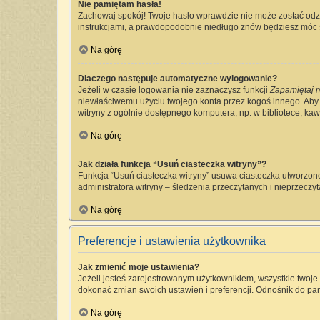
Nie pamiętam hasła!
Zachowaj spokój! Twoje hasło wprawdzie nie może zostać odzy
instrukcjami, a prawdopodobnie niedługo znów będziesz móc 
Na górę
Dlaczego następuje automatyczne wylogowanie?
Jeżeli w czasie logowania nie zaznaczysz funkcji
Zapamiętaj 
niewłaściwemu użyciu twojego konta przez kogoś innego. Ab
witryny z ogólnie dostępnego komputera, np. w bibliotece, kawia
Na górę
Jak działa funkcja “Usuń ciasteczka witryny”?
Funkcja “Usuń ciasteczka witryny” usuwa ciasteczka utworzone
administratora witryny – śledzenia przeczytanych i nieprzec
Na górę
Preferencje i ustawienia użytkownika
Jak zmienić moje ustawienia?
Jeżeli jesteś zarejestrowanym użytkownikiem, wszystkie twoj
dokonać zmian swoich ustawień i preferencji. Odnośnik do pan
Na górę