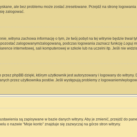
skane, ale bez problemu może zostać zresetowane. Przejdź na stronę logowania i 
się zalogować.
mnie
, witryna zachowa informację o tym, że twój pobyt na tej witrynie będzie trwał 
y pozostać zalogowanym/zalogowaną, podczas logowania zaznacz funkcję
Loguj m
rence internetowej, sali komputerowej w szkole lub na uczelni itp. Jeśli nie widzisz 
 przez phpBB dzięki, którym użytkownik jest autoryzowany i logowany do witryny. D
zytanych przez użytkownika postów. Jeśli występują problemy z logowaniem/wylog
e ustawienia są zapisywane w bazie danych witryny. Aby je zmienić, przejdź do p
elu o nazwie “Moje konto” znajduje się zazwyczaj na górze stron witryny.