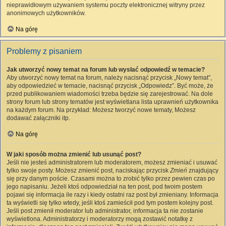
nieprawidłowym używaniem systemu poczty elektronicznej witryny przez
anonimowych użytkowników.
Na górę
Problemy z pisaniem
Jak utworzyć nowy temat na forum lub wysłać odpowiedź w temacie?
Aby utworzyć nowy temat na forum, należy nacisnąć przycisk „Nowy temat”,
aby odpowiedzieć w temacie, nacisnąć przycisk „Odpowiedz”. Być może, że
przed publikowaniem wiadomości trzeba będzie się zarejestrować. Na dole
strony forum lub strony tematów jest wyświetlana lista uprawnień użytkownika
na każdym forum. Na przykład: Możesz tworzyć nowe tematy, Możesz
dodawać załączniki itp.
Na górę
W jaki sposób można zmienić lub usunąć post?
Jeśli nie jesteś administratorem lub moderatorem, możesz zmieniać i usuwać
tylko swoje posty. Możesz zmienić post, naciskając przycisk
Zmień
znajdujący
się przy danym poście. Czasami można to zrobić tylko przez pewien czas po
jego napisaniu. Jeżeli ktoś odpowiedział na ten post, pod twoim postem
pojawi się informacja ile razy i kiedy ostatni raz post był zmieniany. Informacja
ta wyświetli się tylko wtedy, jeśli ktoś zamieścił pod tym postem kolejny post.
Jeśli post zmienił moderator lub administrator, informacja ta nie zostanie
wyświetlona. Administratorzy i moderatorzy mogą zostawić notatkę z