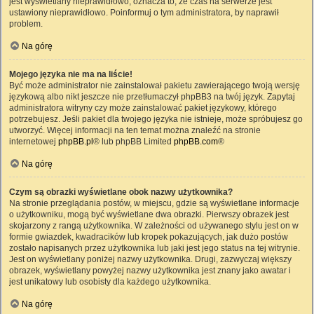
jest wyświetlany nieprawidłowo, oznacza to, że czas na serwerze jest
ustawiony nieprawidłowo. Poinformuj o tym administratora, by naprawił
problem.
Na górę
Mojego języka nie ma na liście!
Być może administrator nie zainstalował pakietu zawierającego twoją wersję
językową albo nikt jeszcze nie przetłumaczył phpBB3 na twój język. Zapytaj
administratora witryny czy może zainstalować pakiet językowy, którego
potrzebujesz. Jeśli pakiet dla twojego języka nie istnieje, może spróbujesz go
utworzyć. Więcej informacji na ten temat można znaleźć na stronie
internetowej
phpBB.pl
® lub phpBB Limited
phpBB.com
®
Na górę
Czym są obrazki wyświetlane obok nazwy użytkownika?
Na stronie przeglądania postów, w miejscu, gdzie są wyświetlane informacje
o użytkowniku, mogą być wyświetlane dwa obrazki. Pierwszy obrazek jest
skojarzony z rangą użytkownika. W zależności od używanego stylu jest on w
formie gwiazdek, kwadracików lub kropek pokazujących, jak dużo postów
zostało napisanych przez użytkownika lub jaki jest jego status na tej witrynie.
Jest on wyświetlany poniżej nazwy użytkownika. Drugi, zazwyczaj większy
obrazek, wyświetlany powyżej nazwy użytkownika jest znany jako awatar i
jest unikatowy lub osobisty dla każdego użytkownika.
Na górę