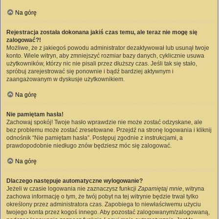
Na górę
Rejestracja została dokonana jakiś czas temu, ale teraz nie mogę się
zalogować?!
Możliwe, że z jakiegoś powodu administrator dezaktywował lub usunął twoje
konto. Wiele witryn, aby zmniejszyć rozmiar bazy danych, cyklicznie usuwa
użytkowników, którzy nic nie pisali przez dłuższy czas. Jeśli tak się stało,
spróbuj zarejestrować się ponownie i bądź bardziej aktywnym i
zaangażowanym w dyskusje użytkownikiem.
Na górę
Nie pamiętam hasła!
Zachowaj spokój! Twoje hasło wprawdzie nie może zostać odzyskane, ale
bez problemu może zostać zresetowane. Przejdź na stronę logowania i kliknij
odnośnik “Nie pamiętam hasła”. Postępuj zgodnie z instrukcjami, a
prawdopodobnie niedługo znów będziesz móc się zalogować.
Na górę
Dlaczego następuje automatyczne wylogowanie?
Jeżeli w czasie logowania nie zaznaczysz funkcji
Zapamiętaj mnie
, witryna
zachowa informację o tym, że twój pobyt na tej witrynie będzie trwał tylko
określony przez administratora czas. Zapobiega to niewłaściwemu użyciu
twojego konta przez kogoś innego. Aby pozostać zalogowanym/zalogowaną,