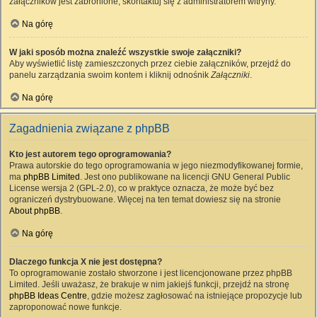
załączników jest zabronione, skontaktuj się z administratorem witryny.
Na górę
W jaki sposób można znaleźć wszystkie swoje załączniki?
Aby wyświetlić listę zamieszczonych przez ciebie załączników, przejdź do
panelu zarządzania swoim kontem i kliknij odnośnik
Załączniki
.
Na górę
Zagadnienia związane z phpBB
Kto jest autorem tego oprogramowania?
Prawa autorskie do tego oprogramowania w jego niezmodyfikowanej formie,
ma
phpBB Limited
. Jest ono publikowane na licencji GNU General Public
License wersja 2 (GPL-2.0), co w praktyce oznacza, że może być bez
ograniczeń dystrybuowane. Więcej na ten temat dowiesz się na stronie
About phpBB
.
Na górę
Dlaczego funkcja X nie jest dostępna?
To oprogramowanie zostało stworzone i jest licencjonowane przez phpBB
Limited. Jeśli uważasz, że brakuje w nim jakiejś funkcji, przejdź na stronę
phpBB Ideas Centre
, gdzie możesz zagłosować na istniejące propozycje lub
zaproponować nowe funkcje.