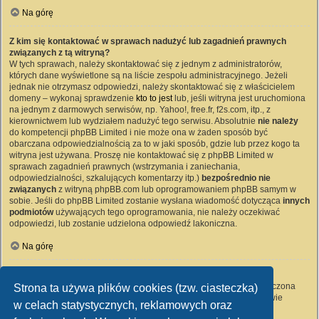
Na górę
Z kim się kontaktować w sprawach nadużyć lub zagadnień prawnych
związanych z tą witryną?
W tych sprawach, należy skontaktować się z jednym z administratorów,
których dane wyświetlone są na liście zespołu administracyjnego. Jeżeli
jednak nie otrzymasz odpowiedzi, należy skontaktować się z właścicielem
domeny – wykonaj sprawdzenie
kto to jest
lub, jeśli witryna jest uruchomiona
na jednym z darmowych serwisów, np. Yahoo!, free.fr, f2s.com, itp., z
kierownictwem lub wydziałem nadużyć tego serwisu. Absolutnie
nie należy
do kompetencji phpBB Limited i nie może ona w żaden sposób być
obarczana odpowiedzialnością za to w jaki sposób, gdzie lub przez kogo ta
witryna jest używana. Proszę nie kontaktować się z phpBB Limited w
sprawach zagadnień prawnych (wstrzymania i zaniechania,
odpowiedzialności, szkalujących komentarzy itp.)
bezpośrednio nie
związanych
z witryną phpBB.com lub oprogramowaniem phpBB samym w
sobie. Jeśli do phpBB Limited zostanie wysłana wiadomość dotycząca
innych
podmiotów
używających tego oprogramowania, nie należy oczekiwać
odpowiedzi, lub zostanie udzielona odpowiedź lakoniczna.
Na górę
Jak nawiązać kontakt z administratorem witryny?
Wszyscy użytkownicy witryny mogą używać – jeśli funkcja ta jest włączona
Strona ta używa plików cookies (tzw. ciasteczka)
przez administratora witryny – formularza „Kontakt z nami”. Członkowie
w celach statystycznych, reklamowych oraz
witryny mogą także używać odnośnika „Zespół administracyjny”.