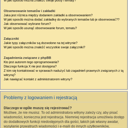
W jaki sposób można znaleźć swoje posty i tematy?
Obserwowanie tematów i zakładki
Jaka jest różnica między dodaniem zakładki a obserwowaniem?
W jaki sposób można dodać zakładkę do wybranych tematów lub je obserwować??
Jak obserwować wybrane forum?
W jaki sposób usunąć obserwowanie forum, tematu?
Załączniki
Jakie typy załączników są dozwolone na tej witrynie?
W jaki sposób można znaleźć wszystkie swoje załączniki?
Zagadnienia związane z phpBB
Kto jest autorem tego oprogramowania?
Dlaczego funkcja X nie jest dostępna?
Z kim się kontaktować w sprawach nadużyć lub zagadnień prawnych związanych z tą
witryną?
Jak nawiązać kontakt z administratorem witryny?
Problemy z logowaniem i rejestracją
Dlaczego w ogóle muszę się rejestrować?
Możliwe, że nie musisz. To od administratora witryny zależy czy, aby pisać
wiadomości, konieczna jest rejestracja. Niemniej rejestracja umożliwia dostęp
do dodatkowych funkcji niedostępnych dla gości, takich jak własny awatar,
wysyłanie prywatnych wiadomości i e-maili do innych użytkowników,