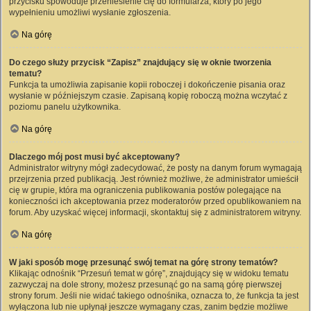
przycisku spowoduje przeniesienie cię do formularza, który po jego
wypełnieniu umożliwi wysłanie zgłoszenia.
Na górę
Do czego służy przycisk “Zapisz” znajdujący się w oknie tworzenia
tematu?
Funkcja ta umożliwia zapisanie kopii roboczej i dokończenie pisania oraz
wysłanie w późniejszym czasie. Zapisaną kopię roboczą można wczytać z
poziomu panelu użytkownika.
Na górę
Dlaczego mój post musi być akceptowany?
Administrator witryny mógł zadecydować, że posty na danym forum wymagają
przejrzenia przed publikacją. Jest również możliwe, że administrator umieścił
cię w grupie, która ma ograniczenia publikowania postów polegające na
konieczności ich akceptowania przez moderatorów przed opublikowaniem na
forum. Aby uzyskać więcej informacji, skontaktuj się z administratorem witryny.
Na górę
W jaki sposób mogę przesunąć swój temat na górę strony tematów?
Klikając odnośnik “Przesuń temat w górę”, znajdujący się w widoku tematu
zazwyczaj na dole strony, możesz przesunąć go na samą górę pierwszej
strony forum. Jeśli nie widać takiego odnośnika, oznacza to, że funkcja ta jest
wyłączona lub nie upłynął jeszcze wymagany czas, zanim będzie możliwe