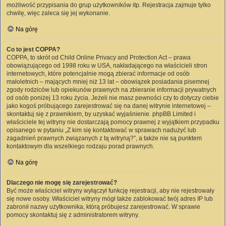
możliwość przypisania do grup użytkowników itp. Rejestracja zajmuje tylko
chwilę, więc zaleca się jej wykonanie.
Na górę
Co to jest COPPA?
COPPA, to skrót od Child Online Privacy and Protection Act – prawa
obowiązującego od 1998 roku w USA, nakładającego na właścicieli stron
internetowych, które potencjalnie mogą zbierać informacje od osób
małoletnich – mających mniej niż 13 lat – obowiązek posiadania pisemnej
zgody rodziców lub opiekunów prawnych na zbieranie informacji prywatnych
od osób poniżej 13 roku życia. Jeżeli nie masz pewności czy to dotyczy ciebie
jako kogoś próbującego zarejestrować się na danej witrynie internetowej –
skontaktuj się z prawnikiem, by uzyskać wyjaśnienie. phpBB Limited i
właściciele tej witryny nie dostarczają pomocy prawnej z wyjątkiem przypadku
opisanego w pytaniu „Z kim się kontaktować w sprawach nadużyć lub
zagadnień prawnych związanych z tą witryną?”, a także nie są punktem
kontaktowym dla wszelkiego rodzaju porad prawnych.
Na górę
Dlaczego nie mogę się zarejestrować?
Być może właściciel witryny wyłączył funkcję rejestracji, aby nie rejestrowały
się nowe osoby. Właściciel witryny mógł także zablokować twój adres IP lub
zabronił nazwy użytkownika, którą próbujesz zarejestrować. W sprawie
pomocy skontaktuj się z administratorem witryny.