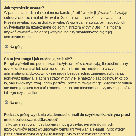
Jak wyświetlić awatar?
W panelu zarządzania kontem na karcie „Profil” w sekcji „Awatar”, używając
jednej z czterech metod: Gravatar, Galeria awatarów, Zdalny awatar lub
Prześlij awatar, można dodać awatar. Wyświetlanie awatarów i sposób ich
wyświetlania są uzależnione od administratora witryny. Jeśli nie można
używać awatarów na danej witrynie, należy skontaktować się z jej
administratorem.
Na górę
Co to jest ranga i jak można ją zmienić?
Rangi wyświetlane pod nazwami użytkowników oznaczają, ile postów dany
użytkownik napisał lub jaki ma status na forum, np. moderatora czy
administratora. Użytkownicy nie mogą bezpośrednio zmieniać stylu rang,
ponieważ ustawia je administrator witryny. Nie należy pisać postów tylko po
to, aby zwiększyć swój licznik postów i przez to swoją rangę. Większość witryn
nie toleruje takich działań i moderator lub administrator obniży licznik postów
takiego użytkownika.
Na górę
Podczas próby wysłania wiadomości e-mail do użytkownika witryna prosi
mnie o zalogowanie. Dlaczego?
Tylko zarejestrowani użytkownicy mogą wysyłać e-maile do innych
użytkowników przez wbudowany formularz wysyłania e-maili i tylko wtedy,
jeżeli administrator włączył tę funkcję. Ma to zabezpieczać przed