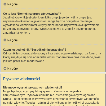
Na górę
Co to jest “Domyślna grupa użytkownika”?
Jeżeli użytkownik jest członkiem kilku grup, jego domyślna grupa jest
używana do określenia, jaki kolor i ranga będzie domyślnie dla niego
wyświetlana. Administrator witryny może nadać użytkownikowi uprawnienia
do zmiany domyślnej grupy. Wówczas można to zrobić z poziomu panelu
zarządzania kontem.
Na górę
Czym jest odnośnik “Zespół administracyjny”?
Odnośnik ten prowadzi do strony z listą osób odpowiedzialnych za forum, na
której znajduje się spis administratorów i moderatorów oraz inne dane, takie
jak fora przez nich moderowane.
Na górę
Prywatne wiadomości
Nie mogę wysyłać prywatnych wiadomości!
Mogą być trzy przyczyny takiej sytuacji. Pierwsza – nie jesteś
zarejestrowanym użytkownikiem lub nie jesteś zalogowany/zalogowana.
Druga – administrator witryny wyłączył przesyłanie prywatnych wiadomości
na całej witrynie. Trzecia – administrator witryny uniemożliwił ci przesyłanie