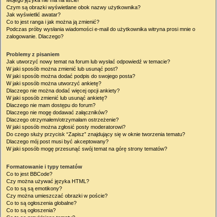
Mojego języka nie ma na liście!
Czym są obrazki wyświetlane obok nazwy użytkownika?
Jak wyświetlić awatar?
Co to jest ranga i jak można ją zmienić?
Podczas próby wysłania wiadomości e-mail do użytkownika witryna prosi mnie o
zalogowanie. Dlaczego?
Problemy z pisaniem
Jak utworzyć nowy temat na forum lub wysłać odpowiedź w temacie?
W jaki sposób można zmienić lub usunąć post?
W jaki sposób można dodać podpis do swojego posta?
W jaki sposób można utworzyć ankietę?
Dlaczego nie można dodać więcej opcji ankiety?
W jaki sposób zmienić lub usunąć ankietę?
Dlaczego nie mam dostępu do forum?
Dlaczego nie mogę dodawać załączników?
Dlaczego otrzymałem/otrzymałam ostrzeżenie?
W jaki sposób można zgłosić posty moderatorowi?
Do czego służy przycisk “Zapisz” znajdujący się w oknie tworzenia tematu?
Dlaczego mój post musi być akceptowany?
W jaki sposób mogę przesunąć swój temat na górę strony tematów?
Formatowanie i typy tematów
Co to jest BBCode?
Czy można używać języka HTML?
Co to są są emotikony?
Czy można umieszczać obrazki w poście?
Co to są ogłoszenia globalne?
Co to są ogłoszenia?