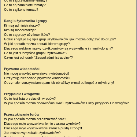
Co to są przyklejone tematy?
Co to są zamknięte tematy?
Co to są ikony tematu?
Rangi użytkownika i grupy
Kim są administratorzy?
Kim są moderatorzy?
Co to są grupy użytkowników?
Gdzie znajduje się spis grup użytkowników i jak można dołączyć do grupy?
W jaki sposób można zostać liderem grupy?
Dlaczego niektóre nazwy użytkowników są wyświetlane innymi kolorami?
Co to jest “Domyślna grupa użytkownika”?
Czym jest odnośnik “Zespół administracyjny”?
Prywatne wiadomości
Nie mogę wysyłać prywatnych wiadomości!
Otrzymuję niechciane prywatne wiadomości!
Otrzymałem/otrzymałam spam lub obraźliwy e-mail od kogoś z tej witryny!
Przyjaciele i wrogowie
Co to jest lista przyjaciół i wrogów?
W jaki sposób można dodawać/usuwać użytkowników z listy przyjaciół lub wrogów?
Przeszukiwanie forów
W jaki sposób można przeszukiwać fora?
Dlaczego moje wyszukiwanie nie zwraca wyników?
Dlaczego moje wyszukiwanie zwraca pustą stronę?!
Jak można wyszukać użytkowników?