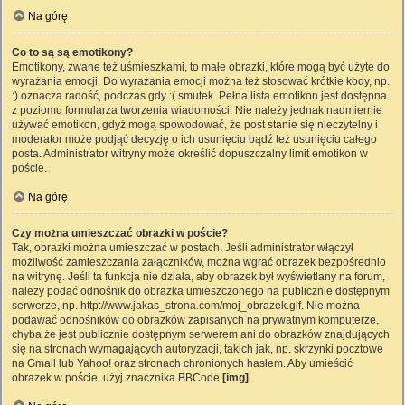
Na górę
Co to są są emotikony?
Emotikony, zwane też uśmieszkami, to małe obrazki, które mogą być użyte do
wyrażania emocji. Do wyrażania emocji można też stosować krótkie kody, np.
:) oznacza radość, podczas gdy :( smutek. Pełna lista emotikon jest dostępna
z poziomu formularza tworzenia wiadomości. Nie należy jednak nadmiernie
używać emotikon, gdyż mogą spowodować, że post stanie się nieczytelny i
moderator może podjąć decyzję o ich usunięciu bądź też usunięciu całego
posta. Administrator witryny może określić dopuszczalny limit emotikon w
poście.
Na górę
Czy można umieszczać obrazki w poście?
Tak, obrazki można umieszczać w postach. Jeśli administrator włączył
możliwość zamieszczania załączników, można wgrać obrazek bezpośrednio
na witrynę. Jeśli ta funkcja nie działa, aby obrazek był wyświetlany na forum,
należy podać odnośnik do obrazka umieszczonego na publicznie dostępnym
serwerze, np. http://www.jakas_strona.com/moj_obrazek.gif. Nie można
podawać odnośników do obrazków zapisanych na prywatnym komputerze,
chyba że jest publicznie dostępnym serwerem ani do obrazków znajdujących
się na stronach wymagających autoryzacji, takich jak, np. skrzynki pocztowe
na Gmail lub Yahoo! oraz stronach chronionych hasłem. Aby umieścić
obrazek w poście, użyj znacznika BBCode
[img]
.