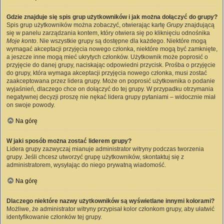
Gdzie znajduje się spis grup użytkowników i jak można dołączyć do grupy?
Spis grup użytkowników można zobaczyć, otwierając kartę
Grupy
znajdującą
się w panelu zarządzania kontem, który otwiera się po kliknięciu odnośnika
Moje konto
. Nie wszystkie grupy są dostępne dla każdego. Niektóre mogą
wymagać akceptacji przyjęcia nowego członka, niektóre mogą być zamknięte,
a jeszcze inne mogą mieć ukrytych członków. Użytkownik może poprosić o
przyjęcie do danej grupy, naciskając odpowiedni przycisk. Prośba o przyjęcie
do grupy, która wymaga akceptacji przyjęcia nowego członka, musi zostać
zaakceptowana przez lidera grupy. Może on poprosić użytkownika o podanie
wyjaśnień, dlaczego chce on dołączyć do tej grupy. W przypadku otrzymania
negatywnej decyzji proszę nie nękać lidera grupy pytaniami – widocznie miał
on swoje powody.
Na górę
W jaki sposób można zostać liderem grupy?
Lidera grupy zazwyczaj mianuje administrator witryny podczas tworzenia
grupy. Jeśli chcesz utworzyć grupę użytkowników, skontaktuj się z
administratorem, wysyłając do niego prywatną wiadomość.
Na górę
Dlaczego niektóre nazwy użytkowników są wyświetlane innymi kolorami?
Możliwe, że administrator witryny przypisał kolor członkom grupy, aby ułatwić
identyfikowanie członków tej grupy.