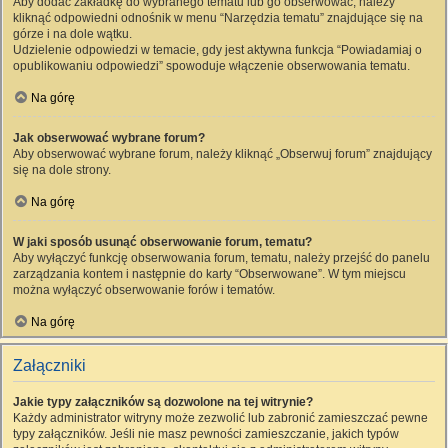
Aby dodać zakładkę do wybranego tematu lub go obserwować, należy
kliknąć odpowiedni odnośnik w menu “Narzędzia tematu” znajdujące się na
górze i na dole wątku.
Udzielenie odpowiedzi w temacie, gdy jest aktywna funkcja “Powiadamiaj o
opublikowaniu odpowiedzi” spowoduje włączenie obserwowania tematu.
Na górę
Jak obserwować wybrane forum?
Aby obserwować wybrane forum, należy kliknąć „Obserwuj forum” znajdujący
się na dole strony.
Na górę
W jaki sposób usunąć obserwowanie forum, tematu?
Aby wyłączyć funkcję obserwowania forum, tematu, należy przejść do panelu
zarządzania kontem i następnie do karty “Obserwowane”. W tym miejscu
można wyłączyć obserwowanie forów i tematów.
Na górę
Załączniki
Jakie typy załączników są dozwolone na tej witrynie?
Każdy administrator witryny może zezwolić lub zabronić zamieszczać pewne
typy załączników. Jeśli nie masz pewności zamieszczanie, jakich typów