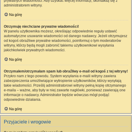
prywatnych wiadomości. Aby uzyskać więcej informacji, skontaktuj się z
administratorem witryny.
Na górę
Otrzymuję niechciane prywatne wiadomości!
W panelu użytkownika możesz, określając odpowiednie reguły ustawić
automatyczne usuwanie wiadomości od danego nadawcy. Jeżeli otrzymujesz
od kogoś obraźliwe prywatne wiadomości, poinformuj o tym moderatorów
witryny, którzy będą mogli zabronić takiemu użytkownikowi wysyłania
jakichkolwiek prywatnych wiadomości.
Na górę
Otrzymałem/otrzymałam spam lub obraźliwy e-mail od kogoś z tej witryny!
Przykro nam z tego powodu. System wysyłania e-maili witryny zawiera
zabezpieczenia umożliwiające wytropienie użytkowników, którzy wysyłają
takie wiadomości. Prześlij administratorowi witryny pełną kopię otrzymanego
e-maila – ważne, aby były w niej zawarte nagłówki, ponieważ zawierają one
informacje o nadawcy. Administrator będzie wówczas mógł podjąć
odpowiednie działania.
Na górę
Przyjaciele i wrogowie