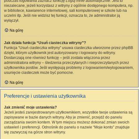
podczas logowania zaznacz funkcję
Loguj mnie automatycznie
. Jest to
niezalecane, jeżeli korzystasz z witryny z ogólnie dostępnego komputera, np.
w bibliotece, kawiarence internetowej, sali komputerowej w szkole lub na
uczelni itp. Jeśli nie widzisz tej funkcji, oznacza to, że administrator ją
wyłączył.
Na górę
Jak działa funkcja “Usuń ciasteczka witryny”?
Funkcja “Usuń ciasteczka witryny” usuwa ciasteczka utworzone przez phpBB
dzięki, którym użytkownik jest autoryzowany i logowany do witryny.
Dostarczają one również funkcję – jeśli została włączona przez
administratora witryny – śledzenia przeczytanych i nieprzeczytanych przez
użytkownika postów. Jeśli występują problemy z logowaniem/wylogowaniem,
usunięcie ciasteczek może być pomocne.
Na górę
Preferencje i ustawienia użytkownika
Jak zmienić moje ustawienia?
Jeżeli jesteś zarejestrowanym użytkownikiem, wszystkie twoje ustawienia są
zapisywane w bazie danych witryny. Aby je zmienić, przejdź do panelu
zarządzania swoim kontem. W tym miejscu możesz dokonać zmian swoich
ustawień i preferencji. Odnośnik do panelu o nazwie “Moje konto” znajduje
się zazwyczaj na górze stron witryny.