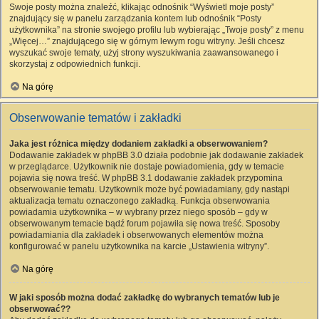
Swoje posty można znaleźć, klikając odnośnik “Wyświetl moje posty”
znajdujący się w panelu zarządzania kontem lub odnośnik “Posty
użytkownika” na stronie swojego profilu lub wybierając „Twoje posty” z menu
„Więcej…” znajdującego się w górnym lewym rogu witryny. Jeśli chcesz
wyszukać swoje tematy, użyj strony wyszukiwania zaawansowanego i
skorzystaj z odpowiednich funkcji.
Na górę
Obserwowanie tematów i zakładki
Jaka jest różnica między dodaniem zakładki a obserwowaniem?
Dodawanie zakładek w phpBB 3.0 działa podobnie jak dodawanie zakładek
w przeglądarce. Użytkownik nie dostaje powiadomienia, gdy w temacie
pojawia się nowa treść. W phpBB 3.1 dodawanie zakładek przypomina
obserwowanie tematu. Użytkownik może być powiadamiany, gdy nastąpi
aktualizacja tematu oznaczonego zakładką. Funkcja obserwowania
powiadamia użytkownika – w wybrany przez niego sposób – gdy w
obserwowanym temacie bądź forum pojawiła się nowa treść. Sposoby
powiadamiania dla zakładek i obserwowanych elementów można
konfigurować w panelu użytkownika na karcie „Ustawienia witryny”.
Na górę
W jaki sposób można dodać zakładkę do wybranych tematów lub je
obserwować??