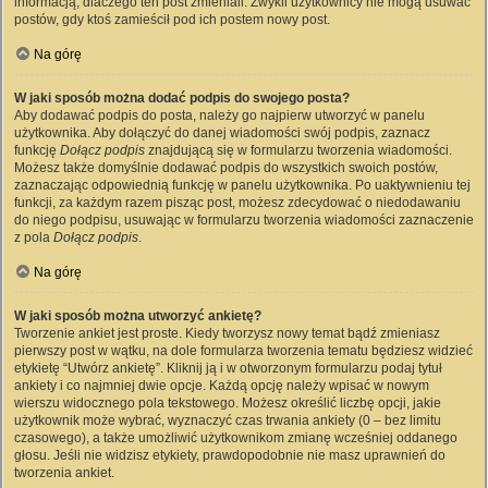
informacją, dlaczego ten post zmieniali. Zwykli użytkownicy nie mogą usuwać
postów, gdy ktoś zamieścił pod ich postem nowy post.
Na górę
W jaki sposób można dodać podpis do swojego posta?
Aby dodawać podpis do posta, należy go najpierw utworzyć w panelu
użytkownika. Aby dołączyć do danej wiadomości swój podpis, zaznacz
funkcję
Dołącz podpis
znajdującą się w formularzu tworzenia wiadomości.
Możesz także domyślnie dodawać podpis do wszystkich swoich postów,
zaznaczając odpowiednią funkcję w panelu użytkownika. Po uaktywnieniu tej
funkcji, za każdym razem pisząc post, możesz zdecydować o niedodawaniu
do niego podpisu, usuwając w formularzu tworzenia wiadomości zaznaczenie
z pola
Dołącz podpis
.
Na górę
W jaki sposób można utworzyć ankietę?
Tworzenie ankiet jest proste. Kiedy tworzysz nowy temat bądź zmieniasz
pierwszy post w wątku, na dole formularza tworzenia tematu będziesz widzieć
etykietę “Utwórz ankietę”. Kliknij ją i w otworzonym formularzu podaj tytuł
ankiety i co najmniej dwie opcje. Każdą opcję należy wpisać w nowym
wierszu widocznego pola tekstowego. Możesz określić liczbę opcji, jakie
użytkownik może wybrać, wyznaczyć czas trwania ankiety (0 – bez limitu
czasowego), a także umożliwić użytkownikom zmianę wcześniej oddanego
głosu. Jeśli nie widzisz etykiety, prawdopodobnie nie masz uprawnień do
tworzenia ankiet.