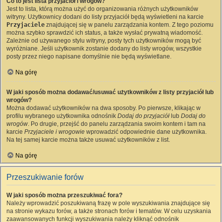
Co to jest lista przyjaciół i wrogów?
Jest to lista, którą można użyć do organizowania różnych użytkowników
witryny. Użytkownicy dodani do listy przyjaciół będą wyświetleni na karcie
Przyjaciele
znajdującej się w panelu zarządzania kontem. Z tego poziomu
można szybko sprawdzić ich status, a także wysłać prywatną wiadomość.
Zależnie od używanego stylu witryny, posty tych użytkowników mogą być
wyróżniane. Jeśli użytkownik zostanie dodany do listy wrogów, wszystkie
posty przez niego napisane domyślnie nie będą wyświetlane.
Na górę
W jaki sposób można dodawać/usuwać użytkowników z listy przyjaciół lub
wrogów?
Można dodawać użytkowników na dwa sposoby. Po pierwsze, klikając w
profilu wybranego użytkownika odnośnik
Dodaj do przyjaciół
lub
Dodaj do
wrogów
. Po drugie, przejść do panelu zarządzania swoim kontem i tam na
karcie
Przyjaciele i wrogowie
wprowadzić odpowiednie dane użytkownika.
Na tej samej karcie można także usuwać użytkowników z list.
Na górę
Przeszukiwanie forów
W jaki sposób można przeszukiwać fora?
Należy wprowadzić poszukiwaną frazę w pole wyszukiwania znajdujące się
na stronie wykazu forów, a także stronach forów i tematów. W celu uzyskania
zaawansowanych funkcji wyszukiwania należy kliknąć odnośnik