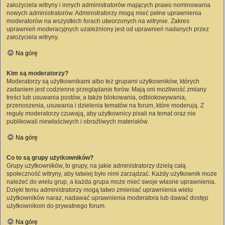
założyciela witryny i innych administratorów mających prawo nominowania
nowych administratorów. Administratorzy mogą mieć pełne uprawnienia
moderatorów na wszystkich forach utworzonych na witrynie. Zakres
uprawnień moderacyjnych uzależniony jest od uprawnień nadanych przez
założyciela witryny.
Na górę
Kim są moderatorzy?
Moderatorzy są użytkownikami albo też grupami użytkowników, których
zadaniem jest codzienne przeglądanie forów. Mają oni możliwość zmiany
treści lub usuwania postów, a także blokowania, odblokowywania,
przenoszenia, usuwania i dzielenia tematów na forum, które moderują. Z
reguły moderatorzy czuwają, aby użytkownicy pisali na temat oraz nie
publikowali niewłaściwych i obraźliwych materiałów.
Na górę
Co to są grupy użytkowników?
Grupy użytkowników, to grupy, na jakie administratorzy dzielą całą
społeczność witryny, aby łatwiej było nimi zarządzać. Każdy użytkownik może
należeć do wielu grup, a każda grupa może mieć swoje własne uprawnienia.
Dzięki temu administratorzy mogą łatwo zmieniać uprawnienia wielu
użytkowników naraz, nadawać uprawnienia moderatora lub dawać dostęp
użytkownikom do prywatnego forum.
Na górę