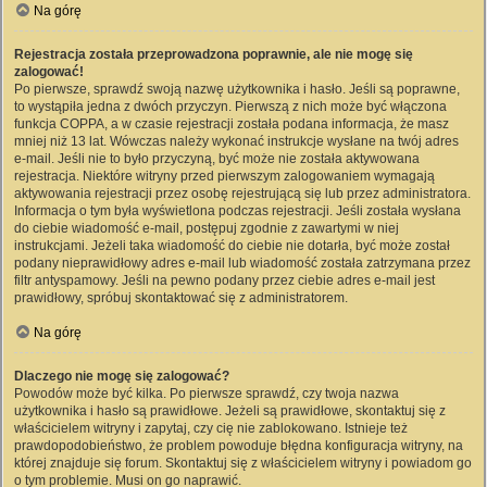
Na górę
Rejestracja została przeprowadzona poprawnie, ale nie mogę się
zalogować!
Po pierwsze, sprawdź swoją nazwę użytkownika i hasło. Jeśli są poprawne,
to wystąpiła jedna z dwóch przyczyn. Pierwszą z nich może być włączona
funkcja COPPA, a w czasie rejestracji została podana informacja, że masz
mniej niż 13 lat. Wówczas należy wykonać instrukcje wysłane na twój adres
e-mail. Jeśli nie to było przyczyną, być może nie została aktywowana
rejestracja. Niektóre witryny przed pierwszym zalogowaniem wymagają
aktywowania rejestracji przez osobę rejestrującą się lub przez administratora.
Informacja o tym była wyświetlona podczas rejestracji. Jeśli została wysłana
do ciebie wiadomość e-mail, postępuj zgodnie z zawartymi w niej
instrukcjami. Jeżeli taka wiadomość do ciebie nie dotarła, być może został
podany nieprawidłowy adres e-mail lub wiadomość została zatrzymana przez
filtr antyspamowy. Jeśli na pewno podany przez ciebie adres e-mail jest
prawidłowy, spróbuj skontaktować się z administratorem.
Na górę
Dlaczego nie mogę się zalogować?
Powodów może być kilka. Po pierwsze sprawdź, czy twoja nazwa
użytkownika i hasło są prawidłowe. Jeżeli są prawidłowe, skontaktuj się z
właścicielem witryny i zapytaj, czy cię nie zablokowano. Istnieje też
prawdopodobieństwo, że problem powoduje błędna konfiguracja witryny, na
której znajduje się forum. Skontaktuj się z właścicielem witryny i powiadom go
o tym problemie. Musi on go naprawić.