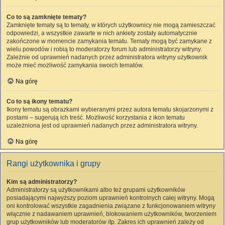
Co to są zamknięte tematy?
Zamknięte tematy są to tematy, w których użytkownicy nie mogą zamieszczać
odpowiedzi, a wszystkie zawarte w nich ankiety zostały automatycznie
zakończone w momencie zamykania tematu. Tematy mogą być zamykane z
wielu powodów i robią to moderatorzy forum lub administratorzy witryny.
Zależnie od uprawnień nadanych przez administratora witryny użytkownik
może mieć możliwość zamykania swoich tematów.
Na górę
Co to są ikony tematu?
Ikony tematu są obrazkami wybieranymi przez autora tematu skojarzonymi z
postami – sugerują ich treść. Możliwość korzystania z ikon tematu
uzależniona jest od uprawnień nadanych przez administratora witryny.
Na górę
Rangi użytkownika i grupy
Kim są administratorzy?
Administratorzy są użytkownikami albo też grupami użytkowników
posiadającymi najwyższy poziom uprawnień kontrolnych całej witryny. Mogą
oni kontrolować wszystkie zagadnienia związane z funkcjonowaniem witryny
włącznie z nadawaniem uprawnień, blokowaniem użytkowników, tworzeniem
grup użytkowników lub moderatorów itp. Zakres ich uprawnień zależy od