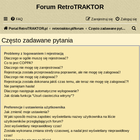
Forum RetroTRAKTOR
FAQ
Zarejestruj się
Zaloguj się
S
Portal RetroTRAKTOR.pl
retrotraktor.pl/forum
Często zadawane pytania
z
Często zadawane pytania
u
k
Problemy z logowaniem i rejestracją
Dlaczego w ogóle muszę się rejestrować?
a
Co to jest COPPA?
j
Dlaczego nie mogę się zarejestrować?
Rejestracja została przeprowadzona poprawnie, ale nie mogę się zalogować!
Dlaczego nie mogę się zalogować?
Rejestracja została dokonana jakiś czas temu, ale teraz nie mogę się zalogować?!
Nie pamiętam hasła!
Dlaczego następuje automatyczne wylogowanie?
Jak działa funkcja “Usuń ciasteczka witryny”?
Preferencje i ustawienia użytkownika
Jak zmienić moje ustawienia?
W jaki sposób można zapobiec wyświetlaniu nazwy użytkownika na liście
użytkowników przeglądających forum?
Jest wyświetlany nieprawidłowy czas!
Została wykonana zmiana strefy czasowej, a nadal jest wyświetlany nieprawidłowy
czas!