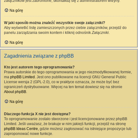
załączników jest zabronione, skontaktuj się z administratorem witryny.
Na górę
W jaki sposób można znaleźć wszystkie swoje załączniki?
Aby wyświetlić listę zamieszczonych przez ciebie załączników, przejdź do
panelu zarządzania swoim kontem i kliknij odnośnik
Załączniki
.
Na górę
Zagadnienia związane z phpBB
Kto jest autorem tego oprogramowania?
Prawa autorskie do tego oprogramowania w jego niezmodyfikowanej formie,
ma
phpBB Limited
. Jest ono publikowane na licencji GNU General Public
License wersja 2 (GPL-2.0), co w praktyce oznacza, że może być bez
ograniczeń dystrybuowane. Więcej na ten temat dowiesz się na stronie
About phpBB
.
Na górę
Dlaczego funkcja X nie jest dostępna?
To oprogramowanie zostało stworzone i jest licencjonowane przez phpBB
Limited. Jeśli uważasz, że brakuje w nim jakiejś funkcji, przejdź na stronę
phpBB Ideas Centre
, gdzie możesz zagłosować na istniejące propozycje lub
zaproponować nowe funkcje.