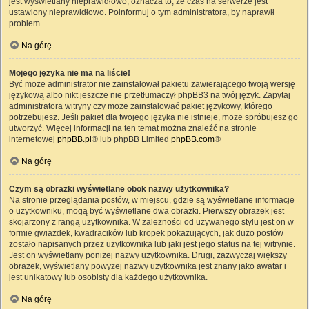
jest wyświetlany nieprawidłowo, oznacza to, że czas na serwerze jest
ustawiony nieprawidłowo. Poinformuj o tym administratora, by naprawił
problem.
Na górę
Mojego języka nie ma na liście!
Być może administrator nie zainstalował pakietu zawierającego twoją wersję
językową albo nikt jeszcze nie przetłumaczył phpBB3 na twój język. Zapytaj
administratora witryny czy może zainstalować pakiet językowy, którego
potrzebujesz. Jeśli pakiet dla twojego języka nie istnieje, może spróbujesz go
utworzyć. Więcej informacji na ten temat można znaleźć na stronie
internetowej
phpBB.pl
® lub phpBB Limited
phpBB.com
®
Na górę
Czym są obrazki wyświetlane obok nazwy użytkownika?
Na stronie przeglądania postów, w miejscu, gdzie są wyświetlane informacje
o użytkowniku, mogą być wyświetlane dwa obrazki. Pierwszy obrazek jest
skojarzony z rangą użytkownika. W zależności od używanego stylu jest on w
formie gwiazdek, kwadracików lub kropek pokazujących, jak dużo postów
zostało napisanych przez użytkownika lub jaki jest jego status na tej witrynie.
Jest on wyświetlany poniżej nazwy użytkownika. Drugi, zazwyczaj większy
obrazek, wyświetlany powyżej nazwy użytkownika jest znany jako awatar i
jest unikatowy lub osobisty dla każdego użytkownika.
Na górę