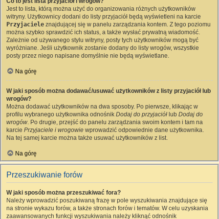
Co to jest lista przyjaciół i wrogów?
Jest to lista, którą można użyć do organizowania różnych użytkowników
witryny. Użytkownicy dodani do listy przyjaciół będą wyświetleni na karcie
Przyjaciele
znajdującej się w panelu zarządzania kontem. Z tego poziomu
można szybko sprawdzić ich status, a także wysłać prywatną wiadomość.
Zależnie od używanego stylu witryny, posty tych użytkowników mogą być
wyróżniane. Jeśli użytkownik zostanie dodany do listy wrogów, wszystkie
posty przez niego napisane domyślnie nie będą wyświetlane.
Na górę
W jaki sposób można dodawać/usuwać użytkowników z listy przyjaciół lub
wrogów?
Można dodawać użytkowników na dwa sposoby. Po pierwsze, klikając w
profilu wybranego użytkownika odnośnik
Dodaj do przyjaciół
lub
Dodaj do
wrogów
. Po drugie, przejść do panelu zarządzania swoim kontem i tam na
karcie
Przyjaciele i wrogowie
wprowadzić odpowiednie dane użytkownika.
Na tej samej karcie można także usuwać użytkowników z list.
Na górę
Przeszukiwanie forów
W jaki sposób można przeszukiwać fora?
Należy wprowadzić poszukiwaną frazę w pole wyszukiwania znajdujące się
na stronie wykazu forów, a także stronach forów i tematów. W celu uzyskania
zaawansowanych funkcji wyszukiwania należy kliknąć odnośnik