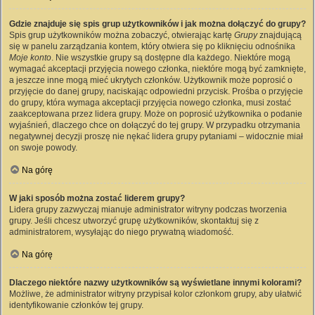
Gdzie znajduje się spis grup użytkowników i jak można dołączyć do grupy?
Spis grup użytkowników można zobaczyć, otwierając kartę
Grupy
znajdującą
się w panelu zarządzania kontem, który otwiera się po kliknięciu odnośnika
Moje konto
. Nie wszystkie grupy są dostępne dla każdego. Niektóre mogą
wymagać akceptacji przyjęcia nowego członka, niektóre mogą być zamknięte,
a jeszcze inne mogą mieć ukrytych członków. Użytkownik może poprosić o
przyjęcie do danej grupy, naciskając odpowiedni przycisk. Prośba o przyjęcie
do grupy, która wymaga akceptacji przyjęcia nowego członka, musi zostać
zaakceptowana przez lidera grupy. Może on poprosić użytkownika o podanie
wyjaśnień, dlaczego chce on dołączyć do tej grupy. W przypadku otrzymania
negatywnej decyzji proszę nie nękać lidera grupy pytaniami – widocznie miał
on swoje powody.
Na górę
W jaki sposób można zostać liderem grupy?
Lidera grupy zazwyczaj mianuje administrator witryny podczas tworzenia
grupy. Jeśli chcesz utworzyć grupę użytkowników, skontaktuj się z
administratorem, wysyłając do niego prywatną wiadomość.
Na górę
Dlaczego niektóre nazwy użytkowników są wyświetlane innymi kolorami?
Możliwe, że administrator witryny przypisał kolor członkom grupy, aby ułatwić
identyfikowanie członków tej grupy.