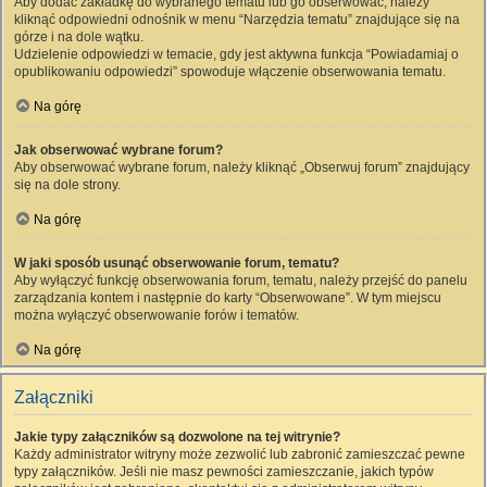
Aby dodać zakładkę do wybranego tematu lub go obserwować, należy
kliknąć odpowiedni odnośnik w menu “Narzędzia tematu” znajdujące się na
górze i na dole wątku.
Udzielenie odpowiedzi w temacie, gdy jest aktywna funkcja “Powiadamiaj o
opublikowaniu odpowiedzi” spowoduje włączenie obserwowania tematu.
Na górę
Jak obserwować wybrane forum?
Aby obserwować wybrane forum, należy kliknąć „Obserwuj forum” znajdujący
się na dole strony.
Na górę
W jaki sposób usunąć obserwowanie forum, tematu?
Aby wyłączyć funkcję obserwowania forum, tematu, należy przejść do panelu
zarządzania kontem i następnie do karty “Obserwowane”. W tym miejscu
można wyłączyć obserwowanie forów i tematów.
Na górę
Załączniki
Jakie typy załączników są dozwolone na tej witrynie?
Każdy administrator witryny może zezwolić lub zabronić zamieszczać pewne
typy załączników. Jeśli nie masz pewności zamieszczanie, jakich typów