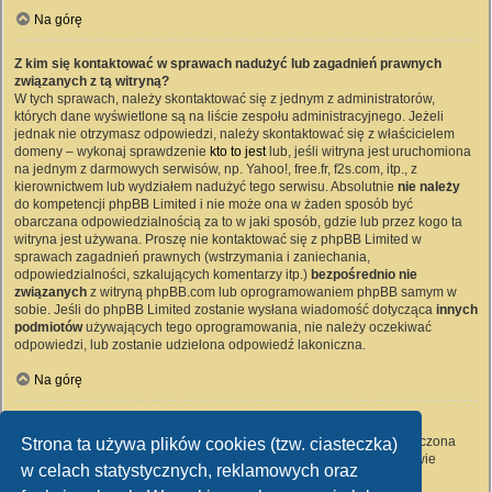
Na górę
Z kim się kontaktować w sprawach nadużyć lub zagadnień prawnych
związanych z tą witryną?
W tych sprawach, należy skontaktować się z jednym z administratorów,
których dane wyświetlone są na liście zespołu administracyjnego. Jeżeli
jednak nie otrzymasz odpowiedzi, należy skontaktować się z właścicielem
domeny – wykonaj sprawdzenie
kto to jest
lub, jeśli witryna jest uruchomiona
na jednym z darmowych serwisów, np. Yahoo!, free.fr, f2s.com, itp., z
kierownictwem lub wydziałem nadużyć tego serwisu. Absolutnie
nie należy
do kompetencji phpBB Limited i nie może ona w żaden sposób być
obarczana odpowiedzialnością za to w jaki sposób, gdzie lub przez kogo ta
witryna jest używana. Proszę nie kontaktować się z phpBB Limited w
sprawach zagadnień prawnych (wstrzymania i zaniechania,
odpowiedzialności, szkalujących komentarzy itp.)
bezpośrednio nie
związanych
z witryną phpBB.com lub oprogramowaniem phpBB samym w
sobie. Jeśli do phpBB Limited zostanie wysłana wiadomość dotycząca
innych
podmiotów
używających tego oprogramowania, nie należy oczekiwać
odpowiedzi, lub zostanie udzielona odpowiedź lakoniczna.
Na górę
Jak nawiązać kontakt z administratorem witryny?
Wszyscy użytkownicy witryny mogą używać – jeśli funkcja ta jest włączona
Strona ta używa plików cookies (tzw. ciasteczka)
przez administratora witryny – formularza „Kontakt z nami”. Członkowie
w celach statystycznych, reklamowych oraz
witryny mogą także używać odnośnika „Zespół administracyjny”.