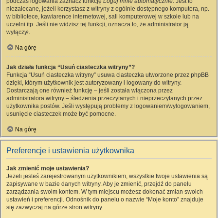
podczas logowania zaznacz funkcję
Loguj mnie automatycznie
. Jest to
niezalecane, jeżeli korzystasz z witryny z ogólnie dostępnego komputera, np.
w bibliotece, kawiarence internetowej, sali komputerowej w szkole lub na
uczelni itp. Jeśli nie widzisz tej funkcji, oznacza to, że administrator ją
wyłączył.
Na górę
Jak działa funkcja “Usuń ciasteczka witryny”?
Funkcja “Usuń ciasteczka witryny” usuwa ciasteczka utworzone przez phpBB
dzięki, którym użytkownik jest autoryzowany i logowany do witryny.
Dostarczają one również funkcję – jeśli została włączona przez
administratora witryny – śledzenia przeczytanych i nieprzeczytanych przez
użytkownika postów. Jeśli występują problemy z logowaniem/wylogowaniem,
usunięcie ciasteczek może być pomocne.
Na górę
Preferencje i ustawienia użytkownika
Jak zmienić moje ustawienia?
Jeżeli jesteś zarejestrowanym użytkownikiem, wszystkie twoje ustawienia są
zapisywane w bazie danych witryny. Aby je zmienić, przejdź do panelu
zarządzania swoim kontem. W tym miejscu możesz dokonać zmian swoich
ustawień i preferencji. Odnośnik do panelu o nazwie “Moje konto” znajduje
się zazwyczaj na górze stron witryny.