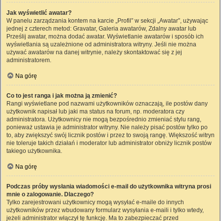
Jak wyświetlić awatar?
W panelu zarządzania kontem na karcie „Profil” w sekcji „Awatar”, używając
jednej z czterech metod: Gravatar, Galeria awatarów, Zdalny awatar lub
Prześlij awatar, można dodać awatar. Wyświetlanie awatarów i sposób ich
wyświetlania są uzależnione od administratora witryny. Jeśli nie można
używać awatarów na danej witrynie, należy skontaktować się z jej
administratorem.
Na górę
Co to jest ranga i jak można ją zmienić?
Rangi wyświetlane pod nazwami użytkowników oznaczają, ile postów dany
użytkownik napisał lub jaki ma status na forum, np. moderatora czy
administratora. Użytkownicy nie mogą bezpośrednio zmieniać stylu rang,
ponieważ ustawia je administrator witryny. Nie należy pisać postów tylko po
to, aby zwiększyć swój licznik postów i przez to swoją rangę. Większość witryn
nie toleruje takich działań i moderator lub administrator obniży licznik postów
takiego użytkownika.
Na górę
Podczas próby wysłania wiadomości e-mail do użytkownika witryna prosi
mnie o zalogowanie. Dlaczego?
Tylko zarejestrowani użytkownicy mogą wysyłać e-maile do innych
użytkowników przez wbudowany formularz wysyłania e-maili i tylko wtedy,
jeżeli administrator włączył tę funkcję. Ma to zabezpieczać przed