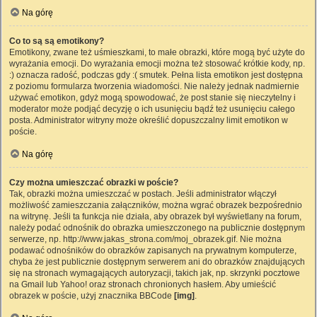
Na górę
Co to są są emotikony?
Emotikony, zwane też uśmieszkami, to małe obrazki, które mogą być użyte do
wyrażania emocji. Do wyrażania emocji można też stosować krótkie kody, np.
:) oznacza radość, podczas gdy :( smutek. Pełna lista emotikon jest dostępna
z poziomu formularza tworzenia wiadomości. Nie należy jednak nadmiernie
używać emotikon, gdyż mogą spowodować, że post stanie się nieczytelny i
moderator może podjąć decyzję o ich usunięciu bądź też usunięciu całego
posta. Administrator witryny może określić dopuszczalny limit emotikon w
poście.
Na górę
Czy można umieszczać obrazki w poście?
Tak, obrazki można umieszczać w postach. Jeśli administrator włączył
możliwość zamieszczania załączników, można wgrać obrazek bezpośrednio
na witrynę. Jeśli ta funkcja nie działa, aby obrazek był wyświetlany na forum,
należy podać odnośnik do obrazka umieszczonego na publicznie dostępnym
serwerze, np. http://www.jakas_strona.com/moj_obrazek.gif. Nie można
podawać odnośników do obrazków zapisanych na prywatnym komputerze,
chyba że jest publicznie dostępnym serwerem ani do obrazków znajdujących
się na stronach wymagających autoryzacji, takich jak, np. skrzynki pocztowe
na Gmail lub Yahoo! oraz stronach chronionych hasłem. Aby umieścić
obrazek w poście, użyj znacznika BBCode
[img]
.