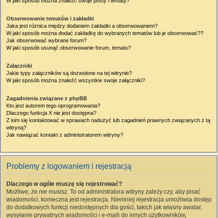
W jaki sposób można znaleźć swoje posty i tematy?
Obserwowanie tematów i zakładki
Jaka jest różnica między dodaniem zakładki a obserwowaniem?
W jaki sposób można dodać zakładkę do wybranych tematów lub je obserwować??
Jak obserwować wybrane forum?
W jaki sposób usunąć obserwowanie forum, tematu?
Załączniki
Jakie typy załączników są dozwolone na tej witrynie?
W jaki sposób można znaleźć wszystkie swoje załączniki?
Zagadnienia związane z phpBB
Kto jest autorem tego oprogramowania?
Dlaczego funkcja X nie jest dostępna?
Z kim się kontaktować w sprawach nadużyć lub zagadnień prawnych związanych z tą
witryną?
Jak nawiązać kontakt z administratorem witryny?
Problemy z logowaniem i rejestracją
Dlaczego w ogóle muszę się rejestrować?
Możliwe, że nie musisz. To od administratora witryny zależy czy, aby pisać
wiadomości, konieczna jest rejestracja. Niemniej rejestracja umożliwia dostęp
do dodatkowych funkcji niedostępnych dla gości, takich jak własny awatar,
wysyłanie prywatnych wiadomości i e-maili do innych użytkowników,