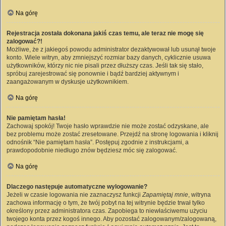
Na górę
Rejestracja została dokonana jakiś czas temu, ale teraz nie mogę się
zalogować?!
Możliwe, że z jakiegoś powodu administrator dezaktywował lub usunął twoje
konto. Wiele witryn, aby zmniejszyć rozmiar bazy danych, cyklicznie usuwa
użytkowników, którzy nic nie pisali przez dłuższy czas. Jeśli tak się stało,
spróbuj zarejestrować się ponownie i bądź bardziej aktywnym i
zaangażowanym w dyskusje użytkownikiem.
Na górę
Nie pamiętam hasła!
Zachowaj spokój! Twoje hasło wprawdzie nie może zostać odzyskane, ale
bez problemu może zostać zresetowane. Przejdź na stronę logowania i kliknij
odnośnik “Nie pamiętam hasła”. Postępuj zgodnie z instrukcjami, a
prawdopodobnie niedługo znów będziesz móc się zalogować.
Na górę
Dlaczego następuje automatyczne wylogowanie?
Jeżeli w czasie logowania nie zaznaczysz funkcji
Zapamiętaj mnie
, witryna
zachowa informację o tym, że twój pobyt na tej witrynie będzie trwał tylko
określony przez administratora czas. Zapobiega to niewłaściwemu użyciu
twojego konta przez kogoś innego. Aby pozostać zalogowanym/zalogowaną,