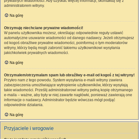
prywatnych wiadomości. Aby uzyskać więcej informacji, skontaktuj się z
administratorem witryny.
Na górę
Otrzymuję niechciane prywatne wiadomości!
W panelu użytkownika możesz, określając odpowiednie reguły ustawić
automatyczne usuwanie wiadomości od danego nadawcy. Jeżeli otrzymujesz
od kogoś obraźliwe prywatne wiadomości, poinformuj o tym moderatorów
witryny, którzy będą mogli zabronić takiemu użytkownikowi wysyłania
jakichkolwiek prywatnych wiadomości.
Na górę
Otrzymałem/otrzymałam spam lub obraźliwy e-mail od kogoś z tej witryny!
Przykro nam z tego powodu. System wysyłania e-maili witryny zawiera
zabezpieczenia umożliwiające wytropienie użytkowników, którzy wysyłają
takie wiadomości. Prześlij administratorowi witryny pełną kopię otrzymanego
e-maila – ważne, aby były w niej zawarte nagłówki, ponieważ zawierają one
informacje o nadawcy. Administrator będzie wówczas mógł podjąć
odpowiednie działania.
Na górę
Przyjaciele i wrogowie