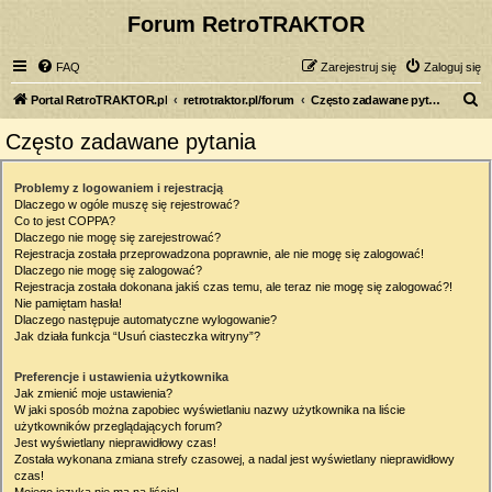
Forum RetroTRAKTOR
FAQ
Zarejestruj się
Zaloguj się
S
Portal RetroTRAKTOR.pl
retrotraktor.pl/forum
Często zadawane pytania
z
Często zadawane pytania
u
k
Problemy z logowaniem i rejestracją
Dlaczego w ogóle muszę się rejestrować?
a
Co to jest COPPA?
j
Dlaczego nie mogę się zarejestrować?
Rejestracja została przeprowadzona poprawnie, ale nie mogę się zalogować!
Dlaczego nie mogę się zalogować?
Rejestracja została dokonana jakiś czas temu, ale teraz nie mogę się zalogować?!
Nie pamiętam hasła!
Dlaczego następuje automatyczne wylogowanie?
Jak działa funkcja “Usuń ciasteczka witryny”?
Preferencje i ustawienia użytkownika
Jak zmienić moje ustawienia?
W jaki sposób można zapobiec wyświetlaniu nazwy użytkownika na liście
użytkowników przeglądających forum?
Jest wyświetlany nieprawidłowy czas!
Została wykonana zmiana strefy czasowej, a nadal jest wyświetlany nieprawidłowy
czas!