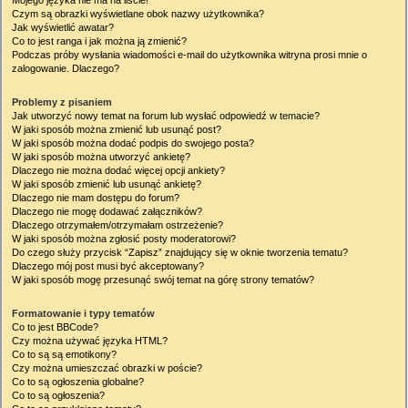
Mojego języka nie ma na liście!
Czym są obrazki wyświetlane obok nazwy użytkownika?
Jak wyświetlić awatar?
Co to jest ranga i jak można ją zmienić?
Podczas próby wysłania wiadomości e-mail do użytkownika witryna prosi mnie o
zalogowanie. Dlaczego?
Problemy z pisaniem
Jak utworzyć nowy temat na forum lub wysłać odpowiedź w temacie?
W jaki sposób można zmienić lub usunąć post?
W jaki sposób można dodać podpis do swojego posta?
W jaki sposób można utworzyć ankietę?
Dlaczego nie można dodać więcej opcji ankiety?
W jaki sposób zmienić lub usunąć ankietę?
Dlaczego nie mam dostępu do forum?
Dlaczego nie mogę dodawać załączników?
Dlaczego otrzymałem/otrzymałam ostrzeżenie?
W jaki sposób można zgłosić posty moderatorowi?
Do czego służy przycisk “Zapisz” znajdujący się w oknie tworzenia tematu?
Dlaczego mój post musi być akceptowany?
W jaki sposób mogę przesunąć swój temat na górę strony tematów?
Formatowanie i typy tematów
Co to jest BBCode?
Czy można używać języka HTML?
Co to są są emotikony?
Czy można umieszczać obrazki w poście?
Co to są ogłoszenia globalne?
Co to są ogłoszenia?