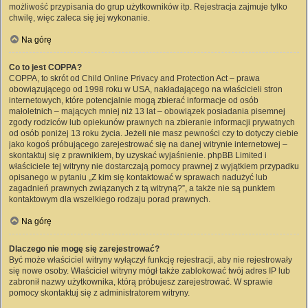
możliwość przypisania do grup użytkowników itp. Rejestracja zajmuje tylko
chwilę, więc zaleca się jej wykonanie.
Na górę
Co to jest COPPA?
COPPA, to skrót od Child Online Privacy and Protection Act – prawa
obowiązującego od 1998 roku w USA, nakładającego na właścicieli stron
internetowych, które potencjalnie mogą zbierać informacje od osób
małoletnich – mających mniej niż 13 lat – obowiązek posiadania pisemnej
zgody rodziców lub opiekunów prawnych na zbieranie informacji prywatnych
od osób poniżej 13 roku życia. Jeżeli nie masz pewności czy to dotyczy ciebie
jako kogoś próbującego zarejestrować się na danej witrynie internetowej –
skontaktuj się z prawnikiem, by uzyskać wyjaśnienie. phpBB Limited i
właściciele tej witryny nie dostarczają pomocy prawnej z wyjątkiem przypadku
opisanego w pytaniu „Z kim się kontaktować w sprawach nadużyć lub
zagadnień prawnych związanych z tą witryną?”, a także nie są punktem
kontaktowym dla wszelkiego rodzaju porad prawnych.
Na górę
Dlaczego nie mogę się zarejestrować?
Być może właściciel witryny wyłączył funkcję rejestracji, aby nie rejestrowały
się nowe osoby. Właściciel witryny mógł także zablokować twój adres IP lub
zabronił nazwy użytkownika, którą próbujesz zarejestrować. W sprawie
pomocy skontaktuj się z administratorem witryny.