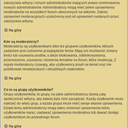
założyciela witryny i innych administratorów mających prawo nominowania
nowych administratorów. Administratorzy mogą mieć pełne uprawnienia
moderatorów na wszystkich forach utworzonych na witrynie. Zakres
uprawnień moderacyjnych uzależniony jest od uprawnień nadanych przez
założyciela witryny.
Na górę
Kim są moderatorzy?
Moderatorzy są użytkownikami albo też grupami użytkowników, których
zadaniem jest codzienne przeglądanie forów. Mają oni możliwość zmiany
treści lub usuwania postów, a także blokowania, odblokowywania,
przenoszenia, usuwania i dzielenia tematów na forum, które moderują. Z
reguły moderatorzy czuwają, aby użytkownicy pisali na temat oraz nie
publikowali niewłaściwych i obraźliwych materiałów.
Na górę
Co to są grupy użytkowników?
Grupy użytkowników, to grupy, na jakie administratorzy dzielą całą
społeczność witryny, aby łatwiej było nimi zarządzać. Każdy użytkownik może
należeć do wielu grup, a każda grupa może mieć swoje własne uprawnienia.
Dzięki temu administratorzy mogą łatwo zmieniać uprawnienia wielu
użytkowników naraz, nadawać uprawnienia moderatora lub dawać dostęp
użytkownikom do prywatnego forum.
Na górę