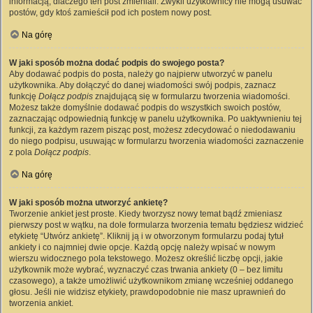
informacją, dlaczego ten post zmieniali. Zwykli użytkownicy nie mogą usuwać
postów, gdy ktoś zamieścił pod ich postem nowy post.
Na górę
W jaki sposób można dodać podpis do swojego posta?
Aby dodawać podpis do posta, należy go najpierw utworzyć w panelu
użytkownika. Aby dołączyć do danej wiadomości swój podpis, zaznacz
funkcję
Dołącz podpis
znajdującą się w formularzu tworzenia wiadomości.
Możesz także domyślnie dodawać podpis do wszystkich swoich postów,
zaznaczając odpowiednią funkcję w panelu użytkownika. Po uaktywnieniu tej
funkcji, za każdym razem pisząc post, możesz zdecydować o niedodawaniu
do niego podpisu, usuwając w formularzu tworzenia wiadomości zaznaczenie
z pola
Dołącz podpis
.
Na górę
W jaki sposób można utworzyć ankietę?
Tworzenie ankiet jest proste. Kiedy tworzysz nowy temat bądź zmieniasz
pierwszy post w wątku, na dole formularza tworzenia tematu będziesz widzieć
etykietę “Utwórz ankietę”. Kliknij ją i w otworzonym formularzu podaj tytuł
ankiety i co najmniej dwie opcje. Każdą opcję należy wpisać w nowym
wierszu widocznego pola tekstowego. Możesz określić liczbę opcji, jakie
użytkownik może wybrać, wyznaczyć czas trwania ankiety (0 – bez limitu
czasowego), a także umożliwić użytkownikom zmianę wcześniej oddanego
głosu. Jeśli nie widzisz etykiety, prawdopodobnie nie masz uprawnień do
tworzenia ankiet.