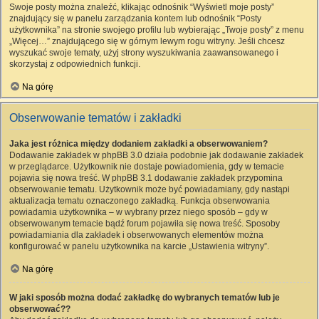
Swoje posty można znaleźć, klikając odnośnik “Wyświetl moje posty”
znajdujący się w panelu zarządzania kontem lub odnośnik “Posty
użytkownika” na stronie swojego profilu lub wybierając „Twoje posty” z menu
„Więcej…” znajdującego się w górnym lewym rogu witryny. Jeśli chcesz
wyszukać swoje tematy, użyj strony wyszukiwania zaawansowanego i
skorzystaj z odpowiednich funkcji.
Na górę
Obserwowanie tematów i zakładki
Jaka jest różnica między dodaniem zakładki a obserwowaniem?
Dodawanie zakładek w phpBB 3.0 działa podobnie jak dodawanie zakładek
w przeglądarce. Użytkownik nie dostaje powiadomienia, gdy w temacie
pojawia się nowa treść. W phpBB 3.1 dodawanie zakładek przypomina
obserwowanie tematu. Użytkownik może być powiadamiany, gdy nastąpi
aktualizacja tematu oznaczonego zakładką. Funkcja obserwowania
powiadamia użytkownika – w wybrany przez niego sposób – gdy w
obserwowanym temacie bądź forum pojawiła się nowa treść. Sposoby
powiadamiania dla zakładek i obserwowanych elementów można
konfigurować w panelu użytkownika na karcie „Ustawienia witryny”.
Na górę
W jaki sposób można dodać zakładkę do wybranych tematów lub je
obserwować??