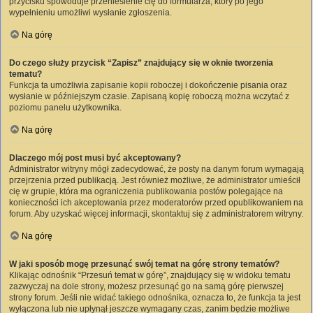
przycisku spowoduje przeniesienie cię do formularza, który po jego
wypełnieniu umożliwi wysłanie zgłoszenia.
Na górę
Do czego służy przycisk “Zapisz” znajdujący się w oknie tworzenia
tematu?
Funkcja ta umożliwia zapisanie kopii roboczej i dokończenie pisania oraz
wysłanie w późniejszym czasie. Zapisaną kopię roboczą można wczytać z
poziomu panelu użytkownika.
Na górę
Dlaczego mój post musi być akceptowany?
Administrator witryny mógł zadecydować, że posty na danym forum wymagają
przejrzenia przed publikacją. Jest również możliwe, że administrator umieścił
cię w grupie, która ma ograniczenia publikowania postów polegające na
konieczności ich akceptowania przez moderatorów przed opublikowaniem na
forum. Aby uzyskać więcej informacji, skontaktuj się z administratorem witryny.
Na górę
W jaki sposób mogę przesunąć swój temat na górę strony tematów?
Klikając odnośnik “Przesuń temat w górę”, znajdujący się w widoku tematu
zazwyczaj na dole strony, możesz przesunąć go na samą górę pierwszej
strony forum. Jeśli nie widać takiego odnośnika, oznacza to, że funkcja ta jest
wyłączona lub nie upłynął jeszcze wymagany czas, zanim będzie możliwe