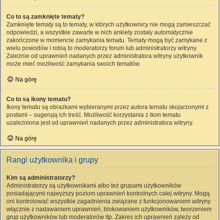
Co to są zamknięte tematy?
Zamknięte tematy są to tematy, w których użytkownicy nie mogą zamieszczać
odpowiedzi, a wszystkie zawarte w nich ankiety zostały automatycznie
zakończone w momencie zamykania tematu. Tematy mogą być zamykane z
wielu powodów i robią to moderatorzy forum lub administratorzy witryny.
Zależnie od uprawnień nadanych przez administratora witryny użytkownik
może mieć możliwość zamykania swoich tematów.
Na górę
Co to są ikony tematu?
Ikony tematu są obrazkami wybieranymi przez autora tematu skojarzonymi z
postami – sugerują ich treść. Możliwość korzystania z ikon tematu
uzależniona jest od uprawnień nadanych przez administratora witryny.
Na górę
Rangi użytkownika i grupy
Kim są administratorzy?
Administratorzy są użytkownikami albo też grupami użytkowników
posiadającymi najwyższy poziom uprawnień kontrolnych całej witryny. Mogą
oni kontrolować wszystkie zagadnienia związane z funkcjonowaniem witryny
włącznie z nadawaniem uprawnień, blokowaniem użytkowników, tworzeniem
grup użytkowników lub moderatorów itp. Zakres ich uprawnień zależy od