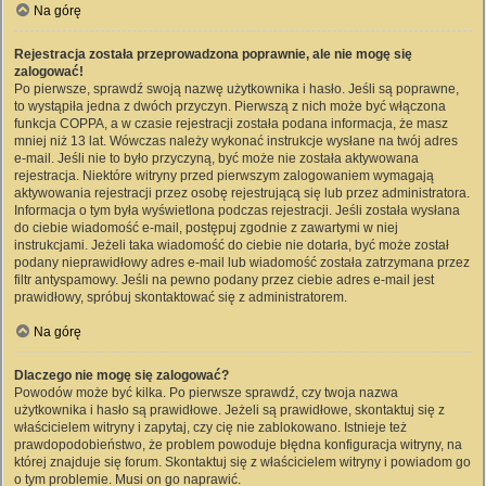
Na górę
Rejestracja została przeprowadzona poprawnie, ale nie mogę się
zalogować!
Po pierwsze, sprawdź swoją nazwę użytkownika i hasło. Jeśli są poprawne,
to wystąpiła jedna z dwóch przyczyn. Pierwszą z nich może być włączona
funkcja COPPA, a w czasie rejestracji została podana informacja, że masz
mniej niż 13 lat. Wówczas należy wykonać instrukcje wysłane na twój adres
e-mail. Jeśli nie to było przyczyną, być może nie została aktywowana
rejestracja. Niektóre witryny przed pierwszym zalogowaniem wymagają
aktywowania rejestracji przez osobę rejestrującą się lub przez administratora.
Informacja o tym była wyświetlona podczas rejestracji. Jeśli została wysłana
do ciebie wiadomość e-mail, postępuj zgodnie z zawartymi w niej
instrukcjami. Jeżeli taka wiadomość do ciebie nie dotarła, być może został
podany nieprawidłowy adres e-mail lub wiadomość została zatrzymana przez
filtr antyspamowy. Jeśli na pewno podany przez ciebie adres e-mail jest
prawidłowy, spróbuj skontaktować się z administratorem.
Na górę
Dlaczego nie mogę się zalogować?
Powodów może być kilka. Po pierwsze sprawdź, czy twoja nazwa
użytkownika i hasło są prawidłowe. Jeżeli są prawidłowe, skontaktuj się z
właścicielem witryny i zapytaj, czy cię nie zablokowano. Istnieje też
prawdopodobieństwo, że problem powoduje błędna konfiguracja witryny, na
której znajduje się forum. Skontaktuj się z właścicielem witryny i powiadom go
o tym problemie. Musi on go naprawić.