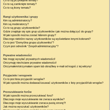
Co to są przyklejone tematy?
Co to są zamknięte tematy?
Co to są ikony tematu?
Rangi użytkownika i grupy
Kim są administratorzy?
Kim są moderatorzy?
Co to są grupy użytkowników?
Gdzie znajduje się spis grup użytkowników i jak można dołączyć do grupy?
W jaki sposób można zostać liderem grupy?
Dlaczego niektóre nazwy użytkowników są wyświetlane innymi kolorami?
Co to jest “Domyślna grupa użytkownika”?
Czym jest odnośnik “Zespół administracyjny”?
Prywatne wiadomości
Nie mogę wysyłać prywatnych wiadomości!
Otrzymuję niechciane prywatne wiadomości!
Otrzymałem/otrzymałam spam lub obraźliwy e-mail od kogoś z tej witryny!
Przyjaciele i wrogowie
Co to jest lista przyjaciół i wrogów?
W jaki sposób można dodawać/usuwać użytkowników z listy przyjaciół lub wrogów?
Przeszukiwanie forów
W jaki sposób można przeszukiwać fora?
Dlaczego moje wyszukiwanie nie zwraca wyników?
Dlaczego moje wyszukiwanie zwraca pustą stronę?!
Jak można wyszukać użytkowników?