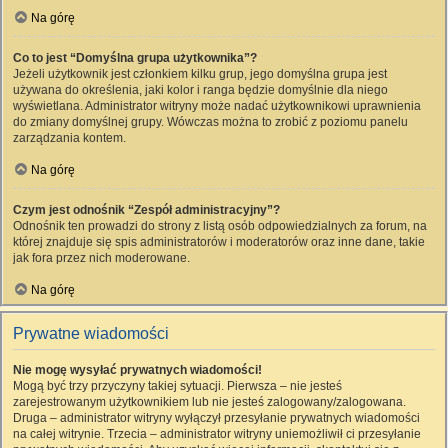
Na górę
Co to jest “Domyślna grupa użytkownika”?
Jeżeli użytkownik jest członkiem kilku grup, jego domyślna grupa jest
używana do określenia, jaki kolor i ranga będzie domyślnie dla niego
wyświetlana. Administrator witryny może nadać użytkownikowi uprawnienia
do zmiany domyślnej grupy. Wówczas można to zrobić z poziomu panelu
zarządzania kontem.
Na górę
Czym jest odnośnik “Zespół administracyjny”?
Odnośnik ten prowadzi do strony z listą osób odpowiedzialnych za forum, na
której znajduje się spis administratorów i moderatorów oraz inne dane, takie
jak fora przez nich moderowane.
Na górę
Prywatne wiadomości
Nie mogę wysyłać prywatnych wiadomości!
Mogą być trzy przyczyny takiej sytuacji. Pierwsza – nie jesteś
zarejestrowanym użytkownikiem lub nie jesteś zalogowany/zalogowana.
Druga – administrator witryny wyłączył przesyłanie prywatnych wiadomości
na całej witrynie. Trzecia – administrator witryny uniemożliwił ci przesyłanie