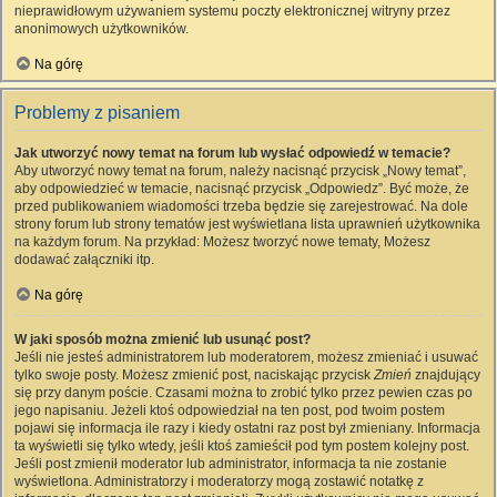
nieprawidłowym używaniem systemu poczty elektronicznej witryny przez
anonimowych użytkowników.
Na górę
Problemy z pisaniem
Jak utworzyć nowy temat na forum lub wysłać odpowiedź w temacie?
Aby utworzyć nowy temat na forum, należy nacisnąć przycisk „Nowy temat”,
aby odpowiedzieć w temacie, nacisnąć przycisk „Odpowiedz”. Być może, że
przed publikowaniem wiadomości trzeba będzie się zarejestrować. Na dole
strony forum lub strony tematów jest wyświetlana lista uprawnień użytkownika
na każdym forum. Na przykład: Możesz tworzyć nowe tematy, Możesz
dodawać załączniki itp.
Na górę
W jaki sposób można zmienić lub usunąć post?
Jeśli nie jesteś administratorem lub moderatorem, możesz zmieniać i usuwać
tylko swoje posty. Możesz zmienić post, naciskając przycisk
Zmień
znajdujący
się przy danym poście. Czasami można to zrobić tylko przez pewien czas po
jego napisaniu. Jeżeli ktoś odpowiedział na ten post, pod twoim postem
pojawi się informacja ile razy i kiedy ostatni raz post był zmieniany. Informacja
ta wyświetli się tylko wtedy, jeśli ktoś zamieścił pod tym postem kolejny post.
Jeśli post zmienił moderator lub administrator, informacja ta nie zostanie
wyświetlona. Administratorzy i moderatorzy mogą zostawić notatkę z