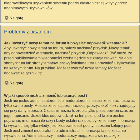
nieprawidłowym używaniem systemu poczty elektronicznej witryny przez
anonimowych użytkowników.
Na górę
Problemy z pisaniem
Jak utworzyć nowy temat na forum lub wysłać odpowiedź w temacie?
Aby utworzyć nowy temat na forum, należy nacisnąć przycisk „Nowy temat”,
aby odpowiedzieć w temacie, nacisnąć przycisk „Odpowiedz”. Być może, że
przed publikowaniem wiadomości trzeba będzie się zarejestrować. Na dole
strony forum lub strony tematów jest wyświetlana lista uprawnień użytkownika
na każdym forum. Na przykład: Możesz tworzyć nowe tematy, Możesz
dodawać załączniki itp.
Na górę
W jaki sposób można zmienić lub usunąć post?
Jeśli nie jesteś administratorem lub moderatorem, możesz zmieniać i usuwać
tylko swoje posty. Możesz zmienić post, naciskając przycisk
Zmień
znajdujący
się przy danym poście. Czasami można to zrobić tylko przez pewien czas po
jego napisaniu. Jeżeli ktoś odpowiedział na ten post, pod twoim postem
pojawi się informacja ile razy i kiedy ostatni raz post był zmieniany. Informacja
ta wyświetli się tylko wtedy, jeśli ktoś zamieścił pod tym postem kolejny post.
Jeśli post zmienił moderator lub administrator, informacja ta nie zostanie
wyświetlona. Administratorzy i moderatorzy mogą zostawić notatkę z