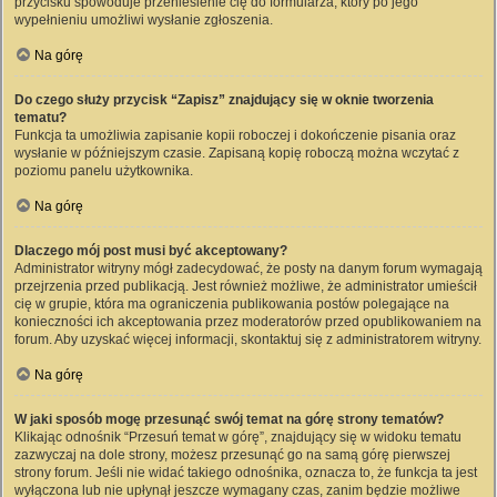
przycisku spowoduje przeniesienie cię do formularza, który po jego
wypełnieniu umożliwi wysłanie zgłoszenia.
Na górę
Do czego służy przycisk “Zapisz” znajdujący się w oknie tworzenia
tematu?
Funkcja ta umożliwia zapisanie kopii roboczej i dokończenie pisania oraz
wysłanie w późniejszym czasie. Zapisaną kopię roboczą można wczytać z
poziomu panelu użytkownika.
Na górę
Dlaczego mój post musi być akceptowany?
Administrator witryny mógł zadecydować, że posty na danym forum wymagają
przejrzenia przed publikacją. Jest również możliwe, że administrator umieścił
cię w grupie, która ma ograniczenia publikowania postów polegające na
konieczności ich akceptowania przez moderatorów przed opublikowaniem na
forum. Aby uzyskać więcej informacji, skontaktuj się z administratorem witryny.
Na górę
W jaki sposób mogę przesunąć swój temat na górę strony tematów?
Klikając odnośnik “Przesuń temat w górę”, znajdujący się w widoku tematu
zazwyczaj na dole strony, możesz przesunąć go na samą górę pierwszej
strony forum. Jeśli nie widać takiego odnośnika, oznacza to, że funkcja ta jest
wyłączona lub nie upłynął jeszcze wymagany czas, zanim będzie możliwe