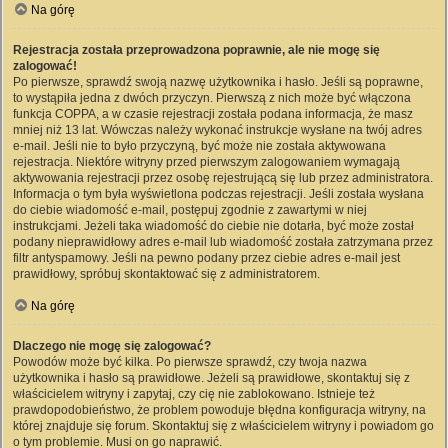
Na górę
Rejestracja została przeprowadzona poprawnie, ale nie mogę się
zalogować!
Po pierwsze, sprawdź swoją nazwę użytkownika i hasło. Jeśli są poprawne,
to wystąpiła jedna z dwóch przyczyn. Pierwszą z nich może być włączona
funkcja COPPA, a w czasie rejestracji została podana informacja, że masz
mniej niż 13 lat. Wówczas należy wykonać instrukcje wysłane na twój adres
e-mail. Jeśli nie to było przyczyną, być może nie została aktywowana
rejestracja. Niektóre witryny przed pierwszym zalogowaniem wymagają
aktywowania rejestracji przez osobę rejestrującą się lub przez administratora.
Informacja o tym była wyświetlona podczas rejestracji. Jeśli została wysłana
do ciebie wiadomość e-mail, postępuj zgodnie z zawartymi w niej
instrukcjami. Jeżeli taka wiadomość do ciebie nie dotarła, być może został
podany nieprawidłowy adres e-mail lub wiadomość została zatrzymana przez
filtr antyspamowy. Jeśli na pewno podany przez ciebie adres e-mail jest
prawidłowy, spróbuj skontaktować się z administratorem.
Na górę
Dlaczego nie mogę się zalogować?
Powodów może być kilka. Po pierwsze sprawdź, czy twoja nazwa
użytkownika i hasło są prawidłowe. Jeżeli są prawidłowe, skontaktuj się z
właścicielem witryny i zapytaj, czy cię nie zablokowano. Istnieje też
prawdopodobieństwo, że problem powoduje błędna konfiguracja witryny, na
której znajduje się forum. Skontaktuj się z właścicielem witryny i powiadom go
o tym problemie. Musi on go naprawić.