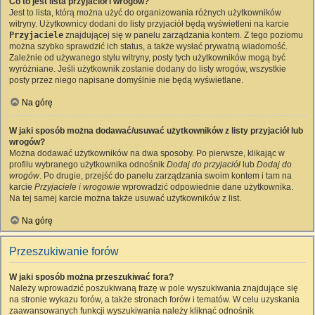
Co to jest lista przyjaciół i wrogów?
Jest to lista, którą można użyć do organizowania różnych użytkowników
witryny. Użytkownicy dodani do listy przyjaciół będą wyświetleni na karcie
Przyjaciele
znajdującej się w panelu zarządzania kontem. Z tego poziomu
można szybko sprawdzić ich status, a także wysłać prywatną wiadomość.
Zależnie od używanego stylu witryny, posty tych użytkowników mogą być
wyróżniane. Jeśli użytkownik zostanie dodany do listy wrogów, wszystkie
posty przez niego napisane domyślnie nie będą wyświetlane.
Na górę
W jaki sposób można dodawać/usuwać użytkowników z listy przyjaciół lub
wrogów?
Można dodawać użytkowników na dwa sposoby. Po pierwsze, klikając w
profilu wybranego użytkownika odnośnik
Dodaj do przyjaciół
lub
Dodaj do
wrogów
. Po drugie, przejść do panelu zarządzania swoim kontem i tam na
karcie
Przyjaciele i wrogowie
wprowadzić odpowiednie dane użytkownika.
Na tej samej karcie można także usuwać użytkowników z list.
Na górę
Przeszukiwanie forów
W jaki sposób można przeszukiwać fora?
Należy wprowadzić poszukiwaną frazę w pole wyszukiwania znajdujące się
na stronie wykazu forów, a także stronach forów i tematów. W celu uzyskania
zaawansowanych funkcji wyszukiwania należy kliknąć odnośnik