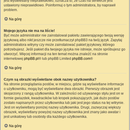
jest wyświetlany nieprawidłowo, oznacza to, że czas na serwerze jest
ustawiony nieprawidłowo. Poinformuj o tym administratora, by naprawił
problem.
Na górę
Mojego języka nie ma na liście!
Być może administrator nie zainstalował pakietu zawierającego twoją wersję
językową albo nikt jeszcze nie przetłumaczył phpBB3 na twój język. Zapytaj
administratora witryny czy może zainstalować pakiet językowy, którego
potrzebujesz. Jeśli pakiet dla twojego języka nie istnieje, może spróbujesz go
utworzyć. Więcej informacji na ten temat można znaleźć na stronie
internetowej
phpBB.pl
® lub phpBB Limited
phpBB.com
®
Na górę
Czym są obrazki wyświetlane obok nazwy użytkownika?
Na stronie przeglądania postów, w miejscu, gdzie są wyświetlane informacje
o użytkowniku, mogą być wyświetlane dwa obrazki. Pierwszy obrazek jest
skojarzony z rangą użytkownika. W zależności od używanego stylu jest on w
formie gwiazdek, kwadracików lub kropek pokazujących, jak dużo postów
zostało napisanych przez użytkownika lub jaki jest jego status na tej witrynie.
Jest on wyświetlany poniżej nazwy użytkownika. Drugi, zazwyczaj większy
obrazek, wyświetlany powyżej nazwy użytkownika jest znany jako awatar i
jest unikatowy lub osobisty dla każdego użytkownika.
Na górę