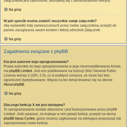
załączników jest zabronione, skontaktuj się z administratorem witryny.
Na górę
W jaki sposób można znaleźć wszystkie swoje załączniki?
Aby wyświetlić listę zamieszczonych przez ciebie załączników, przejdź do
panelu zarządzania swoim kontem i kliknij odnośnik
Załączniki
.
Na górę
Zagadnienia związane z phpBB
Kto jest autorem tego oprogramowania?
Prawa autorskie do tego oprogramowania w jego niezmodyfikowanej formie,
ma
phpBB Limited
. Jest ono publikowane na licencji GNU General Public
License wersja 2 (GPL-2.0), co w praktyce oznacza, że może być bez
ograniczeń dystrybuowane. Więcej na ten temat dowiesz się na stronie
About phpBB
.
Na górę
Dlaczego funkcja X nie jest dostępna?
To oprogramowanie zostało stworzone i jest licencjonowane przez phpBB
Limited. Jeśli uważasz, że brakuje w nim jakiejś funkcji, przejdź na stronę
phpBB Ideas Centre
, gdzie możesz zagłosować na istniejące propozycje lub
zaproponować nowe funkcje.