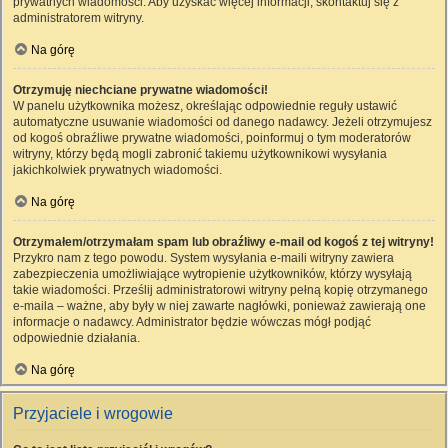
prywatnych wiadomości. Aby uzyskać więcej informacji, skontaktuj się z
administratorem witryny.
Na górę
Otrzymuję niechciane prywatne wiadomości!
W panelu użytkownika możesz, określając odpowiednie reguły ustawić
automatyczne usuwanie wiadomości od danego nadawcy. Jeżeli otrzymujesz
od kogoś obraźliwe prywatne wiadomości, poinformuj o tym moderatorów
witryny, którzy będą mogli zabronić takiemu użytkownikowi wysyłania
jakichkolwiek prywatnych wiadomości.
Na górę
Otrzymałem/otrzymałam spam lub obraźliwy e-mail od kogoś z tej witryny!
Przykro nam z tego powodu. System wysyłania e-maili witryny zawiera
zabezpieczenia umożliwiające wytropienie użytkowników, którzy wysyłają
takie wiadomości. Prześlij administratorowi witryny pełną kopię otrzymanego
e-maila – ważne, aby były w niej zawarte nagłówki, ponieważ zawierają one
informacje o nadawcy. Administrator będzie wówczas mógł podjąć
odpowiednie działania.
Na górę
Przyjaciele i wrogowie