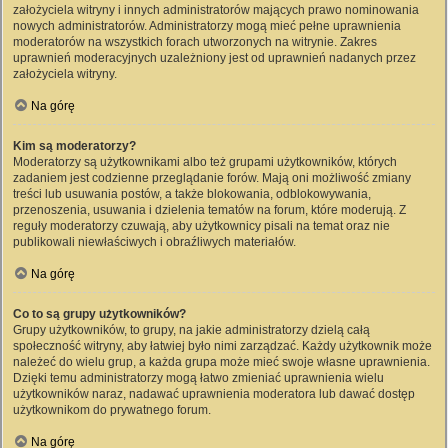
założyciela witryny i innych administratorów mających prawo nominowania
nowych administratorów. Administratorzy mogą mieć pełne uprawnienia
moderatorów na wszystkich forach utworzonych na witrynie. Zakres
uprawnień moderacyjnych uzależniony jest od uprawnień nadanych przez
założyciela witryny.
Na górę
Kim są moderatorzy?
Moderatorzy są użytkownikami albo też grupami użytkowników, których
zadaniem jest codzienne przeglądanie forów. Mają oni możliwość zmiany
treści lub usuwania postów, a także blokowania, odblokowywania,
przenoszenia, usuwania i dzielenia tematów na forum, które moderują. Z
reguły moderatorzy czuwają, aby użytkownicy pisali na temat oraz nie
publikowali niewłaściwych i obraźliwych materiałów.
Na górę
Co to są grupy użytkowników?
Grupy użytkowników, to grupy, na jakie administratorzy dzielą całą
społeczność witryny, aby łatwiej było nimi zarządzać. Każdy użytkownik może
należeć do wielu grup, a każda grupa może mieć swoje własne uprawnienia.
Dzięki temu administratorzy mogą łatwo zmieniać uprawnienia wielu
użytkowników naraz, nadawać uprawnienia moderatora lub dawać dostęp
użytkownikom do prywatnego forum.
Na górę