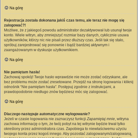
Na górę
Rejestracja została dokonana jakiś czas temu, ale teraz nie mogę się
zalogować?!
Możliwe, że z jakiegoś powodu administrator dezaktywował lub usunął twoje
konto. Wiele witryn, aby zmniejszyć rozmiar bazy danych, cyklicznie usuwa
użytkowników, którzy nic nie pisali przez dłuższy czas. Jeśli tak się stało,
spróbuj zarejestrować się ponownie i bądź bardziej aktywnym i
zaangażowanym w dyskusje użytkownikiem.
Na górę
Nie pamiętam hasła!
Zachowaj spokój! Twoje hasło wprawdzie nie może zostać odzyskane, ale
bez problemu może zostać zresetowane. Przejdź na stronę logowania i kliknij
odnośnik “Nie pamiętam hasła”. Postępuj zgodnie z instrukcjami, a
prawdopodobnie niedługo znów będziesz móc się zalogować.
Na górę
Dlaczego następuje automatyczne wylogowanie?
Jeżeli w czasie logowania nie zaznaczysz funkcji
Zapamiętaj mnie
, witryna
zachowa informację o tym, że twój pobyt na tej witrynie będzie trwał tylko
określony przez administratora czas. Zapobiega to niewłaściwemu użyciu
twojego konta przez kogoś innego. Aby pozostać zalogowanym/zalogowaną,