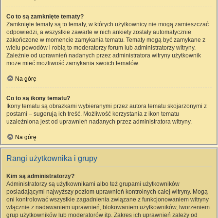
Co to są zamknięte tematy?
Zamknięte tematy są to tematy, w których użytkownicy nie mogą zamieszczać
odpowiedzi, a wszystkie zawarte w nich ankiety zostały automatycznie
zakończone w momencie zamykania tematu. Tematy mogą być zamykane z
wielu powodów i robią to moderatorzy forum lub administratorzy witryny.
Zależnie od uprawnień nadanych przez administratora witryny użytkownik
może mieć możliwość zamykania swoich tematów.
Na górę
Co to są ikony tematu?
Ikony tematu są obrazkami wybieranymi przez autora tematu skojarzonymi z
postami – sugerują ich treść. Możliwość korzystania z ikon tematu
uzależniona jest od uprawnień nadanych przez administratora witryny.
Na górę
Rangi użytkownika i grupy
Kim są administratorzy?
Administratorzy są użytkownikami albo też grupami użytkowników
posiadającymi najwyższy poziom uprawnień kontrolnych całej witryny. Mogą
oni kontrolować wszystkie zagadnienia związane z funkcjonowaniem witryny
włącznie z nadawaniem uprawnień, blokowaniem użytkowników, tworzeniem
grup użytkowników lub moderatorów itp. Zakres ich uprawnień zależy od