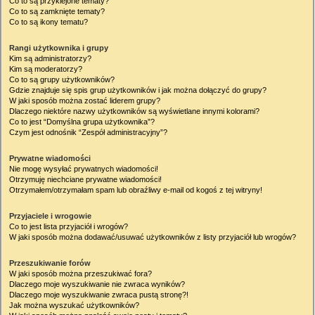
Co to są przyklejone tematy?
Co to są zamknięte tematy?
Co to są ikony tematu?
Rangi użytkownika i grupy
Kim są administratorzy?
Kim są moderatorzy?
Co to są grupy użytkowników?
Gdzie znajduje się spis grup użytkowników i jak można dołączyć do grupy?
W jaki sposób można zostać liderem grupy?
Dlaczego niektóre nazwy użytkowników są wyświetlane innymi kolorami?
Co to jest “Domyślna grupa użytkownika”?
Czym jest odnośnik “Zespół administracyjny”?
Prywatne wiadomości
Nie mogę wysyłać prywatnych wiadomości!
Otrzymuję niechciane prywatne wiadomości!
Otrzymałem/otrzymałam spam lub obraźliwy e-mail od kogoś z tej witryny!
Przyjaciele i wrogowie
Co to jest lista przyjaciół i wrogów?
W jaki sposób można dodawać/usuwać użytkowników z listy przyjaciół lub wrogów?
Przeszukiwanie forów
W jaki sposób można przeszukiwać fora?
Dlaczego moje wyszukiwanie nie zwraca wyników?
Dlaczego moje wyszukiwanie zwraca pustą stronę?!
Jak można wyszukać użytkowników?