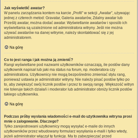
Jak wyświetlić awatar?
W panelu zarządzania kontem na karcie „Profil” w sekcji „Awatar”, używając
jednej z czterech metod: Gravatar, Galeria awatarów, Zdalny awatar lub
Prześlij awatar, można dodać awatar. Wyświetlanie awatarów i sposób ich
wyświetlania są uzależnione od administratora witryny. Jeśli nie można
używać awatarów na danej witrynie, należy skontaktować się z jej
administratorem.
Na górę
Co to jest ranga i jak można ją zmienić?
Rangi wyświetlane pod nazwami użytkowników oznaczają, ile postów dany
użytkownik napisał lub jaki ma status na forum, np. moderatora czy
administratora. Użytkownicy nie mogą bezpośrednio zmieniać stylu rang,
ponieważ ustawia je administrator witryny. Nie należy pisać postów tylko po
to, aby zwiększyć swój licznik postów i przez to swoją rangę. Większość witryn
nie toleruje takich działań i moderator lub administrator obniży licznik postów
takiego użytkownika.
Na górę
Podczas próby wysłania wiadomości e-mail do użytkownika witryna prosi
mnie o zalogowanie. Dlaczego?
Tylko zarejestrowani użytkownicy mogą wysyłać e-maile do innych
użytkowników przez wbudowany formularz wysyłania e-maili i tylko wtedy,
jeżeli administrator włączył tę funkcję. Ma to zabezpieczać przed