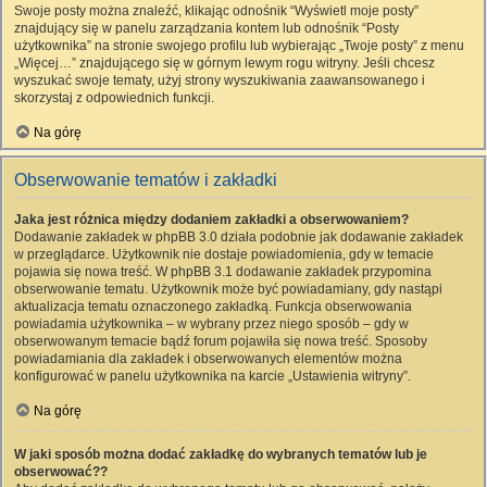
Swoje posty można znaleźć, klikając odnośnik “Wyświetl moje posty”
znajdujący się w panelu zarządzania kontem lub odnośnik “Posty
użytkownika” na stronie swojego profilu lub wybierając „Twoje posty” z menu
„Więcej…” znajdującego się w górnym lewym rogu witryny. Jeśli chcesz
wyszukać swoje tematy, użyj strony wyszukiwania zaawansowanego i
skorzystaj z odpowiednich funkcji.
Na górę
Obserwowanie tematów i zakładki
Jaka jest różnica między dodaniem zakładki a obserwowaniem?
Dodawanie zakładek w phpBB 3.0 działa podobnie jak dodawanie zakładek
w przeglądarce. Użytkownik nie dostaje powiadomienia, gdy w temacie
pojawia się nowa treść. W phpBB 3.1 dodawanie zakładek przypomina
obserwowanie tematu. Użytkownik może być powiadamiany, gdy nastąpi
aktualizacja tematu oznaczonego zakładką. Funkcja obserwowania
powiadamia użytkownika – w wybrany przez niego sposób – gdy w
obserwowanym temacie bądź forum pojawiła się nowa treść. Sposoby
powiadamiania dla zakładek i obserwowanych elementów można
konfigurować w panelu użytkownika na karcie „Ustawienia witryny”.
Na górę
W jaki sposób można dodać zakładkę do wybranych tematów lub je
obserwować??