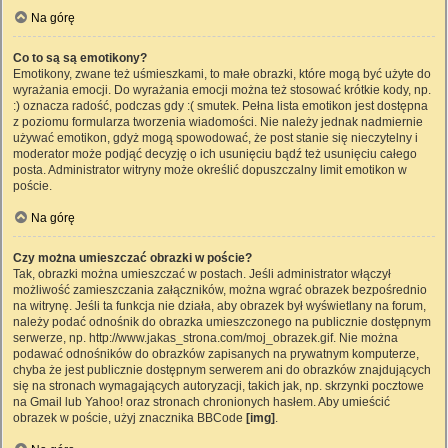
Na górę
Co to są są emotikony?
Emotikony, zwane też uśmieszkami, to małe obrazki, które mogą być użyte do
wyrażania emocji. Do wyrażania emocji można też stosować krótkie kody, np.
:) oznacza radość, podczas gdy :( smutek. Pełna lista emotikon jest dostępna
z poziomu formularza tworzenia wiadomości. Nie należy jednak nadmiernie
używać emotikon, gdyż mogą spowodować, że post stanie się nieczytelny i
moderator może podjąć decyzję o ich usunięciu bądź też usunięciu całego
posta. Administrator witryny może określić dopuszczalny limit emotikon w
poście.
Na górę
Czy można umieszczać obrazki w poście?
Tak, obrazki można umieszczać w postach. Jeśli administrator włączył
możliwość zamieszczania załączników, można wgrać obrazek bezpośrednio
na witrynę. Jeśli ta funkcja nie działa, aby obrazek był wyświetlany na forum,
należy podać odnośnik do obrazka umieszczonego na publicznie dostępnym
serwerze, np. http://www.jakas_strona.com/moj_obrazek.gif. Nie można
podawać odnośników do obrazków zapisanych na prywatnym komputerze,
chyba że jest publicznie dostępnym serwerem ani do obrazków znajdujących
się na stronach wymagających autoryzacji, takich jak, np. skrzynki pocztowe
na Gmail lub Yahoo! oraz stronach chronionych hasłem. Aby umieścić
obrazek w poście, użyj znacznika BBCode
[img]
.