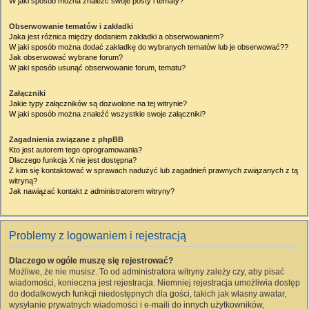
W jaki sposób można znaleźć swoje posty i tematy?
Obserwowanie tematów i zakładki
Jaka jest różnica między dodaniem zakładki a obserwowaniem?
W jaki sposób można dodać zakładkę do wybranych tematów lub je obserwować??
Jak obserwować wybrane forum?
W jaki sposób usunąć obserwowanie forum, tematu?
Załączniki
Jakie typy załączników są dozwolone na tej witrynie?
W jaki sposób można znaleźć wszystkie swoje załączniki?
Zagadnienia związane z phpBB
Kto jest autorem tego oprogramowania?
Dlaczego funkcja X nie jest dostępna?
Z kim się kontaktować w sprawach nadużyć lub zagadnień prawnych związanych z tą
witryną?
Jak nawiązać kontakt z administratorem witryny?
Problemy z logowaniem i rejestracją
Dlaczego w ogóle muszę się rejestrować?
Możliwe, że nie musisz. To od administratora witryny zależy czy, aby pisać
wiadomości, konieczna jest rejestracja. Niemniej rejestracja umożliwia dostęp
do dodatkowych funkcji niedostępnych dla gości, takich jak własny awatar,
wysyłanie prywatnych wiadomości i e-maili do innych użytkowników,