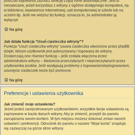
podczas logowania zaznacz funkcję
Loguj mnie automatycznie
. Jest to
niezalecane, jeżeli korzystasz z witryny z ogólnie dostępnego komputera, np.
w bibliotece, kawiarence internetowej, sali komputerowej w szkole lub na
uczelni itp. Jeśli nie widzisz tej funkcji, oznacza to, że administrator ją
wyłączył.
Na górę
Jak działa funkcja “Usuń ciasteczka witryny”?
Funkcja “Usuń ciasteczka witryny” usuwa ciasteczka utworzone przez phpBB
dzięki, którym użytkownik jest autoryzowany i logowany do witryny.
Dostarczają one również funkcję – jeśli została włączona przez
administratora witryny – śledzenia przeczytanych i nieprzeczytanych przez
użytkownika postów. Jeśli występują problemy z logowaniem/wylogowaniem,
usunięcie ciasteczek może być pomocne.
Na górę
Preferencje i ustawienia użytkownika
Jak zmienić moje ustawienia?
Jeżeli jesteś zarejestrowanym użytkownikiem, wszystkie twoje ustawienia są
zapisywane w bazie danych witryny. Aby je zmienić, przejdź do panelu
zarządzania swoim kontem. W tym miejscu możesz dokonać zmian swoich
ustawień i preferencji. Odnośnik do panelu o nazwie “Moje konto” znajduje
się zazwyczaj na górze stron witryny.