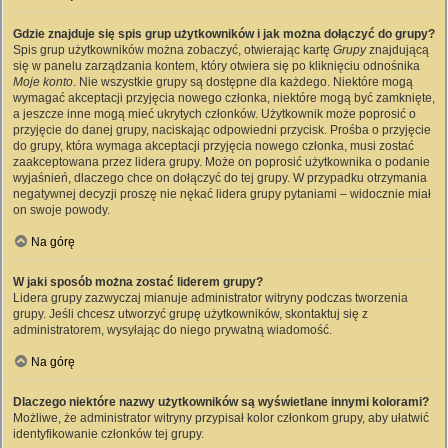
Gdzie znajduje się spis grup użytkowników i jak można dołączyć do grupy?
Spis grup użytkowników można zobaczyć, otwierając kartę
Grupy
znajdującą
się w panelu zarządzania kontem, który otwiera się po kliknięciu odnośnika
Moje konto
. Nie wszystkie grupy są dostępne dla każdego. Niektóre mogą
wymagać akceptacji przyjęcia nowego członka, niektóre mogą być zamknięte,
a jeszcze inne mogą mieć ukrytych członków. Użytkownik może poprosić o
przyjęcie do danej grupy, naciskając odpowiedni przycisk. Prośba o przyjęcie
do grupy, która wymaga akceptacji przyjęcia nowego członka, musi zostać
zaakceptowana przez lidera grupy. Może on poprosić użytkownika o podanie
wyjaśnień, dlaczego chce on dołączyć do tej grupy. W przypadku otrzymania
negatywnej decyzji proszę nie nękać lidera grupy pytaniami – widocznie miał
on swoje powody.
Na górę
W jaki sposób można zostać liderem grupy?
Lidera grupy zazwyczaj mianuje administrator witryny podczas tworzenia
grupy. Jeśli chcesz utworzyć grupę użytkowników, skontaktuj się z
administratorem, wysyłając do niego prywatną wiadomość.
Na górę
Dlaczego niektóre nazwy użytkowników są wyświetlane innymi kolorami?
Możliwe, że administrator witryny przypisał kolor członkom grupy, aby ułatwić
identyfikowanie członków tej grupy.