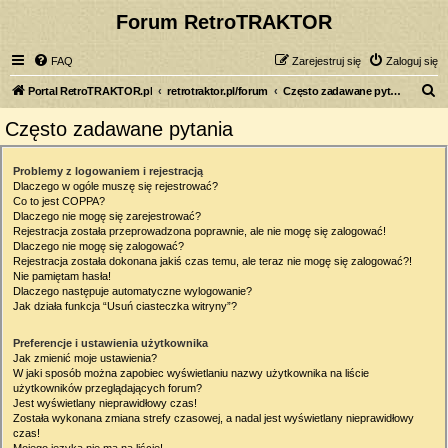
Forum RetroTRAKTOR
FAQ
Zarejestruj się
Zaloguj się
S
Portal RetroTRAKTOR.pl
retrotraktor.pl/forum
Często zadawane pytania
z
Często zadawane pytania
u
k
Problemy z logowaniem i rejestracją
Dlaczego w ogóle muszę się rejestrować?
a
Co to jest COPPA?
j
Dlaczego nie mogę się zarejestrować?
Rejestracja została przeprowadzona poprawnie, ale nie mogę się zalogować!
Dlaczego nie mogę się zalogować?
Rejestracja została dokonana jakiś czas temu, ale teraz nie mogę się zalogować?!
Nie pamiętam hasła!
Dlaczego następuje automatyczne wylogowanie?
Jak działa funkcja “Usuń ciasteczka witryny”?
Preferencje i ustawienia użytkownika
Jak zmienić moje ustawienia?
W jaki sposób można zapobiec wyświetlaniu nazwy użytkownika na liście
użytkowników przeglądających forum?
Jest wyświetlany nieprawidłowy czas!
Została wykonana zmiana strefy czasowej, a nadal jest wyświetlany nieprawidłowy
czas!