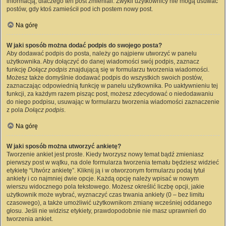
informacją, dlaczego ten post zmieniali. Zwykli użytkownicy nie mogą usuwać
postów, gdy ktoś zamieścił pod ich postem nowy post.
Na górę
W jaki sposób można dodać podpis do swojego posta?
Aby dodawać podpis do posta, należy go najpierw utworzyć w panelu
użytkownika. Aby dołączyć do danej wiadomości swój podpis, zaznacz
funkcję
Dołącz podpis
znajdującą się w formularzu tworzenia wiadomości.
Możesz także domyślnie dodawać podpis do wszystkich swoich postów,
zaznaczając odpowiednią funkcję w panelu użytkownika. Po uaktywnieniu tej
funkcji, za każdym razem pisząc post, możesz zdecydować o niedodawaniu
do niego podpisu, usuwając w formularzu tworzenia wiadomości zaznaczenie
z pola
Dołącz podpis
.
Na górę
W jaki sposób można utworzyć ankietę?
Tworzenie ankiet jest proste. Kiedy tworzysz nowy temat bądź zmieniasz
pierwszy post w wątku, na dole formularza tworzenia tematu będziesz widzieć
etykietę “Utwórz ankietę”. Kliknij ją i w otworzonym formularzu podaj tytuł
ankiety i co najmniej dwie opcje. Każdą opcję należy wpisać w nowym
wierszu widocznego pola tekstowego. Możesz określić liczbę opcji, jakie
użytkownik może wybrać, wyznaczyć czas trwania ankiety (0 – bez limitu
czasowego), a także umożliwić użytkownikom zmianę wcześniej oddanego
głosu. Jeśli nie widzisz etykiety, prawdopodobnie nie masz uprawnień do
tworzenia ankiet.