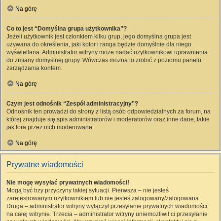
Na górę
Co to jest “Domyślna grupa użytkownika”?
Jeżeli użytkownik jest członkiem kilku grup, jego domyślna grupa jest
używana do określenia, jaki kolor i ranga będzie domyślnie dla niego
wyświetlana. Administrator witryny może nadać użytkownikowi uprawnienia
do zmiany domyślnej grupy. Wówczas można to zrobić z poziomu panelu
zarządzania kontem.
Na górę
Czym jest odnośnik “Zespół administracyjny”?
Odnośnik ten prowadzi do strony z listą osób odpowiedzialnych za forum, na
której znajduje się spis administratorów i moderatorów oraz inne dane, takie
jak fora przez nich moderowane.
Na górę
Prywatne wiadomości
Nie mogę wysyłać prywatnych wiadomości!
Mogą być trzy przyczyny takiej sytuacji. Pierwsza – nie jesteś
zarejestrowanym użytkownikiem lub nie jesteś zalogowany/zalogowana.
Druga – administrator witryny wyłączył przesyłanie prywatnych wiadomości
na całej witrynie. Trzecia – administrator witryny uniemożliwił ci przesyłanie