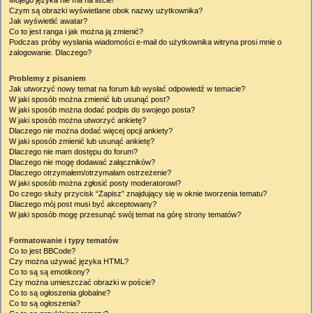
Mojego języka nie ma na liście!
Czym są obrazki wyświetlane obok nazwy użytkownika?
Jak wyświetlić awatar?
Co to jest ranga i jak można ją zmienić?
Podczas próby wysłania wiadomości e-mail do użytkownika witryna prosi mnie o
zalogowanie. Dlaczego?
Problemy z pisaniem
Jak utworzyć nowy temat na forum lub wysłać odpowiedź w temacie?
W jaki sposób można zmienić lub usunąć post?
W jaki sposób można dodać podpis do swojego posta?
W jaki sposób można utworzyć ankietę?
Dlaczego nie można dodać więcej opcji ankiety?
W jaki sposób zmienić lub usunąć ankietę?
Dlaczego nie mam dostępu do forum?
Dlaczego nie mogę dodawać załączników?
Dlaczego otrzymałem/otrzymałam ostrzeżenie?
W jaki sposób można zgłosić posty moderatorowi?
Do czego służy przycisk “Zapisz” znajdujący się w oknie tworzenia tematu?
Dlaczego mój post musi być akceptowany?
W jaki sposób mogę przesunąć swój temat na górę strony tematów?
Formatowanie i typy tematów
Co to jest BBCode?
Czy można używać języka HTML?
Co to są są emotikony?
Czy można umieszczać obrazki w poście?
Co to są ogłoszenia globalne?
Co to są ogłoszenia?