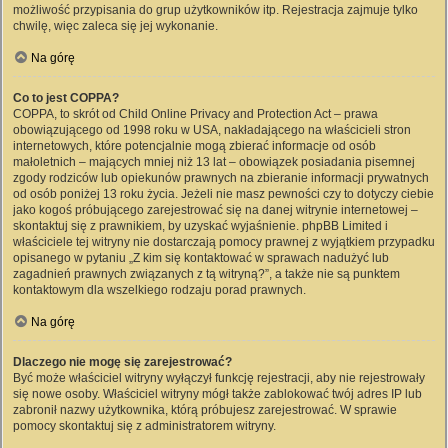
możliwość przypisania do grup użytkowników itp. Rejestracja zajmuje tylko
chwilę, więc zaleca się jej wykonanie.
Na górę
Co to jest COPPA?
COPPA, to skrót od Child Online Privacy and Protection Act – prawa
obowiązującego od 1998 roku w USA, nakładającego na właścicieli stron
internetowych, które potencjalnie mogą zbierać informacje od osób
małoletnich – mających mniej niż 13 lat – obowiązek posiadania pisemnej
zgody rodziców lub opiekunów prawnych na zbieranie informacji prywatnych
od osób poniżej 13 roku życia. Jeżeli nie masz pewności czy to dotyczy ciebie
jako kogoś próbującego zarejestrować się na danej witrynie internetowej –
skontaktuj się z prawnikiem, by uzyskać wyjaśnienie. phpBB Limited i
właściciele tej witryny nie dostarczają pomocy prawnej z wyjątkiem przypadku
opisanego w pytaniu „Z kim się kontaktować w sprawach nadużyć lub
zagadnień prawnych związanych z tą witryną?”, a także nie są punktem
kontaktowym dla wszelkiego rodzaju porad prawnych.
Na górę
Dlaczego nie mogę się zarejestrować?
Być może właściciel witryny wyłączył funkcję rejestracji, aby nie rejestrowały
się nowe osoby. Właściciel witryny mógł także zablokować twój adres IP lub
zabronił nazwy użytkownika, którą próbujesz zarejestrować. W sprawie
pomocy skontaktuj się z administratorem witryny.