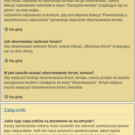
Aby dodać zakładkę do wybranego tematu lub go obserwować, należy
kliknąć odpowiedni odnośnik w menu “Narzędzia tematu” znajdujące się na
górze i na dole wątku.
Udzielenie odpowiedzi w temacie, gdy jest aktywna funkcja “Powiadamiaj o
opublikowaniu odpowiedzi” spowoduje włączenie obserwowania tematu.
Na górę
Jak obserwować wybrane forum?
Aby obserwować wybrane forum, należy kliknąć „Obserwuj forum” znajdujący
się na dole strony.
Na górę
W jaki sposób usunąć obserwowanie forum, tematu?
Aby wyłączyć funkcję obserwowania forum, tematu, należy przejść do panelu
zarządzania kontem i następnie do karty “Obserwowane”. W tym miejscu
można wyłączyć obserwowanie forów i tematów.
Na górę
Załączniki
Jakie typy załączników są dozwolone na tej witrynie?
Każdy administrator witryny może zezwolić lub zabronić zamieszczać pewne
typy załączników. Jeśli nie masz pewności zamieszczanie, jakich typów