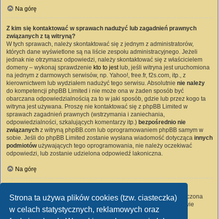
Na górę
Z kim się kontaktować w sprawach nadużyć lub zagadnień prawnych
związanych z tą witryną?
W tych sprawach, należy skontaktować się z jednym z administratorów,
których dane wyświetlone są na liście zespołu administracyjnego. Jeżeli
jednak nie otrzymasz odpowiedzi, należy skontaktować się z właścicielem
domeny – wykonaj sprawdzenie
kto to jest
lub, jeśli witryna jest uruchomiona
na jednym z darmowych serwisów, np. Yahoo!, free.fr, f2s.com, itp., z
kierownictwem lub wydziałem nadużyć tego serwisu. Absolutnie
nie należy
do kompetencji phpBB Limited i nie może ona w żaden sposób być
obarczana odpowiedzialnością za to w jaki sposób, gdzie lub przez kogo ta
witryna jest używana. Proszę nie kontaktować się z phpBB Limited w
sprawach zagadnień prawnych (wstrzymania i zaniechania,
odpowiedzialności, szkalujących komentarzy itp.)
bezpośrednio nie
związanych
z witryną phpBB.com lub oprogramowaniem phpBB samym w
sobie. Jeśli do phpBB Limited zostanie wysłana wiadomość dotycząca
innych
podmiotów
używających tego oprogramowania, nie należy oczekiwać
odpowiedzi, lub zostanie udzielona odpowiedź lakoniczna.
Na górę
Jak nawiązać kontakt z administratorem witryny?
Wszyscy użytkownicy witryny mogą używać – jeśli funkcja ta jest włączona
Strona ta używa plików cookies (tzw. ciasteczka)
przez administratora witryny – formularza „Kontakt z nami”. Członkowie
w celach statystycznych, reklamowych oraz
witryny mogą także używać odnośnika „Zespół administracyjny”.