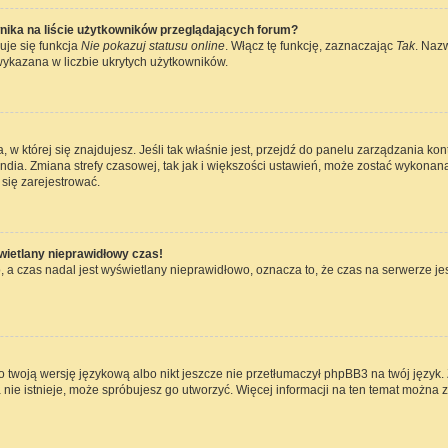
nika na liście użytkowników przeglądających forum?
uje się funkcja
Nie pokazuj statusu online
. Włącz tę funkcję, zaznaczając
Tak
. Naz
wykazana w liczbie ukrytych użytkowników.
ta, w której się znajdujesz. Jeśli tak właśnie jest, przejdź do panelu zarządzania k
dia. Zmiana strefy czasowej, tak jak i większości ustawień, może zostać wykonana
się zarejestrować.
wietlany nieprawidłowy czas!
 a czas nadal jest wyświetlany nieprawidłowo, oznacza to, że czas na serwerze jes
 twoją wersję językową albo nikt jeszcze nie przetłumaczył phpBB3 na twój język. 
a nie istnieje, może spróbujesz go utworzyć. Więcej informacji na ten temat można 