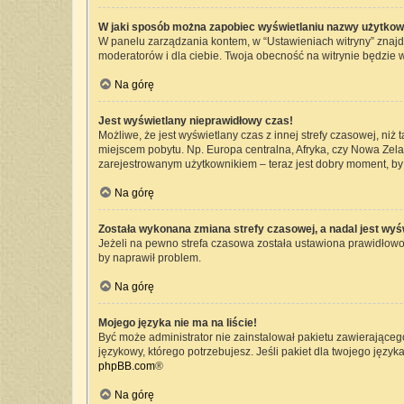
W jaki sposób można zapobiec wyświetlaniu nazwy użytkow
W panelu zarządzania kontem, w “Ustawieniach witryny” znajd
moderatorów i dla ciebie. Twoja obecność na witrynie będzie 
Na górę
Jest wyświetlany nieprawidłowy czas!
Możliwe, że jest wyświetlany czas z innej strefy czasowej, niż 
miejscem pobytu. Np. Europa centralna, Afryka, czy Nowa Zelan
zarejestrowanym użytkownikiem – teraz jest dobry moment, by 
Na górę
Została wykonana zmiana strefy czasowej, a nadal jest wyś
Jeżeli na pewno strefa czasowa została ustawiona prawidłowo,
by naprawił problem.
Na górę
Mojego języka nie ma na liście!
Być może administrator nie zainstalował pakietu zawierającego
językowy, którego potrzebujesz. Jeśli pakiet dla twojego język
phpBB.com
®
Na górę