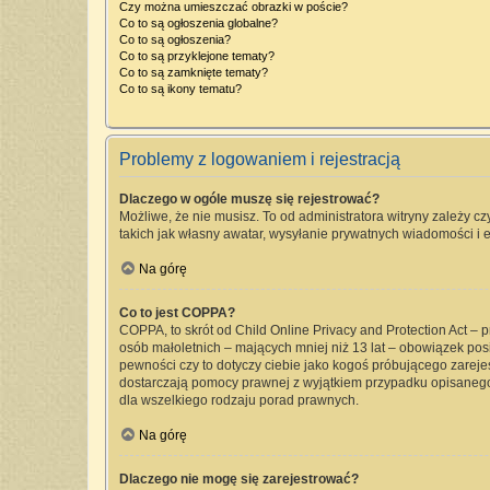
Czy można umieszczać obrazki w poście?
Co to są ogłoszenia globalne?
Co to są ogłoszenia?
Co to są przyklejone tematy?
Co to są zamknięte tematy?
Co to są ikony tematu?
Problemy z logowaniem i rejestracją
Dlaczego w ogóle muszę się rejestrować?
Możliwe, że nie musisz. To od administratora witryny zależy cz
takich jak własny awatar, wysyłanie prywatnych wiadomości i e
Na górę
Co to jest COPPA?
COPPA, to skrót od Child Online Privacy and Protection Act –
osób małoletnich – mających mniej niż 13 lat – obowiązek pos
pewności czy to dotyczy ciebie jako kogoś próbującego zarejest
dostarczają pomocy prawnej z wyjątkiem przypadku opisanego
dla wszelkiego rodzaju porad prawnych.
Na górę
Dlaczego nie mogę się zarejestrować?