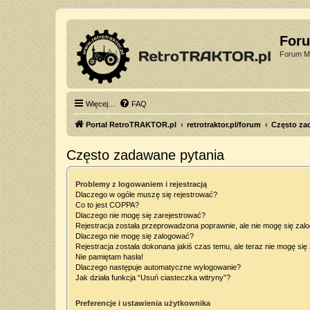
For
Forum Mi
Więcej…
FAQ
Portal RetroTRAKTOR.pl
retrotraktor.pl/forum
Często za
Często zadawane pytania
Problemy z logowaniem i rejestracją
Dlaczego w ogóle muszę się rejestrować?
Co to jest COPPA?
Dlaczego nie mogę się zarejestrować?
Rejestracja została przeprowadzona poprawnie, ale nie mogę się zal
Dlaczego nie mogę się zalogować?
Rejestracja została dokonana jakiś czas temu, ale teraz nie mogę si
Nie pamiętam hasła!
Dlaczego następuje automatyczne wylogowanie?
Jak działa funkcja “Usuń ciasteczka witryny”?
Preferencje i ustawienia użytkownika