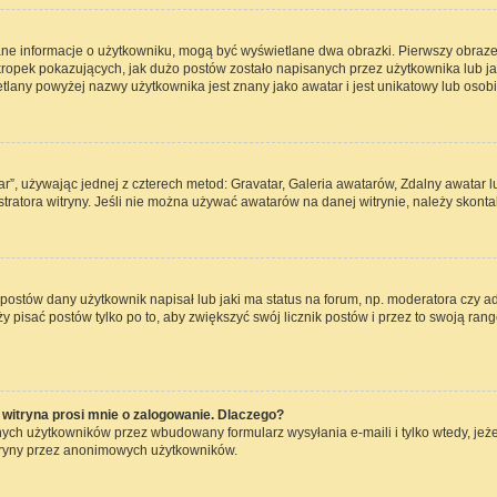
ane informacje o użytkowniku, mogą być wyświetlane dwa obrazki. Pierwszy obraze
opek pokazujących, jak dużo postów zostało napisanych przez użytkownika lub jaki j
lany powyżej nazwy użytkownika jest znany jako awatar i jest unikatowy lub osob
ar”, używając jednej z czterech metod: Gravatar, Galeria awatarów, Zdalny awatar 
ratora witryny. Jeśli nie można używać awatarów na danej witrynie, należy skontak
ostów dany użytkownik napisał lub jaki ma status na forum, np. moderatora czy a
ży pisać postów tylko po to, aby zwiększyć swój licznik postów i przez to swoją rang
witryna prosi mnie o zalogowanie. Dlaczego?
ch użytkowników przez wbudowany formularz wysyłania e-maili i tylko wtedy, jeżel
tryny przez anonimowych użytkowników.