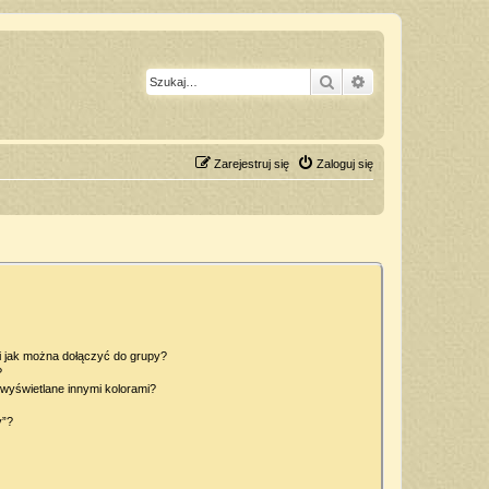
Szukaj
Wyszukiwanie z
Zarejestruj się
Zaloguj się
 i jak można dołączyć do grupy?
?
wyświetlane innymi kolorami?
y”?