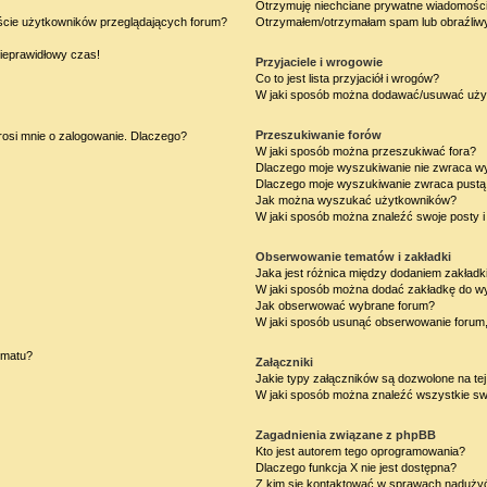
Otrzymuję niechciane prywatne wiadomości
iście użytkowników przeglądających forum?
Otrzymałem/otrzymałam spam lub obraźliwy 
nieprawidłowy czas!
Przyjaciele i wrogowie
Co to jest lista przyjaciół i wrogów?
W jaki sposób można dodawać/usuwać użytk
Przeszukiwanie forów
rosi mnie o zalogowanie. Dlaczego?
W jaki sposób można przeszukiwać fora?
Dlaczego moje wyszukiwanie nie zwraca w
Dlaczego moje wyszukiwanie zwraca pustą 
Jak można wyszukać użytkowników?
W jaki sposób można znaleźć swoje posty i
Obserwowanie tematów i zakładki
Jaka jest różnica między dodaniem zakład
W jaki sposób można dodać zakładkę do w
Jak obserwować wybrane forum?
W jaki sposób usunąć obserwowanie forum
ematu?
Załączniki
Jakie typy załączników są dozwolone na tej
W jaki sposób można znaleźć wszystkie swo
Zagadnienia związane z phpBB
Kto jest autorem tego oprogramowania?
Dlaczego funkcja X nie jest dostępna?
Z kim się kontaktować w sprawach nadużyć