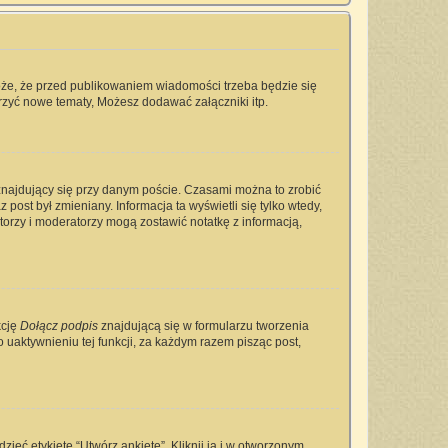
oże, że przed publikowaniem wiadomości trzeba będzie się
rzyć nowe tematy, Możesz dodawać załączniki itp.
najdujący się przy danym poście. Czasami można to zrobić
 post był zmieniany. Informacja ta wyświetli się tylko wtedy,
ratorzy i moderatorzy mogą zostawić notatkę z informacją,
kcję
Dołącz podpis
znajdującą się w formularzu tworzenia
aktywnieniu tej funkcji, za każdym razem pisząc post,
ieć etykietę “Utwórz ankietę”. Kliknij ją i w otworzonym