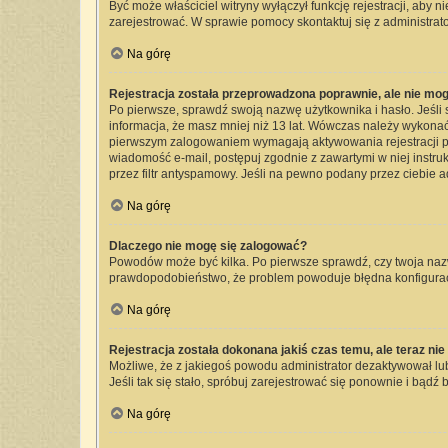
Być może właściciel witryny wyłączył funkcję rejestracji, aby 
zarejestrować. W sprawie pomocy skontaktuj się z administrato
Na górę
Rejestracja została przeprowadzona poprawnie, ale nie mog
Po pierwsze, sprawdź swoją nazwę użytkownika i hasło. Jeśli 
informacja, że masz mniej niż 13 lat. Wówczas należy wykonać 
pierwszym zalogowaniem wymagają aktywowania rejestracji przez
wiadomość e-mail, postępuj zgodnie z zawartymi w niej instru
przez filtr antyspamowy. Jeśli na pewno podany przez ciebie a
Na górę
Dlaczego nie mogę się zalogować?
Powodów może być kilka. Po pierwsze sprawdź, czy twoja nazwa 
prawdopodobieństwo, że problem powoduje błędna konfiguracja 
Na górę
Rejestracja została dokonana jakiś czas temu, ale teraz ni
Możliwe, że z jakiegoś powodu administrator dezaktywował lub 
Jeśli tak się stało, spróbuj zarejestrować się ponownie i bą
Na górę