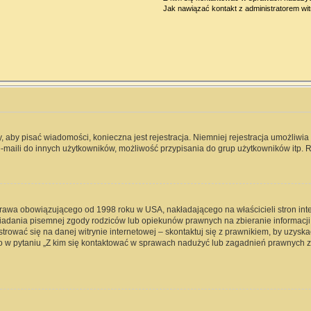
Jak nawiązać kontakt z administratorem wi
y, aby pisać wiadomości, konieczna jest rejestracja. Niemniej rejestracja umożliwi
-maili do innych użytkowników, możliwość przypisania do grup użytkowników itp. Re
 prawa obowiązującego od 1998 roku w USA, nakładającego na właścicieli stron int
iadania pisemnej zgody rodziców lub opiekunów prawnych na zbieranie informacji 
rować się na danej witrynie internetowej – skontaktuj się z prawnikiem, by uzyskać
 w pytaniu „Z kim się kontaktować w sprawach nadużyć lub zagadnień prawnych zw