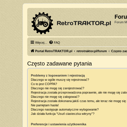
For
Forum Mi
Więcej…
FAQ
Portal RetroTRAKTOR.pl
retrotraktor.pl/forum
Często za
Często zadawane pytania
Problemy z logowaniem i rejestracją
Dlaczego w ogóle muszę się rejestrować?
Co to jest COPPA?
Dlaczego nie mogę się zarejestrować?
Rejestracja została przeprowadzona poprawnie, ale nie mogę się zal
Dlaczego nie mogę się zalogować?
Rejestracja została dokonana jakiś czas temu, ale teraz nie mogę si
Nie pamiętam hasła!
Dlaczego następuje automatyczne wylogowanie?
Jak działa funkcja “Usuń ciasteczka witryny”?
Preferencje i ustawienia użytkownika