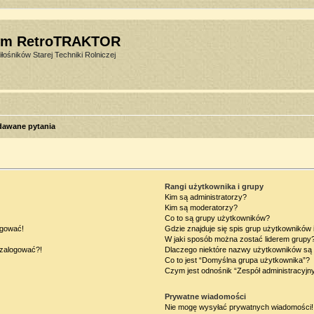
um RetroTRAKTOR
łośników Starej Techniki Rolniczej
dawane pytania
Rangi użytkownika i grupy
Kim są administratorzy?
Kim są moderatorzy?
Co to są grupy użytkowników?
ogować!
Gdzie znajduje się spis grup użytkowników
W jaki sposób można zostać liderem grupy
ę zalogować?!
Dlaczego niektóre nazwy użytkowników są 
Co to jest “Domyślna grupa użytkownika”?
Czym jest odnośnik “Zespół administracyjn
Prywatne wiadomości
Nie mogę wysyłać prywatnych wiadomości!