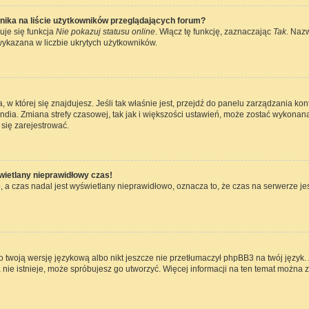
nika na liście użytkowników przeglądających forum?
uje się funkcja
Nie pokazuj statusu online
. Włącz tę funkcję, zaznaczając
Tak
. Naz
wykazana w liczbie ukrytych użytkowników.
ta, w której się znajdujesz. Jeśli tak właśnie jest, przejdź do panelu zarządzania k
dia. Zmiana strefy czasowej, tak jak i większości ustawień, może zostać wykonana
się zarejestrować.
wietlany nieprawidłowy czas!
 a czas nadal jest wyświetlany nieprawidłowo, oznacza to, że czas na serwerze jes
 twoją wersję językową albo nikt jeszcze nie przetłumaczył phpBB3 na twój język. 
a nie istnieje, może spróbujesz go utworzyć. Więcej informacji na ten temat można 