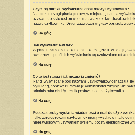
Czym są obrazki wyświetlane obok nazwy użytkownika?
Na stronie przeglądania postów, w miejscu, gdzie są wyświetl
używanego stylu jest on w formie gwiazdek, kwadracików lub kr
nazwy użytkownika. Drugi, zazwyczaj większy obrazek, wyświet
Na górę
Jak wyświetlić awatar?
W panelu zarządzania kontem na karcie „Profil” w sekcji „Awat
awatarów i sposób ich wyświetlania są uzależnione od administ
Na górę
Co to jest ranga i jak można ją zmienić?
Rangi wyświetlane pod nazwami użytkowników oznaczają, ile p
stylu rang, ponieważ ustawia je administrator witryny. Nie nale
administrator obniży licznik postów takiego użytkownika.
Na górę
Podczas próby wysłania wiadomości e-mail do użytkownika 
Tylko zarejestrowani użytkownicy mogą wysyłać e-maile do inny
nieprawidłowym używaniem systemu poczty elektronicznej wi
Na górę