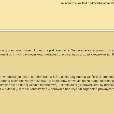
Jak nawiązać kontakt z administratorem wi
y, aby pisać wiadomości, konieczna jest rejestracja. Niemniej rejestracja umożliwi
-maili do innych użytkowników, możliwość przypisania do grup użytkowników itp. Re
 prawa obowiązującego od 1998 roku w USA, nakładającego na właścicieli stron int
iadania pisemnej zgody rodziców lub opiekunów prawnych na zbieranie informacji 
rować się na danej witrynie internetowej – skontaktuj się z prawnikiem, by uzyskać
 w pytaniu „Z kim się kontaktować w sprawach nadużyć lub zagadnień prawnych zw