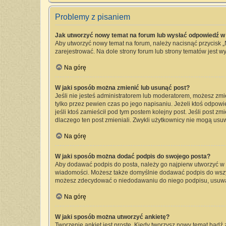
Problemy z pisaniem
Jak utworzyć nowy temat na forum lub wysłać odpowiedź w
Aby utworzyć nowy temat na forum, należy nacisnąć przycisk 
zarejestrować. Na dole strony forum lub strony tematów jest 
Na górę
W jaki sposób można zmienić lub usunąć post?
Jeśli nie jesteś administratorem lub moderatorem, możesz zmi
tylko przez pewien czas po jego napisaniu. Jeżeli ktoś odpowied
jeśli ktoś zamieścił pod tym postem kolejny post. Jeśli post zm
dlaczego ten post zmieniali. Zwykli użytkownicy nie mogą usu
Na górę
W jaki sposób można dodać podpis do swojego posta?
Aby dodawać podpis do posta, należy go najpierw utworzyć w
wiadomości. Możesz także domyślnie dodawać podpis do wszyst
możesz zdecydować o niedodawaniu do niego podpisu, usuwa
Na górę
W jaki sposób można utworzyć ankietę?
Tworzenie ankiet jest proste. Kiedy tworzysz nowy temat bądź 