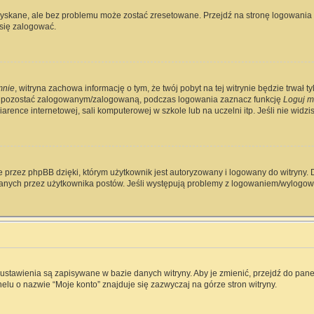
skane, ale bez problemu może zostać zresetowane. Przejdź na stronę logowania i 
się zalogować.
mnie
, witryna zachowa informację o tym, że twój pobyt na tej witrynie będzie trwał 
y pozostać zalogowanym/zalogowaną, podczas logowania zaznacz funkcję
Loguj m
rence internetowej, sali komputerowej w szkole lub na uczelni itp. Jeśli nie widzisz 
 przez phpBB dzięki, którym użytkownik jest autoryzowany i logowany do witryny. D
zytanych przez użytkownika postów. Jeśli występują problemy z logowaniem/wylog
e ustawienia są zapisywane w bazie danych witryny. Aby je zmienić, przejdź do p
elu o nazwie “Moje konto” znajduje się zazwyczaj na górze stron witryny.