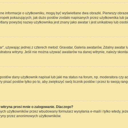
ane informacje o użytkowniku, mogą być wyświetlane dwa obrazki. Pierwszy obraze
opek pokazujących, jak dużo postów zostało napisanych przez użytkownika lub jaki j
lany powyżej nazwy użytkownika jest znany jako awatar i jest unikatowy lub osob
ar”, używając jednej z czterech metod: Gravatar, Galeria awatarów, Zdalny awatar 
ratora witryny. Jeśli nie można używać awatarów na danej witrynie, należy skontak
ostów dany użytkownik napisał lub jaki ma status na forum, np. moderatora czy a
ży pisać postów tylko po to, aby zwiększyć swój licznik postów i przez to swoją rang
witryna prosi mnie o zalogowanie. Dlaczego?
ch użytkowników przez wbudowany formularz wysyłania e-maili i tylko wtedy, jeżel
tryny przez anonimowych użytkowników.