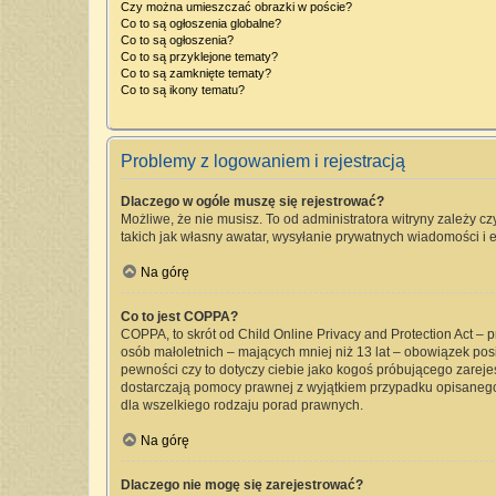
Czy można umieszczać obrazki w poście?
Co to są ogłoszenia globalne?
Co to są ogłoszenia?
Co to są przyklejone tematy?
Co to są zamknięte tematy?
Co to są ikony tematu?
Problemy z logowaniem i rejestracją
Dlaczego w ogóle muszę się rejestrować?
Możliwe, że nie musisz. To od administratora witryny zależy cz
takich jak własny awatar, wysyłanie prywatnych wiadomości i e
Na górę
Co to jest COPPA?
COPPA, to skrót od Child Online Privacy and Protection Act –
osób małoletnich – mających mniej niż 13 lat – obowiązek pos
pewności czy to dotyczy ciebie jako kogoś próbującego zarejest
dostarczają pomocy prawnej z wyjątkiem przypadku opisanego
dla wszelkiego rodzaju porad prawnych.
Na górę
Dlaczego nie mogę się zarejestrować?