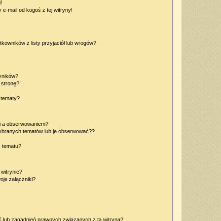
!
e-mail od kogoś z tej witryny!
owników z listy przyjaciół lub wrogów?
yników?
stronę?!
 tematy?
ki a obserwowaniem?
ybranych tematów lub je obserwować??
, tematu?
 witrynie?
je załączniki?
 lub zagadnień prawnych związanych z tą witryną?