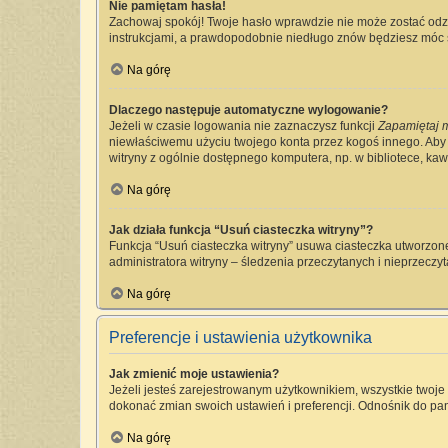
Nie pamiętam hasła!
Zachowaj spokój! Twoje hasło wprawdzie nie może zostać odzy
instrukcjami, a prawdopodobnie niedługo znów będziesz móc 
Na górę
Dlaczego następuje automatyczne wylogowanie?
Jeżeli w czasie logowania nie zaznaczysz funkcji
Zapamiętaj 
niewłaściwemu użyciu twojego konta przez kogoś innego. Ab
witryny z ogólnie dostępnego komputera, np. w bibliotece, kawia
Na górę
Jak działa funkcja “Usuń ciasteczka witryny”?
Funkcja “Usuń ciasteczka witryny” usuwa ciasteczka utworzone
administratora witryny – śledzenia przeczytanych i nieprzec
Na górę
Preferencje i ustawienia użytkownika
Jak zmienić moje ustawienia?
Jeżeli jesteś zarejestrowanym użytkownikiem, wszystkie twoj
dokonać zmian swoich ustawień i preferencji. Odnośnik do pan
Na górę