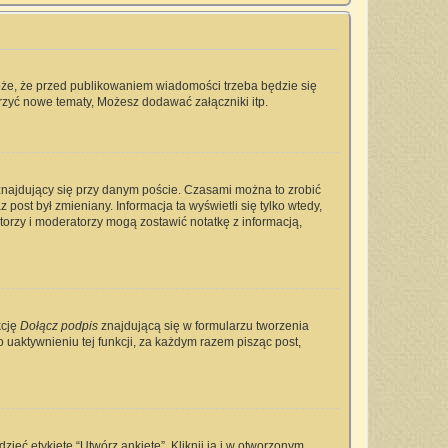
oże, że przed publikowaniem wiadomości trzeba będzie się
rzyć nowe tematy, Możesz dodawać załączniki itp.
najdujący się przy danym poście. Czasami można to zrobić
 post był zmieniany. Informacja ta wyświetli się tylko wtedy,
ratorzy i moderatorzy mogą zostawić notatkę z informacją,
kcję
Dołącz podpis
znajdującą się w formularzu tworzenia
aktywnieniu tej funkcji, za każdym razem pisząc post,
ieć etykietę “Utwórz ankietę”. Kliknij ją i w otworzonym