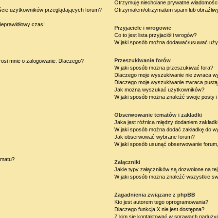
Otrzymuję niechciane prywatne wiadomości
iście użytkowników przeglądających forum?
Otrzymałem/otrzymałam spam lub obraźliwy 
nieprawidłowy czas!
Przyjaciele i wrogowie
Co to jest lista przyjaciół i wrogów?
W jaki sposób można dodawać/usuwać użytk
Przeszukiwanie forów
rosi mnie o zalogowanie. Dlaczego?
W jaki sposób można przeszukiwać fora?
Dlaczego moje wyszukiwanie nie zwraca w
Dlaczego moje wyszukiwanie zwraca pustą 
Jak można wyszukać użytkowników?
W jaki sposób można znaleźć swoje posty i
Obserwowanie tematów i zakładki
Jaka jest różnica między dodaniem zakład
W jaki sposób można dodać zakładkę do w
Jak obserwować wybrane forum?
W jaki sposób usunąć obserwowanie forum
ematu?
Załączniki
Jakie typy załączników są dozwolone na tej
W jaki sposób można znaleźć wszystkie swo
Zagadnienia związane z phpBB
Kto jest autorem tego oprogramowania?
Dlaczego funkcja X nie jest dostępna?
Z kim się kontaktować w sprawach nadużyć