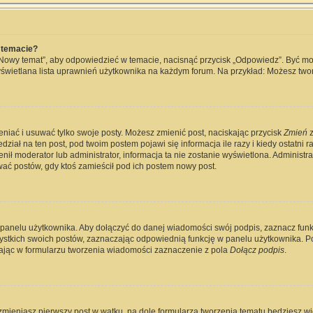
 temacie?
„Nowy temat”, aby odpowiedzieć w temacie, nacisnąć przycisk „Odpowiedz”. Być m
wyświetlana lista uprawnień użytkownika na każdym forum. Na przykład: Możesz two
eniać i usuwać tylko swoje posty. Możesz zmienić post, naciskając przycisk
Zmień
z
ział na ten post, pod twoim postem pojawi się informacja ile razy i kiedy ostatni raz
ienił moderator lub administrator, informacja ta nie zostanie wyświetlona. Administ
wać postów, gdy ktoś zamieścił pod ich postem nowy post.
 panelu użytkownika. Aby dołączyć do danej wiadomości swój podpis, zaznacz fun
kich swoich postów, zaznaczając odpowiednią funkcję w panelu użytkownika. Po u
jąc w formularzu tworzenia wiadomości zaznaczenie z pola
Dołącz podpis
.
zmieniasz pierwszy post w wątku, na dole formularza tworzenia tematu będziesz widz