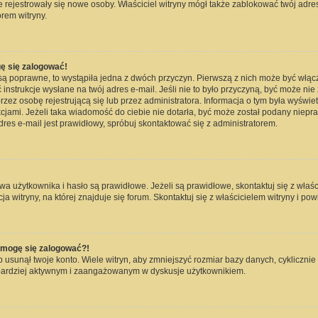
nie rejestrowały się nowe osoby. Właściciel witryny mógł także zablokować twój adre
rem witryny.
ę się zalogować!
są poprawne, to wystąpiła jedna z dwóch przyczyn. Pierwszą z nich może być włąc
instrukcje wysłane na twój adres e-mail. Jeśli nie to było przyczyną, być może nie
 osobę rejestrującą się lub przez administratora. Informacja o tym była wyświetlo
kcjami. Jeżeli taka wiadomość do ciebie nie dotarła, być może został podany niep
dres e-mail jest prawidłowy, spróbuj skontaktować się z administratorem.
użytkownika i hasło są prawidłowe. Jeżeli są prawidłowe, skontaktuj się z właścici
witryny, na której znajduje się forum. Skontaktuj się z właścicielem witryny i po
e mogę się zalogować?!
usunął twoje konto. Wiele witryn, aby zmniejszyć rozmiar bazy danych, cyklicznie 
dź bardziej aktywnym i zaangażowanym w dyskusje użytkownikiem.