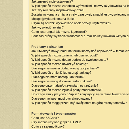
Jak zmienić moje ustawienia?
W jaki sposób można zapobiec wyświetlaniu nazwy użytkownika na l
Jest wyświetlany nieprawidłowy czas!
Została wykonana zmiana strefy czasowej, a nadal jest wyświetlany 
Mojego języka nie ma na liście!
Czym są obrazki wyświetlane obok nazwy użytkownika?
Jak wyświetlić awatar?
Co to jest ranga i jak można ją zmienić?
Podczas próby wysłania wiadomości e-mail do użytkownika witryna p
Problemy z pisaniem
Jak utworzyć nowy temat na forum lub wysłać odpowiedź w temacie?
W jaki sposób można zmienić lub usunąć post?
W jaki sposób można dodać podpis do swojego posta?
W jaki sposób można utworzyć ankietę?
Dlaczego nie można dodać więcej opcji ankiety?
W jaki sposób zmienić lub usunąć ankietę?
Dlaczego nie mam dostępu do forum?
Dlaczego nie mogę dodawać załączników?
Dlaczego otrzymałem/otrzymałam ostrzeżenie?
W jaki sposób można zgłosić posty moderatorowi?
Do czego służy przycisk “Zapisz” znajdujący się w oknie tworzenia t
Dlaczego mój post musi być akceptowany?
W jaki sposób mogę przesunąć swój temat na górę strony tematów?
Formatowanie i typy tematów
Co to jest BBCode?
Czy można używać języka HTML?
Co to są są emotikony?