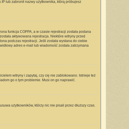
s IP lub zabronił nazwy użytkownika, którą próbujesz
zona funkcja COPPA, a w czasie rejestracji została podana
 została aktywowana rejestracja. Niektóre witryny przed
na podczas rejestracji. Jeśli została wysłana do ciebie
rawidłowy adres e-mail lub wiadomość została zatrzymana
elem witryny i zapytaj, czy cię nie zablokowano. Istnieje też
wiadom go o tym problemie. Musi on go naprawić.
usuwa użytkowników, którzy nic nie pisali przez dłuższy czas.