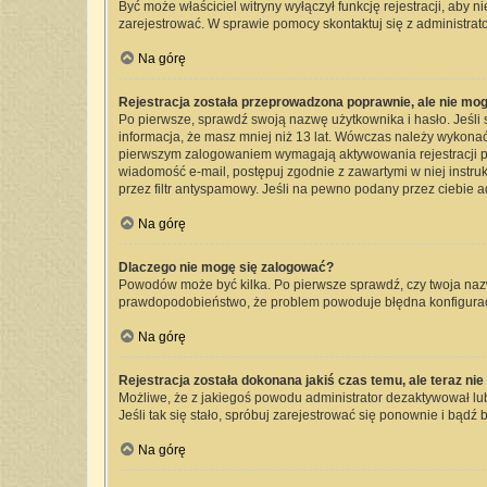
Być może właściciel witryny wyłączył funkcję rejestracji, aby 
zarejestrować. W sprawie pomocy skontaktuj się z administrato
Na górę
Rejestracja została przeprowadzona poprawnie, ale nie mog
Po pierwsze, sprawdź swoją nazwę użytkownika i hasło. Jeśli 
informacja, że masz mniej niż 13 lat. Wówczas należy wykonać 
pierwszym zalogowaniem wymagają aktywowania rejestracji przez
wiadomość e-mail, postępuj zgodnie z zawartymi w niej instru
przez filtr antyspamowy. Jeśli na pewno podany przez ciebie a
Na górę
Dlaczego nie mogę się zalogować?
Powodów może być kilka. Po pierwsze sprawdź, czy twoja nazwa 
prawdopodobieństwo, że problem powoduje błędna konfiguracja 
Na górę
Rejestracja została dokonana jakiś czas temu, ale teraz ni
Możliwe, że z jakiegoś powodu administrator dezaktywował lub 
Jeśli tak się stało, spróbuj zarejestrować się ponownie i bą
Na górę