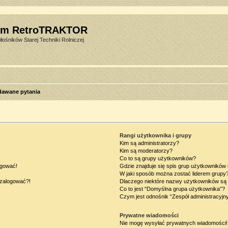
um RetroTRAKTOR
łośników Starej Techniki Rolniczej
dawane pytania
Rangi użytkownika i grupy
Kim są administratorzy?
Kim są moderatorzy?
Co to są grupy użytkowników?
ogować!
Gdzie znajduje się spis grup użytkowników
W jaki sposób można zostać liderem grupy
ę zalogować?!
Dlaczego niektóre nazwy użytkowników są 
Co to jest “Domyślna grupa użytkownika”?
Czym jest odnośnik “Zespół administracyjn
Prywatne wiadomości
Nie mogę wysyłać prywatnych wiadomości!