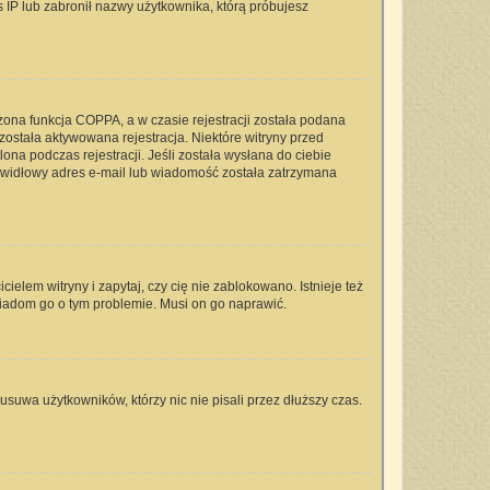
s IP lub zabronił nazwy użytkownika, którą próbujesz
zona funkcja COPPA, a w czasie rejestracji została podana
 została aktywowana rejestracja. Niektóre witryny przed
na podczas rejestracji. Jeśli została wysłana do ciebie
rawidłowy adres e-mail lub wiadomość została zatrzymana
elem witryny i zapytaj, czy cię nie zablokowano. Istnieje też
wiadom go o tym problemie. Musi on go naprawić.
usuwa użytkowników, którzy nic nie pisali przez dłuższy czas.