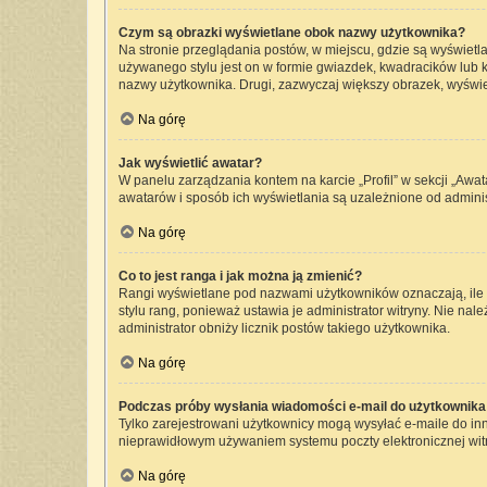
Czym są obrazki wyświetlane obok nazwy użytkownika?
Na stronie przeglądania postów, w miejscu, gdzie są wyświetl
używanego stylu jest on w formie gwiazdek, kwadracików lub kr
nazwy użytkownika. Drugi, zazwyczaj większy obrazek, wyświet
Na górę
Jak wyświetlić awatar?
W panelu zarządzania kontem na karcie „Profil” w sekcji „Awat
awatarów i sposób ich wyświetlania są uzależnione od administ
Na górę
Co to jest ranga i jak można ją zmienić?
Rangi wyświetlane pod nazwami użytkowników oznaczają, ile p
stylu rang, ponieważ ustawia je administrator witryny. Nie nale
administrator obniży licznik postów takiego użytkownika.
Na górę
Podczas próby wysłania wiadomości e-mail do użytkownika 
Tylko zarejestrowani użytkownicy mogą wysyłać e-maile do inny
nieprawidłowym używaniem systemu poczty elektronicznej wi
Na górę