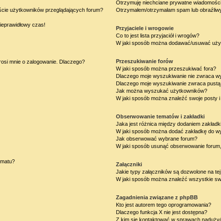
Otrzymuję niechciane prywatne wiadomości
iście użytkowników przeglądających forum?
Otrzymałem/otrzymałam spam lub obraźliwy 
nieprawidłowy czas!
Przyjaciele i wrogowie
Co to jest lista przyjaciół i wrogów?
W jaki sposób można dodawać/usuwać użytk
Przeszukiwanie forów
rosi mnie o zalogowanie. Dlaczego?
W jaki sposób można przeszukiwać fora?
Dlaczego moje wyszukiwanie nie zwraca w
Dlaczego moje wyszukiwanie zwraca pustą 
Jak można wyszukać użytkowników?
W jaki sposób można znaleźć swoje posty i
Obserwowanie tematów i zakładki
Jaka jest różnica między dodaniem zakład
W jaki sposób można dodać zakładkę do w
Jak obserwować wybrane forum?
W jaki sposób usunąć obserwowanie forum
ematu?
Załączniki
Jakie typy załączników są dozwolone na tej
W jaki sposób można znaleźć wszystkie swo
Zagadnienia związane z phpBB
Kto jest autorem tego oprogramowania?
Dlaczego funkcja X nie jest dostępna?
Z kim się kontaktować w sprawach nadużyć