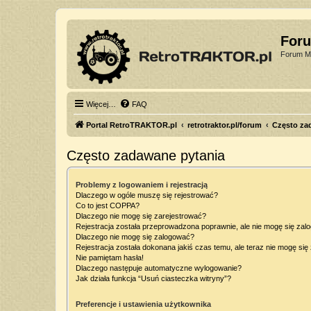
For
Forum Mi
Więcej…
FAQ
Portal RetroTRAKTOR.pl
retrotraktor.pl/forum
Często za
Często zadawane pytania
Problemy z logowaniem i rejestracją
Dlaczego w ogóle muszę się rejestrować?
Co to jest COPPA?
Dlaczego nie mogę się zarejestrować?
Rejestracja została przeprowadzona poprawnie, ale nie mogę się zal
Dlaczego nie mogę się zalogować?
Rejestracja została dokonana jakiś czas temu, ale teraz nie mogę si
Nie pamiętam hasła!
Dlaczego następuje automatyczne wylogowanie?
Jak działa funkcja “Usuń ciasteczka witryny”?
Preferencje i ustawienia użytkownika