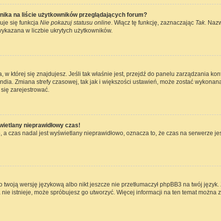
nika na liście użytkowników przeglądających forum?
uje się funkcja
Nie pokazuj statusu online
. Włącz tę funkcję, zaznaczając
Tak
. Naz
wykazana w liczbie ukrytych użytkowników.
ta, w której się znajdujesz. Jeśli tak właśnie jest, przejdź do panelu zarządzania k
dia. Zmiana strefy czasowej, tak jak i większości ustawień, może zostać wykonana
się zarejestrować.
wietlany nieprawidłowy czas!
 a czas nadal jest wyświetlany nieprawidłowo, oznacza to, że czas na serwerze jes
 twoją wersję językową albo nikt jeszcze nie przetłumaczył phpBB3 na twój język. 
a nie istnieje, może spróbujesz go utworzyć. Więcej informacji na ten temat można 