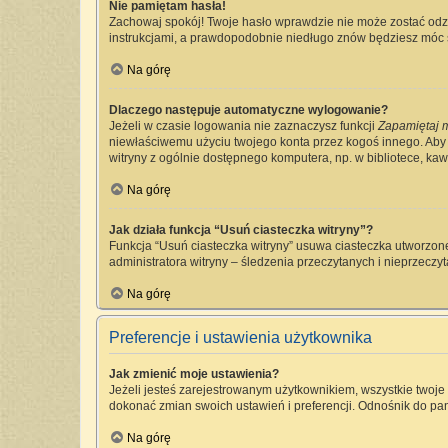
Nie pamiętam hasła!
Zachowaj spokój! Twoje hasło wprawdzie nie może zostać odzy
instrukcjami, a prawdopodobnie niedługo znów będziesz móc 
Na górę
Dlaczego następuje automatyczne wylogowanie?
Jeżeli w czasie logowania nie zaznaczysz funkcji
Zapamiętaj 
niewłaściwemu użyciu twojego konta przez kogoś innego. Ab
witryny z ogólnie dostępnego komputera, np. w bibliotece, kawia
Na górę
Jak działa funkcja “Usuń ciasteczka witryny”?
Funkcja “Usuń ciasteczka witryny” usuwa ciasteczka utworzone
administratora witryny – śledzenia przeczytanych i nieprzec
Na górę
Preferencje i ustawienia użytkownika
Jak zmienić moje ustawienia?
Jeżeli jesteś zarejestrowanym użytkownikiem, wszystkie twoj
dokonać zmian swoich ustawień i preferencji. Odnośnik do pan
Na górę