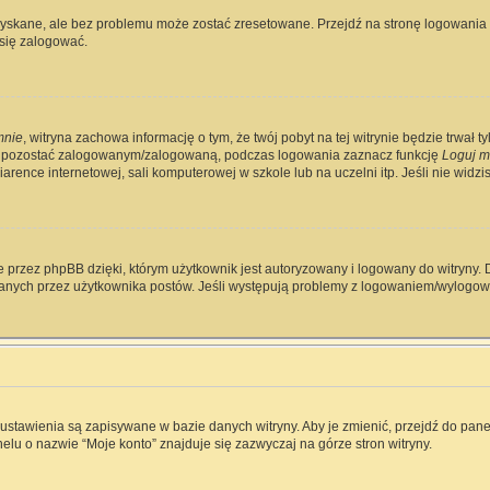
skane, ale bez problemu może zostać zresetowane. Przejdź na stronę logowania i 
się zalogować.
mnie
, witryna zachowa informację o tym, że twój pobyt na tej witrynie będzie trwał 
y pozostać zalogowanym/zalogowaną, podczas logowania zaznacz funkcję
Loguj m
rence internetowej, sali komputerowej w szkole lub na uczelni itp. Jeśli nie widzisz 
 przez phpBB dzięki, którym użytkownik jest autoryzowany i logowany do witryny. D
zytanych przez użytkownika postów. Jeśli występują problemy z logowaniem/wylog
e ustawienia są zapisywane w bazie danych witryny. Aby je zmienić, przejdź do p
elu o nazwie “Moje konto” znajduje się zazwyczaj na górze stron witryny.