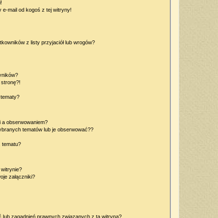
!
e-mail od kogoś z tej witryny!
owników z listy przyjaciół lub wrogów?
yników?
stronę?!
 tematy?
ki a obserwowaniem?
ybranych tematów lub je obserwować??
, tematu?
 witrynie?
je załączniki?
 lub zagadnień prawnych związanych z tą witryną?