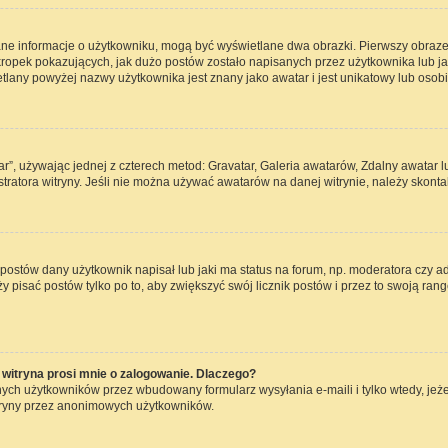
ane informacje o użytkowniku, mogą być wyświetlane dwa obrazki. Pierwszy obraze
opek pokazujących, jak dużo postów zostało napisanych przez użytkownika lub jaki j
lany powyżej nazwy użytkownika jest znany jako awatar i jest unikatowy lub osob
ar”, używając jednej z czterech metod: Gravatar, Galeria awatarów, Zdalny awatar 
ratora witryny. Jeśli nie można używać awatarów na danej witrynie, należy skontak
ostów dany użytkownik napisał lub jaki ma status na forum, np. moderatora czy a
ży pisać postów tylko po to, aby zwiększyć swój licznik postów i przez to swoją rang
witryna prosi mnie o zalogowanie. Dlaczego?
ch użytkowników przez wbudowany formularz wysyłania e-maili i tylko wtedy, jeżel
tryny przez anonimowych użytkowników.