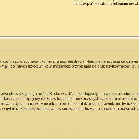
Jak nawiązać kontakt z administratorem wi
y, aby pisać wiadomości, konieczna jest rejestracja. Niemniej rejestracja umożliwi
-maili do innych użytkowników, możliwość przypisania do grup użytkowników itp. Re
 prawa obowiązującego od 1998 roku w USA, nakładającego na właścicieli stron int
iadania pisemnej zgody rodziców lub opiekunów prawnych na zbieranie informacji 
rować się na danej witrynie internetowej – skontaktuj się z prawnikiem, by uzyskać
 w pytaniu „Z kim się kontaktować w sprawach nadużyć lub zagadnień prawnych zw