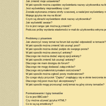
Jak zmienić moje ustawienia?
W jaki sposób można zapobiec wyświetlaniu nazwy użytkownika na l
Jest wyświetlany nieprawidłowy czas!
Została wykonana zmiana strefy czasowej, a nadal jest wyświetlany 
Mojego języka nie ma na liście!
Czym są obrazki wyświetlane obok nazwy użytkownika?
Jak wyświetlić awatar?
Co to jest ranga i jak można ją zmienić?
Podczas próby wysłania wiadomości e-mail do użytkownika witryna p
Problemy z pisaniem
Jak utworzyć nowy temat na forum lub wysłać odpowiedź w temacie?
W jaki sposób można zmienić lub usunąć post?
W jaki sposób można dodać podpis do swojego posta?
W jaki sposób można utworzyć ankietę?
Dlaczego nie można dodać więcej opcji ankiety?
W jaki sposób zmienić lub usunąć ankietę?
Dlaczego nie mam dostępu do forum?
Dlaczego nie mogę dodawać załączników?
Dlaczego otrzymałem/otrzymałam ostrzeżenie?
W jaki sposób można zgłosić posty moderatorowi?
Do czego służy przycisk “Zapisz” znajdujący się w oknie tworzenia t
Dlaczego mój post musi być akceptowany?
W jaki sposób mogę przesunąć swój temat na górę strony tematów?
Formatowanie i typy tematów
Co to jest BBCode?
Czy można używać języka HTML?
Co to są są emotikony?