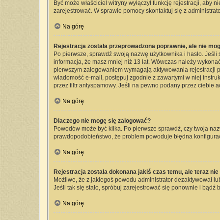
Być może właściciel witryny wyłączył funkcję rejestracji, aby 
zarejestrować. W sprawie pomocy skontaktuj się z administrato
Na górę
Rejestracja została przeprowadzona poprawnie, ale nie mog
Po pierwsze, sprawdź swoją nazwę użytkownika i hasło. Jeśli 
informacja, że masz mniej niż 13 lat. Wówczas należy wykonać 
pierwszym zalogowaniem wymagają aktywowania rejestracji przez
wiadomość e-mail, postępuj zgodnie z zawartymi w niej instru
przez filtr antyspamowy. Jeśli na pewno podany przez ciebie a
Na górę
Dlaczego nie mogę się zalogować?
Powodów może być kilka. Po pierwsze sprawdź, czy twoja nazwa 
prawdopodobieństwo, że problem powoduje błędna konfiguracja 
Na górę
Rejestracja została dokonana jakiś czas temu, ale teraz ni
Możliwe, że z jakiegoś powodu administrator dezaktywował lub 
Jeśli tak się stało, spróbuj zarejestrować się ponownie i bą
Na górę