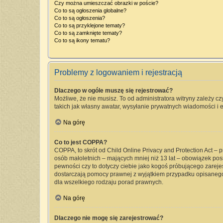
Czy można umieszczać obrazki w poście?
Co to są ogłoszenia globalne?
Co to są ogłoszenia?
Co to są przyklejone tematy?
Co to są zamknięte tematy?
Co to są ikony tematu?
Problemy z logowaniem i rejestracją
Dlaczego w ogóle muszę się rejestrować?
Możliwe, że nie musisz. To od administratora witryny zależy cz
takich jak własny awatar, wysyłanie prywatnych wiadomości i e
Na górę
Co to jest COPPA?
COPPA, to skrót od Child Online Privacy and Protection Act –
osób małoletnich – mających mniej niż 13 lat – obowiązek pos
pewności czy to dotyczy ciebie jako kogoś próbującego zarejest
dostarczają pomocy prawnej z wyjątkiem przypadku opisanego
dla wszelkiego rodzaju porad prawnych.
Na górę
Dlaczego nie mogę się zarejestrować?