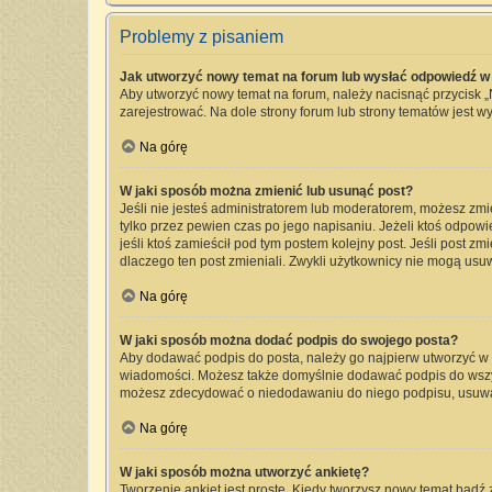
Problemy z pisaniem
Jak utworzyć nowy temat na forum lub wysłać odpowiedź w
Aby utworzyć nowy temat na forum, należy nacisnąć przycisk 
zarejestrować. Na dole strony forum lub strony tematów jest 
Na górę
W jaki sposób można zmienić lub usunąć post?
Jeśli nie jesteś administratorem lub moderatorem, możesz zmi
tylko przez pewien czas po jego napisaniu. Jeżeli ktoś odpowied
jeśli ktoś zamieścił pod tym postem kolejny post. Jeśli post zm
dlaczego ten post zmieniali. Zwykli użytkownicy nie mogą usu
Na górę
W jaki sposób można dodać podpis do swojego posta?
Aby dodawać podpis do posta, należy go najpierw utworzyć w
wiadomości. Możesz także domyślnie dodawać podpis do wszyst
możesz zdecydować o niedodawaniu do niego podpisu, usuwa
Na górę
W jaki sposób można utworzyć ankietę?
Tworzenie ankiet jest proste. Kiedy tworzysz nowy temat bądź 