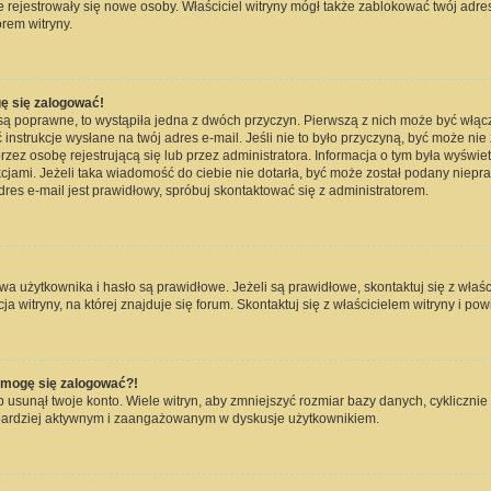
nie rejestrowały się nowe osoby. Właściciel witryny mógł także zablokować twój adre
rem witryny.
ę się zalogować!
są poprawne, to wystąpiła jedna z dwóch przyczyn. Pierwszą z nich może być włąc
instrukcje wysłane na twój adres e-mail. Jeśli nie to było przyczyną, być może nie
 osobę rejestrującą się lub przez administratora. Informacja o tym była wyświetlo
kcjami. Jeżeli taka wiadomość do ciebie nie dotarła, być może został podany niep
dres e-mail jest prawidłowy, spróbuj skontaktować się z administratorem.
użytkownika i hasło są prawidłowe. Jeżeli są prawidłowe, skontaktuj się z właścici
witryny, na której znajduje się forum. Skontaktuj się z właścicielem witryny i po
e mogę się zalogować?!
usunął twoje konto. Wiele witryn, aby zmniejszyć rozmiar bazy danych, cyklicznie 
dź bardziej aktywnym i zaangażowanym w dyskusje użytkownikiem.