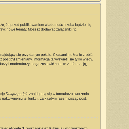
oże, że przed publikowaniem wiadomości trzeba będzie się
rzyć nowe tematy, Możesz dodawać załączniki itp.
najdujący się przy danym poście. Czasami można to zrobić
 post był zmieniany. Informacja ta wyświetli się tylko wtedy,
ratorzy i moderatorzy mogą zostawić notatkę z informacją,
kcję
Dołącz podpis
znajdującą się w formularzu tworzenia
aktywnieniu tej funkcji, za każdym razem pisząc post,
ieć etykietę “Utwórz ankietę”. Kliknij ją i w otworzonym