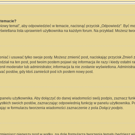
 temacie?
„Nowy temat”, aby odpowiedzieć w temacie, nacisnąć przycisk „Odpowiedz”. Być m
wyświetlana lista uprawnień użytkownika na każdym forum. Na przykład: Możesz two
eniać i usuwać tylko swoje posty. Możesz zmienić post, naciskając przycisk
Zmień
z
ział na ten post, pod twoim postem pojawi się informacja ile razy i kiedy ostatni raz
ienił moderator lub administrator, informacja ta nie zostanie wyświetlona. Administ
wać postów, gdy ktoś zamieścił pod ich postem nowy post.
 panelu użytkownika. Aby dołączyć do danej wiadomości swój podpis, zaznacz fun
kich swoich postów, zaznaczając odpowiednią funkcję w panelu użytkownika. Po u
jąc w formularzu tworzenia wiadomości zaznaczenie z pola
Dołącz podpis
.
zmieniasz pierwszy post w wątku, na dole formularza tworzenia tematu będziesz widz