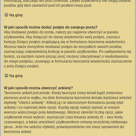
informacją, dlaczego ten post zmieniali. Zwykli użytkownicy nie mogą usuwać
postów, gdy ktoś zamieścił pod ich postem nowy post.
Na górę
W jaki sposób można dodać podpis do swojego posta?
Aby dodawać podpis do posta, należy go najpierw utworzyć w panelu
użytkownika. Aby dołączyć do danej wiadomości swój podpis, zaznacz
funkcję
Dołącz podpis
znajdującą się w formularzu tworzenia wiadomości.
Możesz także domyślnie dodawać podpis do wszystkich swoich postów,
zaznaczając odpowiednią funkcję w panelu użytkownika. Po uaktywnieniu tej
funkcji, za każdym razem pisząc post, możesz zdecydować o niedodawaniu
do niego podpisu, usuwając w formularzu tworzenia wiadomości zaznaczenie
z pola
Dołącz podpis
.
Na górę
W jaki sposób można utworzyć ankietę?
Tworzenie ankiet jest proste. Kiedy tworzysz nowy temat bądź zmieniasz
pierwszy post w wątku, na dole formularza tworzenia tematu będziesz widzieć
etykietę “Utwórz ankietę”. Kliknij ją i w otworzonym formularzu podaj tytuł
ankiety i co najmniej dwie opcje. Każdą opcję należy wpisać w nowym
wierszu widocznego pola tekstowego. Możesz określić liczbę opcji, jakie
użytkownik może wybrać, wyznaczyć czas trwania ankiety (0 – bez limitu
czasowego), a także umożliwić użytkownikom zmianę wcześniej oddanego
głosu. Jeśli nie widzisz etykiety, prawdopodobnie nie masz uprawnień do
tworzenia ankiet.