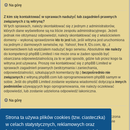
Na górę
Z kim się kontaktować w sprawach nadużyć lub zagadnień prawnych
związanych z tą witryną?
W tych sprawach, należy skontaktować się z jednym z administratorów,
których dane wyświetlone są na liście zespołu administracyjnego. Jeżeli
jednak nie otrzymasz odpowiedzi, należy skontaktować się z właścicielem
domeny – wykonaj sprawdzenie
kto to jest
lub, jeśli witryna jest uruchomiona
na jednym z darmowych serwisów, np. Yahoo!, free.fr, f2s.com, itp., z
kierownictwem lub wydziałem nadużyć tego serwisu. Absolutnie
nie należy
do kompetencji phpBB Limited i nie może ona w żaden sposób być
obarczana odpowiedzialnością za to w jaki sposób, gdzie lub przez kogo ta
witryna jest używana. Proszę nie kontaktować się z phpBB Limited w
sprawach zagadnień prawnych (wstrzymania i zaniechania,
odpowiedzialności, szkalujących komentarzy itp.)
bezpośrednio nie
związanych
z witryną phpBB.com lub oprogramowaniem phpBB samym w
sobie. Jeśli do phpBB Limited zostanie wysłana wiadomość dotycząca
innych
podmiotów
używających tego oprogramowania, nie należy oczekiwać
odpowiedzi, lub zostanie udzielona odpowiedź lakoniczna.
Na górę
Jak nawiązać kontakt z administratorem witryny?
Wszyscy użytkownicy witryny mogą używać – jeśli funkcja ta jest włączona
Strona ta używa plików cookies (tzw. ciasteczka)
przez administratora witryny – formularza „Kontakt z nami”. Członkowie
w celach statystycznych, reklamowych oraz
witryny mogą także używać odnośnika „Zespół administracyjny”.