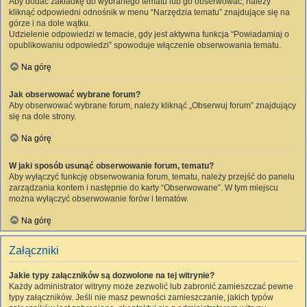
Aby dodać zakładkę do wybranego tematu lub go obserwować, należy
kliknąć odpowiedni odnośnik w menu “Narzędzia tematu” znajdujące się na
górze i na dole wątku.
Udzielenie odpowiedzi w temacie, gdy jest aktywna funkcja “Powiadamiaj o
opublikowaniu odpowiedzi” spowoduje włączenie obserwowania tematu.
Na górę
Jak obserwować wybrane forum?
Aby obserwować wybrane forum, należy kliknąć „Obserwuj forum” znajdujący
się na dole strony.
Na górę
W jaki sposób usunąć obserwowanie forum, tematu?
Aby wyłączyć funkcję obserwowania forum, tematu, należy przejść do panelu
zarządzania kontem i następnie do karty “Obserwowane”. W tym miejscu
można wyłączyć obserwowanie forów i tematów.
Na górę
Załączniki
Jakie typy załączników są dozwolone na tej witrynie?
Każdy administrator witryny może zezwolić lub zabronić zamieszczać pewne
typy załączników. Jeśli nie masz pewności zamieszczanie, jakich typów