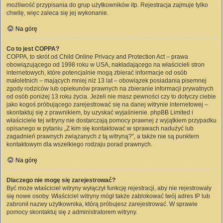
możliwość przypisania do grup użytkowników itp. Rejestracja zajmuje tylko
chwilę, więc zaleca się jej wykonanie.
Na górę
Co to jest COPPA?
COPPA, to skrót od Child Online Privacy and Protection Act – prawa
obowiązującego od 1998 roku w USA, nakładającego na właścicieli stron
internetowych, które potencjalnie mogą zbierać informacje od osób
małoletnich – mających mniej niż 13 lat – obowiązek posiadania pisemnej
zgody rodziców lub opiekunów prawnych na zbieranie informacji prywatnych
od osób poniżej 13 roku życia. Jeżeli nie masz pewności czy to dotyczy ciebie
jako kogoś próbującego zarejestrować się na danej witrynie internetowej –
skontaktuj się z prawnikiem, by uzyskać wyjaśnienie. phpBB Limited i
właściciele tej witryny nie dostarczają pomocy prawnej z wyjątkiem przypadku
opisanego w pytaniu „Z kim się kontaktować w sprawach nadużyć lub
zagadnień prawnych związanych z tą witryną?”, a także nie są punktem
kontaktowym dla wszelkiego rodzaju porad prawnych.
Na górę
Dlaczego nie mogę się zarejestrować?
Być może właściciel witryny wyłączył funkcję rejestracji, aby nie rejestrowały
się nowe osoby. Właściciel witryny mógł także zablokować twój adres IP lub
zabronił nazwy użytkownika, którą próbujesz zarejestrować. W sprawie
pomocy skontaktuj się z administratorem witryny.