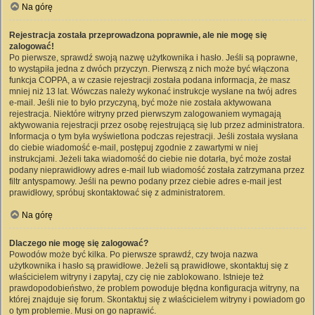
Na górę
Rejestracja została przeprowadzona poprawnie, ale nie mogę się
zalogować!
Po pierwsze, sprawdź swoją nazwę użytkownika i hasło. Jeśli są poprawne,
to wystąpiła jedna z dwóch przyczyn. Pierwszą z nich może być włączona
funkcja COPPA, a w czasie rejestracji została podana informacja, że masz
mniej niż 13 lat. Wówczas należy wykonać instrukcje wysłane na twój adres
e-mail. Jeśli nie to było przyczyną, być może nie została aktywowana
rejestracja. Niektóre witryny przed pierwszym zalogowaniem wymagają
aktywowania rejestracji przez osobę rejestrującą się lub przez administratora.
Informacja o tym była wyświetlona podczas rejestracji. Jeśli została wysłana
do ciebie wiadomość e-mail, postępuj zgodnie z zawartymi w niej
instrukcjami. Jeżeli taka wiadomość do ciebie nie dotarła, być może został
podany nieprawidłowy adres e-mail lub wiadomość została zatrzymana przez
filtr antyspamowy. Jeśli na pewno podany przez ciebie adres e-mail jest
prawidłowy, spróbuj skontaktować się z administratorem.
Na górę
Dlaczego nie mogę się zalogować?
Powodów może być kilka. Po pierwsze sprawdź, czy twoja nazwa
użytkownika i hasło są prawidłowe. Jeżeli są prawidłowe, skontaktuj się z
właścicielem witryny i zapytaj, czy cię nie zablokowano. Istnieje też
prawdopodobieństwo, że problem powoduje błędna konfiguracja witryny, na
której znajduje się forum. Skontaktuj się z właścicielem witryny i powiadom go
o tym problemie. Musi on go naprawić.