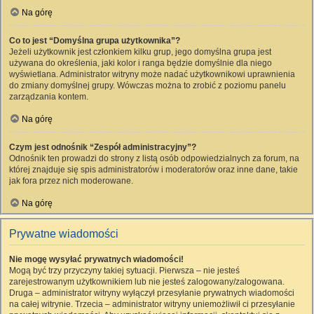
Na górę
Co to jest “Domyślna grupa użytkownika”?
Jeżeli użytkownik jest członkiem kilku grup, jego domyślna grupa jest
używana do określenia, jaki kolor i ranga będzie domyślnie dla niego
wyświetlana. Administrator witryny może nadać użytkownikowi uprawnienia
do zmiany domyślnej grupy. Wówczas można to zrobić z poziomu panelu
zarządzania kontem.
Na górę
Czym jest odnośnik “Zespół administracyjny”?
Odnośnik ten prowadzi do strony z listą osób odpowiedzialnych za forum, na
której znajduje się spis administratorów i moderatorów oraz inne dane, takie
jak fora przez nich moderowane.
Na górę
Prywatne wiadomości
Nie mogę wysyłać prywatnych wiadomości!
Mogą być trzy przyczyny takiej sytuacji. Pierwsza – nie jesteś
zarejestrowanym użytkownikiem lub nie jesteś zalogowany/zalogowana.
Druga – administrator witryny wyłączył przesyłanie prywatnych wiadomości
na całej witrynie. Trzecia – administrator witryny uniemożliwił ci przesyłanie