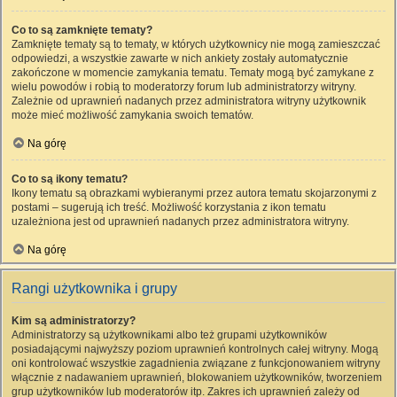
Co to są zamknięte tematy?
Zamknięte tematy są to tematy, w których użytkownicy nie mogą zamieszczać
odpowiedzi, a wszystkie zawarte w nich ankiety zostały automatycznie
zakończone w momencie zamykania tematu. Tematy mogą być zamykane z
wielu powodów i robią to moderatorzy forum lub administratorzy witryny.
Zależnie od uprawnień nadanych przez administratora witryny użytkownik
może mieć możliwość zamykania swoich tematów.
Na górę
Co to są ikony tematu?
Ikony tematu są obrazkami wybieranymi przez autora tematu skojarzonymi z
postami – sugerują ich treść. Możliwość korzystania z ikon tematu
uzależniona jest od uprawnień nadanych przez administratora witryny.
Na górę
Rangi użytkownika i grupy
Kim są administratorzy?
Administratorzy są użytkownikami albo też grupami użytkowników
posiadającymi najwyższy poziom uprawnień kontrolnych całej witryny. Mogą
oni kontrolować wszystkie zagadnienia związane z funkcjonowaniem witryny
włącznie z nadawaniem uprawnień, blokowaniem użytkowników, tworzeniem
grup użytkowników lub moderatorów itp. Zakres ich uprawnień zależy od