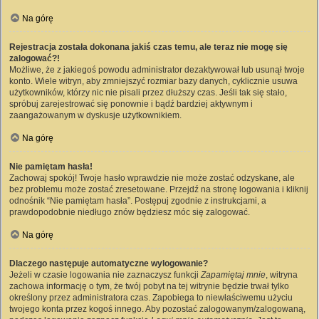
Na górę
Rejestracja została dokonana jakiś czas temu, ale teraz nie mogę się
zalogować?!
Możliwe, że z jakiegoś powodu administrator dezaktywował lub usunął twoje
konto. Wiele witryn, aby zmniejszyć rozmiar bazy danych, cyklicznie usuwa
użytkowników, którzy nic nie pisali przez dłuższy czas. Jeśli tak się stało,
spróbuj zarejestrować się ponownie i bądź bardziej aktywnym i
zaangażowanym w dyskusje użytkownikiem.
Na górę
Nie pamiętam hasła!
Zachowaj spokój! Twoje hasło wprawdzie nie może zostać odzyskane, ale
bez problemu może zostać zresetowane. Przejdź na stronę logowania i kliknij
odnośnik “Nie pamiętam hasła”. Postępuj zgodnie z instrukcjami, a
prawdopodobnie niedługo znów będziesz móc się zalogować.
Na górę
Dlaczego następuje automatyczne wylogowanie?
Jeżeli w czasie logowania nie zaznaczysz funkcji
Zapamiętaj mnie
, witryna
zachowa informację o tym, że twój pobyt na tej witrynie będzie trwał tylko
określony przez administratora czas. Zapobiega to niewłaściwemu użyciu
twojego konta przez kogoś innego. Aby pozostać zalogowanym/zalogowaną,