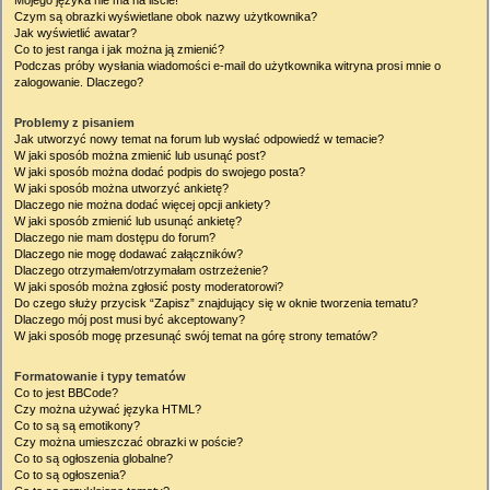
Mojego języka nie ma na liście!
Czym są obrazki wyświetlane obok nazwy użytkownika?
Jak wyświetlić awatar?
Co to jest ranga i jak można ją zmienić?
Podczas próby wysłania wiadomości e-mail do użytkownika witryna prosi mnie o
zalogowanie. Dlaczego?
Problemy z pisaniem
Jak utworzyć nowy temat na forum lub wysłać odpowiedź w temacie?
W jaki sposób można zmienić lub usunąć post?
W jaki sposób można dodać podpis do swojego posta?
W jaki sposób można utworzyć ankietę?
Dlaczego nie można dodać więcej opcji ankiety?
W jaki sposób zmienić lub usunąć ankietę?
Dlaczego nie mam dostępu do forum?
Dlaczego nie mogę dodawać załączników?
Dlaczego otrzymałem/otrzymałam ostrzeżenie?
W jaki sposób można zgłosić posty moderatorowi?
Do czego służy przycisk “Zapisz” znajdujący się w oknie tworzenia tematu?
Dlaczego mój post musi być akceptowany?
W jaki sposób mogę przesunąć swój temat na górę strony tematów?
Formatowanie i typy tematów
Co to jest BBCode?
Czy można używać języka HTML?
Co to są są emotikony?
Czy można umieszczać obrazki w poście?
Co to są ogłoszenia globalne?
Co to są ogłoszenia?