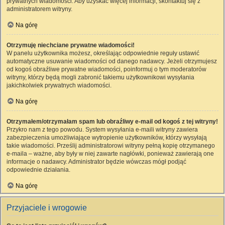
prywatnych wiadomości. Aby uzyskać więcej informacji, skontaktuj się z
administratorem witryny.
Na górę
Otrzymuję niechciane prywatne wiadomości!
W panelu użytkownika możesz, określając odpowiednie reguły ustawić
automatyczne usuwanie wiadomości od danego nadawcy. Jeżeli otrzymujesz
od kogoś obraźliwe prywatne wiadomości, poinformuj o tym moderatorów
witryny, którzy będą mogli zabronić takiemu użytkownikowi wysyłania
jakichkolwiek prywatnych wiadomości.
Na górę
Otrzymałem/otrzymałam spam lub obraźliwy e-mail od kogoś z tej witryny!
Przykro nam z tego powodu. System wysyłania e-maili witryny zawiera
zabezpieczenia umożliwiające wytropienie użytkowników, którzy wysyłają
takie wiadomości. Prześlij administratorowi witryny pełną kopię otrzymanego
e-maila – ważne, aby były w niej zawarte nagłówki, ponieważ zawierają one
informacje o nadawcy. Administrator będzie wówczas mógł podjąć
odpowiednie działania.
Na górę
Przyjaciele i wrogowie