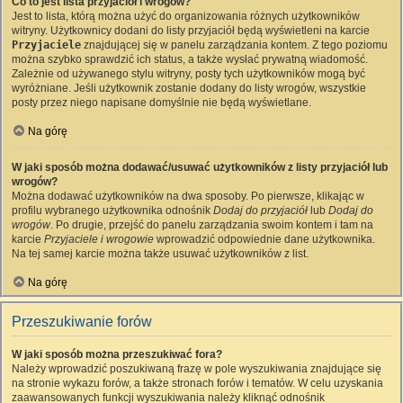
Co to jest lista przyjaciół i wrogów?
Jest to lista, którą można użyć do organizowania różnych użytkowników
witryny. Użytkownicy dodani do listy przyjaciół będą wyświetleni na karcie
Przyjaciele
znajdującej się w panelu zarządzania kontem. Z tego poziomu
można szybko sprawdzić ich status, a także wysłać prywatną wiadomość.
Zależnie od używanego stylu witryny, posty tych użytkowników mogą być
wyróżniane. Jeśli użytkownik zostanie dodany do listy wrogów, wszystkie
posty przez niego napisane domyślnie nie będą wyświetlane.
Na górę
W jaki sposób można dodawać/usuwać użytkowników z listy przyjaciół lub
wrogów?
Można dodawać użytkowników na dwa sposoby. Po pierwsze, klikając w
profilu wybranego użytkownika odnośnik
Dodaj do przyjaciół
lub
Dodaj do
wrogów
. Po drugie, przejść do panelu zarządzania swoim kontem i tam na
karcie
Przyjaciele i wrogowie
wprowadzić odpowiednie dane użytkownika.
Na tej samej karcie można także usuwać użytkowników z list.
Na górę
Przeszukiwanie forów
W jaki sposób można przeszukiwać fora?
Należy wprowadzić poszukiwaną frazę w pole wyszukiwania znajdujące się
na stronie wykazu forów, a także stronach forów i tematów. W celu uzyskania
zaawansowanych funkcji wyszukiwania należy kliknąć odnośnik