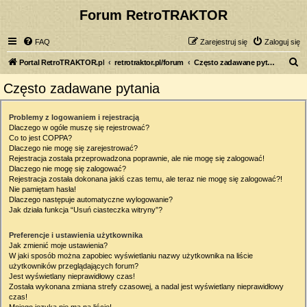
Forum RetroTRAKTOR
FAQ
Zarejestruj się
Zaloguj się
S
Portal RetroTRAKTOR.pl
retrotraktor.pl/forum
Często zadawane pytania
z
Często zadawane pytania
u
k
Problemy z logowaniem i rejestracją
Dlaczego w ogóle muszę się rejestrować?
a
Co to jest COPPA?
j
Dlaczego nie mogę się zarejestrować?
Rejestracja została przeprowadzona poprawnie, ale nie mogę się zalogować!
Dlaczego nie mogę się zalogować?
Rejestracja została dokonana jakiś czas temu, ale teraz nie mogę się zalogować?!
Nie pamiętam hasła!
Dlaczego następuje automatyczne wylogowanie?
Jak działa funkcja “Usuń ciasteczka witryny”?
Preferencje i ustawienia użytkownika
Jak zmienić moje ustawienia?
W jaki sposób można zapobiec wyświetlaniu nazwy użytkownika na liście
użytkowników przeglądających forum?
Jest wyświetlany nieprawidłowy czas!
Została wykonana zmiana strefy czasowej, a nadal jest wyświetlany nieprawidłowy
czas!