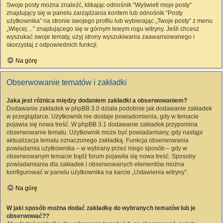
Swoje posty można znaleźć, klikając odnośnik “Wyświetl moje posty”
znajdujący się w panelu zarządzania kontem lub odnośnik “Posty
użytkownika” na stronie swojego profilu lub wybierając „Twoje posty” z menu
„Więcej…” znajdującego się w górnym lewym rogu witryny. Jeśli chcesz
wyszukać swoje tematy, użyj strony wyszukiwania zaawansowanego i
skorzystaj z odpowiednich funkcji.
Na górę
Obserwowanie tematów i zakładki
Jaka jest różnica między dodaniem zakładki a obserwowaniem?
Dodawanie zakładek w phpBB 3.0 działa podobnie jak dodawanie zakładek
w przeglądarce. Użytkownik nie dostaje powiadomienia, gdy w temacie
pojawia się nowa treść. W phpBB 3.1 dodawanie zakładek przypomina
obserwowanie tematu. Użytkownik może być powiadamiany, gdy nastąpi
aktualizacja tematu oznaczonego zakładką. Funkcja obserwowania
powiadamia użytkownika – w wybrany przez niego sposób – gdy w
obserwowanym temacie bądź forum pojawiła się nowa treść. Sposoby
powiadamiania dla zakładek i obserwowanych elementów można
konfigurować w panelu użytkownika na karcie „Ustawienia witryny”.
Na górę
W jaki sposób można dodać zakładkę do wybranych tematów lub je
obserwować??