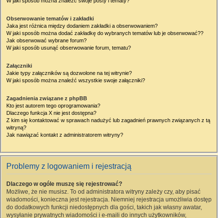
W jaki sposób można znaleźć swoje posty i tematy?
Obserwowanie tematów i zakładki
Jaka jest różnica między dodaniem zakładki a obserwowaniem?
W jaki sposób można dodać zakładkę do wybranych tematów lub je obserwować??
Jak obserwować wybrane forum?
W jaki sposób usunąć obserwowanie forum, tematu?
Załączniki
Jakie typy załączników są dozwolone na tej witrynie?
W jaki sposób można znaleźć wszystkie swoje załączniki?
Zagadnienia związane z phpBB
Kto jest autorem tego oprogramowania?
Dlaczego funkcja X nie jest dostępna?
Z kim się kontaktować w sprawach nadużyć lub zagadnień prawnych związanych z tą
witryną?
Jak nawiązać kontakt z administratorem witryny?
Problemy z logowaniem i rejestracją
Dlaczego w ogóle muszę się rejestrować?
Możliwe, że nie musisz. To od administratora witryny zależy czy, aby pisać
wiadomości, konieczna jest rejestracja. Niemniej rejestracja umożliwia dostęp
do dodatkowych funkcji niedostępnych dla gości, takich jak własny awatar,
wysyłanie prywatnych wiadomości i e-maili do innych użytkowników,