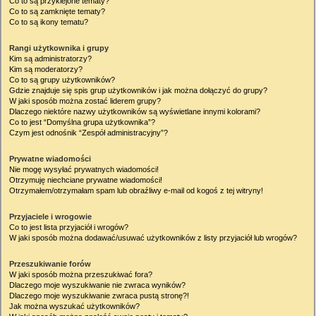
Co to są przyklejone tematy?
Co to są zamknięte tematy?
Co to są ikony tematu?
Rangi użytkownika i grupy
Kim są administratorzy?
Kim są moderatorzy?
Co to są grupy użytkowników?
Gdzie znajduje się spis grup użytkowników i jak można dołączyć do grupy?
W jaki sposób można zostać liderem grupy?
Dlaczego niektóre nazwy użytkowników są wyświetlane innymi kolorami?
Co to jest “Domyślna grupa użytkownika”?
Czym jest odnośnik “Zespół administracyjny”?
Prywatne wiadomości
Nie mogę wysyłać prywatnych wiadomości!
Otrzymuję niechciane prywatne wiadomości!
Otrzymałem/otrzymałam spam lub obraźliwy e-mail od kogoś z tej witryny!
Przyjaciele i wrogowie
Co to jest lista przyjaciół i wrogów?
W jaki sposób można dodawać/usuwać użytkowników z listy przyjaciół lub wrogów?
Przeszukiwanie forów
W jaki sposób można przeszukiwać fora?
Dlaczego moje wyszukiwanie nie zwraca wyników?
Dlaczego moje wyszukiwanie zwraca pustą stronę?!
Jak można wyszukać użytkowników?