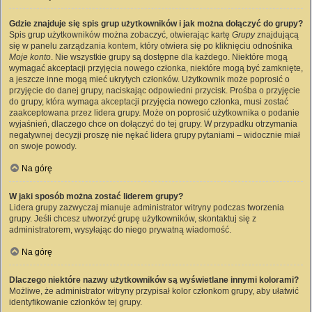
Gdzie znajduje się spis grup użytkowników i jak można dołączyć do grupy?
Spis grup użytkowników można zobaczyć, otwierając kartę
Grupy
znajdującą
się w panelu zarządzania kontem, który otwiera się po kliknięciu odnośnika
Moje konto
. Nie wszystkie grupy są dostępne dla każdego. Niektóre mogą
wymagać akceptacji przyjęcia nowego członka, niektóre mogą być zamknięte,
a jeszcze inne mogą mieć ukrytych członków. Użytkownik może poprosić o
przyjęcie do danej grupy, naciskając odpowiedni przycisk. Prośba o przyjęcie
do grupy, która wymaga akceptacji przyjęcia nowego członka, musi zostać
zaakceptowana przez lidera grupy. Może on poprosić użytkownika o podanie
wyjaśnień, dlaczego chce on dołączyć do tej grupy. W przypadku otrzymania
negatywnej decyzji proszę nie nękać lidera grupy pytaniami – widocznie miał
on swoje powody.
Na górę
W jaki sposób można zostać liderem grupy?
Lidera grupy zazwyczaj mianuje administrator witryny podczas tworzenia
grupy. Jeśli chcesz utworzyć grupę użytkowników, skontaktuj się z
administratorem, wysyłając do niego prywatną wiadomość.
Na górę
Dlaczego niektóre nazwy użytkowników są wyświetlane innymi kolorami?
Możliwe, że administrator witryny przypisał kolor członkom grupy, aby ułatwić
identyfikowanie członków tej grupy.