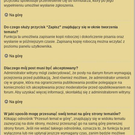
przycisku spowoduje przeniesienie cię do formularza, który po jego
wypełnieniu umożliwi wysłanie zgłoszenia.
Na górę
Do czego służy przycisk “Zapisz” znajdujący się w oknie tworzenia
tematu?
Funkcja ta umożliwia zapisanie kopii roboczej i dokończenie pisania oraz
wysłanie w późniejszym czasie. Zapisaną kopię roboczą można wczytać z
poziomu panelu użytkownika.
Na górę
Dlaczego mój post musi być akceptowany?
Administrator witryny mógł zadecydować, że posty na danym forum wymagają
przejrzenia przed publikacją. Jest również możliwe, że administrator umieścił
cię w grupie, która ma ograniczenia publikowania postów polegające na
konieczności ich akceptowania przez moderatorów przed opublikowaniem na
forum. Aby uzyskać więcej informacji, skontaktuj się z administratorem witryny.
Na górę
W jaki sposób mogę przesunąć swój temat na górę strony tematów?
Klikając odnośnik “Przesuń temat w górę”, znajdujący się w widoku tematu
zazwyczaj na dole strony, możesz przesunąć go na samą górę pierwszej
strony forum. Jeśli nie widać takiego odnośnika, oznacza to, że funkcja ta jest
wyłączona lub nie upłynął jeszcze wymagany czas, zanim będzie możliwe