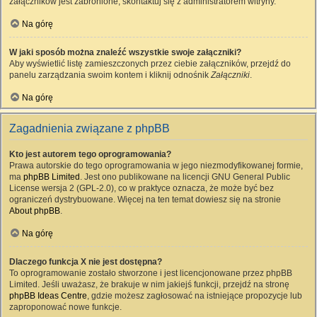
załączników jest zabronione, skontaktuj się z administratorem witryny.
Na górę
W jaki sposób można znaleźć wszystkie swoje załączniki?
Aby wyświetlić listę zamieszczonych przez ciebie załączników, przejdź do
panelu zarządzania swoim kontem i kliknij odnośnik
Załączniki
.
Na górę
Zagadnienia związane z phpBB
Kto jest autorem tego oprogramowania?
Prawa autorskie do tego oprogramowania w jego niezmodyfikowanej formie,
ma
phpBB Limited
. Jest ono publikowane na licencji GNU General Public
License wersja 2 (GPL-2.0), co w praktyce oznacza, że może być bez
ograniczeń dystrybuowane. Więcej na ten temat dowiesz się na stronie
About phpBB
.
Na górę
Dlaczego funkcja X nie jest dostępna?
To oprogramowanie zostało stworzone i jest licencjonowane przez phpBB
Limited. Jeśli uważasz, że brakuje w nim jakiejś funkcji, przejdź na stronę
phpBB Ideas Centre
, gdzie możesz zagłosować na istniejące propozycje lub
zaproponować nowe funkcje.