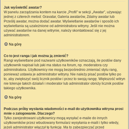
Jak wyświetlić awatar?
W panelu zarządzania kontem na karcie „Profil” w sekcji „Awatar”, używając
jednej z czterech metod: Gravatar, Galeria awatarów, Zdalny awatar lub
Prześlij awatar, można dodać awatar. Wyświetlanie awatarów i sposób ich
wyświetlania są uzależnione od administratora witryny. Jeśli nie można
używać awatarów na danej witrynie, należy skontaktować się z jej
administratorem.
Na górę
Co to jest ranga i jak można ją zmienić?
Rangi wyświetlane pod nazwami użytkowników oznaczają, ile postów dany
użytkownik napisał lub jaki ma status na forum, np. moderatora czy
administratora. Użytkownicy nie mogą bezpośrednio zmieniać stylu rang,
ponieważ ustawia je administrator witryny. Nie należy pisać postów tylko po
to, aby zwiększyć swój licznik postów i przez to swoją rangę. Większość witryn
nie toleruje takich działań i moderator lub administrator obniży licznik postów
takiego użytkownika.
Na górę
Podczas próby wysłania wiadomości e-mail do użytkownika witryna prosi
mnie o zalogowanie. Dlaczego?
Tylko zarejestrowani użytkownicy mogą wysyłać e-maile do innych
użytkowników przez wbudowany formularz wysyłania e-maili i tylko wtedy,
jeżeli administrator włączył tę funkcję. Ma to zabezpieczać przed