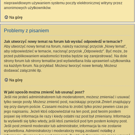
nieprawidłowym używaniem systemu poczty elektronicznej witryny przez
anonimowych użytkowników.
Na górę
Problemy z pisaniem
Jak utworzyć nowy temat na forum lub wysłać odpowiedź w temacie?
Aby utworzyć nowy temat na forum, należy nacisnąć przycisk „Nowy temat”,
aby odpowiedzieć w temacie, nacisnąć przycisk „Odpowiedz”. Być może, że
przed publikowaniem wiadomości trzeba będzie się zarejestrować. Na dole
strony forum lub strony tematów jest wyświetlana lista uprawnień użytkownika
na każdym forum. Na przykład: Możesz tworzyć nowe tematy, Możesz
dodawać załączniki itp.
Na górę
W jaki sposób można zmienić lub usunąć post?
Jeśli nie jesteś administratorem lub moderatorem, możesz zmieniać i usuwać
tylko swoje posty. Możesz zmienić post, naciskając przycisk
Zmień
znajdujący
się przy danym poście. Czasami można to zrobić tylko przez pewien czas po
jego napisaniu. Jeżeli ktoś odpowiedział na ten post, pod twoim postem
pojawi się informacja ile razy i kiedy ostatni raz post był zmieniany. Informacja
ta wyświetli się tylko wtedy, jeśli ktoś zamieścił pod tym postem kolejny post.
Jeśli post zmienił moderator lub administrator, informacja ta nie zostanie
wyświetlona. Administratorzy i moderatorzy mogą zostawić notatkę z