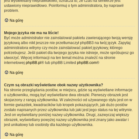
jest wyświetlany nieprawidłowo, oznacza to, że czas na serwerze jest
ustawiony nieprawidłowo. Poinformuj o tym administratora, by naprawił
problem.
Na górę
Mojego języka nie ma na liście!
Być może administrator nie zainstalował pakietu zawierającego twoją wersję
językową albo nikt jeszcze nie przetłumaczył phpBB3 na twój język. Zapytaj
administratora witryny czy może zainstalować pakiet językowy, którego
potrzebujesz. Jeśli pakiet dla twojego języka nie istnieje, może spróbujesz go
utworzyć. Więcej informacji na ten temat można znaleźć na stronie
internetowej
phpBB.pl
® lub phpBB Limited
phpBB.com
®
Na górę
Czym są obrazki wyświetlane obok nazwy użytkownika?
Na stronie przeglądania postów, w miejscu, gdzie są wyświetlane informacje
o użytkowniku, mogą być wyświetlane dwa obrazki. Pierwszy obrazek jest
skojarzony z rangą użytkownika. W zależności od używanego stylu jest on w
formie gwiazdek, kwadracików lub kropek pokazujących, jak dużo postów
zostało napisanych przez użytkownika lub jaki jest jego status na tej witrynie.
Jest on wyświetlany poniżej nazwy użytkownika. Drugi, zazwyczaj większy
obrazek, wyświetlany powyżej nazwy użytkownika jest znany jako awatar i
jest unikatowy lub osobisty dla każdego użytkownika.
Na górę