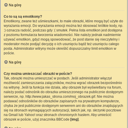
Na górę
Co to są są emotikony?
Emotikony, zwane też uśmieszkami, to małe obrazki, które mogą być użyte do
wyrażania emocji. Do wyrażania emocji można też stosować krótkie kody, np.
:) oznacza radość, podczas gdy :( smutek. Pełna lista emotikon jest dostępna
z poziomu formularza tworzenia wiadomości. Nie należy jednak nadmiernie
używać emotikon, gdyż mogą spowodować, że post stanie się nieczytelny i
moderator może podjąć decyzję o ich usunięciu bądź też usunięciu całego
posta. Administrator witryny może określić dopuszczalny limit emotikon w
poście.
Na górę
Czy można umieszczać obrazki w poście?
Tak, obrazki można umieszczać w postach. Jeśli administrator włączył
możliwość zamieszczania załączników, można wgrać obrazek bezpośrednio
na witrynę. Jeśli ta funkcja nie działa, aby obrazek był wyświetlany na forum,
należy podać odnośnik do obrazka umieszczonego na publicznie dostępnym
serwerze, np. http://www.jakas_strona.com/moj_obrazek.gif. Nie można
podawać odnośników do obrazków zapisanych na prywatnym komputerze,
chyba że jest publicznie dostępnym serwerem ani do obrazków znajdujących
się na stronach wymagających autoryzacji, takich jak, np. skrzynki pocztowe
na Gmail lub Yahoo! oraz stronach chronionych hasłem. Aby umieścić
obrazek w poście, użyj znacznika BBCode
[img]
.