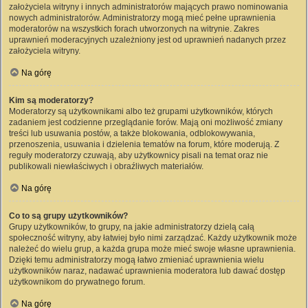
założyciela witryny i innych administratorów mających prawo nominowania
nowych administratorów. Administratorzy mogą mieć pełne uprawnienia
moderatorów na wszystkich forach utworzonych na witrynie. Zakres
uprawnień moderacyjnych uzależniony jest od uprawnień nadanych przez
założyciela witryny.
Na górę
Kim są moderatorzy?
Moderatorzy są użytkownikami albo też grupami użytkowników, których
zadaniem jest codzienne przeglądanie forów. Mają oni możliwość zmiany
treści lub usuwania postów, a także blokowania, odblokowywania,
przenoszenia, usuwania i dzielenia tematów na forum, które moderują. Z
reguły moderatorzy czuwają, aby użytkownicy pisali na temat oraz nie
publikowali niewłaściwych i obraźliwych materiałów.
Na górę
Co to są grupy użytkowników?
Grupy użytkowników, to grupy, na jakie administratorzy dzielą całą
społeczność witryny, aby łatwiej było nimi zarządzać. Każdy użytkownik może
należeć do wielu grup, a każda grupa może mieć swoje własne uprawnienia.
Dzięki temu administratorzy mogą łatwo zmieniać uprawnienia wielu
użytkowników naraz, nadawać uprawnienia moderatora lub dawać dostęp
użytkownikom do prywatnego forum.
Na górę