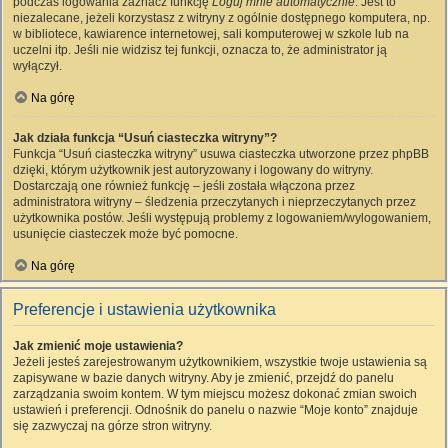
podczas logowania zaznacz funkcję
Loguj mnie automatycznie
. Jest to
niezalecane, jeżeli korzystasz z witryny z ogólnie dostępnego komputera, np.
w bibliotece, kawiarence internetowej, sali komputerowej w szkole lub na
uczelni itp. Jeśli nie widzisz tej funkcji, oznacza to, że administrator ją
wyłączył.
Na górę
Jak działa funkcja “Usuń ciasteczka witryny”?
Funkcja “Usuń ciasteczka witryny” usuwa ciasteczka utworzone przez phpBB
dzięki, którym użytkownik jest autoryzowany i logowany do witryny.
Dostarczają one również funkcję – jeśli została włączona przez
administratora witryny – śledzenia przeczytanych i nieprzeczytanych przez
użytkownika postów. Jeśli występują problemy z logowaniem/wylogowaniem,
usunięcie ciasteczek może być pomocne.
Na górę
Preferencje i ustawienia użytkownika
Jak zmienić moje ustawienia?
Jeżeli jesteś zarejestrowanym użytkownikiem, wszystkie twoje ustawienia są
zapisywane w bazie danych witryny. Aby je zmienić, przejdź do panelu
zarządzania swoim kontem. W tym miejscu możesz dokonać zmian swoich
ustawień i preferencji. Odnośnik do panelu o nazwie “Moje konto” znajduje
się zazwyczaj na górze stron witryny.