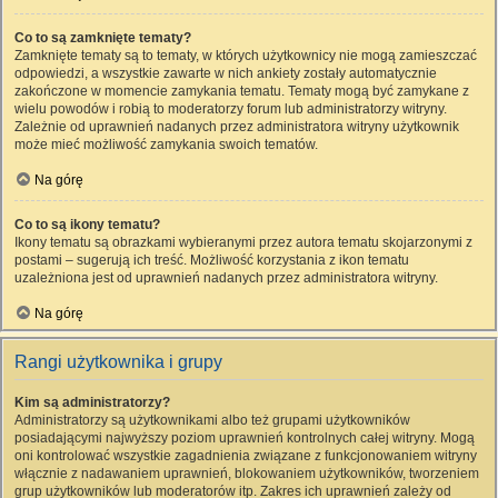
Co to są zamknięte tematy?
Zamknięte tematy są to tematy, w których użytkownicy nie mogą zamieszczać
odpowiedzi, a wszystkie zawarte w nich ankiety zostały automatycznie
zakończone w momencie zamykania tematu. Tematy mogą być zamykane z
wielu powodów i robią to moderatorzy forum lub administratorzy witryny.
Zależnie od uprawnień nadanych przez administratora witryny użytkownik
może mieć możliwość zamykania swoich tematów.
Na górę
Co to są ikony tematu?
Ikony tematu są obrazkami wybieranymi przez autora tematu skojarzonymi z
postami – sugerują ich treść. Możliwość korzystania z ikon tematu
uzależniona jest od uprawnień nadanych przez administratora witryny.
Na górę
Rangi użytkownika i grupy
Kim są administratorzy?
Administratorzy są użytkownikami albo też grupami użytkowników
posiadającymi najwyższy poziom uprawnień kontrolnych całej witryny. Mogą
oni kontrolować wszystkie zagadnienia związane z funkcjonowaniem witryny
włącznie z nadawaniem uprawnień, blokowaniem użytkowników, tworzeniem
grup użytkowników lub moderatorów itp. Zakres ich uprawnień zależy od