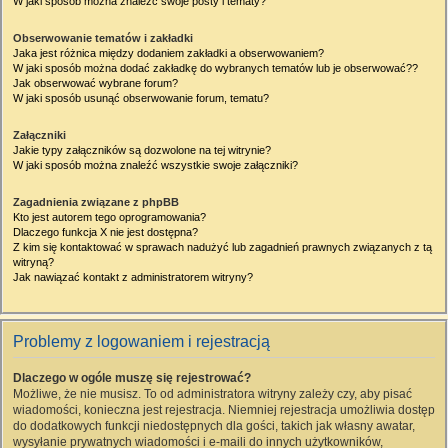
W jaki sposób można znaleźć swoje posty i tematy?
Obserwowanie tematów i zakładki
Jaka jest różnica między dodaniem zakładki a obserwowaniem?
W jaki sposób można dodać zakładkę do wybranych tematów lub je obserwować??
Jak obserwować wybrane forum?
W jaki sposób usunąć obserwowanie forum, tematu?
Załączniki
Jakie typy załączników są dozwolone na tej witrynie?
W jaki sposób można znaleźć wszystkie swoje załączniki?
Zagadnienia związane z phpBB
Kto jest autorem tego oprogramowania?
Dlaczego funkcja X nie jest dostępna?
Z kim się kontaktować w sprawach nadużyć lub zagadnień prawnych związanych z tą
witryną?
Jak nawiązać kontakt z administratorem witryny?
Problemy z logowaniem i rejestracją
Dlaczego w ogóle muszę się rejestrować?
Możliwe, że nie musisz. To od administratora witryny zależy czy, aby pisać
wiadomości, konieczna jest rejestracja. Niemniej rejestracja umożliwia dostęp
do dodatkowych funkcji niedostępnych dla gości, takich jak własny awatar,
wysyłanie prywatnych wiadomości i e-maili do innych użytkowników,