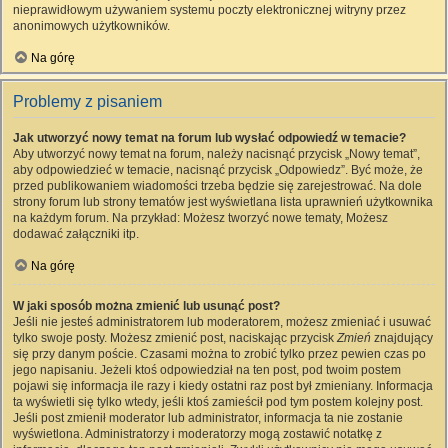
nieprawidłowym używaniem systemu poczty elektronicznej witryny przez
anonimowych użytkowników.
Na górę
Problemy z pisaniem
Jak utworzyć nowy temat na forum lub wysłać odpowiedź w temacie?
Aby utworzyć nowy temat na forum, należy nacisnąć przycisk „Nowy temat”,
aby odpowiedzieć w temacie, nacisnąć przycisk „Odpowiedz”. Być może, że
przed publikowaniem wiadomości trzeba będzie się zarejestrować. Na dole
strony forum lub strony tematów jest wyświetlana lista uprawnień użytkownika
na każdym forum. Na przykład: Możesz tworzyć nowe tematy, Możesz
dodawać załączniki itp.
Na górę
W jaki sposób można zmienić lub usunąć post?
Jeśli nie jesteś administratorem lub moderatorem, możesz zmieniać i usuwać
tylko swoje posty. Możesz zmienić post, naciskając przycisk
Zmień
znajdujący
się przy danym poście. Czasami można to zrobić tylko przez pewien czas po
jego napisaniu. Jeżeli ktoś odpowiedział na ten post, pod twoim postem
pojawi się informacja ile razy i kiedy ostatni raz post był zmieniany. Informacja
ta wyświetli się tylko wtedy, jeśli ktoś zamieścił pod tym postem kolejny post.
Jeśli post zmienił moderator lub administrator, informacja ta nie zostanie
wyświetlona. Administratorzy i moderatorzy mogą zostawić notatkę z