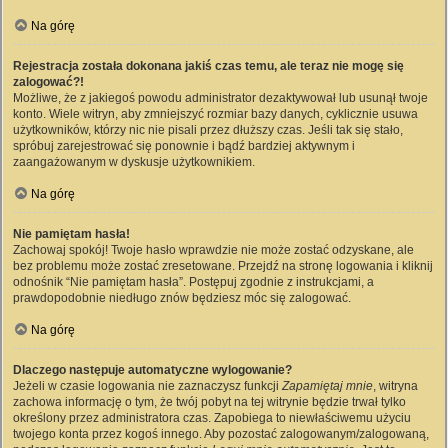
Na górę
Rejestracja została dokonana jakiś czas temu, ale teraz nie mogę się
zalogować?!
Możliwe, że z jakiegoś powodu administrator dezaktywował lub usunął twoje
konto. Wiele witryn, aby zmniejszyć rozmiar bazy danych, cyklicznie usuwa
użytkowników, którzy nic nie pisali przez dłuższy czas. Jeśli tak się stało,
spróbuj zarejestrować się ponownie i bądź bardziej aktywnym i
zaangażowanym w dyskusje użytkownikiem.
Na górę
Nie pamiętam hasła!
Zachowaj spokój! Twoje hasło wprawdzie nie może zostać odzyskane, ale
bez problemu może zostać zresetowane. Przejdź na stronę logowania i kliknij
odnośnik “Nie pamiętam hasła”. Postępuj zgodnie z instrukcjami, a
prawdopodobnie niedługo znów będziesz móc się zalogować.
Na górę
Dlaczego następuje automatyczne wylogowanie?
Jeżeli w czasie logowania nie zaznaczysz funkcji
Zapamiętaj mnie
, witryna
zachowa informację o tym, że twój pobyt na tej witrynie będzie trwał tylko
określony przez administratora czas. Zapobiega to niewłaściwemu użyciu
twojego konta przez kogoś innego. Aby pozostać zalogowanym/zalogowaną,