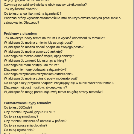
Mojego języka nie ma na liście!
Czym są obrazki wyświetlane obok nazwy użytkownika?
Jak wyświetlić awatar?
Co to jest ranga i jak można ją zmienić?
Podczas próby wysłania wiadomości e-mail do użytkownika witryna prosi mnie o
zalogowanie. Dlaczego?
Problemy z pisaniem
Jak utworzyć nowy temat na forum lub wysłać odpowiedź w temacie?
W jaki sposób można zmienić lub usunąć post?
W jaki sposób można dodać podpis do swojego posta?
W jaki sposób można utworzyć ankietę?
Dlaczego nie można dodać więcej opcji ankiety?
W jaki sposób zmienić lub usunąć ankietę?
Dlaczego nie mam dostępu do forum?
Dlaczego nie mogę dodawać załączników?
Dlaczego otrzymałem/otrzymałam ostrzeżenie?
W jaki sposób można zgłosić posty moderatorowi?
Do czego służy przycisk “Zapisz” znajdujący się w oknie tworzenia tematu?
Dlaczego mój post musi być akceptowany?
W jaki sposób mogę przesunąć swój temat na górę strony tematów?
Formatowanie i typy tematów
Co to jest BBCode?
Czy można używać języka HTML?
Co to są są emotikony?
Czy można umieszczać obrazki w poście?
Co to są ogłoszenia globalne?
Co to są ogłoszenia?