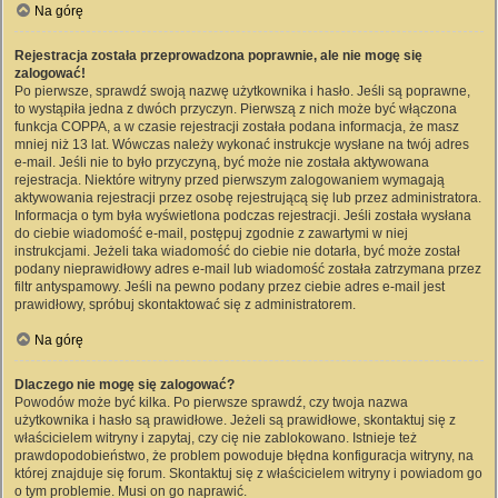
Na górę
Rejestracja została przeprowadzona poprawnie, ale nie mogę się
zalogować!
Po pierwsze, sprawdź swoją nazwę użytkownika i hasło. Jeśli są poprawne,
to wystąpiła jedna z dwóch przyczyn. Pierwszą z nich może być włączona
funkcja COPPA, a w czasie rejestracji została podana informacja, że masz
mniej niż 13 lat. Wówczas należy wykonać instrukcje wysłane na twój adres
e-mail. Jeśli nie to było przyczyną, być może nie została aktywowana
rejestracja. Niektóre witryny przed pierwszym zalogowaniem wymagają
aktywowania rejestracji przez osobę rejestrującą się lub przez administratora.
Informacja o tym była wyświetlona podczas rejestracji. Jeśli została wysłana
do ciebie wiadomość e-mail, postępuj zgodnie z zawartymi w niej
instrukcjami. Jeżeli taka wiadomość do ciebie nie dotarła, być może został
podany nieprawidłowy adres e-mail lub wiadomość została zatrzymana przez
filtr antyspamowy. Jeśli na pewno podany przez ciebie adres e-mail jest
prawidłowy, spróbuj skontaktować się z administratorem.
Na górę
Dlaczego nie mogę się zalogować?
Powodów może być kilka. Po pierwsze sprawdź, czy twoja nazwa
użytkownika i hasło są prawidłowe. Jeżeli są prawidłowe, skontaktuj się z
właścicielem witryny i zapytaj, czy cię nie zablokowano. Istnieje też
prawdopodobieństwo, że problem powoduje błędna konfiguracja witryny, na
której znajduje się forum. Skontaktuj się z właścicielem witryny i powiadom go
o tym problemie. Musi on go naprawić.