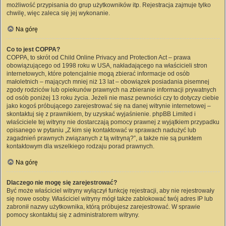
możliwość przypisania do grup użytkowników itp. Rejestracja zajmuje tylko
chwilę, więc zaleca się jej wykonanie.
Na górę
Co to jest COPPA?
COPPA, to skrót od Child Online Privacy and Protection Act – prawa
obowiązującego od 1998 roku w USA, nakładającego na właścicieli stron
internetowych, które potencjalnie mogą zbierać informacje od osób
małoletnich – mających mniej niż 13 lat – obowiązek posiadania pisemnej
zgody rodziców lub opiekunów prawnych na zbieranie informacji prywatnych
od osób poniżej 13 roku życia. Jeżeli nie masz pewności czy to dotyczy ciebie
jako kogoś próbującego zarejestrować się na danej witrynie internetowej –
skontaktuj się z prawnikiem, by uzyskać wyjaśnienie. phpBB Limited i
właściciele tej witryny nie dostarczają pomocy prawnej z wyjątkiem przypadku
opisanego w pytaniu „Z kim się kontaktować w sprawach nadużyć lub
zagadnień prawnych związanych z tą witryną?”, a także nie są punktem
kontaktowym dla wszelkiego rodzaju porad prawnych.
Na górę
Dlaczego nie mogę się zarejestrować?
Być może właściciel witryny wyłączył funkcję rejestracji, aby nie rejestrowały
się nowe osoby. Właściciel witryny mógł także zablokować twój adres IP lub
zabronił nazwy użytkownika, którą próbujesz zarejestrować. W sprawie
pomocy skontaktuj się z administratorem witryny.