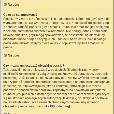
Na górę
Co to są są emotikony?
Emotikony, zwane też uśmieszkami, to małe obrazki, które mogą być użyte do
wyrażania emocji. Do wyrażania emocji można też stosować krótkie kody, np.
:) oznacza radość, podczas gdy :( smutek. Pełna lista emotikon jest dostępna
z poziomu formularza tworzenia wiadomości. Nie należy jednak nadmiernie
używać emotikon, gdyż mogą spowodować, że post stanie się nieczytelny i
moderator może podjąć decyzję o ich usunięciu bądź też usunięciu całego
posta. Administrator witryny może określić dopuszczalny limit emotikon w
poście.
Na górę
Czy można umieszczać obrazki w poście?
Tak, obrazki można umieszczać w postach. Jeśli administrator włączył
możliwość zamieszczania załączników, można wgrać obrazek bezpośrednio
na witrynę. Jeśli ta funkcja nie działa, aby obrazek był wyświetlany na forum,
należy podać odnośnik do obrazka umieszczonego na publicznie dostępnym
serwerze, np. http://www.jakas_strona.com/moj_obrazek.gif. Nie można
podawać odnośników do obrazków zapisanych na prywatnym komputerze,
chyba że jest publicznie dostępnym serwerem ani do obrazków znajdujących
się na stronach wymagających autoryzacji, takich jak, np. skrzynki pocztowe
na Gmail lub Yahoo! oraz stronach chronionych hasłem. Aby umieścić
obrazek w poście, użyj znacznika BBCode
[img]
.