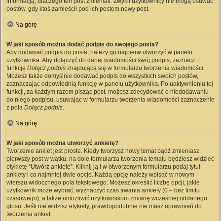
informacją, dlaczego ten post zmieniali. Zwykli użytkownicy nie mogą usuwać
postów, gdy ktoś zamieścił pod ich postem nowy post.
Na górę
W jaki sposób można dodać podpis do swojego posta?
Aby dodawać podpis do posta, należy go najpierw utworzyć w panelu
użytkownika. Aby dołączyć do danej wiadomości swój podpis, zaznacz
funkcję
Dołącz podpis
znajdującą się w formularzu tworzenia wiadomości.
Możesz także domyślnie dodawać podpis do wszystkich swoich postów,
zaznaczając odpowiednią funkcję w panelu użytkownika. Po uaktywnieniu tej
funkcji, za każdym razem pisząc post, możesz zdecydować o niedodawaniu
do niego podpisu, usuwając w formularzu tworzenia wiadomości zaznaczenie
z pola
Dołącz podpis
.
Na górę
W jaki sposób można utworzyć ankietę?
Tworzenie ankiet jest proste. Kiedy tworzysz nowy temat bądź zmieniasz
pierwszy post w wątku, na dole formularza tworzenia tematu będziesz widzieć
etykietę “Utwórz ankietę”. Kliknij ją i w otworzonym formularzu podaj tytuł
ankiety i co najmniej dwie opcje. Każdą opcję należy wpisać w nowym
wierszu widocznego pola tekstowego. Możesz określić liczbę opcji, jakie
użytkownik może wybrać, wyznaczyć czas trwania ankiety (0 – bez limitu
czasowego), a także umożliwić użytkownikom zmianę wcześniej oddanego
głosu. Jeśli nie widzisz etykiety, prawdopodobnie nie masz uprawnień do
tworzenia ankiet.