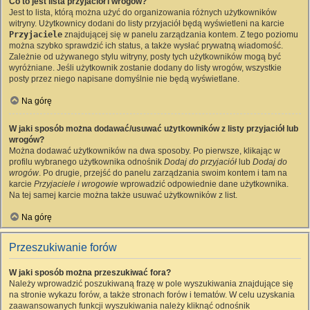
Co to jest lista przyjaciół i wrogów?
Jest to lista, którą można użyć do organizowania różnych użytkowników
witryny. Użytkownicy dodani do listy przyjaciół będą wyświetleni na karcie
Przyjaciele
znajdującej się w panelu zarządzania kontem. Z tego poziomu
można szybko sprawdzić ich status, a także wysłać prywatną wiadomość.
Zależnie od używanego stylu witryny, posty tych użytkowników mogą być
wyróżniane. Jeśli użytkownik zostanie dodany do listy wrogów, wszystkie
posty przez niego napisane domyślnie nie będą wyświetlane.
Na górę
W jaki sposób można dodawać/usuwać użytkowników z listy przyjaciół lub
wrogów?
Można dodawać użytkowników na dwa sposoby. Po pierwsze, klikając w
profilu wybranego użytkownika odnośnik
Dodaj do przyjaciół
lub
Dodaj do
wrogów
. Po drugie, przejść do panelu zarządzania swoim kontem i tam na
karcie
Przyjaciele i wrogowie
wprowadzić odpowiednie dane użytkownika.
Na tej samej karcie można także usuwać użytkowników z list.
Na górę
Przeszukiwanie forów
W jaki sposób można przeszukiwać fora?
Należy wprowadzić poszukiwaną frazę w pole wyszukiwania znajdujące się
na stronie wykazu forów, a także stronach forów i tematów. W celu uzyskania
zaawansowanych funkcji wyszukiwania należy kliknąć odnośnik