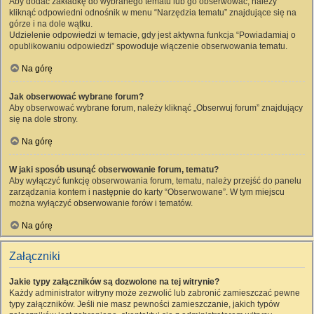
Aby dodać zakładkę do wybranego tematu lub go obserwować, należy
kliknąć odpowiedni odnośnik w menu “Narzędzia tematu” znajdujące się na
górze i na dole wątku.
Udzielenie odpowiedzi w temacie, gdy jest aktywna funkcja “Powiadamiaj o
opublikowaniu odpowiedzi” spowoduje włączenie obserwowania tematu.
Na górę
Jak obserwować wybrane forum?
Aby obserwować wybrane forum, należy kliknąć „Obserwuj forum” znajdujący
się na dole strony.
Na górę
W jaki sposób usunąć obserwowanie forum, tematu?
Aby wyłączyć funkcję obserwowania forum, tematu, należy przejść do panelu
zarządzania kontem i następnie do karty “Obserwowane”. W tym miejscu
można wyłączyć obserwowanie forów i tematów.
Na górę
Załączniki
Jakie typy załączników są dozwolone na tej witrynie?
Każdy administrator witryny może zezwolić lub zabronić zamieszczać pewne
typy załączników. Jeśli nie masz pewności zamieszczanie, jakich typów