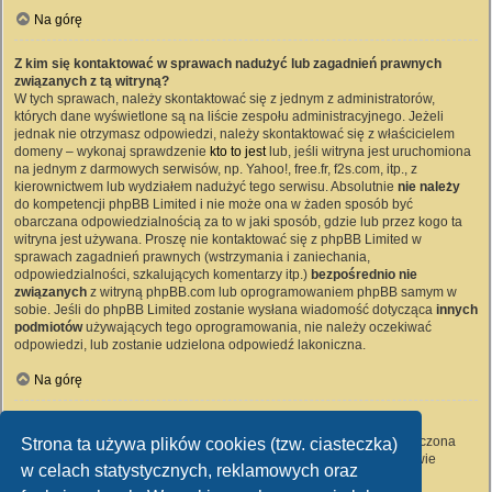
Na górę
Z kim się kontaktować w sprawach nadużyć lub zagadnień prawnych
związanych z tą witryną?
W tych sprawach, należy skontaktować się z jednym z administratorów,
których dane wyświetlone są na liście zespołu administracyjnego. Jeżeli
jednak nie otrzymasz odpowiedzi, należy skontaktować się z właścicielem
domeny – wykonaj sprawdzenie
kto to jest
lub, jeśli witryna jest uruchomiona
na jednym z darmowych serwisów, np. Yahoo!, free.fr, f2s.com, itp., z
kierownictwem lub wydziałem nadużyć tego serwisu. Absolutnie
nie należy
do kompetencji phpBB Limited i nie może ona w żaden sposób być
obarczana odpowiedzialnością za to w jaki sposób, gdzie lub przez kogo ta
witryna jest używana. Proszę nie kontaktować się z phpBB Limited w
sprawach zagadnień prawnych (wstrzymania i zaniechania,
odpowiedzialności, szkalujących komentarzy itp.)
bezpośrednio nie
związanych
z witryną phpBB.com lub oprogramowaniem phpBB samym w
sobie. Jeśli do phpBB Limited zostanie wysłana wiadomość dotycząca
innych
podmiotów
używających tego oprogramowania, nie należy oczekiwać
odpowiedzi, lub zostanie udzielona odpowiedź lakoniczna.
Na górę
Jak nawiązać kontakt z administratorem witryny?
Wszyscy użytkownicy witryny mogą używać – jeśli funkcja ta jest włączona
Strona ta używa plików cookies (tzw. ciasteczka)
przez administratora witryny – formularza „Kontakt z nami”. Członkowie
w celach statystycznych, reklamowych oraz
witryny mogą także używać odnośnika „Zespół administracyjny”.