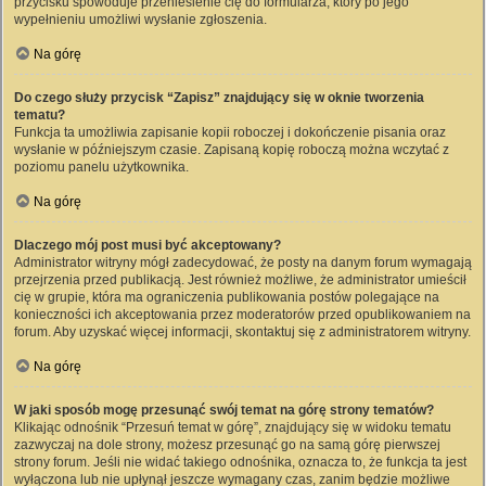
przycisku spowoduje przeniesienie cię do formularza, który po jego
wypełnieniu umożliwi wysłanie zgłoszenia.
Na górę
Do czego służy przycisk “Zapisz” znajdujący się w oknie tworzenia
tematu?
Funkcja ta umożliwia zapisanie kopii roboczej i dokończenie pisania oraz
wysłanie w późniejszym czasie. Zapisaną kopię roboczą można wczytać z
poziomu panelu użytkownika.
Na górę
Dlaczego mój post musi być akceptowany?
Administrator witryny mógł zadecydować, że posty na danym forum wymagają
przejrzenia przed publikacją. Jest również możliwe, że administrator umieścił
cię w grupie, która ma ograniczenia publikowania postów polegające na
konieczności ich akceptowania przez moderatorów przed opublikowaniem na
forum. Aby uzyskać więcej informacji, skontaktuj się z administratorem witryny.
Na górę
W jaki sposób mogę przesunąć swój temat na górę strony tematów?
Klikając odnośnik “Przesuń temat w górę”, znajdujący się w widoku tematu
zazwyczaj na dole strony, możesz przesunąć go na samą górę pierwszej
strony forum. Jeśli nie widać takiego odnośnika, oznacza to, że funkcja ta jest
wyłączona lub nie upłynął jeszcze wymagany czas, zanim będzie możliwe