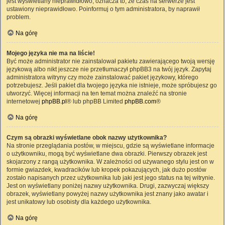
jest wyświetlany nieprawidłowo, oznacza to, że czas na serwerze jest
ustawiony nieprawidłowo. Poinformuj o tym administratora, by naprawił
problem.
Na górę
Mojego języka nie ma na liście!
Być może administrator nie zainstalował pakietu zawierającego twoją wersję
językową albo nikt jeszcze nie przetłumaczył phpBB3 na twój język. Zapytaj
administratora witryny czy może zainstalować pakiet językowy, którego
potrzebujesz. Jeśli pakiet dla twojego języka nie istnieje, może spróbujesz go
utworzyć. Więcej informacji na ten temat można znaleźć na stronie
internetowej
phpBB.pl
® lub phpBB Limited
phpBB.com
®
Na górę
Czym są obrazki wyświetlane obok nazwy użytkownika?
Na stronie przeglądania postów, w miejscu, gdzie są wyświetlane informacje
o użytkowniku, mogą być wyświetlane dwa obrazki. Pierwszy obrazek jest
skojarzony z rangą użytkownika. W zależności od używanego stylu jest on w
formie gwiazdek, kwadracików lub kropek pokazujących, jak dużo postów
zostało napisanych przez użytkownika lub jaki jest jego status na tej witrynie.
Jest on wyświetlany poniżej nazwy użytkownika. Drugi, zazwyczaj większy
obrazek, wyświetlany powyżej nazwy użytkownika jest znany jako awatar i
jest unikatowy lub osobisty dla każdego użytkownika.
Na górę