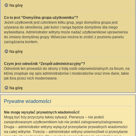
Na górę
Co to jest “Domyślna grupa użytkownika”?
Jeżeli użytkownik jest członkiem kilku grup, jego domyślna grupa jest
używana do określenia, jaki kolor i ranga będzie domyślnie dla niego
wyświetlana. Administrator witryny może nadać użytkownikowi uprawnienia
do zmiany domyślnej grupy. Wówczas można to zrobić z poziomu panelu
zarządzania kontem.
Na górę
Czym jest odnośnik “Zespół administracyjny”?
Odnośnik ten prowadzi do strony z listą osób odpowiedzialnych za forum, na
której znajduje się spis administratorów i moderatorów oraz inne dane, takie
jak fora przez nich moderowane.
Na górę
Prywatne wiadomości
Nie mogę wysyłać prywatnych wiadomości!
Mogą być trzy przyczyny takiej sytuacji. Pierwsza – nie jesteś
zarejestrowanym użytkownikiem lub nie jesteś zalogowany/zalogowana.
Druga – administrator witryny wyłączył przesyłanie prywatnych wiadomości
na całej witrynie. Trzecia – administrator witryny uniemożliwił ci przesyłanie