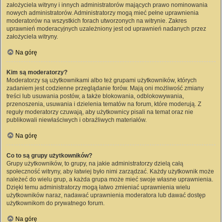
założyciela witryny i innych administratorów mających prawo nominowania
nowych administratorów. Administratorzy mogą mieć pełne uprawnienia
moderatorów na wszystkich forach utworzonych na witrynie. Zakres
uprawnień moderacyjnych uzależniony jest od uprawnień nadanych przez
założyciela witryny.
Na górę
Kim są moderatorzy?
Moderatorzy są użytkownikami albo też grupami użytkowników, których
zadaniem jest codzienne przeglądanie forów. Mają oni możliwość zmiany
treści lub usuwania postów, a także blokowania, odblokowywania,
przenoszenia, usuwania i dzielenia tematów na forum, które moderują. Z
reguły moderatorzy czuwają, aby użytkownicy pisali na temat oraz nie
publikowali niewłaściwych i obraźliwych materiałów.
Na górę
Co to są grupy użytkowników?
Grupy użytkowników, to grupy, na jakie administratorzy dzielą całą
społeczność witryny, aby łatwiej było nimi zarządzać. Każdy użytkownik może
należeć do wielu grup, a każda grupa może mieć swoje własne uprawnienia.
Dzięki temu administratorzy mogą łatwo zmieniać uprawnienia wielu
użytkowników naraz, nadawać uprawnienia moderatora lub dawać dostęp
użytkownikom do prywatnego forum.
Na górę