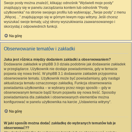
Swoje posty można znaleźć, klikając odnośnik “Wyświetl moje posty”
znajdujący się w panelu zarządzania kontem lub odnośnik “Posty
użytkownika” na stronie swojego profilu lub wybierając „Twoje posty” z menu
„Więcej…” znajdującego się w górnym lewym rogu witryny. Jeśli chcesz
wyszukać swoje tematy, użyj strony wyszukiwania zaawansowanego i
skorzystaj z odpowiednich funkcji.
Na górę
Obserwowanie tematów i zakładki
Jaka jest różnica między dodaniem zakładki a obserwowaniem?
Dodawanie zakładek w phpBB 3.0 działa podobnie jak dodawanie zakładek
w przeglądarce. Użytkownik nie dostaje powiadomienia, gdy w temacie
pojawia się nowa treść. W phpBB 3.1 dodawanie zakładek przypomina
obserwowanie tematu. Użytkownik może być powiadamiany, gdy nastąpi
aktualizacja tematu oznaczonego zakładką. Funkcja obserwowania
powiadamia użytkownika – w wybrany przez niego sposób – gdy w
obserwowanym temacie bądź forum pojawiła się nowa treść. Sposoby
powiadamiania dla zakładek i obserwowanych elementów można
konfigurować w panelu użytkownika na karcie „Ustawienia witryny”.
Na górę
W jaki sposób można dodać zakładkę do wybranych tematów lub je
obserwować??