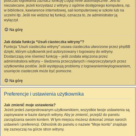
podczas logowania zaznacz funkcję
Loguj mnie automatycznie
. Jest to
niezalecane, jeżeli korzystasz z witryny z ogólnie dostępnego komputera, np.
w bibliotece, kawiarence internetowej, sali komputerowej w szkole lub na
uczelni itp. Jeśli nie widzisz tej funkcji, oznacza to, że administrator ją
wyłączył.
Na górę
Jak działa funkcja “Usuń ciasteczka witryny”?
Funkcja “Usuń ciasteczka witryny” usuwa ciasteczka utworzone przez phpBB
dzięki, którym użytkownik jest autoryzowany i logowany do witryny.
Dostarczają one również funkcję – jeśli została włączona przez
administratora witryny – śledzenia przeczytanych i nieprzeczytanych przez
użytkownika postów. Jeśli występują problemy z logowaniem/wylogowaniem,
usunięcie ciasteczek może być pomocne.
Na górę
Preferencje i ustawienia użytkownika
Jak zmienić moje ustawienia?
Jeżeli jesteś zarejestrowanym użytkownikiem, wszystkie twoje ustawienia są
zapisywane w bazie danych witryny. Aby je zmienić, przejdź do panelu
zarządzania swoim kontem. W tym miejscu możesz dokonać zmian swoich
ustawień i preferencji. Odnośnik do panelu o nazwie “Moje konto” znajduje
się zazwyczaj na górze stron witryny.