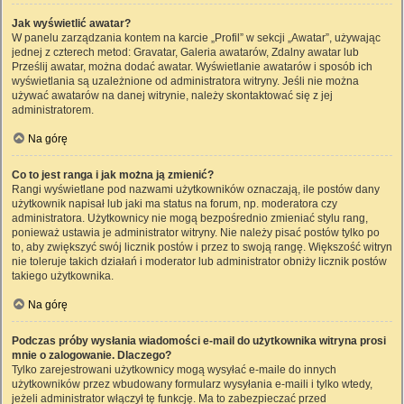
Jak wyświetlić awatar?
W panelu zarządzania kontem na karcie „Profil” w sekcji „Awatar”, używając
jednej z czterech metod: Gravatar, Galeria awatarów, Zdalny awatar lub
Prześlij awatar, można dodać awatar. Wyświetlanie awatarów i sposób ich
wyświetlania są uzależnione od administratora witryny. Jeśli nie można
używać awatarów na danej witrynie, należy skontaktować się z jej
administratorem.
Na górę
Co to jest ranga i jak można ją zmienić?
Rangi wyświetlane pod nazwami użytkowników oznaczają, ile postów dany
użytkownik napisał lub jaki ma status na forum, np. moderatora czy
administratora. Użytkownicy nie mogą bezpośrednio zmieniać stylu rang,
ponieważ ustawia je administrator witryny. Nie należy pisać postów tylko po
to, aby zwiększyć swój licznik postów i przez to swoją rangę. Większość witryn
nie toleruje takich działań i moderator lub administrator obniży licznik postów
takiego użytkownika.
Na górę
Podczas próby wysłania wiadomości e-mail do użytkownika witryna prosi
mnie o zalogowanie. Dlaczego?
Tylko zarejestrowani użytkownicy mogą wysyłać e-maile do innych
użytkowników przez wbudowany formularz wysyłania e-maili i tylko wtedy,
jeżeli administrator włączył tę funkcję. Ma to zabezpieczać przed