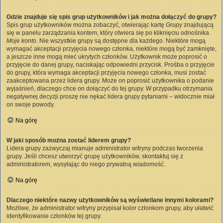
Gdzie znajduje się spis grup użytkowników i jak można dołączyć do grupy?
Spis grup użytkowników można zobaczyć, otwierając kartę
Grupy
znajdującą
się w panelu zarządzania kontem, który otwiera się po kliknięciu odnośnika
Moje konto
. Nie wszystkie grupy są dostępne dla każdego. Niektóre mogą
wymagać akceptacji przyjęcia nowego członka, niektóre mogą być zamknięte,
a jeszcze inne mogą mieć ukrytych członków. Użytkownik może poprosić o
przyjęcie do danej grupy, naciskając odpowiedni przycisk. Prośba o przyjęcie
do grupy, która wymaga akceptacji przyjęcia nowego członka, musi zostać
zaakceptowana przez lidera grupy. Może on poprosić użytkownika o podanie
wyjaśnień, dlaczego chce on dołączyć do tej grupy. W przypadku otrzymania
negatywnej decyzji proszę nie nękać lidera grupy pytaniami – widocznie miał
on swoje powody.
Na górę
W jaki sposób można zostać liderem grupy?
Lidera grupy zazwyczaj mianuje administrator witryny podczas tworzenia
grupy. Jeśli chcesz utworzyć grupę użytkowników, skontaktuj się z
administratorem, wysyłając do niego prywatną wiadomość.
Na górę
Dlaczego niektóre nazwy użytkowników są wyświetlane innymi kolorami?
Możliwe, że administrator witryny przypisał kolor członkom grupy, aby ułatwić
identyfikowanie członków tej grupy.