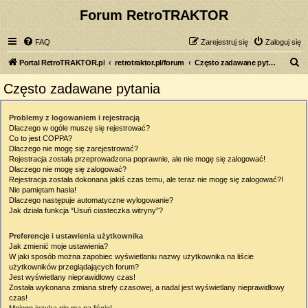
Forum RetroTRAKTOR
FAQ
Zarejestruj się
Zaloguj się
S
Portal RetroTRAKTOR.pl
retrotraktor.pl/forum
Często zadawane pytania
z
Często zadawane pytania
u
k
Problemy z logowaniem i rejestracją
Dlaczego w ogóle muszę się rejestrować?
a
Co to jest COPPA?
j
Dlaczego nie mogę się zarejestrować?
Rejestracja została przeprowadzona poprawnie, ale nie mogę się zalogować!
Dlaczego nie mogę się zalogować?
Rejestracja została dokonana jakiś czas temu, ale teraz nie mogę się zalogować?!
Nie pamiętam hasła!
Dlaczego następuje automatyczne wylogowanie?
Jak działa funkcja “Usuń ciasteczka witryny”?
Preferencje i ustawienia użytkownika
Jak zmienić moje ustawienia?
W jaki sposób można zapobiec wyświetlaniu nazwy użytkownika na liście
użytkowników przeglądających forum?
Jest wyświetlany nieprawidłowy czas!
Została wykonana zmiana strefy czasowej, a nadal jest wyświetlany nieprawidłowy
czas!