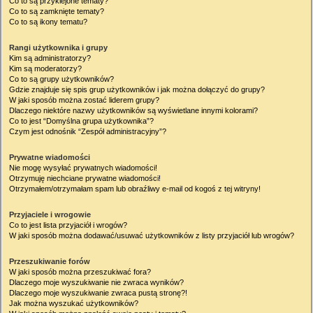
Co to są przyklejone tematy?
Co to są zamknięte tematy?
Co to są ikony tematu?
Rangi użytkownika i grupy
Kim są administratorzy?
Kim są moderatorzy?
Co to są grupy użytkowników?
Gdzie znajduje się spis grup użytkowników i jak można dołączyć do grupy?
W jaki sposób można zostać liderem grupy?
Dlaczego niektóre nazwy użytkowników są wyświetlane innymi kolorami?
Co to jest “Domyślna grupa użytkownika”?
Czym jest odnośnik “Zespół administracyjny”?
Prywatne wiadomości
Nie mogę wysyłać prywatnych wiadomości!
Otrzymuję niechciane prywatne wiadomości!
Otrzymałem/otrzymałam spam lub obraźliwy e-mail od kogoś z tej witryny!
Przyjaciele i wrogowie
Co to jest lista przyjaciół i wrogów?
W jaki sposób można dodawać/usuwać użytkowników z listy przyjaciół lub wrogów?
Przeszukiwanie forów
W jaki sposób można przeszukiwać fora?
Dlaczego moje wyszukiwanie nie zwraca wyników?
Dlaczego moje wyszukiwanie zwraca pustą stronę?!
Jak można wyszukać użytkowników?