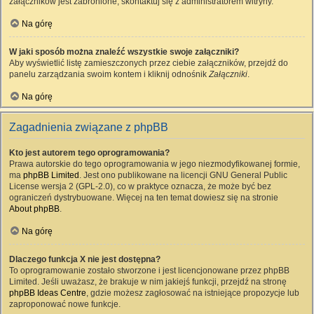
załączników jest zabronione, skontaktuj się z administratorem witryny.
Na górę
W jaki sposób można znaleźć wszystkie swoje załączniki?
Aby wyświetlić listę zamieszczonych przez ciebie załączników, przejdź do
panelu zarządzania swoim kontem i kliknij odnośnik
Załączniki
.
Na górę
Zagadnienia związane z phpBB
Kto jest autorem tego oprogramowania?
Prawa autorskie do tego oprogramowania w jego niezmodyfikowanej formie,
ma
phpBB Limited
. Jest ono publikowane na licencji GNU General Public
License wersja 2 (GPL-2.0), co w praktyce oznacza, że może być bez
ograniczeń dystrybuowane. Więcej na ten temat dowiesz się na stronie
About phpBB
.
Na górę
Dlaczego funkcja X nie jest dostępna?
To oprogramowanie zostało stworzone i jest licencjonowane przez phpBB
Limited. Jeśli uważasz, że brakuje w nim jakiejś funkcji, przejdź na stronę
phpBB Ideas Centre
, gdzie możesz zagłosować na istniejące propozycje lub
zaproponować nowe funkcje.