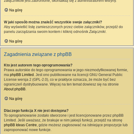
załączników jest zabronione, skontaktuj się z administratorem witryny.
Na górę
W jaki sposób można znaleźć wszystkie swoje załączniki?
Aby wyświetlić listę zamieszczonych przez ciebie załączników, przejdź do
panelu zarządzania swoim kontem i kliknij odnośnik
Załączniki
.
Na górę
Zagadnienia związane z phpBB
Kto jest autorem tego oprogramowania?
Prawa autorskie do tego oprogramowania w jego niezmodyfikowanej formie,
ma
phpBB Limited
. Jest ono publikowane na licencji GNU General Public
License wersja 2 (GPL-2.0), co w praktyce oznacza, że może być bez
ograniczeń dystrybuowane. Więcej na ten temat dowiesz się na stronie
About phpBB
.
Na górę
Dlaczego funkcja X nie jest dostępna?
To oprogramowanie zostało stworzone i jest licencjonowane przez phpBB
Limited. Jeśli uważasz, że brakuje w nim jakiejś funkcji, przejdź na stronę
phpBB Ideas Centre
, gdzie możesz zagłosować na istniejące propozycje lub
zaproponować nowe funkcje.