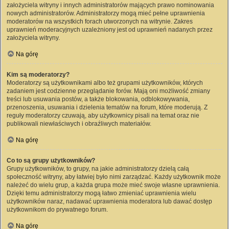
założyciela witryny i innych administratorów mających prawo nominowania
nowych administratorów. Administratorzy mogą mieć pełne uprawnienia
moderatorów na wszystkich forach utworzonych na witrynie. Zakres
uprawnień moderacyjnych uzależniony jest od uprawnień nadanych przez
założyciela witryny.
Na górę
Kim są moderatorzy?
Moderatorzy są użytkownikami albo też grupami użytkowników, których
zadaniem jest codzienne przeglądanie forów. Mają oni możliwość zmiany
treści lub usuwania postów, a także blokowania, odblokowywania,
przenoszenia, usuwania i dzielenia tematów na forum, które moderują. Z
reguły moderatorzy czuwają, aby użytkownicy pisali na temat oraz nie
publikowali niewłaściwych i obraźliwych materiałów.
Na górę
Co to są grupy użytkowników?
Grupy użytkowników, to grupy, na jakie administratorzy dzielą całą
społeczność witryny, aby łatwiej było nimi zarządzać. Każdy użytkownik może
należeć do wielu grup, a każda grupa może mieć swoje własne uprawnienia.
Dzięki temu administratorzy mogą łatwo zmieniać uprawnienia wielu
użytkowników naraz, nadawać uprawnienia moderatora lub dawać dostęp
użytkownikom do prywatnego forum.
Na górę