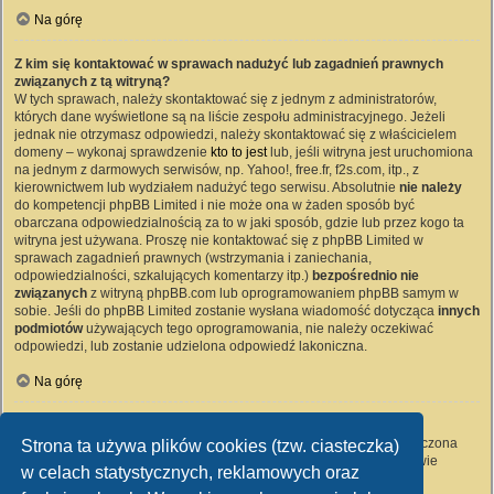
Na górę
Z kim się kontaktować w sprawach nadużyć lub zagadnień prawnych
związanych z tą witryną?
W tych sprawach, należy skontaktować się z jednym z administratorów,
których dane wyświetlone są na liście zespołu administracyjnego. Jeżeli
jednak nie otrzymasz odpowiedzi, należy skontaktować się z właścicielem
domeny – wykonaj sprawdzenie
kto to jest
lub, jeśli witryna jest uruchomiona
na jednym z darmowych serwisów, np. Yahoo!, free.fr, f2s.com, itp., z
kierownictwem lub wydziałem nadużyć tego serwisu. Absolutnie
nie należy
do kompetencji phpBB Limited i nie może ona w żaden sposób być
obarczana odpowiedzialnością za to w jaki sposób, gdzie lub przez kogo ta
witryna jest używana. Proszę nie kontaktować się z phpBB Limited w
sprawach zagadnień prawnych (wstrzymania i zaniechania,
odpowiedzialności, szkalujących komentarzy itp.)
bezpośrednio nie
związanych
z witryną phpBB.com lub oprogramowaniem phpBB samym w
sobie. Jeśli do phpBB Limited zostanie wysłana wiadomość dotycząca
innych
podmiotów
używających tego oprogramowania, nie należy oczekiwać
odpowiedzi, lub zostanie udzielona odpowiedź lakoniczna.
Na górę
Jak nawiązać kontakt z administratorem witryny?
Wszyscy użytkownicy witryny mogą używać – jeśli funkcja ta jest włączona
Strona ta używa plików cookies (tzw. ciasteczka)
przez administratora witryny – formularza „Kontakt z nami”. Członkowie
w celach statystycznych, reklamowych oraz
witryny mogą także używać odnośnika „Zespół administracyjny”.