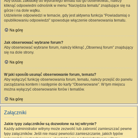
Aby dodać zakładkę do wybranego tematu lub go obserwować, należy
kliknąć odpowiedni odnośnik w menu “Narzędzia tematu” znajdujące się na
górze i na dole wątku.
Udzielenie odpowiedzi w temacie, gdy jest aktywna funkcja “Powiadamiaj o
opublikowaniu odpowiedzi” spowoduje włączenie obserwowania tematu.
Na górę
Jak obserwować wybrane forum?
Aby obserwować wybrane forum, należy kliknąć „Obserwuj forum” znajdujący
się na dole strony.
Na górę
W jaki sposób usunąć obserwowanie forum, tematu?
Aby wyłączyć funkcję obserwowania forum, tematu, należy przejść do panelu
zarządzania kontem i następnie do karty “Obserwowane”. W tym miejscu
można wyłączyć obserwowanie forów i tematów.
Na górę
Załączniki
Jakie typy załączników są dozwolone na tej witrynie?
Każdy administrator witryny może zezwolić lub zabronić zamieszczać pewne
typy załączników. Jeśli nie masz pewności zamieszczanie, jakich typów