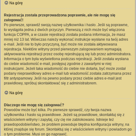
Na górę
Rejestracja została przeprowadzona poprawnie, ale nie mogę się
zalogować!
Po pierwsze, sprawdź swoją nazwę użytkownika i hasło. Jeśli są poprawne,
to wystąpiła jedna z dwóch przyczyn. Pierwszą z nich może być włączona
funkcja COPPA, a w czasie rejestracji została podana informacja, że masz
mniej niż 13 lat. Wówczas należy wykonać instrukcje wysłane na twój adres
e-mail. Jeśli nie to było przyczyną, być może nie została aktywowana
rejestracja. Niektóre witryny przed pierwszym zalogowaniem wymagają
aktywowania rejestracji przez osobę rejestrującą się lub przez administratora.
Informacja o tym była wyświetlona podczas rejestracji. Jeśli została wysłana
do ciebie wiadomość e-mail, postępuj zgodnie z zawartymi w niej
instrukcjami. Jeżeli taka wiadomość do ciebie nie dotarła, być może został
podany nieprawidłowy adres e-mail lub wiadomość została zatrzymana przez
filtr antyspamowy. Jeśli na pewno podany przez ciebie adres e-mail jest
prawidłowy, spróbuj skontaktować się z administratorem.
Na górę
Dlaczego nie mogę się zalogować?
Powodów może być kilka. Po pierwsze sprawdź, czy twoja nazwa
użytkownika i hasło są prawidłowe. Jeżeli są prawidłowe, skontaktuj się z
właścicielem witryny i zapytaj, czy cię nie zablokowano. Istnieje też
prawdopodobieństwo, że problem powoduje błędna konfiguracja witryny, na
której znajduje się forum. Skontaktuj się z właścicielem witryny i powiadom go
o tym problemie. Musi on go naprawić.