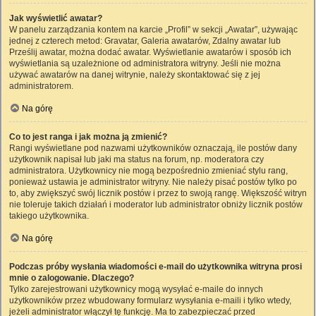
Jak wyświetlić awatar?
W panelu zarządzania kontem na karcie „Profil” w sekcji „Awatar”, używając
jednej z czterech metod: Gravatar, Galeria awatarów, Zdalny awatar lub
Prześlij awatar, można dodać awatar. Wyświetlanie awatarów i sposób ich
wyświetlania są uzależnione od administratora witryny. Jeśli nie można
używać awatarów na danej witrynie, należy skontaktować się z jej
administratorem.
Na górę
Co to jest ranga i jak można ją zmienić?
Rangi wyświetlane pod nazwami użytkowników oznaczają, ile postów dany
użytkownik napisał lub jaki ma status na forum, np. moderatora czy
administratora. Użytkownicy nie mogą bezpośrednio zmieniać stylu rang,
ponieważ ustawia je administrator witryny. Nie należy pisać postów tylko po
to, aby zwiększyć swój licznik postów i przez to swoją rangę. Większość witryn
nie toleruje takich działań i moderator lub administrator obniży licznik postów
takiego użytkownika.
Na górę
Podczas próby wysłania wiadomości e-mail do użytkownika witryna prosi
mnie o zalogowanie. Dlaczego?
Tylko zarejestrowani użytkownicy mogą wysyłać e-maile do innych
użytkowników przez wbudowany formularz wysyłania e-maili i tylko wtedy,
jeżeli administrator włączył tę funkcję. Ma to zabezpieczać przed