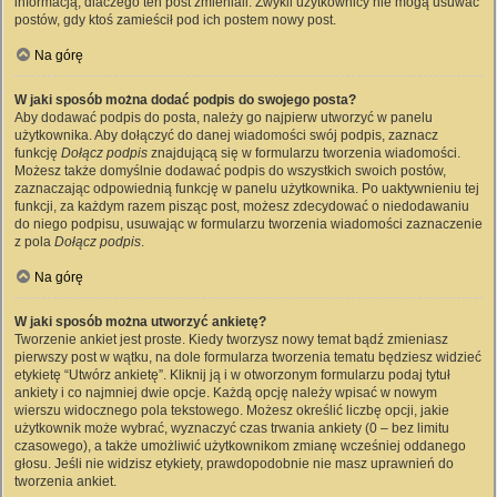
informacją, dlaczego ten post zmieniali. Zwykli użytkownicy nie mogą usuwać
postów, gdy ktoś zamieścił pod ich postem nowy post.
Na górę
W jaki sposób można dodać podpis do swojego posta?
Aby dodawać podpis do posta, należy go najpierw utworzyć w panelu
użytkownika. Aby dołączyć do danej wiadomości swój podpis, zaznacz
funkcję
Dołącz podpis
znajdującą się w formularzu tworzenia wiadomości.
Możesz także domyślnie dodawać podpis do wszystkich swoich postów,
zaznaczając odpowiednią funkcję w panelu użytkownika. Po uaktywnieniu tej
funkcji, za każdym razem pisząc post, możesz zdecydować o niedodawaniu
do niego podpisu, usuwając w formularzu tworzenia wiadomości zaznaczenie
z pola
Dołącz podpis
.
Na górę
W jaki sposób można utworzyć ankietę?
Tworzenie ankiet jest proste. Kiedy tworzysz nowy temat bądź zmieniasz
pierwszy post w wątku, na dole formularza tworzenia tematu będziesz widzieć
etykietę “Utwórz ankietę”. Kliknij ją i w otworzonym formularzu podaj tytuł
ankiety i co najmniej dwie opcje. Każdą opcję należy wpisać w nowym
wierszu widocznego pola tekstowego. Możesz określić liczbę opcji, jakie
użytkownik może wybrać, wyznaczyć czas trwania ankiety (0 – bez limitu
czasowego), a także umożliwić użytkownikom zmianę wcześniej oddanego
głosu. Jeśli nie widzisz etykiety, prawdopodobnie nie masz uprawnień do
tworzenia ankiet.