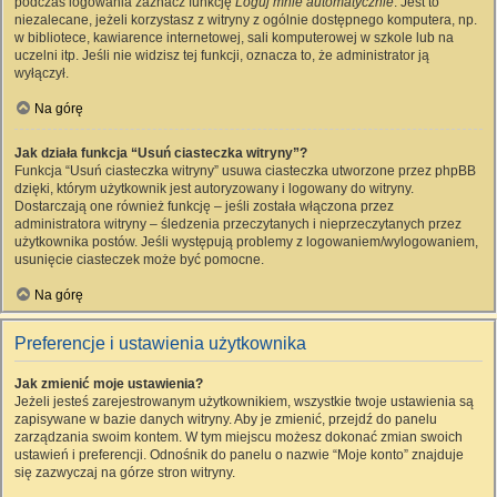
podczas logowania zaznacz funkcję
Loguj mnie automatycznie
. Jest to
niezalecane, jeżeli korzystasz z witryny z ogólnie dostępnego komputera, np.
w bibliotece, kawiarence internetowej, sali komputerowej w szkole lub na
uczelni itp. Jeśli nie widzisz tej funkcji, oznacza to, że administrator ją
wyłączył.
Na górę
Jak działa funkcja “Usuń ciasteczka witryny”?
Funkcja “Usuń ciasteczka witryny” usuwa ciasteczka utworzone przez phpBB
dzięki, którym użytkownik jest autoryzowany i logowany do witryny.
Dostarczają one również funkcję – jeśli została włączona przez
administratora witryny – śledzenia przeczytanych i nieprzeczytanych przez
użytkownika postów. Jeśli występują problemy z logowaniem/wylogowaniem,
usunięcie ciasteczek może być pomocne.
Na górę
Preferencje i ustawienia użytkownika
Jak zmienić moje ustawienia?
Jeżeli jesteś zarejestrowanym użytkownikiem, wszystkie twoje ustawienia są
zapisywane w bazie danych witryny. Aby je zmienić, przejdź do panelu
zarządzania swoim kontem. W tym miejscu możesz dokonać zmian swoich
ustawień i preferencji. Odnośnik do panelu o nazwie “Moje konto” znajduje
się zazwyczaj na górze stron witryny.