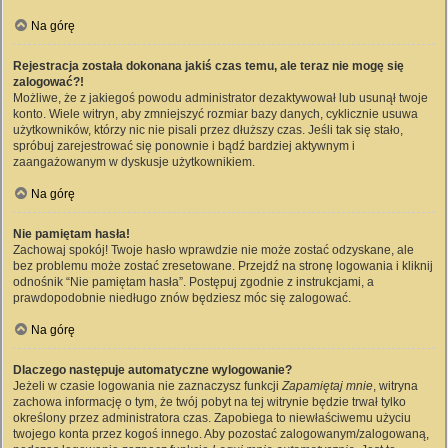
Na górę
Rejestracja została dokonana jakiś czas temu, ale teraz nie mogę się
zalogować?!
Możliwe, że z jakiegoś powodu administrator dezaktywował lub usunął twoje
konto. Wiele witryn, aby zmniejszyć rozmiar bazy danych, cyklicznie usuwa
użytkowników, którzy nic nie pisali przez dłuższy czas. Jeśli tak się stało,
spróbuj zarejestrować się ponownie i bądź bardziej aktywnym i
zaangażowanym w dyskusje użytkownikiem.
Na górę
Nie pamiętam hasła!
Zachowaj spokój! Twoje hasło wprawdzie nie może zostać odzyskane, ale
bez problemu może zostać zresetowane. Przejdź na stronę logowania i kliknij
odnośnik “Nie pamiętam hasła”. Postępuj zgodnie z instrukcjami, a
prawdopodobnie niedługo znów będziesz móc się zalogować.
Na górę
Dlaczego następuje automatyczne wylogowanie?
Jeżeli w czasie logowania nie zaznaczysz funkcji
Zapamiętaj mnie
, witryna
zachowa informację o tym, że twój pobyt na tej witrynie będzie trwał tylko
określony przez administratora czas. Zapobiega to niewłaściwemu użyciu
twojego konta przez kogoś innego. Aby pozostać zalogowanym/zalogowaną,