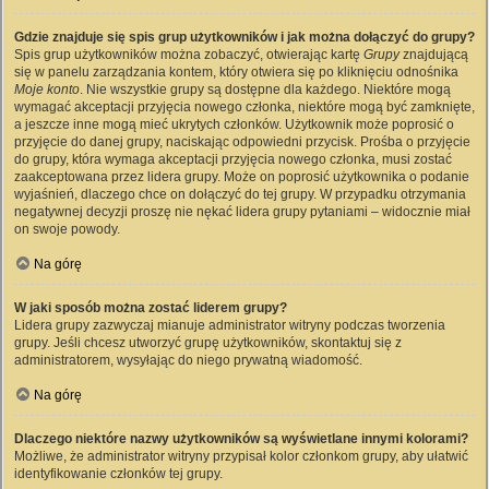
Gdzie znajduje się spis grup użytkowników i jak można dołączyć do grupy?
Spis grup użytkowników można zobaczyć, otwierając kartę
Grupy
znajdującą
się w panelu zarządzania kontem, który otwiera się po kliknięciu odnośnika
Moje konto
. Nie wszystkie grupy są dostępne dla każdego. Niektóre mogą
wymagać akceptacji przyjęcia nowego członka, niektóre mogą być zamknięte,
a jeszcze inne mogą mieć ukrytych członków. Użytkownik może poprosić o
przyjęcie do danej grupy, naciskając odpowiedni przycisk. Prośba o przyjęcie
do grupy, która wymaga akceptacji przyjęcia nowego członka, musi zostać
zaakceptowana przez lidera grupy. Może on poprosić użytkownika o podanie
wyjaśnień, dlaczego chce on dołączyć do tej grupy. W przypadku otrzymania
negatywnej decyzji proszę nie nękać lidera grupy pytaniami – widocznie miał
on swoje powody.
Na górę
W jaki sposób można zostać liderem grupy?
Lidera grupy zazwyczaj mianuje administrator witryny podczas tworzenia
grupy. Jeśli chcesz utworzyć grupę użytkowników, skontaktuj się z
administratorem, wysyłając do niego prywatną wiadomość.
Na górę
Dlaczego niektóre nazwy użytkowników są wyświetlane innymi kolorami?
Możliwe, że administrator witryny przypisał kolor członkom grupy, aby ułatwić
identyfikowanie członków tej grupy.