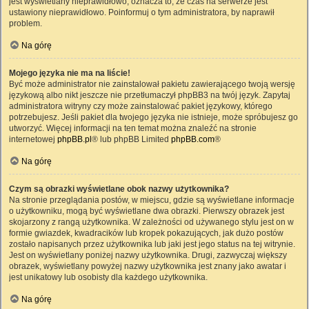
jest wyświetlany nieprawidłowo, oznacza to, że czas na serwerze jest
ustawiony nieprawidłowo. Poinformuj o tym administratora, by naprawił
problem.
Na górę
Mojego języka nie ma na liście!
Być może administrator nie zainstalował pakietu zawierającego twoją wersję
językową albo nikt jeszcze nie przetłumaczył phpBB3 na twój język. Zapytaj
administratora witryny czy może zainstalować pakiet językowy, którego
potrzebujesz. Jeśli pakiet dla twojego języka nie istnieje, może spróbujesz go
utworzyć. Więcej informacji na ten temat można znaleźć na stronie
internetowej
phpBB.pl
® lub phpBB Limited
phpBB.com
®
Na górę
Czym są obrazki wyświetlane obok nazwy użytkownika?
Na stronie przeglądania postów, w miejscu, gdzie są wyświetlane informacje
o użytkowniku, mogą być wyświetlane dwa obrazki. Pierwszy obrazek jest
skojarzony z rangą użytkownika. W zależności od używanego stylu jest on w
formie gwiazdek, kwadracików lub kropek pokazujących, jak dużo postów
zostało napisanych przez użytkownika lub jaki jest jego status na tej witrynie.
Jest on wyświetlany poniżej nazwy użytkownika. Drugi, zazwyczaj większy
obrazek, wyświetlany powyżej nazwy użytkownika jest znany jako awatar i
jest unikatowy lub osobisty dla każdego użytkownika.
Na górę