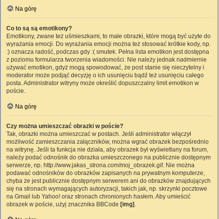
Na górę
Co to są są emotikony?
Emotikony, zwane też uśmieszkami, to małe obrazki, które mogą być użyte do
wyrażania emocji. Do wyrażania emocji można też stosować krótkie kody, np.
:) oznacza radość, podczas gdy :( smutek. Pełna lista emotikon jest dostępna
z poziomu formularza tworzenia wiadomości. Nie należy jednak nadmiernie
używać emotikon, gdyż mogą spowodować, że post stanie się nieczytelny i
moderator może podjąć decyzję o ich usunięciu bądź też usunięciu całego
posta. Administrator witryny może określić dopuszczalny limit emotikon w
poście.
Na górę
Czy można umieszczać obrazki w poście?
Tak, obrazki można umieszczać w postach. Jeśli administrator włączył
możliwość zamieszczania załączników, można wgrać obrazek bezpośrednio
na witrynę. Jeśli ta funkcja nie działa, aby obrazek był wyświetlany na forum,
należy podać odnośnik do obrazka umieszczonego na publicznie dostępnym
serwerze, np. http://www.jakas_strona.com/moj_obrazek.gif. Nie można
podawać odnośników do obrazków zapisanych na prywatnym komputerze,
chyba że jest publicznie dostępnym serwerem ani do obrazków znajdujących
się na stronach wymagających autoryzacji, takich jak, np. skrzynki pocztowe
na Gmail lub Yahoo! oraz stronach chronionych hasłem. Aby umieścić
obrazek w poście, użyj znacznika BBCode
[img]
.