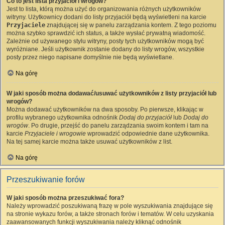
Co to jest lista przyjaciół i wrogów?
Jest to lista, którą można użyć do organizowania różnych użytkowników
witryny. Użytkownicy dodani do listy przyjaciół będą wyświetleni na karcie
Przyjaciele
znajdującej się w panelu zarządzania kontem. Z tego poziomu
można szybko sprawdzić ich status, a także wysłać prywatną wiadomość.
Zależnie od używanego stylu witryny, posty tych użytkowników mogą być
wyróżniane. Jeśli użytkownik zostanie dodany do listy wrogów, wszystkie
posty przez niego napisane domyślnie nie będą wyświetlane.
Na górę
W jaki sposób można dodawać/usuwać użytkowników z listy przyjaciół lub
wrogów?
Można dodawać użytkowników na dwa sposoby. Po pierwsze, klikając w
profilu wybranego użytkownika odnośnik
Dodaj do przyjaciół
lub
Dodaj do
wrogów
. Po drugie, przejść do panelu zarządzania swoim kontem i tam na
karcie
Przyjaciele i wrogowie
wprowadzić odpowiednie dane użytkownika.
Na tej samej karcie można także usuwać użytkowników z list.
Na górę
Przeszukiwanie forów
W jaki sposób można przeszukiwać fora?
Należy wprowadzić poszukiwaną frazę w pole wyszukiwania znajdujące się
na stronie wykazu forów, a także stronach forów i tematów. W celu uzyskania
zaawansowanych funkcji wyszukiwania należy kliknąć odnośnik