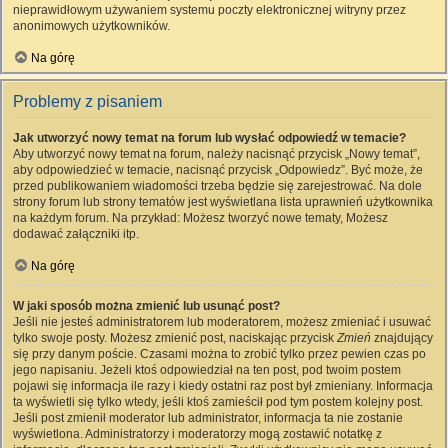
nieprawidłowym używaniem systemu poczty elektronicznej witryny przez
anonimowych użytkowników.
Na górę
Problemy z pisaniem
Jak utworzyć nowy temat na forum lub wysłać odpowiedź w temacie?
Aby utworzyć nowy temat na forum, należy nacisnąć przycisk „Nowy temat”,
aby odpowiedzieć w temacie, nacisnąć przycisk „Odpowiedz”. Być może, że
przed publikowaniem wiadomości trzeba będzie się zarejestrować. Na dole
strony forum lub strony tematów jest wyświetlana lista uprawnień użytkownika
na każdym forum. Na przykład: Możesz tworzyć nowe tematy, Możesz
dodawać załączniki itp.
Na górę
W jaki sposób można zmienić lub usunąć post?
Jeśli nie jesteś administratorem lub moderatorem, możesz zmieniać i usuwać
tylko swoje posty. Możesz zmienić post, naciskając przycisk
Zmień
znajdujący
się przy danym poście. Czasami można to zrobić tylko przez pewien czas po
jego napisaniu. Jeżeli ktoś odpowiedział na ten post, pod twoim postem
pojawi się informacja ile razy i kiedy ostatni raz post był zmieniany. Informacja
ta wyświetli się tylko wtedy, jeśli ktoś zamieścił pod tym postem kolejny post.
Jeśli post zmienił moderator lub administrator, informacja ta nie zostanie
wyświetlona. Administratorzy i moderatorzy mogą zostawić notatkę z