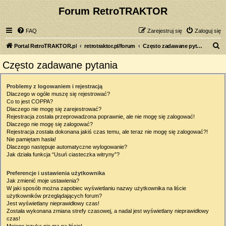
Forum RetroTRAKTOR
FAQ
Zarejestruj się
Zaloguj się
S
Portal RetroTRAKTOR.pl
retrotraktor.pl/forum
Często zadawane pytania
z
Często zadawane pytania
u
k
Problemy z logowaniem i rejestracją
Dlaczego w ogóle muszę się rejestrować?
a
Co to jest COPPA?
j
Dlaczego nie mogę się zarejestrować?
Rejestracja została przeprowadzona poprawnie, ale nie mogę się zalogować!
Dlaczego nie mogę się zalogować?
Rejestracja została dokonana jakiś czas temu, ale teraz nie mogę się zalogować?!
Nie pamiętam hasła!
Dlaczego następuje automatyczne wylogowanie?
Jak działa funkcja “Usuń ciasteczka witryny”?
Preferencje i ustawienia użytkownika
Jak zmienić moje ustawienia?
W jaki sposób można zapobiec wyświetlaniu nazwy użytkownika na liście
użytkowników przeglądających forum?
Jest wyświetlany nieprawidłowy czas!
Została wykonana zmiana strefy czasowej, a nadal jest wyświetlany nieprawidłowy
czas!