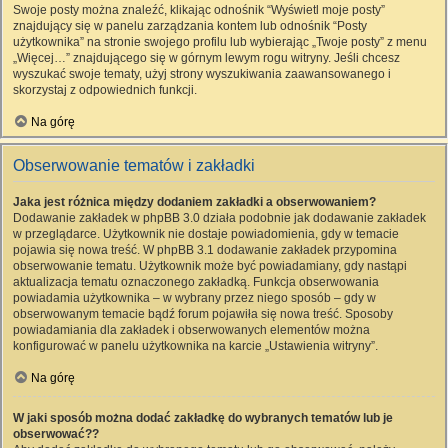
Swoje posty można znaleźć, klikając odnośnik “Wyświetl moje posty”
znajdujący się w panelu zarządzania kontem lub odnośnik “Posty
użytkownika” na stronie swojego profilu lub wybierając „Twoje posty” z menu
„Więcej…” znajdującego się w górnym lewym rogu witryny. Jeśli chcesz
wyszukać swoje tematy, użyj strony wyszukiwania zaawansowanego i
skorzystaj z odpowiednich funkcji.
Na górę
Obserwowanie tematów i zakładki
Jaka jest różnica między dodaniem zakładki a obserwowaniem?
Dodawanie zakładek w phpBB 3.0 działa podobnie jak dodawanie zakładek
w przeglądarce. Użytkownik nie dostaje powiadomienia, gdy w temacie
pojawia się nowa treść. W phpBB 3.1 dodawanie zakładek przypomina
obserwowanie tematu. Użytkownik może być powiadamiany, gdy nastąpi
aktualizacja tematu oznaczonego zakładką. Funkcja obserwowania
powiadamia użytkownika – w wybrany przez niego sposób – gdy w
obserwowanym temacie bądź forum pojawiła się nowa treść. Sposoby
powiadamiania dla zakładek i obserwowanych elementów można
konfigurować w panelu użytkownika na karcie „Ustawienia witryny”.
Na górę
W jaki sposób można dodać zakładkę do wybranych tematów lub je
obserwować??