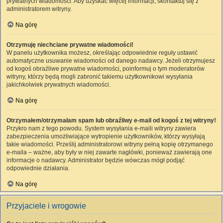
prywatnych wiadomości. Aby uzyskać więcej informacji, skontaktuj się z
administratorem witryny.
Na górę
Otrzymuję niechciane prywatne wiadomości!
W panelu użytkownika możesz, określając odpowiednie reguły ustawić
automatyczne usuwanie wiadomości od danego nadawcy. Jeżeli otrzymujesz
od kogoś obraźliwe prywatne wiadomości, poinformuj o tym moderatorów
witryny, którzy będą mogli zabronić takiemu użytkownikowi wysyłania
jakichkolwiek prywatnych wiadomości.
Na górę
Otrzymałem/otrzymałam spam lub obraźliwy e-mail od kogoś z tej witryny!
Przykro nam z tego powodu. System wysyłania e-maili witryny zawiera
zabezpieczenia umożliwiające wytropienie użytkowników, którzy wysyłają
takie wiadomości. Prześlij administratorowi witryny pełną kopię otrzymanego
e-maila – ważne, aby były w niej zawarte nagłówki, ponieważ zawierają one
informacje o nadawcy. Administrator będzie wówczas mógł podjąć
odpowiednie działania.
Na górę
Przyjaciele i wrogowie