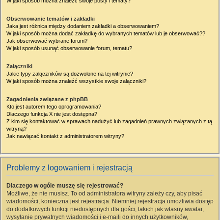
W jaki sposób można znaleźć swoje posty i tematy?
Obserwowanie tematów i zakładki
Jaka jest różnica między dodaniem zakładki a obserwowaniem?
W jaki sposób można dodać zakładkę do wybranych tematów lub je obserwować??
Jak obserwować wybrane forum?
W jaki sposób usunąć obserwowanie forum, tematu?
Załączniki
Jakie typy załączników są dozwolone na tej witrynie?
W jaki sposób można znaleźć wszystkie swoje załączniki?
Zagadnienia związane z phpBB
Kto jest autorem tego oprogramowania?
Dlaczego funkcja X nie jest dostępna?
Z kim się kontaktować w sprawach nadużyć lub zagadnień prawnych związanych z tą
witryną?
Jak nawiązać kontakt z administratorem witryny?
Problemy z logowaniem i rejestracją
Dlaczego w ogóle muszę się rejestrować?
Możliwe, że nie musisz. To od administratora witryny zależy czy, aby pisać
wiadomości, konieczna jest rejestracja. Niemniej rejestracja umożliwia dostęp
do dodatkowych funkcji niedostępnych dla gości, takich jak własny awatar,
wysyłanie prywatnych wiadomości i e-maili do innych użytkowników,