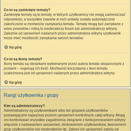
Co to są zamknięte tematy?
Zamknięte tematy są to tematy, w których użytkownicy nie mogą zamieszczać
odpowiedzi, a wszystkie zawarte w nich ankiety zostały automatycznie
zakończone w momencie zamykania tematu. Tematy mogą być zamykane z
wielu powodów i robią to moderatorzy forum lub administratorzy witryny.
Zależnie od uprawnień nadanych przez administratora witryny użytkownik
może mieć możliwość zamykania swoich tematów.
Na górę
Co to są ikony tematu?
Ikony tematu są obrazkami wybieranymi przez autora tematu skojarzonymi z
postami – sugerują ich treść. Możliwość korzystania z ikon tematu
uzależniona jest od uprawnień nadanych przez administratora witryny.
Na górę
Rangi użytkownika i grupy
Kim są administratorzy?
Administratorzy są użytkownikami albo też grupami użytkowników
posiadającymi najwyższy poziom uprawnień kontrolnych całej witryny. Mogą
oni kontrolować wszystkie zagadnienia związane z funkcjonowaniem witryny
włącznie z nadawaniem uprawnień, blokowaniem użytkowników, tworzeniem
grup użytkowników lub moderatorów itp. Zakres ich uprawnień zależy od