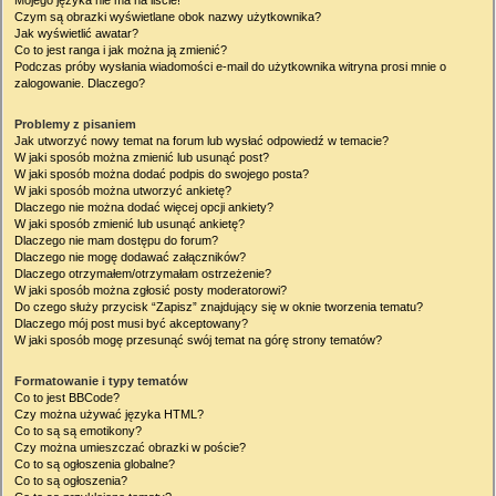
Mojego języka nie ma na liście!
Czym są obrazki wyświetlane obok nazwy użytkownika?
Jak wyświetlić awatar?
Co to jest ranga i jak można ją zmienić?
Podczas próby wysłania wiadomości e-mail do użytkownika witryna prosi mnie o
zalogowanie. Dlaczego?
Problemy z pisaniem
Jak utworzyć nowy temat na forum lub wysłać odpowiedź w temacie?
W jaki sposób można zmienić lub usunąć post?
W jaki sposób można dodać podpis do swojego posta?
W jaki sposób można utworzyć ankietę?
Dlaczego nie można dodać więcej opcji ankiety?
W jaki sposób zmienić lub usunąć ankietę?
Dlaczego nie mam dostępu do forum?
Dlaczego nie mogę dodawać załączników?
Dlaczego otrzymałem/otrzymałam ostrzeżenie?
W jaki sposób można zgłosić posty moderatorowi?
Do czego służy przycisk “Zapisz” znajdujący się w oknie tworzenia tematu?
Dlaczego mój post musi być akceptowany?
W jaki sposób mogę przesunąć swój temat na górę strony tematów?
Formatowanie i typy tematów
Co to jest BBCode?
Czy można używać języka HTML?
Co to są są emotikony?
Czy można umieszczać obrazki w poście?
Co to są ogłoszenia globalne?
Co to są ogłoszenia?