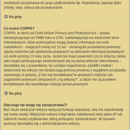
możliwość przypisania do grup użytkowników itp. Rejestracja zajmuje tylko
chwilę, więc zaleca się jej wykonanie.
Na górę
Co to jest COPPA?
COPPA, to skrót od Child Online Privacy and Protection Act – prawa
obowiązującego od 1998 roku w USA, nakładającego na właścicieli stron
internetowych, które potencjalnie mogą zbierać informacje od osób
małoletnich – mających mniej niż 13 lat – obowiązek posiadania pisemnej
zgody rodziców lub opiekunów prawnych na zbieranie informacji prywatnych
od osób poniżej 13 roku życia. Jeżeli nie masz pewności czy to dotyczy ciebie
jako kogoś próbującego zarejestrować się na danej witrynie internetowej –
skontaktuj się z prawnikiem, by uzyskać wyjaśnienie. phpBB Limited i
właściciele tej witryny nie dostarczają pomocy prawnej z wyjątkiem przypadku
opisanego w pytaniu „Z kim się kontaktować w sprawach nadużyć lub
zagadnień prawnych związanych z tą witryną?”, a także nie są punktem
kontaktowym dla wszelkiego rodzaju porad prawnych.
Na górę
Dlaczego nie mogę się zarejestrować?
Być może właściciel witryny wyłączył funkcję rejestracji, aby nie rejestrowały
się nowe osoby. Właściciel witryny mógł także zablokować twój adres IP lub
zabronił nazwy użytkownika, którą próbujesz zarejestrować. W sprawie
pomocy skontaktuj się z administratorem witryny.