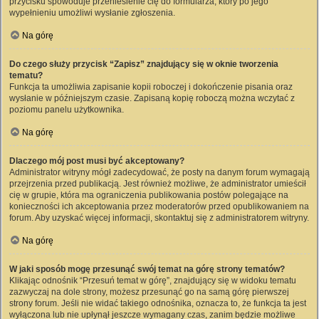
przycisku spowoduje przeniesienie cię do formularza, który po jego
wypełnieniu umożliwi wysłanie zgłoszenia.
Na górę
Do czego służy przycisk “Zapisz” znajdujący się w oknie tworzenia
tematu?
Funkcja ta umożliwia zapisanie kopii roboczej i dokończenie pisania oraz
wysłanie w późniejszym czasie. Zapisaną kopię roboczą można wczytać z
poziomu panelu użytkownika.
Na górę
Dlaczego mój post musi być akceptowany?
Administrator witryny mógł zadecydować, że posty na danym forum wymagają
przejrzenia przed publikacją. Jest również możliwe, że administrator umieścił
cię w grupie, która ma ograniczenia publikowania postów polegające na
konieczności ich akceptowania przez moderatorów przed opublikowaniem na
forum. Aby uzyskać więcej informacji, skontaktuj się z administratorem witryny.
Na górę
W jaki sposób mogę przesunąć swój temat na górę strony tematów?
Klikając odnośnik “Przesuń temat w górę”, znajdujący się w widoku tematu
zazwyczaj na dole strony, możesz przesunąć go na samą górę pierwszej
strony forum. Jeśli nie widać takiego odnośnika, oznacza to, że funkcja ta jest
wyłączona lub nie upłynął jeszcze wymagany czas, zanim będzie możliwe