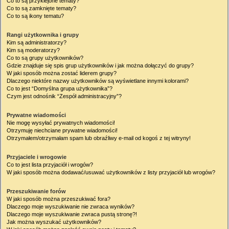
Co to są przyklejone tematy?
Co to są zamknięte tematy?
Co to są ikony tematu?
Rangi użytkownika i grupy
Kim są administratorzy?
Kim są moderatorzy?
Co to są grupy użytkowników?
Gdzie znajduje się spis grup użytkowników i jak można dołączyć do grupy?
W jaki sposób można zostać liderem grupy?
Dlaczego niektóre nazwy użytkowników są wyświetlane innymi kolorami?
Co to jest “Domyślna grupa użytkownika”?
Czym jest odnośnik “Zespół administracyjny”?
Prywatne wiadomości
Nie mogę wysyłać prywatnych wiadomości!
Otrzymuję niechciane prywatne wiadomości!
Otrzymałem/otrzymałam spam lub obraźliwy e-mail od kogoś z tej witryny!
Przyjaciele i wrogowie
Co to jest lista przyjaciół i wrogów?
W jaki sposób można dodawać/usuwać użytkowników z listy przyjaciół lub wrogów?
Przeszukiwanie forów
W jaki sposób można przeszukiwać fora?
Dlaczego moje wyszukiwanie nie zwraca wyników?
Dlaczego moje wyszukiwanie zwraca pustą stronę?!
Jak można wyszukać użytkowników?