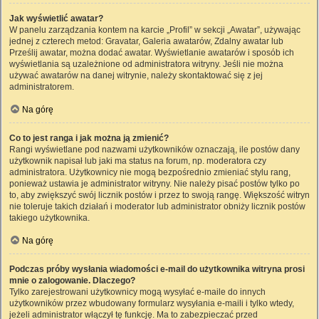
Jak wyświetlić awatar?
W panelu zarządzania kontem na karcie „Profil” w sekcji „Awatar”, używając
jednej z czterech metod: Gravatar, Galeria awatarów, Zdalny awatar lub
Prześlij awatar, można dodać awatar. Wyświetlanie awatarów i sposób ich
wyświetlania są uzależnione od administratora witryny. Jeśli nie można
używać awatarów na danej witrynie, należy skontaktować się z jej
administratorem.
Na górę
Co to jest ranga i jak można ją zmienić?
Rangi wyświetlane pod nazwami użytkowników oznaczają, ile postów dany
użytkownik napisał lub jaki ma status na forum, np. moderatora czy
administratora. Użytkownicy nie mogą bezpośrednio zmieniać stylu rang,
ponieważ ustawia je administrator witryny. Nie należy pisać postów tylko po
to, aby zwiększyć swój licznik postów i przez to swoją rangę. Większość witryn
nie toleruje takich działań i moderator lub administrator obniży licznik postów
takiego użytkownika.
Na górę
Podczas próby wysłania wiadomości e-mail do użytkownika witryna prosi
mnie o zalogowanie. Dlaczego?
Tylko zarejestrowani użytkownicy mogą wysyłać e-maile do innych
użytkowników przez wbudowany formularz wysyłania e-maili i tylko wtedy,
jeżeli administrator włączył tę funkcję. Ma to zabezpieczać przed