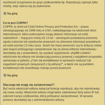
możliwość przypisania do grup użytkowników itp. Rejestracja zajmuje tylko
chwilę, więc zaleca się jej wykonanie.
Na górę
Co to jest COPPA?
COPPA, to skrót od Child Online Privacy and Protection Act – prawa
obowiązującego od 1998 roku w USA, nakładającego na właścicieli stron
internetowych, które potencjalnie mogą zbierać informacje od osób
małoletnich – mających mniej niż 13 lat – obowiązek posiadania pisemnej
zgody rodziców lub opiekunów prawnych na zbieranie informacji prywatnych
od osób poniżej 13 roku życia. Jeżeli nie masz pewności czy to dotyczy ciebie
jako kogoś próbującego zarejestrować się na danej witrynie internetowej –
skontaktuj się z prawnikiem, by uzyskać wyjaśnienie. phpBB Limited i
właściciele tej witryny nie dostarczają pomocy prawnej z wyjątkiem przypadku
opisanego w pytaniu „Z kim się kontaktować w sprawach nadużyć lub
zagadnień prawnych związanych z tą witryną?”, a także nie są punktem
kontaktowym dla wszelkiego rodzaju porad prawnych.
Na górę
Dlaczego nie mogę się zarejestrować?
Być może właściciel witryny wyłączył funkcję rejestracji, aby nie rejestrowały
się nowe osoby. Właściciel witryny mógł także zablokować twój adres IP lub
zabronił nazwy użytkownika, którą próbujesz zarejestrować. W sprawie
pomocy skontaktuj się z administratorem witryny.