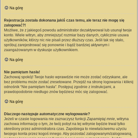
Na górę
Rejestracja została dokonana jakiś czas temu, ale teraz nie mogę się
zalogować?!
Możliwe, że z jakiegoś powodu administrator dezaktywował lub usunął twoje
konto. Wiele witryn, aby zmniejszyć rozmiar bazy danych, cyklicznie usuwa
użytkowników, którzy nic nie pisali przez dłuższy czas. Jeśli tak się stało,
spróbuj zarejestrować się ponownie i bądź bardziej aktywnym i
zaangażowanym w dyskusje użytkownikiem.
Na górę
Nie pamiętam hasła!
Zachowaj spokój! Twoje hasło wprawdzie nie może zostać odzyskane, ale
bez problemu może zostać zresetowane. Przejdź na stronę logowania i kliknij
odnośnik “Nie pamiętam hasła”. Postępuj zgodnie z instrukcjami, a
prawdopodobnie niedługo znów będziesz móc się zalogować.
Na górę
Dlaczego następuje automatyczne wylogowanie?
Jeżeli w czasie logowania nie zaznaczysz funkcji
Zapamiętaj mnie
, witryna
zachowa informację o tym, że twój pobyt na tej witrynie będzie trwał tylko
określony przez administratora czas. Zapobiega to niewłaściwemu użyciu
twojego konta przez kogoś innego. Aby pozostać zalogowanym/zalogowaną,