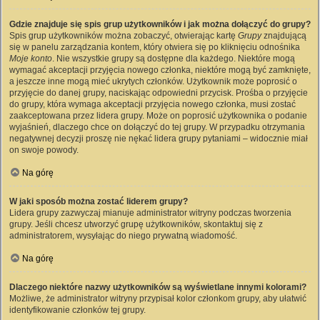
Gdzie znajduje się spis grup użytkowników i jak można dołączyć do grupy?
Spis grup użytkowników można zobaczyć, otwierając kartę
Grupy
znajdującą
się w panelu zarządzania kontem, który otwiera się po kliknięciu odnośnika
Moje konto
. Nie wszystkie grupy są dostępne dla każdego. Niektóre mogą
wymagać akceptacji przyjęcia nowego członka, niektóre mogą być zamknięte,
a jeszcze inne mogą mieć ukrytych członków. Użytkownik może poprosić o
przyjęcie do danej grupy, naciskając odpowiedni przycisk. Prośba o przyjęcie
do grupy, która wymaga akceptacji przyjęcia nowego członka, musi zostać
zaakceptowana przez lidera grupy. Może on poprosić użytkownika o podanie
wyjaśnień, dlaczego chce on dołączyć do tej grupy. W przypadku otrzymania
negatywnej decyzji proszę nie nękać lidera grupy pytaniami – widocznie miał
on swoje powody.
Na górę
W jaki sposób można zostać liderem grupy?
Lidera grupy zazwyczaj mianuje administrator witryny podczas tworzenia
grupy. Jeśli chcesz utworzyć grupę użytkowników, skontaktuj się z
administratorem, wysyłając do niego prywatną wiadomość.
Na górę
Dlaczego niektóre nazwy użytkowników są wyświetlane innymi kolorami?
Możliwe, że administrator witryny przypisał kolor członkom grupy, aby ułatwić
identyfikowanie członków tej grupy.