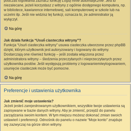
podczas logowania zaznacz funkcję
Loguj mnie automatycznie
. Jest to
niezalecane, jeżeli korzystasz z witryny z ogólnie dostępnego komputera, np.
w bibliotece, kawiarence internetowej, sali komputerowej w szkole lub na
uczelni itp. Jeśli nie widzisz tej funkcji, oznacza to, że administrator ją
wyłączył.
Na górę
Jak działa funkcja “Usuń ciasteczka witryny”?
Funkcja “Usuń ciasteczka witryny” usuwa ciasteczka utworzone przez phpBB
dzięki, którym użytkownik jest autoryzowany i logowany do witryny.
Dostarczają one również funkcję – jeśli została włączona przez
administratora witryny – śledzenia przeczytanych i nieprzeczytanych przez
użytkownika postów. Jeśli występują problemy z logowaniem/wylogowaniem,
usunięcie ciasteczek może być pomocne.
Na górę
Preferencje i ustawienia użytkownika
Jak zmienić moje ustawienia?
Jeżeli jesteś zarejestrowanym użytkownikiem, wszystkie twoje ustawienia są
zapisywane w bazie danych witryny. Aby je zmienić, przejdź do panelu
zarządzania swoim kontem. W tym miejscu możesz dokonać zmian swoich
ustawień i preferencji. Odnośnik do panelu o nazwie “Moje konto” znajduje
się zazwyczaj na górze stron witryny.