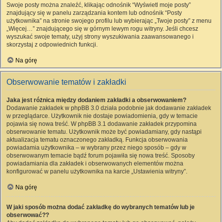
Swoje posty można znaleźć, klikając odnośnik “Wyświetl moje posty”
znajdujący się w panelu zarządzania kontem lub odnośnik “Posty
użytkownika” na stronie swojego profilu lub wybierając „Twoje posty” z menu
„Więcej…” znajdującego się w górnym lewym rogu witryny. Jeśli chcesz
wyszukać swoje tematy, użyj strony wyszukiwania zaawansowanego i
skorzystaj z odpowiednich funkcji.
Na górę
Obserwowanie tematów i zakładki
Jaka jest różnica między dodaniem zakładki a obserwowaniem?
Dodawanie zakładek w phpBB 3.0 działa podobnie jak dodawanie zakładek
w przeglądarce. Użytkownik nie dostaje powiadomienia, gdy w temacie
pojawia się nowa treść. W phpBB 3.1 dodawanie zakładek przypomina
obserwowanie tematu. Użytkownik może być powiadamiany, gdy nastąpi
aktualizacja tematu oznaczonego zakładką. Funkcja obserwowania
powiadamia użytkownika – w wybrany przez niego sposób – gdy w
obserwowanym temacie bądź forum pojawiła się nowa treść. Sposoby
powiadamiania dla zakładek i obserwowanych elementów można
konfigurować w panelu użytkownika na karcie „Ustawienia witryny”.
Na górę
W jaki sposób można dodać zakładkę do wybranych tematów lub je
obserwować??