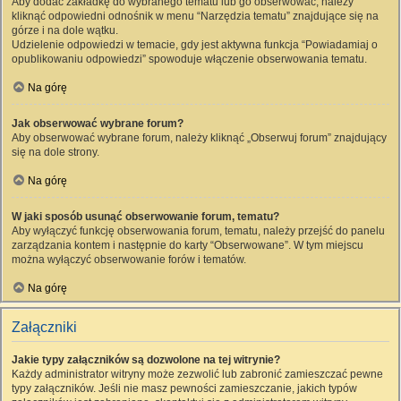
Aby dodać zakładkę do wybranego tematu lub go obserwować, należy
kliknąć odpowiedni odnośnik w menu “Narzędzia tematu” znajdujące się na
górze i na dole wątku.
Udzielenie odpowiedzi w temacie, gdy jest aktywna funkcja “Powiadamiaj o
opublikowaniu odpowiedzi” spowoduje włączenie obserwowania tematu.
Na górę
Jak obserwować wybrane forum?
Aby obserwować wybrane forum, należy kliknąć „Obserwuj forum” znajdujący
się na dole strony.
Na górę
W jaki sposób usunąć obserwowanie forum, tematu?
Aby wyłączyć funkcję obserwowania forum, tematu, należy przejść do panelu
zarządzania kontem i następnie do karty “Obserwowane”. W tym miejscu
można wyłączyć obserwowanie forów i tematów.
Na górę
Załączniki
Jakie typy załączników są dozwolone na tej witrynie?
Każdy administrator witryny może zezwolić lub zabronić zamieszczać pewne
typy załączników. Jeśli nie masz pewności zamieszczanie, jakich typów