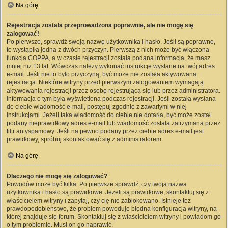
Na górę
Rejestracja została przeprowadzona poprawnie, ale nie mogę się
zalogować!
Po pierwsze, sprawdź swoją nazwę użytkownika i hasło. Jeśli są poprawne,
to wystąpiła jedna z dwóch przyczyn. Pierwszą z nich może być włączona
funkcja COPPA, a w czasie rejestracji została podana informacja, że masz
mniej niż 13 lat. Wówczas należy wykonać instrukcje wysłane na twój adres
e-mail. Jeśli nie to było przyczyną, być może nie została aktywowana
rejestracja. Niektóre witryny przed pierwszym zalogowaniem wymagają
aktywowania rejestracji przez osobę rejestrującą się lub przez administratora.
Informacja o tym była wyświetlona podczas rejestracji. Jeśli została wysłana
do ciebie wiadomość e-mail, postępuj zgodnie z zawartymi w niej
instrukcjami. Jeżeli taka wiadomość do ciebie nie dotarła, być może został
podany nieprawidłowy adres e-mail lub wiadomość została zatrzymana przez
filtr antyspamowy. Jeśli na pewno podany przez ciebie adres e-mail jest
prawidłowy, spróbuj skontaktować się z administratorem.
Na górę
Dlaczego nie mogę się zalogować?
Powodów może być kilka. Po pierwsze sprawdź, czy twoja nazwa
użytkownika i hasło są prawidłowe. Jeżeli są prawidłowe, skontaktuj się z
właścicielem witryny i zapytaj, czy cię nie zablokowano. Istnieje też
prawdopodobieństwo, że problem powoduje błędna konfiguracja witryny, na
której znajduje się forum. Skontaktuj się z właścicielem witryny i powiadom go
o tym problemie. Musi on go naprawić.