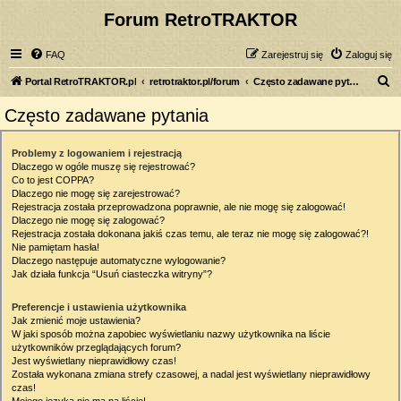
Forum RetroTRAKTOR
FAQ
Zarejestruj się
Zaloguj się
S
Portal RetroTRAKTOR.pl
retrotraktor.pl/forum
Często zadawane pytania
z
Często zadawane pytania
u
k
Problemy z logowaniem i rejestracją
Dlaczego w ogóle muszę się rejestrować?
a
Co to jest COPPA?
j
Dlaczego nie mogę się zarejestrować?
Rejestracja została przeprowadzona poprawnie, ale nie mogę się zalogować!
Dlaczego nie mogę się zalogować?
Rejestracja została dokonana jakiś czas temu, ale teraz nie mogę się zalogować?!
Nie pamiętam hasła!
Dlaczego następuje automatyczne wylogowanie?
Jak działa funkcja “Usuń ciasteczka witryny”?
Preferencje i ustawienia użytkownika
Jak zmienić moje ustawienia?
W jaki sposób można zapobiec wyświetlaniu nazwy użytkownika na liście
użytkowników przeglądających forum?
Jest wyświetlany nieprawidłowy czas!
Została wykonana zmiana strefy czasowej, a nadal jest wyświetlany nieprawidłowy
czas!