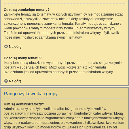
Co to są zamknięte tematy?
Zamknięte tematy są to tematy, w których użytkownicy nie mogą zamieszczać
odpowiedzi, a wszystkie zawarte w nich ankiety zostały automatycznie
zakończone w momencie zamykania tematu. Tematy mogą być zamykane z
wielu powodów i robią to moderatorzy forum lub administratorzy witryny.
Zależnie od uprawnień nadanych przez administratora witryny użytkownik
może mieć możliwość zamykania swoich tematów.
Na górę
Co to są ikony tematu?
Ikony tematu są obrazkami wybieranymi przez autora tematu skojarzonymi z
postami – sugerują ich treść. Możliwość korzystania z ikon tematu
uzależniona jest od uprawnień nadanych przez administratora witryny.
Na górę
Rangi użytkownika i grupy
Kim są administratorzy?
Administratorzy są użytkownikami albo też grupami użytkowników
posiadającymi najwyższy poziom uprawnień kontrolnych całej witryny. Mogą
oni kontrolować wszystkie zagadnienia związane z funkcjonowaniem witryny
włącznie z nadawaniem uprawnień, blokowaniem użytkowników, tworzeniem
grup użytkowników lub moderatorów itp. Zakres ich uprawnień zależy od