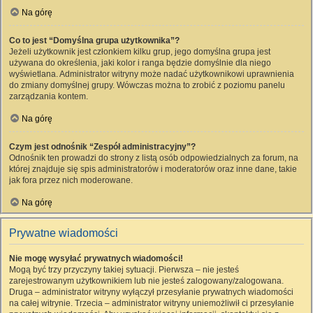
Na górę
Co to jest “Domyślna grupa użytkownika”?
Jeżeli użytkownik jest członkiem kilku grup, jego domyślna grupa jest
używana do określenia, jaki kolor i ranga będzie domyślnie dla niego
wyświetlana. Administrator witryny może nadać użytkownikowi uprawnienia
do zmiany domyślnej grupy. Wówczas można to zrobić z poziomu panelu
zarządzania kontem.
Na górę
Czym jest odnośnik “Zespół administracyjny”?
Odnośnik ten prowadzi do strony z listą osób odpowiedzialnych za forum, na
której znajduje się spis administratorów i moderatorów oraz inne dane, takie
jak fora przez nich moderowane.
Na górę
Prywatne wiadomości
Nie mogę wysyłać prywatnych wiadomości!
Mogą być trzy przyczyny takiej sytuacji. Pierwsza – nie jesteś
zarejestrowanym użytkownikiem lub nie jesteś zalogowany/zalogowana.
Druga – administrator witryny wyłączył przesyłanie prywatnych wiadomości
na całej witrynie. Trzecia – administrator witryny uniemożliwił ci przesyłanie