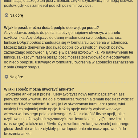
informacją, dlaczego ten post zmieniali. Zwykli użytkownicy nie mogą usuwać
postów, gdy ktoś zamieścił pod ich postem nowy post.
Na górę
W jaki sposób można dodać podpis do swojego posta?
Aby dodawać podpis do posta, należy go najpierw utworzyć w panelu
użytkownika. Aby dołączyć do danej wiadomości swój podpis, zaznacz
funkcję
Dołącz podpis
znajdującą się w formularzu tworzenia wiadomości.
Możesz także domyślnie dodawać podpis do wszystkich swoich postów,
zaznaczając odpowiednią funkcję w panelu użytkownika. Po uaktywnieniu tej
funkcji, za każdym razem pisząc post, możesz zdecydować o niedodawaniu
do niego podpisu, usuwając w formularzu tworzenia wiadomości zaznaczenie
z pola
Dołącz podpis
.
Na górę
W jaki sposób można utworzyć ankietę?
Tworzenie ankiet jest proste. Kiedy tworzysz nowy temat bądź zmieniasz
pierwszy post w wątku, na dole formularza tworzenia tematu będziesz widzieć
etykietę “Utwórz ankietę”. Kliknij ją i w otworzonym formularzu podaj tytuł
ankiety i co najmniej dwie opcje. Każdą opcję należy wpisać w nowym
wierszu widocznego pola tekstowego. Możesz określić liczbę opcji, jakie
użytkownik może wybrać, wyznaczyć czas trwania ankiety (0 – bez limitu
czasowego), a także umożliwić użytkownikom zmianę wcześniej oddanego
głosu. Jeśli nie widzisz etykiety, prawdopodobnie nie masz uprawnień do
tworzenia ankiet.