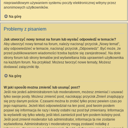
nieprawidłowym używaniem systemu poczty elektronicznej witryny przez
anonimowych użytkowników.
Na górę
Problemy z pisaniem
Jak utworzyć nowy temat na forum lub wysłać odpowiedź w temacie?
Aby utworzyć nowy temat na forum, należy nacisnąć przycisk „Nowy temat”,
aby odpowiedzieć w temacie, nacisnąć przycisk „Odpowiedz”. Być może, że
przed publikowaniem wiadomości trzeba będzie się zarejestrować. Na dole
strony forum lub strony tematów jest wyświetlana lista uprawnień użytkownika
na każdym forum. Na przykład: Możesz tworzyć nowe tematy, Możesz
dodawać załączniki itp.
Na górę
W jaki sposób można zmienić lub usunąć post?
Jeśli nie jesteś administratorem lub moderatorem, możesz zmieniać i usuwać
tylko swoje posty. Możesz zmienić post, naciskając przycisk
Zmień
znajdujący
się przy danym poście. Czasami można to zrobić tylko przez pewien czas po
jego napisaniu. Jeżeli ktoś odpowiedział na ten post, pod twoim postem
pojawi się informacja ile razy i kiedy ostatni raz post był zmieniany. Informacja
ta wyświetli się tylko wtedy, jeśli ktoś zamieścił pod tym postem kolejny post.
Jeśli post zmienił moderator lub administrator, informacja ta nie zostanie
wyświetlona. Administratorzy i moderatorzy mogą zostawić notatkę z