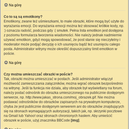
Na górę
Co to są są emotikony?
Emotikony, zwane też uśmieszkami, to małe obrazki, które mogą być użyte do
wyrażania emocji. Do wyrażania emocji można też stosować krótkie kody, np.
:) oznacza radość, podczas gdy :( smutek. Pełna lista emotikon jest dostępna
z poziomu formularza tworzenia wiadomości. Nie należy jednak nadmiernie
używać emotikon, gdyż mogą spowodować, że post stanie się nieczytelny i
moderator może podjąć decyzję o ich usunięciu bądź też usunięciu całego
posta. Administrator witryny może określić dopuszczalny limit emotikon w
poście.
Na górę
Czy można umieszczać obrazki w poście?
Tak, obrazki można umieszczać w postach. Jeśli administrator włączył
możliwość zamieszczania załączników, można wgrać obrazek bezpośrednio
na witrynę. Jeśli ta funkcja nie działa, aby obrazek był wyświetlany na forum,
należy podać odnośnik do obrazka umieszczonego na publicznie dostępnym
serwerze, np. http://www.jakas_strona.com/moj_obrazek.gif. Nie można
podawać odnośników do obrazków zapisanych na prywatnym komputerze,
chyba że jest publicznie dostępnym serwerem ani do obrazków znajdujących
się na stronach wymagających autoryzacji, takich jak, np. skrzynki pocztowe
na Gmail lub Yahoo! oraz stronach chronionych hasłem. Aby umieścić
obrazek w poście, użyj znacznika BBCode
[img]
.