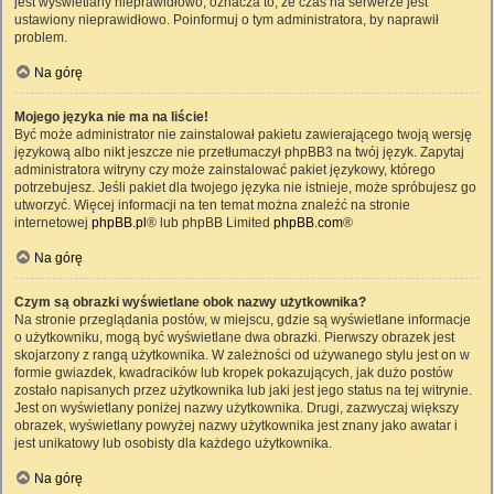
jest wyświetlany nieprawidłowo, oznacza to, że czas na serwerze jest
ustawiony nieprawidłowo. Poinformuj o tym administratora, by naprawił
problem.
Na górę
Mojego języka nie ma na liście!
Być może administrator nie zainstalował pakietu zawierającego twoją wersję
językową albo nikt jeszcze nie przetłumaczył phpBB3 na twój język. Zapytaj
administratora witryny czy może zainstalować pakiet językowy, którego
potrzebujesz. Jeśli pakiet dla twojego języka nie istnieje, może spróbujesz go
utworzyć. Więcej informacji na ten temat można znaleźć na stronie
internetowej
phpBB.pl
® lub phpBB Limited
phpBB.com
®
Na górę
Czym są obrazki wyświetlane obok nazwy użytkownika?
Na stronie przeglądania postów, w miejscu, gdzie są wyświetlane informacje
o użytkowniku, mogą być wyświetlane dwa obrazki. Pierwszy obrazek jest
skojarzony z rangą użytkownika. W zależności od używanego stylu jest on w
formie gwiazdek, kwadracików lub kropek pokazujących, jak dużo postów
zostało napisanych przez użytkownika lub jaki jest jego status na tej witrynie.
Jest on wyświetlany poniżej nazwy użytkownika. Drugi, zazwyczaj większy
obrazek, wyświetlany powyżej nazwy użytkownika jest znany jako awatar i
jest unikatowy lub osobisty dla każdego użytkownika.
Na górę