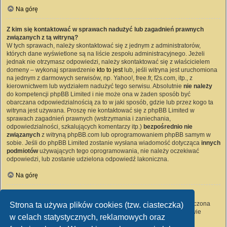
Na górę
Z kim się kontaktować w sprawach nadużyć lub zagadnień prawnych
związanych z tą witryną?
W tych sprawach, należy skontaktować się z jednym z administratorów,
których dane wyświetlone są na liście zespołu administracyjnego. Jeżeli
jednak nie otrzymasz odpowiedzi, należy skontaktować się z właścicielem
domeny – wykonaj sprawdzenie
kto to jest
lub, jeśli witryna jest uruchomiona
na jednym z darmowych serwisów, np. Yahoo!, free.fr, f2s.com, itp., z
kierownictwem lub wydziałem nadużyć tego serwisu. Absolutnie
nie należy
do kompetencji phpBB Limited i nie może ona w żaden sposób być
obarczana odpowiedzialnością za to w jaki sposób, gdzie lub przez kogo ta
witryna jest używana. Proszę nie kontaktować się z phpBB Limited w
sprawach zagadnień prawnych (wstrzymania i zaniechania,
odpowiedzialności, szkalujących komentarzy itp.)
bezpośrednio nie
związanych
z witryną phpBB.com lub oprogramowaniem phpBB samym w
sobie. Jeśli do phpBB Limited zostanie wysłana wiadomość dotycząca
innych
podmiotów
używających tego oprogramowania, nie należy oczekiwać
odpowiedzi, lub zostanie udzielona odpowiedź lakoniczna.
Na górę
Jak nawiązać kontakt z administratorem witryny?
Wszyscy użytkownicy witryny mogą używać – jeśli funkcja ta jest włączona
Strona ta używa plików cookies (tzw. ciasteczka)
przez administratora witryny – formularza „Kontakt z nami”. Członkowie
w celach statystycznych, reklamowych oraz
witryny mogą także używać odnośnika „Zespół administracyjny”.