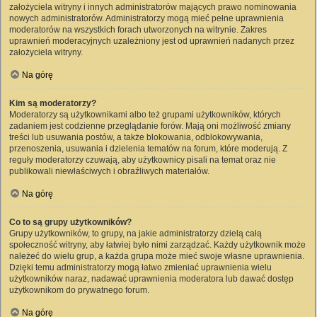
założyciela witryny i innych administratorów mających prawo nominowania
nowych administratorów. Administratorzy mogą mieć pełne uprawnienia
moderatorów na wszystkich forach utworzonych na witrynie. Zakres
uprawnień moderacyjnych uzależniony jest od uprawnień nadanych przez
założyciela witryny.
Na górę
Kim są moderatorzy?
Moderatorzy są użytkownikami albo też grupami użytkowników, których
zadaniem jest codzienne przeglądanie forów. Mają oni możliwość zmiany
treści lub usuwania postów, a także blokowania, odblokowywania,
przenoszenia, usuwania i dzielenia tematów na forum, które moderują. Z
reguły moderatorzy czuwają, aby użytkownicy pisali na temat oraz nie
publikowali niewłaściwych i obraźliwych materiałów.
Na górę
Co to są grupy użytkowników?
Grupy użytkowników, to grupy, na jakie administratorzy dzielą całą
społeczność witryny, aby łatwiej było nimi zarządzać. Każdy użytkownik może
należeć do wielu grup, a każda grupa może mieć swoje własne uprawnienia.
Dzięki temu administratorzy mogą łatwo zmieniać uprawnienia wielu
użytkowników naraz, nadawać uprawnienia moderatora lub dawać dostęp
użytkownikom do prywatnego forum.
Na górę