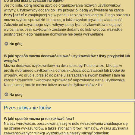
Co to jest lista przyjaciół i wrogów?
Jest to lista, którą można użyć do organizowania różnych użytkowników
witryny. Użytkownicy dodani do listy przyjaciół będą wyświetleni na karcie
Przyjaciele
znajdującej się w panelu zarządzania kontem. Z tego poziomu
można szybko sprawdzić ich status, a także wysłać prywatną wiadomość.
Zależnie od używanego stylu witryny, posty tych użytkowników mogą być
wyróżniane. Jeśli użytkownik zostanie dodany do listy wrogów, wszystkie
posty przez niego napisane domyślnie nie będą wyświetlane.
Na górę
W jaki sposób można dodawać/usuwać użytkowników z listy przyjaciół lub
wrogów?
Można dodawać użytkowników na dwa sposoby. Po pierwsze, klikając w
profilu wybranego użytkownika odnośnik
Dodaj do przyjaciół
lub
Dodaj do
wrogów
. Po drugie, przejść do panelu zarządzania swoim kontem i tam na
karcie
Przyjaciele i wrogowie
wprowadzić odpowiednie dane użytkownika.
Na tej samej karcie można także usuwać użytkowników z list.
Na górę
Przeszukiwanie forów
W jaki sposób można przeszukiwać fora?
Należy wprowadzić poszukiwaną frazę w pole wyszukiwania znajdujące się
na stronie wykazu forów, a także stronach forów i tematów. W celu uzyskania
zaawansowanych funkcji wyszukiwania należy kliknąć odnośnik