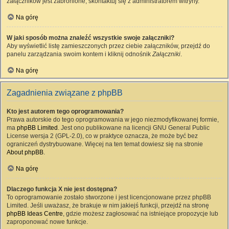
załączników jest zabronione, skontaktuj się z administratorem witryny.
Na górę
W jaki sposób można znaleźć wszystkie swoje załączniki?
Aby wyświetlić listę zamieszczonych przez ciebie załączników, przejdź do
panelu zarządzania swoim kontem i kliknij odnośnik
Załączniki
.
Na górę
Zagadnienia związane z phpBB
Kto jest autorem tego oprogramowania?
Prawa autorskie do tego oprogramowania w jego niezmodyfikowanej formie,
ma
phpBB Limited
. Jest ono publikowane na licencji GNU General Public
License wersja 2 (GPL-2.0), co w praktyce oznacza, że może być bez
ograniczeń dystrybuowane. Więcej na ten temat dowiesz się na stronie
About phpBB
.
Na górę
Dlaczego funkcja X nie jest dostępna?
To oprogramowanie zostało stworzone i jest licencjonowane przez phpBB
Limited. Jeśli uważasz, że brakuje w nim jakiejś funkcji, przejdź na stronę
phpBB Ideas Centre
, gdzie możesz zagłosować na istniejące propozycje lub
zaproponować nowe funkcje.