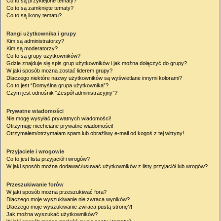
Co to są przyklejone tematy?
Co to są zamknięte tematy?
Co to są ikony tematu?
Rangi użytkownika i grupy
Kim są administratorzy?
Kim są moderatorzy?
Co to są grupy użytkowników?
Gdzie znajduje się spis grup użytkowników i jak można dołączyć do grupy?
W jaki sposób można zostać liderem grupy?
Dlaczego niektóre nazwy użytkowników są wyświetlane innymi kolorami?
Co to jest “Domyślna grupa użytkownika”?
Czym jest odnośnik “Zespół administracyjny”?
Prywatne wiadomości
Nie mogę wysyłać prywatnych wiadomości!
Otrzymuję niechciane prywatne wiadomości!
Otrzymałem/otrzymałam spam lub obraźliwy e-mail od kogoś z tej witryny!
Przyjaciele i wrogowie
Co to jest lista przyjaciół i wrogów?
W jaki sposób można dodawać/usuwać użytkowników z listy przyjaciół lub wrogów?
Przeszukiwanie forów
W jaki sposób można przeszukiwać fora?
Dlaczego moje wyszukiwanie nie zwraca wyników?
Dlaczego moje wyszukiwanie zwraca pustą stronę?!
Jak można wyszukać użytkowników?