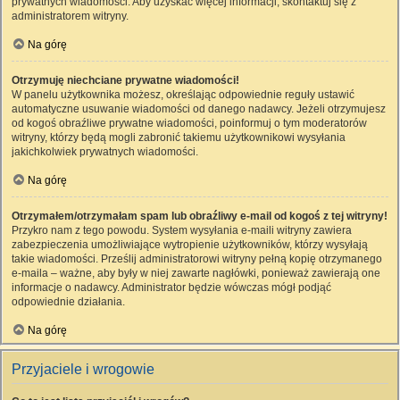
prywatnych wiadomości. Aby uzyskać więcej informacji, skontaktuj się z
administratorem witryny.
Na górę
Otrzymuję niechciane prywatne wiadomości!
W panelu użytkownika możesz, określając odpowiednie reguły ustawić
automatyczne usuwanie wiadomości od danego nadawcy. Jeżeli otrzymujesz
od kogoś obraźliwe prywatne wiadomości, poinformuj o tym moderatorów
witryny, którzy będą mogli zabronić takiemu użytkownikowi wysyłania
jakichkolwiek prywatnych wiadomości.
Na górę
Otrzymałem/otrzymałam spam lub obraźliwy e-mail od kogoś z tej witryny!
Przykro nam z tego powodu. System wysyłania e-maili witryny zawiera
zabezpieczenia umożliwiające wytropienie użytkowników, którzy wysyłają
takie wiadomości. Prześlij administratorowi witryny pełną kopię otrzymanego
e-maila – ważne, aby były w niej zawarte nagłówki, ponieważ zawierają one
informacje o nadawcy. Administrator będzie wówczas mógł podjąć
odpowiednie działania.
Na górę
Przyjaciele i wrogowie