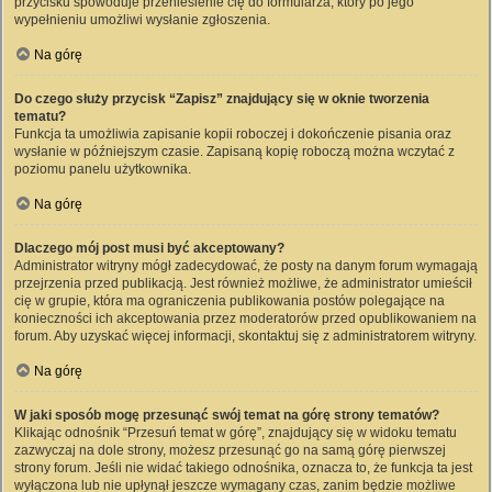
przycisku spowoduje przeniesienie cię do formularza, który po jego
wypełnieniu umożliwi wysłanie zgłoszenia.
Na górę
Do czego służy przycisk “Zapisz” znajdujący się w oknie tworzenia
tematu?
Funkcja ta umożliwia zapisanie kopii roboczej i dokończenie pisania oraz
wysłanie w późniejszym czasie. Zapisaną kopię roboczą można wczytać z
poziomu panelu użytkownika.
Na górę
Dlaczego mój post musi być akceptowany?
Administrator witryny mógł zadecydować, że posty na danym forum wymagają
przejrzenia przed publikacją. Jest również możliwe, że administrator umieścił
cię w grupie, która ma ograniczenia publikowania postów polegające na
konieczności ich akceptowania przez moderatorów przed opublikowaniem na
forum. Aby uzyskać więcej informacji, skontaktuj się z administratorem witryny.
Na górę
W jaki sposób mogę przesunąć swój temat na górę strony tematów?
Klikając odnośnik “Przesuń temat w górę”, znajdujący się w widoku tematu
zazwyczaj na dole strony, możesz przesunąć go na samą górę pierwszej
strony forum. Jeśli nie widać takiego odnośnika, oznacza to, że funkcja ta jest
wyłączona lub nie upłynął jeszcze wymagany czas, zanim będzie możliwe