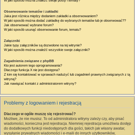
W jaki sposób można znaleźć swoje posty i tematy?
Obserwowanie tematów i zakładki
Jaka jest różnica między dodaniem zakładki a obserwowaniem?
W jaki sposób można dodać zakładkę do wybranych tematów lub je obserwować??
Jak obserwować wybrane forum?
W jaki sposób usunąć obserwowanie forum, tematu?
Załączniki
Jakie typy załączników są dozwolone na tej witrynie?
W jaki sposób można znaleźć wszystkie swoje załączniki?
Zagadnienia związane z phpBB
Kto jest autorem tego oprogramowania?
Dlaczego funkcja X nie jest dostępna?
Z kim się kontaktować w sprawach nadużyć lub zagadnień prawnych związanych z tą
witryną?
Jak nawiązać kontakt z administratorem witryny?
Problemy z logowaniem i rejestracją
Dlaczego w ogóle muszę się rejestrować?
Możliwe, że nie musisz. To od administratora witryny zależy czy, aby pisać
wiadomości, konieczna jest rejestracja. Niemniej rejestracja umożliwia dostęp
do dodatkowych funkcji niedostępnych dla gości, takich jak własny awatar,
wysyłanie prywatnych wiadomości i e-maili do innych użytkowników,