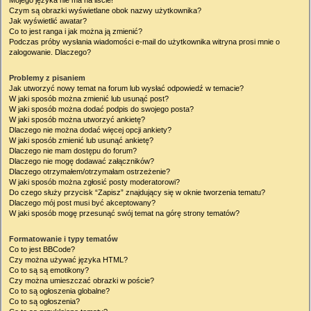
Mojego języka nie ma na liście!
Czym są obrazki wyświetlane obok nazwy użytkownika?
Jak wyświetlić awatar?
Co to jest ranga i jak można ją zmienić?
Podczas próby wysłania wiadomości e-mail do użytkownika witryna prosi mnie o
zalogowanie. Dlaczego?
Problemy z pisaniem
Jak utworzyć nowy temat na forum lub wysłać odpowiedź w temacie?
W jaki sposób można zmienić lub usunąć post?
W jaki sposób można dodać podpis do swojego posta?
W jaki sposób można utworzyć ankietę?
Dlaczego nie można dodać więcej opcji ankiety?
W jaki sposób zmienić lub usunąć ankietę?
Dlaczego nie mam dostępu do forum?
Dlaczego nie mogę dodawać załączników?
Dlaczego otrzymałem/otrzymałam ostrzeżenie?
W jaki sposób można zgłosić posty moderatorowi?
Do czego służy przycisk “Zapisz” znajdujący się w oknie tworzenia tematu?
Dlaczego mój post musi być akceptowany?
W jaki sposób mogę przesunąć swój temat na górę strony tematów?
Formatowanie i typy tematów
Co to jest BBCode?
Czy można używać języka HTML?
Co to są są emotikony?
Czy można umieszczać obrazki w poście?
Co to są ogłoszenia globalne?
Co to są ogłoszenia?