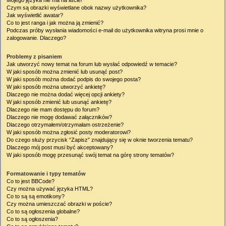
Mojego języka nie ma na liście!
Czym są obrazki wyświetlane obok nazwy użytkownika?
Jak wyświetlić awatar?
Co to jest ranga i jak można ją zmienić?
Podczas próby wysłania wiadomości e-mail do użytkownika witryna prosi mnie o
zalogowanie. Dlaczego?
Problemy z pisaniem
Jak utworzyć nowy temat na forum lub wysłać odpowiedź w temacie?
W jaki sposób można zmienić lub usunąć post?
W jaki sposób można dodać podpis do swojego posta?
W jaki sposób można utworzyć ankietę?
Dlaczego nie można dodać więcej opcji ankiety?
W jaki sposób zmienić lub usunąć ankietę?
Dlaczego nie mam dostępu do forum?
Dlaczego nie mogę dodawać załączników?
Dlaczego otrzymałem/otrzymałam ostrzeżenie?
W jaki sposób można zgłosić posty moderatorowi?
Do czego służy przycisk “Zapisz” znajdujący się w oknie tworzenia tematu?
Dlaczego mój post musi być akceptowany?
W jaki sposób mogę przesunąć swój temat na górę strony tematów?
Formatowanie i typy tematów
Co to jest BBCode?
Czy można używać języka HTML?
Co to są są emotikony?
Czy można umieszczać obrazki w poście?
Co to są ogłoszenia globalne?
Co to są ogłoszenia?