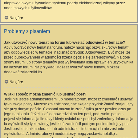
nieprawidłowym używaniem systemu poczty elektronicznej witryny przez
anonimowych użytkowników.
Na górę
Problemy z pisaniem
Jak utworzyć nowy temat na forum lub wysłać odpowiedź w temacie?
Aby utworzyć nowy temat na forum, należy nacisnąć przycisk „Nowy temat”,
aby odpowiedzieć w temacie, nacisnąć przycisk „Odpowiedz”. Być może, że
przed publikowaniem wiadomości trzeba będzie się zarejestrować. Na dole
strony forum lub strony tematów jest wyświetlana lista uprawnień użytkownika
na każdym forum. Na przykład: Możesz tworzyć nowe tematy, Możesz
dodawać załączniki itp.
Na górę
W jaki sposób można zmienić lub usunąć post?
Jeśli nie jesteś administratorem lub moderatorem, możesz zmieniać i usuwać
tylko swoje posty. Możesz zmienić post, naciskając przycisk
Zmień
znajdujący
się przy danym poście. Czasami można to zrobić tylko przez pewien czas po
jego napisaniu. Jeżeli ktoś odpowiedział na ten post, pod twoim postem
pojawi się informacja ile razy i kiedy ostatni raz post był zmieniany. Informacja
ta wyświetli się tylko wtedy, jeśli ktoś zamieścił pod tym postem kolejny post.
Jeśli post zmienił moderator lub administrator, informacja ta nie zostanie
wyświetlona. Administratorzy i moderatorzy mogą zostawić notatkę z