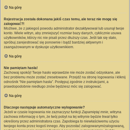
Na górę
Rejestracja została dokonana jakiś czas temu, ale teraz nie mogę się
zalogować?!
Możliwe, że z jakiegoś powodu administrator dezaktywował lub usunął twoje
konto. Wiele witryn, aby zmniejszyć rozmiar bazy danych, cyklicznie usuwa
użytkowników, którzy nic nie pisali przez dłuższy czas. Jeśli tak się stało,
spróbuj zarejestrować się ponownie i bądź bardziej aktywnym i
zaangażowanym w dyskusje użytkownikiem.
Na górę
Nie pamiętam hasła!
Zachowaj spokój! Twoje hasło wprawdzie nie może zostać odzyskane, ale
bez problemu może zostać zresetowane. Przejdź na stronę logowania i kliknij
odnośnik “Nie pamiętam hasła”. Postępuj zgodnie z instrukcjami, a
prawdopodobnie niedługo znów będziesz móc się zalogować.
Na górę
Dlaczego następuje automatyczne wylogowanie?
Jeżeli w czasie logowania nie zaznaczysz funkcji
Zapamiętaj mnie
, witryna
zachowa informację o tym, że twój pobyt na tej witrynie będzie trwał tylko
określony przez administratora czas. Zapobiega to niewłaściwemu użyciu
twojego konta przez kogoś innego. Aby pozostać zalogowanym/zalogowaną,