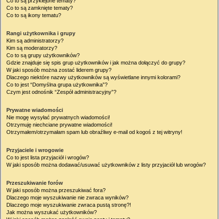
Co to są przyklejone tematy?
Co to są zamknięte tematy?
Co to są ikony tematu?
Rangi użytkownika i grupy
Kim są administratorzy?
Kim są moderatorzy?
Co to są grupy użytkowników?
Gdzie znajduje się spis grup użytkowników i jak można dołączyć do grupy?
W jaki sposób można zostać liderem grupy?
Dlaczego niektóre nazwy użytkowników są wyświetlane innymi kolorami?
Co to jest “Domyślna grupa użytkownika”?
Czym jest odnośnik “Zespół administracyjny”?
Prywatne wiadomości
Nie mogę wysyłać prywatnych wiadomości!
Otrzymuję niechciane prywatne wiadomości!
Otrzymałem/otrzymałam spam lub obraźliwy e-mail od kogoś z tej witryny!
Przyjaciele i wrogowie
Co to jest lista przyjaciół i wrogów?
W jaki sposób można dodawać/usuwać użytkowników z listy przyjaciół lub wrogów?
Przeszukiwanie forów
W jaki sposób można przeszukiwać fora?
Dlaczego moje wyszukiwanie nie zwraca wyników?
Dlaczego moje wyszukiwanie zwraca pustą stronę?!
Jak można wyszukać użytkowników?