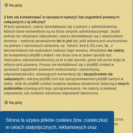
Na górę
Z kim się kontaktować w sprawach nadużyć lub zagadnień prawnych
związanych z tą witryną?
W tych sprawach, należy skontaktować się z jednym z administratorów,
których dane wyświetlone są na liście zespołu administracyjnego. Jeżeli
jednak nie otrzymasz odpowiedzi, należy skontaktować się z właścicielem
domeny – wykonaj sprawdzenie
kto to jest
lub, jeśli witryna jest uruchomiona
na jednym z darmowych serwisów, np. Yahoo!, free.fr, f2s.com, itp., z
kierownictwem lub wydziałem nadużyć tego serwisu. Absolutnie
nie należy
do kompetencji phpBB Limited i nie może ona w żaden sposób być
obarczana odpowiedzialnością za to w jaki sposób, gdzie lub przez kogo ta
witryna jest używana. Proszę nie kontaktować się z phpBB Limited w
sprawach zagadnień prawnych (wstrzymania i zaniechania,
odpowiedzialności, szkalujących komentarzy itp.)
bezpośrednio nie
związanych
z witryną phpBB.com lub oprogramowaniem phpBB samym w
sobie. Jeśli do phpBB Limited zostanie wysłana wiadomość dotycząca
innych
podmiotów
używających tego oprogramowania, nie należy oczekiwać
odpowiedzi, lub zostanie udzielona odpowiedź lakoniczna.
Na górę
Jak nawiązać kontakt z administratorem witryny?
Wszyscy użytkownicy witryny mogą używać – jeśli funkcja ta jest włączona
Strona ta używa plików cookies (tzw. ciasteczka)
przez administratora witryny – formularza „Kontakt z nami”. Członkowie
w celach statystycznych, reklamowych oraz
witryny mogą także używać odnośnika „Zespół administracyjny”.