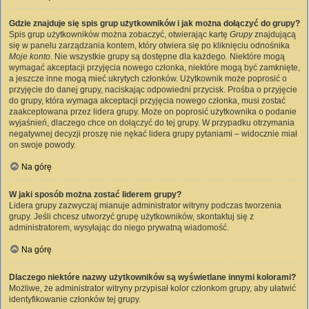
Gdzie znajduje się spis grup użytkowników i jak można dołączyć do grupy?
Spis grup użytkowników można zobaczyć, otwierając kartę
Grupy
znajdującą
się w panelu zarządzania kontem, który otwiera się po kliknięciu odnośnika
Moje konto
. Nie wszystkie grupy są dostępne dla każdego. Niektóre mogą
wymagać akceptacji przyjęcia nowego członka, niektóre mogą być zamknięte,
a jeszcze inne mogą mieć ukrytych członków. Użytkownik może poprosić o
przyjęcie do danej grupy, naciskając odpowiedni przycisk. Prośba o przyjęcie
do grupy, która wymaga akceptacji przyjęcia nowego członka, musi zostać
zaakceptowana przez lidera grupy. Może on poprosić użytkownika o podanie
wyjaśnień, dlaczego chce on dołączyć do tej grupy. W przypadku otrzymania
negatywnej decyzji proszę nie nękać lidera grupy pytaniami – widocznie miał
on swoje powody.
Na górę
W jaki sposób można zostać liderem grupy?
Lidera grupy zazwyczaj mianuje administrator witryny podczas tworzenia
grupy. Jeśli chcesz utworzyć grupę użytkowników, skontaktuj się z
administratorem, wysyłając do niego prywatną wiadomość.
Na górę
Dlaczego niektóre nazwy użytkowników są wyświetlane innymi kolorami?
Możliwe, że administrator witryny przypisał kolor członkom grupy, aby ułatwić
identyfikowanie członków tej grupy.