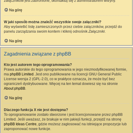
załączników jest zabronione, skontaktuj się z administratorem witryny.
Na górę
W jaki sposób można znaleźć wszystkie swoje załączniki?
Aby wyświetlić listę zamieszczonych przez ciebie załączników, przejdź do
panelu zarządzania swoim kontem i kliknij odnośnik
Załączniki
.
Na górę
Zagadnienia związane z phpBB
Kto jest autorem tego oprogramowania?
Prawa autorskie do tego oprogramowania w jego niezmodyfikowanej formie,
ma
phpBB Limited
. Jest ono publikowane na licencji GNU General Public
License wersja 2 (GPL-2.0), co w praktyce oznacza, że może być bez
ograniczeń dystrybuowane. Więcej na ten temat dowiesz się na stronie
About phpBB
.
Na górę
Dlaczego funkcja X nie jest dostępna?
To oprogramowanie zostało stworzone i jest licencjonowane przez phpBB
Limited. Jeśli uważasz, że brakuje w nim jakiejś funkcji, przejdź na stronę
phpBB Ideas Centre
, gdzie możesz zagłosować na istniejące propozycje lub
zaproponować nowe funkcje.