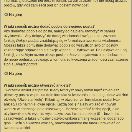
informacją, dlaczego ten post zmieniali. Zwykli użytkownicy nie mogą usuwać
postów, gdy ktoś zamieścił pod ich postem nowy post.
Na górę
W jaki sposób można dodać podpis do swojego posta?
Aby dodawać podpis do posta, należy go najpierw utworzyć w panelu
użytkownika. Aby dołączyć do danej wiadomości swój podpis, zaznacz
funkcję
Dołącz podpis
znajdującą się w formularzu tworzenia wiadomości.
Możesz także domyślnie dodawać podpis do wszystkich swoich postów,
zaznaczając odpowiednią funkcję w panelu użytkownika. Po uaktywnieniu tej
funkcji, za każdym razem pisząc post, możesz zdecydować o niedodawaniu
do niego podpisu, usuwając w formularzu tworzenia wiadomości zaznaczenie
z pola
Dołącz podpis
.
Na górę
W jaki sposób można utworzyć ankietę?
Tworzenie ankiet jest proste. Kiedy tworzysz nowy temat bądź zmieniasz
pierwszy post w wątku, na dole formularza tworzenia tematu będziesz widzieć
etykietę “Utwórz ankietę”. Kliknij ją i w otworzonym formularzu podaj tytuł
ankiety i co najmniej dwie opcje. Każdą opcję należy wpisać w nowym
wierszu widocznego pola tekstowego. Możesz określić liczbę opcji, jakie
użytkownik może wybrać, wyznaczyć czas trwania ankiety (0 – bez limitu
czasowego), a także umożliwić użytkownikom zmianę wcześniej oddanego
głosu. Jeśli nie widzisz etykiety, prawdopodobnie nie masz uprawnień do
tworzenia ankiet.