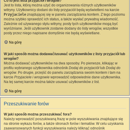
Co to jest lista przyjaciół i wrogów?
Jest to lista, którą można użyć do organizowania różnych użytkowników
witryny. Użytkownicy dodani do listy przyjaciół będą wyświetleni na karcie
Przyjaciele
znajdującej się w panelu zarządzania kontem. Z tego poziomu
można szybko sprawdzić ich status, a także wysłać prywatną wiadomość.
Zależnie od używanego stylu witryny, posty tych użytkowników mogą być
wyróżniane. Jeśli użytkownik zostanie dodany do listy wrogów, wszystkie
posty przez niego napisane domyślnie nie będą wyświetlane.
Na górę
W jaki sposób można dodawać/usuwać użytkowników z listy przyjaciół lub
wrogów?
Można dodawać użytkowników na dwa sposoby. Po pierwsze, klikając w
profilu wybranego użytkownika odnośnik
Dodaj do przyjaciół
lub
Dodaj do
wrogów
. Po drugie, przejść do panelu zarządzania swoim kontem i tam na
karcie
Przyjaciele i wrogowie
wprowadzić odpowiednie dane użytkownika.
Na tej samej karcie można także usuwać użytkowników z list.
Na górę
Przeszukiwanie forów
W jaki sposób można przeszukiwać fora?
Należy wprowadzić poszukiwaną frazę w pole wyszukiwania znajdujące się
na stronie wykazu forów, a także stronach forów i tematów. W celu uzyskania
zaawansowanych funkcji wyszukiwania należy kliknąć odnośnik