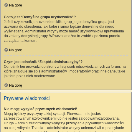
Na górę
Co to jest “Domyślna grupa użytkownika”?
Jeżeli użytkownik jest członkiem kilku grup, jego domyślna grupa jest
używana do określenia, jaki kolor i ranga będzie domyślnie dla niego
wyświetlana. Administrator witryny może nadać użytkownikowi uprawnienia
do zmiany domyślnej grupy. Wówczas można to zrobić z poziomu panelu
zarządzania kontem.
Na górę
Czym jest odnośnik “Zespół administracyjny”?
Odnośnik ten prowadzi do strony z listą osób odpowiedzialnych za forum, na
której znajduje się spis administratorów i moderatorów oraz inne dane, takie
jak fora przez nich moderowane.
Na górę
Prywatne wiadomości
Nie mogę wysyłać prywatnych wiadomości!
Mogą być trzy przyczyny takiej sytuacji. Pierwsza – nie jesteś
zarejestrowanym użytkownikiem lub nie jesteś zalogowany/zalogowana.
Druga – administrator witryny wyłączył przesyłanie prywatnych wiadomości
na całej witrynie. Trzecia – administrator witryny uniemożliwił ci przesyłanie