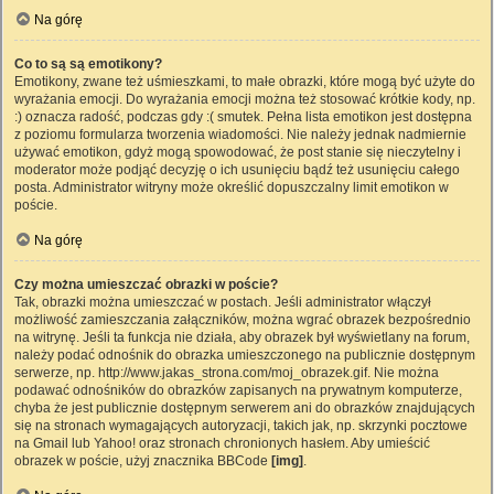
Na górę
Co to są są emotikony?
Emotikony, zwane też uśmieszkami, to małe obrazki, które mogą być użyte do
wyrażania emocji. Do wyrażania emocji można też stosować krótkie kody, np.
:) oznacza radość, podczas gdy :( smutek. Pełna lista emotikon jest dostępna
z poziomu formularza tworzenia wiadomości. Nie należy jednak nadmiernie
używać emotikon, gdyż mogą spowodować, że post stanie się nieczytelny i
moderator może podjąć decyzję o ich usunięciu bądź też usunięciu całego
posta. Administrator witryny może określić dopuszczalny limit emotikon w
poście.
Na górę
Czy można umieszczać obrazki w poście?
Tak, obrazki można umieszczać w postach. Jeśli administrator włączył
możliwość zamieszczania załączników, można wgrać obrazek bezpośrednio
na witrynę. Jeśli ta funkcja nie działa, aby obrazek był wyświetlany na forum,
należy podać odnośnik do obrazka umieszczonego na publicznie dostępnym
serwerze, np. http://www.jakas_strona.com/moj_obrazek.gif. Nie można
podawać odnośników do obrazków zapisanych na prywatnym komputerze,
chyba że jest publicznie dostępnym serwerem ani do obrazków znajdujących
się na stronach wymagających autoryzacji, takich jak, np. skrzynki pocztowe
na Gmail lub Yahoo! oraz stronach chronionych hasłem. Aby umieścić
obrazek w poście, użyj znacznika BBCode
[img]
.