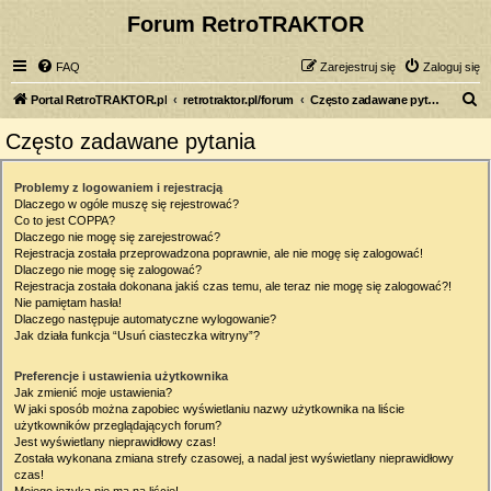
Forum RetroTRAKTOR
FAQ
Zarejestruj się
Zaloguj się
S
Portal RetroTRAKTOR.pl
retrotraktor.pl/forum
Często zadawane pytania
z
Często zadawane pytania
u
k
Problemy z logowaniem i rejestracją
Dlaczego w ogóle muszę się rejestrować?
a
Co to jest COPPA?
j
Dlaczego nie mogę się zarejestrować?
Rejestracja została przeprowadzona poprawnie, ale nie mogę się zalogować!
Dlaczego nie mogę się zalogować?
Rejestracja została dokonana jakiś czas temu, ale teraz nie mogę się zalogować?!
Nie pamiętam hasła!
Dlaczego następuje automatyczne wylogowanie?
Jak działa funkcja “Usuń ciasteczka witryny”?
Preferencje i ustawienia użytkownika
Jak zmienić moje ustawienia?
W jaki sposób można zapobiec wyświetlaniu nazwy użytkownika na liście
użytkowników przeglądających forum?
Jest wyświetlany nieprawidłowy czas!
Została wykonana zmiana strefy czasowej, a nadal jest wyświetlany nieprawidłowy
czas!