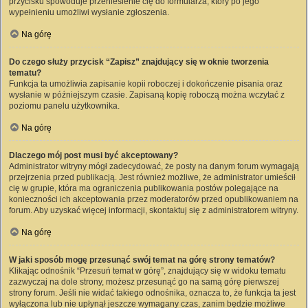
przycisku spowoduje przeniesienie cię do formularza, który po jego
wypełnieniu umożliwi wysłanie zgłoszenia.
Na górę
Do czego służy przycisk “Zapisz” znajdujący się w oknie tworzenia
tematu?
Funkcja ta umożliwia zapisanie kopii roboczej i dokończenie pisania oraz
wysłanie w późniejszym czasie. Zapisaną kopię roboczą można wczytać z
poziomu panelu użytkownika.
Na górę
Dlaczego mój post musi być akceptowany?
Administrator witryny mógł zadecydować, że posty na danym forum wymagają
przejrzenia przed publikacją. Jest również możliwe, że administrator umieścił
cię w grupie, która ma ograniczenia publikowania postów polegające na
konieczności ich akceptowania przez moderatorów przed opublikowaniem na
forum. Aby uzyskać więcej informacji, skontaktuj się z administratorem witryny.
Na górę
W jaki sposób mogę przesunąć swój temat na górę strony tematów?
Klikając odnośnik “Przesuń temat w górę”, znajdujący się w widoku tematu
zazwyczaj na dole strony, możesz przesunąć go na samą górę pierwszej
strony forum. Jeśli nie widać takiego odnośnika, oznacza to, że funkcja ta jest
wyłączona lub nie upłynął jeszcze wymagany czas, zanim będzie możliwe