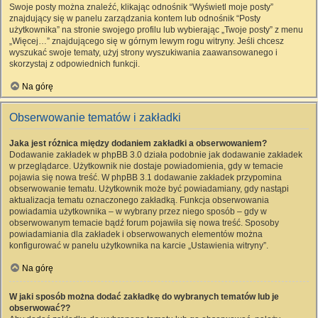
Swoje posty można znaleźć, klikając odnośnik “Wyświetl moje posty”
znajdujący się w panelu zarządzania kontem lub odnośnik “Posty
użytkownika” na stronie swojego profilu lub wybierając „Twoje posty” z menu
„Więcej…” znajdującego się w górnym lewym rogu witryny. Jeśli chcesz
wyszukać swoje tematy, użyj strony wyszukiwania zaawansowanego i
skorzystaj z odpowiednich funkcji.
Na górę
Obserwowanie tematów i zakładki
Jaka jest różnica między dodaniem zakładki a obserwowaniem?
Dodawanie zakładek w phpBB 3.0 działa podobnie jak dodawanie zakładek
w przeglądarce. Użytkownik nie dostaje powiadomienia, gdy w temacie
pojawia się nowa treść. W phpBB 3.1 dodawanie zakładek przypomina
obserwowanie tematu. Użytkownik może być powiadamiany, gdy nastąpi
aktualizacja tematu oznaczonego zakładką. Funkcja obserwowania
powiadamia użytkownika – w wybrany przez niego sposób – gdy w
obserwowanym temacie bądź forum pojawiła się nowa treść. Sposoby
powiadamiania dla zakładek i obserwowanych elementów można
konfigurować w panelu użytkownika na karcie „Ustawienia witryny”.
Na górę
W jaki sposób można dodać zakładkę do wybranych tematów lub je
obserwować??