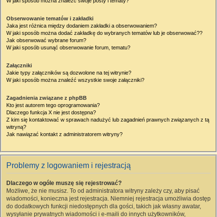
W jaki sposób można znaleźć swoje posty i tematy?
Obserwowanie tematów i zakładki
Jaka jest różnica między dodaniem zakładki a obserwowaniem?
W jaki sposób można dodać zakładkę do wybranych tematów lub je obserwować??
Jak obserwować wybrane forum?
W jaki sposób usunąć obserwowanie forum, tematu?
Załączniki
Jakie typy załączników są dozwolone na tej witrynie?
W jaki sposób można znaleźć wszystkie swoje załączniki?
Zagadnienia związane z phpBB
Kto jest autorem tego oprogramowania?
Dlaczego funkcja X nie jest dostępna?
Z kim się kontaktować w sprawach nadużyć lub zagadnień prawnych związanych z tą
witryną?
Jak nawiązać kontakt z administratorem witryny?
Problemy z logowaniem i rejestracją
Dlaczego w ogóle muszę się rejestrować?
Możliwe, że nie musisz. To od administratora witryny zależy czy, aby pisać
wiadomości, konieczna jest rejestracja. Niemniej rejestracja umożliwia dostęp
do dodatkowych funkcji niedostępnych dla gości, takich jak własny awatar,
wysyłanie prywatnych wiadomości i e-maili do innych użytkowników,