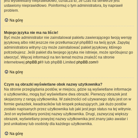
jest wyświetlany nieprawidłowo, oznacza to, że czas na serwerze jest
ustawiony nieprawidłowo. Poinformuj o tym administratora, by naprawił
problem.
Na górę
Mojego języka nie ma na liście!
Być może administrator nie zainstalował pakietu zawierającego twoją wersję
językową albo nikt jeszcze nie przetłumaczył phpBB3 na twój język. Zapytaj
administratora witryny czy może zainstalować pakiet językowy, którego
potrzebujesz. Jeśli pakiet dla twojego języka nie istnieje, może spróbujesz go
utworzyć. Więcej informacji na ten temat można znaleźć na stronie
internetowej
phpBB.pl
® lub phpBB Limited
phpBB.com
®
Na górę
Czym są obrazki wyświetlane obok nazwy użytkownika?
Na stronie przeglądania postów, w miejscu, gdzie są wyświetlane informacje
o użytkowniku, mogą być wyświetlane dwa obrazki. Pierwszy obrazek jest
skojarzony z rangą użytkownika. W zależności od używanego stylu jest on w
formie gwiazdek, kwadracików lub kropek pokazujących, jak dużo postów
zostało napisanych przez użytkownika lub jaki jest jego status na tej witrynie.
Jest on wyświetlany poniżej nazwy użytkownika. Drugi, zazwyczaj większy
obrazek, wyświetlany powyżej nazwy użytkownika jest znany jako awatar i
jest unikatowy lub osobisty dla każdego użytkownika.
Na górę