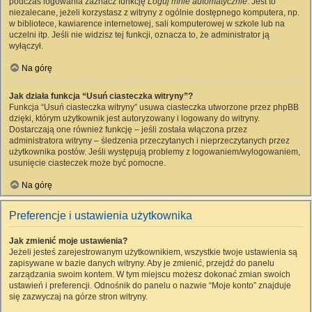
podczas logowania zaznacz funkcję
Loguj mnie automatycznie
. Jest to
niezalecane, jeżeli korzystasz z witryny z ogólnie dostępnego komputera, np.
w bibliotece, kawiarence internetowej, sali komputerowej w szkole lub na
uczelni itp. Jeśli nie widzisz tej funkcji, oznacza to, że administrator ją
wyłączył.
Na górę
Jak działa funkcja “Usuń ciasteczka witryny”?
Funkcja “Usuń ciasteczka witryny” usuwa ciasteczka utworzone przez phpBB
dzięki, którym użytkownik jest autoryzowany i logowany do witryny.
Dostarczają one również funkcję – jeśli została włączona przez
administratora witryny – śledzenia przeczytanych i nieprzeczytanych przez
użytkownika postów. Jeśli występują problemy z logowaniem/wylogowaniem,
usunięcie ciasteczek może być pomocne.
Na górę
Preferencje i ustawienia użytkownika
Jak zmienić moje ustawienia?
Jeżeli jesteś zarejestrowanym użytkownikiem, wszystkie twoje ustawienia są
zapisywane w bazie danych witryny. Aby je zmienić, przejdź do panelu
zarządzania swoim kontem. W tym miejscu możesz dokonać zmian swoich
ustawień i preferencji. Odnośnik do panelu o nazwie “Moje konto” znajduje
się zazwyczaj na górze stron witryny.