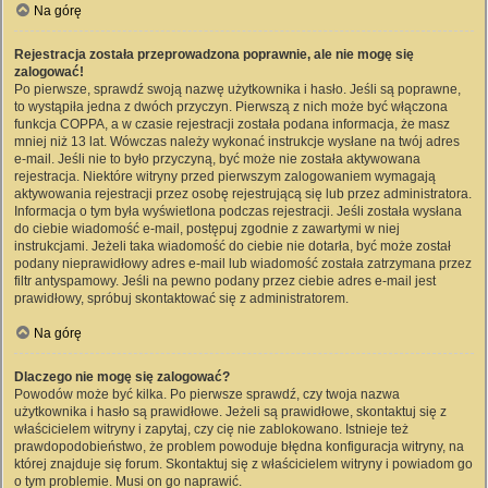
Na górę
Rejestracja została przeprowadzona poprawnie, ale nie mogę się
zalogować!
Po pierwsze, sprawdź swoją nazwę użytkownika i hasło. Jeśli są poprawne,
to wystąpiła jedna z dwóch przyczyn. Pierwszą z nich może być włączona
funkcja COPPA, a w czasie rejestracji została podana informacja, że masz
mniej niż 13 lat. Wówczas należy wykonać instrukcje wysłane na twój adres
e-mail. Jeśli nie to było przyczyną, być może nie została aktywowana
rejestracja. Niektóre witryny przed pierwszym zalogowaniem wymagają
aktywowania rejestracji przez osobę rejestrującą się lub przez administratora.
Informacja o tym była wyświetlona podczas rejestracji. Jeśli została wysłana
do ciebie wiadomość e-mail, postępuj zgodnie z zawartymi w niej
instrukcjami. Jeżeli taka wiadomość do ciebie nie dotarła, być może został
podany nieprawidłowy adres e-mail lub wiadomość została zatrzymana przez
filtr antyspamowy. Jeśli na pewno podany przez ciebie adres e-mail jest
prawidłowy, spróbuj skontaktować się z administratorem.
Na górę
Dlaczego nie mogę się zalogować?
Powodów może być kilka. Po pierwsze sprawdź, czy twoja nazwa
użytkownika i hasło są prawidłowe. Jeżeli są prawidłowe, skontaktuj się z
właścicielem witryny i zapytaj, czy cię nie zablokowano. Istnieje też
prawdopodobieństwo, że problem powoduje błędna konfiguracja witryny, na
której znajduje się forum. Skontaktuj się z właścicielem witryny i powiadom go
o tym problemie. Musi on go naprawić.