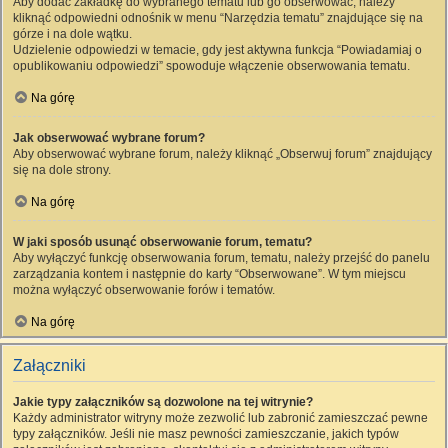
Aby dodać zakładkę do wybranego tematu lub go obserwować, należy
kliknąć odpowiedni odnośnik w menu “Narzędzia tematu” znajdujące się na
górze i na dole wątku.
Udzielenie odpowiedzi w temacie, gdy jest aktywna funkcja “Powiadamiaj o
opublikowaniu odpowiedzi” spowoduje włączenie obserwowania tematu.
Na górę
Jak obserwować wybrane forum?
Aby obserwować wybrane forum, należy kliknąć „Obserwuj forum” znajdujący
się na dole strony.
Na górę
W jaki sposób usunąć obserwowanie forum, tematu?
Aby wyłączyć funkcję obserwowania forum, tematu, należy przejść do panelu
zarządzania kontem i następnie do karty “Obserwowane”. W tym miejscu
można wyłączyć obserwowanie forów i tematów.
Na górę
Załączniki
Jakie typy załączników są dozwolone na tej witrynie?
Każdy administrator witryny może zezwolić lub zabronić zamieszczać pewne
typy załączników. Jeśli nie masz pewności zamieszczanie, jakich typów