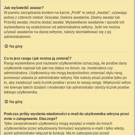
Jak wyświetlić awatar?
W panelu zarządzania kontem na karcie „Profil” w sekcji „Awatar”, używając
jednej z czterech metod: Gravatar, Galeria awatarów, Zdalny awatar lub
Prześlij awatar, można dodać awatar. Wyświetlanie awatarów i sposób ich
wyświetlania są uzależnione od administratora witryny. Jeśli nie można
używać awatarów na danej witrynie, należy skontaktować się z jej
administratorem.
Na górę
Co to jest ranga i jak można ją zmienić?
Rangi wyświetlane pod nazwami użytkowników oznaczają, ile postów dany
użytkownik napisał lub jaki ma status na forum, np. moderatora czy
administratora. Użytkownicy nie mogą bezpośrednio zmieniać stylu rang,
ponieważ ustawia je administrator witryny. Nie należy pisać postów tylko po
to, aby zwiększyć swój licznik postów i przez to swoją rangę. Większość witryn
nie toleruje takich działań i moderator lub administrator obniży licznik postów
takiego użytkownika.
Na górę
Podczas próby wysłania wiadomości e-mail do użytkownika witryna prosi
mnie o zalogowanie. Dlaczego?
Tylko zarejestrowani użytkownicy mogą wysyłać e-maile do innych
użytkowników przez wbudowany formularz wysyłania e-maili i tylko wtedy,
jeżeli administrator włączył tę funkcję. Ma to zabezpieczać przed