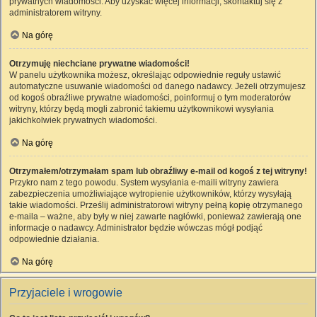
prywatnych wiadomości. Aby uzyskać więcej informacji, skontaktuj się z
administratorem witryny.
Na górę
Otrzymuję niechciane prywatne wiadomości!
W panelu użytkownika możesz, określając odpowiednie reguły ustawić
automatyczne usuwanie wiadomości od danego nadawcy. Jeżeli otrzymujesz
od kogoś obraźliwe prywatne wiadomości, poinformuj o tym moderatorów
witryny, którzy będą mogli zabronić takiemu użytkownikowi wysyłania
jakichkolwiek prywatnych wiadomości.
Na górę
Otrzymałem/otrzymałam spam lub obraźliwy e-mail od kogoś z tej witryny!
Przykro nam z tego powodu. System wysyłania e-maili witryny zawiera
zabezpieczenia umożliwiające wytropienie użytkowników, którzy wysyłają
takie wiadomości. Prześlij administratorowi witryny pełną kopię otrzymanego
e-maila – ważne, aby były w niej zawarte nagłówki, ponieważ zawierają one
informacje o nadawcy. Administrator będzie wówczas mógł podjąć
odpowiednie działania.
Na górę
Przyjaciele i wrogowie