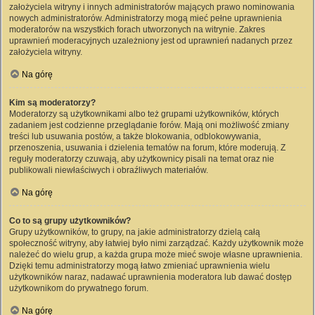
założyciela witryny i innych administratorów mających prawo nominowania
nowych administratorów. Administratorzy mogą mieć pełne uprawnienia
moderatorów na wszystkich forach utworzonych na witrynie. Zakres
uprawnień moderacyjnych uzależniony jest od uprawnień nadanych przez
założyciela witryny.
Na górę
Kim są moderatorzy?
Moderatorzy są użytkownikami albo też grupami użytkowników, których
zadaniem jest codzienne przeglądanie forów. Mają oni możliwość zmiany
treści lub usuwania postów, a także blokowania, odblokowywania,
przenoszenia, usuwania i dzielenia tematów na forum, które moderują. Z
reguły moderatorzy czuwają, aby użytkownicy pisali na temat oraz nie
publikowali niewłaściwych i obraźliwych materiałów.
Na górę
Co to są grupy użytkowników?
Grupy użytkowników, to grupy, na jakie administratorzy dzielą całą
społeczność witryny, aby łatwiej było nimi zarządzać. Każdy użytkownik może
należeć do wielu grup, a każda grupa może mieć swoje własne uprawnienia.
Dzięki temu administratorzy mogą łatwo zmieniać uprawnienia wielu
użytkowników naraz, nadawać uprawnienia moderatora lub dawać dostęp
użytkownikom do prywatnego forum.
Na górę