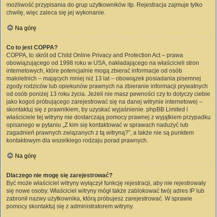
możliwość przypisania do grup użytkowników itp. Rejestracja zajmuje tylko
chwilę, więc zaleca się jej wykonanie.
Na górę
Co to jest COPPA?
COPPA, to skrót od Child Online Privacy and Protection Act – prawa
obowiązującego od 1998 roku w USA, nakładającego na właścicieli stron
internetowych, które potencjalnie mogą zbierać informacje od osób
małoletnich – mających mniej niż 13 lat – obowiązek posiadania pisemnej
zgody rodziców lub opiekunów prawnych na zbieranie informacji prywatnych
od osób poniżej 13 roku życia. Jeżeli nie masz pewności czy to dotyczy ciebie
jako kogoś próbującego zarejestrować się na danej witrynie internetowej –
skontaktuj się z prawnikiem, by uzyskać wyjaśnienie. phpBB Limited i
właściciele tej witryny nie dostarczają pomocy prawnej z wyjątkiem przypadku
opisanego w pytaniu „Z kim się kontaktować w sprawach nadużyć lub
zagadnień prawnych związanych z tą witryną?”, a także nie są punktem
kontaktowym dla wszelkiego rodzaju porad prawnych.
Na górę
Dlaczego nie mogę się zarejestrować?
Być może właściciel witryny wyłączył funkcję rejestracji, aby nie rejestrowały
się nowe osoby. Właściciel witryny mógł także zablokować twój adres IP lub
zabronił nazwy użytkownika, którą próbujesz zarejestrować. W sprawie
pomocy skontaktuj się z administratorem witryny.