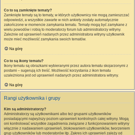
Co to są zamknięte tematy?
Zamknięte tematy są to tematy, w których użytkownicy nie mogą zamieszczać
odpowiedzi, a wszystkie zawarte w nich ankiety zostały automatycznie
zakończone w momencie zamykania tematu. Tematy mogą być zamykane z
wielu powodów i robią to moderatorzy forum lub administratorzy witryny.
Zależnie od uprawnień nadanych przez administratora witryny użytkownik
może mieć możliwość zamykania swoich tematów.
Na górę
Co to są ikony tematu?
Ikony tematu są obrazkami wybieranymi przez autora tematu skojarzonymi z
postami – sugerują ich treść. Możliwość korzystania z ikon tematu
uzależniona jest od uprawnień nadanych przez administratora witryny.
Na górę
Rangi użytkownika i grupy
Kim są administratorzy?
Administratorzy są użytkownikami albo też grupami użytkowników
posiadającymi najwyższy poziom uprawnień kontrolnych całej witryny. Mogą
oni kontrolować wszystkie zagadnienia związane z funkcjonowaniem witryny
włącznie z nadawaniem uprawnień, blokowaniem użytkowników, tworzeniem
grup użytkowników lub moderatorów itp. Zakres ich uprawnień zależy od