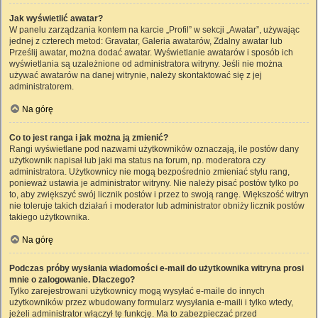
Jak wyświetlić awatar?
W panelu zarządzania kontem na karcie „Profil” w sekcji „Awatar”, używając
jednej z czterech metod: Gravatar, Galeria awatarów, Zdalny awatar lub
Prześlij awatar, można dodać awatar. Wyświetlanie awatarów i sposób ich
wyświetlania są uzależnione od administratora witryny. Jeśli nie można
używać awatarów na danej witrynie, należy skontaktować się z jej
administratorem.
Na górę
Co to jest ranga i jak można ją zmienić?
Rangi wyświetlane pod nazwami użytkowników oznaczają, ile postów dany
użytkownik napisał lub jaki ma status na forum, np. moderatora czy
administratora. Użytkownicy nie mogą bezpośrednio zmieniać stylu rang,
ponieważ ustawia je administrator witryny. Nie należy pisać postów tylko po
to, aby zwiększyć swój licznik postów i przez to swoją rangę. Większość witryn
nie toleruje takich działań i moderator lub administrator obniży licznik postów
takiego użytkownika.
Na górę
Podczas próby wysłania wiadomości e-mail do użytkownika witryna prosi
mnie o zalogowanie. Dlaczego?
Tylko zarejestrowani użytkownicy mogą wysyłać e-maile do innych
użytkowników przez wbudowany formularz wysyłania e-maili i tylko wtedy,
jeżeli administrator włączył tę funkcję. Ma to zabezpieczać przed