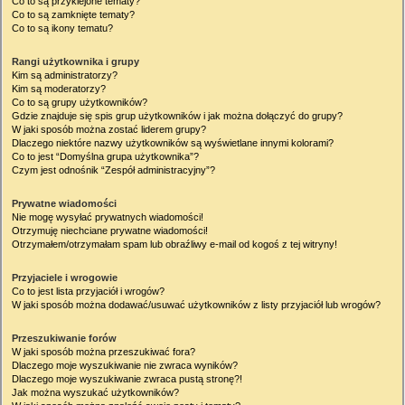
Co to są przyklejone tematy?
Co to są zamknięte tematy?
Co to są ikony tematu?
Rangi użytkownika i grupy
Kim są administratorzy?
Kim są moderatorzy?
Co to są grupy użytkowników?
Gdzie znajduje się spis grup użytkowników i jak można dołączyć do grupy?
W jaki sposób można zostać liderem grupy?
Dlaczego niektóre nazwy użytkowników są wyświetlane innymi kolorami?
Co to jest “Domyślna grupa użytkownika”?
Czym jest odnośnik “Zespół administracyjny”?
Prywatne wiadomości
Nie mogę wysyłać prywatnych wiadomości!
Otrzymuję niechciane prywatne wiadomości!
Otrzymałem/otrzymałam spam lub obraźliwy e-mail od kogoś z tej witryny!
Przyjaciele i wrogowie
Co to jest lista przyjaciół i wrogów?
W jaki sposób można dodawać/usuwać użytkowników z listy przyjaciół lub wrogów?
Przeszukiwanie forów
W jaki sposób można przeszukiwać fora?
Dlaczego moje wyszukiwanie nie zwraca wyników?
Dlaczego moje wyszukiwanie zwraca pustą stronę?!
Jak można wyszukać użytkowników?