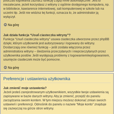
podczas logowania zaznacz funkcję
Loguj mnie automatycznie
. Jest to
niezalecane, jeżeli korzystasz z witryny z ogólnie dostępnego komputera, np.
w bibliotece, kawiarence internetowej, sali komputerowej w szkole lub na
uczelni itp. Jeśli nie widzisz tej funkcji, oznacza to, że administrator ją
wyłączył.
Na górę
Jak działa funkcja “Usuń ciasteczka witryny”?
Funkcja “Usuń ciasteczka witryny” usuwa ciasteczka utworzone przez phpBB
dzięki, którym użytkownik jest autoryzowany i logowany do witryny.
Dostarczają one również funkcję – jeśli została włączona przez
administratora witryny – śledzenia przeczytanych i nieprzeczytanych przez
użytkownika postów. Jeśli występują problemy z logowaniem/wylogowaniem,
usunięcie ciasteczek może być pomocne.
Na górę
Preferencje i ustawienia użytkownika
Jak zmienić moje ustawienia?
Jeżeli jesteś zarejestrowanym użytkownikiem, wszystkie twoje ustawienia są
zapisywane w bazie danych witryny. Aby je zmienić, przejdź do panelu
zarządzania swoim kontem. W tym miejscu możesz dokonać zmian swoich
ustawień i preferencji. Odnośnik do panelu o nazwie “Moje konto” znajduje
się zazwyczaj na górze stron witryny.