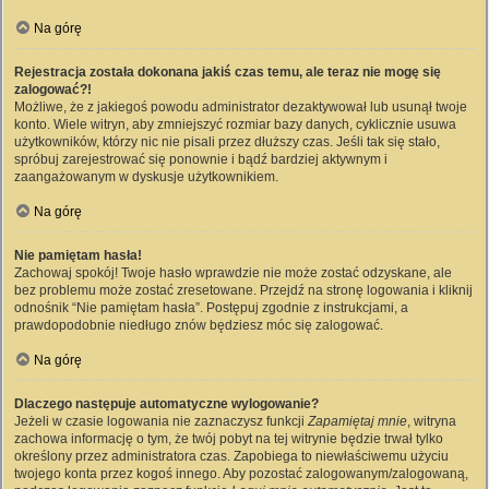
Na górę
Rejestracja została dokonana jakiś czas temu, ale teraz nie mogę się
zalogować?!
Możliwe, że z jakiegoś powodu administrator dezaktywował lub usunął twoje
konto. Wiele witryn, aby zmniejszyć rozmiar bazy danych, cyklicznie usuwa
użytkowników, którzy nic nie pisali przez dłuższy czas. Jeśli tak się stało,
spróbuj zarejestrować się ponownie i bądź bardziej aktywnym i
zaangażowanym w dyskusje użytkownikiem.
Na górę
Nie pamiętam hasła!
Zachowaj spokój! Twoje hasło wprawdzie nie może zostać odzyskane, ale
bez problemu może zostać zresetowane. Przejdź na stronę logowania i kliknij
odnośnik “Nie pamiętam hasła”. Postępuj zgodnie z instrukcjami, a
prawdopodobnie niedługo znów będziesz móc się zalogować.
Na górę
Dlaczego następuje automatyczne wylogowanie?
Jeżeli w czasie logowania nie zaznaczysz funkcji
Zapamiętaj mnie
, witryna
zachowa informację o tym, że twój pobyt na tej witrynie będzie trwał tylko
określony przez administratora czas. Zapobiega to niewłaściwemu użyciu
twojego konta przez kogoś innego. Aby pozostać zalogowanym/zalogowaną,