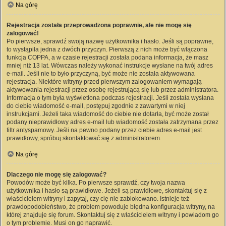
Na górę
Rejestracja została przeprowadzona poprawnie, ale nie mogę się
zalogować!
Po pierwsze, sprawdź swoją nazwę użytkownika i hasło. Jeśli są poprawne,
to wystąpiła jedna z dwóch przyczyn. Pierwszą z nich może być włączona
funkcja COPPA, a w czasie rejestracji została podana informacja, że masz
mniej niż 13 lat. Wówczas należy wykonać instrukcje wysłane na twój adres
e-mail. Jeśli nie to było przyczyną, być może nie została aktywowana
rejestracja. Niektóre witryny przed pierwszym zalogowaniem wymagają
aktywowania rejestracji przez osobę rejestrującą się lub przez administratora.
Informacja o tym była wyświetlona podczas rejestracji. Jeśli została wysłana
do ciebie wiadomość e-mail, postępuj zgodnie z zawartymi w niej
instrukcjami. Jeżeli taka wiadomość do ciebie nie dotarła, być może został
podany nieprawidłowy adres e-mail lub wiadomość została zatrzymana przez
filtr antyspamowy. Jeśli na pewno podany przez ciebie adres e-mail jest
prawidłowy, spróbuj skontaktować się z administratorem.
Na górę
Dlaczego nie mogę się zalogować?
Powodów może być kilka. Po pierwsze sprawdź, czy twoja nazwa
użytkownika i hasło są prawidłowe. Jeżeli są prawidłowe, skontaktuj się z
właścicielem witryny i zapytaj, czy cię nie zablokowano. Istnieje też
prawdopodobieństwo, że problem powoduje błędna konfiguracja witryny, na
której znajduje się forum. Skontaktuj się z właścicielem witryny i powiadom go
o tym problemie. Musi on go naprawić.