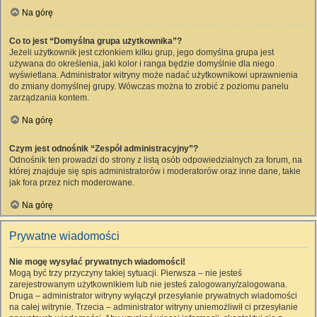
Na górę
Co to jest “Domyślna grupa użytkownika”?
Jeżeli użytkownik jest członkiem kilku grup, jego domyślna grupa jest
używana do określenia, jaki kolor i ranga będzie domyślnie dla niego
wyświetlana. Administrator witryny może nadać użytkownikowi uprawnienia
do zmiany domyślnej grupy. Wówczas można to zrobić z poziomu panelu
zarządzania kontem.
Na górę
Czym jest odnośnik “Zespół administracyjny”?
Odnośnik ten prowadzi do strony z listą osób odpowiedzialnych za forum, na
której znajduje się spis administratorów i moderatorów oraz inne dane, takie
jak fora przez nich moderowane.
Na górę
Prywatne wiadomości
Nie mogę wysyłać prywatnych wiadomości!
Mogą być trzy przyczyny takiej sytuacji. Pierwsza – nie jesteś
zarejestrowanym użytkownikiem lub nie jesteś zalogowany/zalogowana.
Druga – administrator witryny wyłączył przesyłanie prywatnych wiadomości
na całej witrynie. Trzecia – administrator witryny uniemożliwił ci przesyłanie