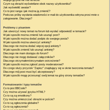
Mojego języka nie ma na liście!
Czym są obrazki wyświetlane obok nazwy użytkownika?
Jak wyświetlić awatar?
Co to jest ranga i jak można ją zmienić?
Podczas próby wysłania wiadomości e-mail do użytkownika witryna prosi mnie o
zalogowanie. Dlaczego?
Problemy z pisaniem
Jak utworzyć nowy temat na forum lub wysłać odpowiedź w temacie?
W jaki sposób można zmienić lub usunąć post?
W jaki sposób można dodać podpis do swojego posta?
W jaki sposób można utworzyć ankietę?
Dlaczego nie można dodać więcej opcji ankiety?
W jaki sposób zmienić lub usunąć ankietę?
Dlaczego nie mam dostępu do forum?
Dlaczego nie mogę dodawać załączników?
Dlaczego otrzymałem/otrzymałam ostrzeżenie?
W jaki sposób można zgłosić posty moderatorowi?
Do czego służy przycisk “Zapisz” znajdujący się w oknie tworzenia tematu?
Dlaczego mój post musi być akceptowany?
W jaki sposób mogę przesunąć swój temat na górę strony tematów?
Formatowanie i typy tematów
Co to jest BBCode?
Czy można używać języka HTML?
Co to są są emotikony?
Czy można umieszczać obrazki w poście?
Co to są ogłoszenia globalne?
Co to są ogłoszenia?