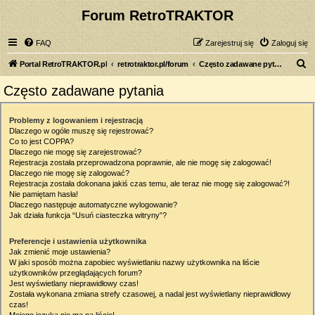
Forum RetroTRAKTOR
FAQ
Zarejestruj się
Zaloguj się
S
Portal RetroTRAKTOR.pl
retrotraktor.pl/forum
Często zadawane pytania
z
Często zadawane pytania
u
k
Problemy z logowaniem i rejestracją
Dlaczego w ogóle muszę się rejestrować?
a
Co to jest COPPA?
j
Dlaczego nie mogę się zarejestrować?
Rejestracja została przeprowadzona poprawnie, ale nie mogę się zalogować!
Dlaczego nie mogę się zalogować?
Rejestracja została dokonana jakiś czas temu, ale teraz nie mogę się zalogować?!
Nie pamiętam hasła!
Dlaczego następuje automatyczne wylogowanie?
Jak działa funkcja “Usuń ciasteczka witryny”?
Preferencje i ustawienia użytkownika
Jak zmienić moje ustawienia?
W jaki sposób można zapobiec wyświetlaniu nazwy użytkownika na liście
użytkowników przeglądających forum?
Jest wyświetlany nieprawidłowy czas!
Została wykonana zmiana strefy czasowej, a nadal jest wyświetlany nieprawidłowy
czas!