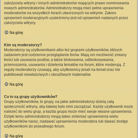
założyciela witryny i innych administratorów mających prawo nominowania
nowych administratorów. Administratorzy mogą mieć pełne uprawnienia
moderatorów na wszystkich forach utworzonych na witrynie. Zakres
uprawnień moderacyjnych uzależniony jest od uprawnień nadanych przez
założyciela witryny.
Na górę
Kim są moderatorzy?
Moderatorzy są użytkownikami albo też grupami użytkowników, których
zadaniem jest codzienne przeglądanie forów. Mają oni możliwość zmiany
treści lub usuwania postów, a także blokowania, odblokowywania,
przenoszenia, usuwania i dzielenia tematów na forum, które moderują. Z
reguły moderatorzy czuwają, aby użytkownicy pisali na temat oraz nie
publikowali niewłaściwych i obraźliwych materiałów.
Na górę
Co to są grupy użytkowników?
Grupy użytkowników, to grupy, na jakie administratorzy dzielą całą
społeczność witryny, aby łatwiej było nimi zarządzać. Każdy użytkownik może
należeć do wielu grup, a każda grupa może mieć swoje własne uprawnienia.
Dzięki temu administratorzy mogą łatwo zmieniać uprawnienia wielu
użytkowników naraz, nadawać uprawnienia moderatora lub dawać dostęp
użytkownikom do prywatnego forum.
Na górę