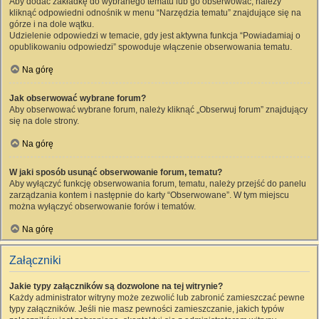
Aby dodać zakładkę do wybranego tematu lub go obserwować, należy
kliknąć odpowiedni odnośnik w menu “Narzędzia tematu” znajdujące się na
górze i na dole wątku.
Udzielenie odpowiedzi w temacie, gdy jest aktywna funkcja “Powiadamiaj o
opublikowaniu odpowiedzi” spowoduje włączenie obserwowania tematu.
Na górę
Jak obserwować wybrane forum?
Aby obserwować wybrane forum, należy kliknąć „Obserwuj forum” znajdujący
się na dole strony.
Na górę
W jaki sposób usunąć obserwowanie forum, tematu?
Aby wyłączyć funkcję obserwowania forum, tematu, należy przejść do panelu
zarządzania kontem i następnie do karty “Obserwowane”. W tym miejscu
można wyłączyć obserwowanie forów i tematów.
Na górę
Załączniki
Jakie typy załączników są dozwolone na tej witrynie?
Każdy administrator witryny może zezwolić lub zabronić zamieszczać pewne
typy załączników. Jeśli nie masz pewności zamieszczanie, jakich typów