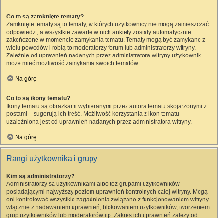
Co to są zamknięte tematy?
Zamknięte tematy są to tematy, w których użytkownicy nie mogą zamieszczać
odpowiedzi, a wszystkie zawarte w nich ankiety zostały automatycznie
zakończone w momencie zamykania tematu. Tematy mogą być zamykane z
wielu powodów i robią to moderatorzy forum lub administratorzy witryny.
Zależnie od uprawnień nadanych przez administratora witryny użytkownik
może mieć możliwość zamykania swoich tematów.
Na górę
Co to są ikony tematu?
Ikony tematu są obrazkami wybieranymi przez autora tematu skojarzonymi z
postami – sugerują ich treść. Możliwość korzystania z ikon tematu
uzależniona jest od uprawnień nadanych przez administratora witryny.
Na górę
Rangi użytkownika i grupy
Kim są administratorzy?
Administratorzy są użytkownikami albo też grupami użytkowników
posiadającymi najwyższy poziom uprawnień kontrolnych całej witryny. Mogą
oni kontrolować wszystkie zagadnienia związane z funkcjonowaniem witryny
włącznie z nadawaniem uprawnień, blokowaniem użytkowników, tworzeniem
grup użytkowników lub moderatorów itp. Zakres ich uprawnień zależy od