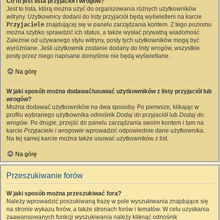
Co to jest lista przyjaciół i wrogów?
Jest to lista, którą można użyć do organizowania różnych użytkowników
witryny. Użytkownicy dodani do listy przyjaciół będą wyświetleni na karcie
Przyjaciele
znajdującej się w panelu zarządzania kontem. Z tego poziomu
można szybko sprawdzić ich status, a także wysłać prywatną wiadomość.
Zależnie od używanego stylu witryny, posty tych użytkowników mogą być
wyróżniane. Jeśli użytkownik zostanie dodany do listy wrogów, wszystkie
posty przez niego napisane domyślnie nie będą wyświetlane.
Na górę
W jaki sposób można dodawać/usuwać użytkowników z listy przyjaciół lub
wrogów?
Można dodawać użytkowników na dwa sposoby. Po pierwsze, klikając w
profilu wybranego użytkownika odnośnik
Dodaj do przyjaciół
lub
Dodaj do
wrogów
. Po drugie, przejść do panelu zarządzania swoim kontem i tam na
karcie
Przyjaciele i wrogowie
wprowadzić odpowiednie dane użytkownika.
Na tej samej karcie można także usuwać użytkowników z list.
Na górę
Przeszukiwanie forów
W jaki sposób można przeszukiwać fora?
Należy wprowadzić poszukiwaną frazę w pole wyszukiwania znajdujące się
na stronie wykazu forów, a także stronach forów i tematów. W celu uzyskania
zaawansowanych funkcji wyszukiwania należy kliknąć odnośnik