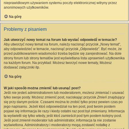
nieprawidłowym używaniem systemu poczty elektronicznej witryny przez
anonimowych użytkowników.
Na górę
Problemy z pisaniem
Jak utworzyć nowy temat na forum lub wysłać odpowiedź w temacie?
Aby utworzyć nowy temat na forum, należy nacisnąć przycisk „Nowy temat”,
aby odpowiedzieć w temacie, nacisnąć przycisk „Odpowiedz”. Być może, że
przed publikowaniem wiadomości trzeba będzie się zarejestrować. Na dole
strony forum lub strony tematów jest wyświetlana lista uprawnień użytkownika
na każdym forum. Na przykład: Możesz tworzyć nowe tematy, Możesz
dodawać załączniki itp.
Na górę
W jaki sposób można zmienić lub usunąć post?
Jeśli nie jesteś administratorem lub moderatorem, możesz zmieniać i usuwać
tylko swoje posty. Możesz zmienić post, naciskając przycisk
Zmień
znajdujący
się przy danym poście. Czasami można to zrobić tylko przez pewien czas po
jego napisaniu. Jeżeli ktoś odpowiedział na ten post, pod twoim postem
pojawi się informacja ile razy i kiedy ostatni raz post był zmieniany. Informacja
ta wyświetli się tylko wtedy, jeśli ktoś zamieścił pod tym postem kolejny post.
Jeśli post zmienił moderator lub administrator, informacja ta nie zostanie
wyświetlona. Administratorzy i moderatorzy mogą zostawić notatkę z