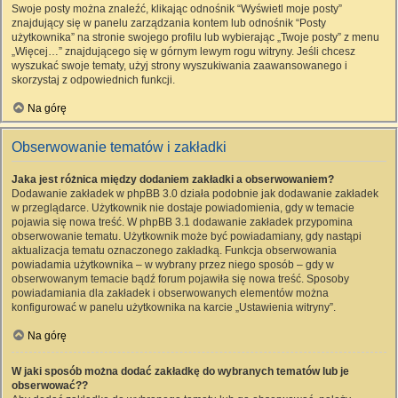
Swoje posty można znaleźć, klikając odnośnik “Wyświetl moje posty”
znajdujący się w panelu zarządzania kontem lub odnośnik “Posty
użytkownika” na stronie swojego profilu lub wybierając „Twoje posty” z menu
„Więcej…” znajdującego się w górnym lewym rogu witryny. Jeśli chcesz
wyszukać swoje tematy, użyj strony wyszukiwania zaawansowanego i
skorzystaj z odpowiednich funkcji.
Na górę
Obserwowanie tematów i zakładki
Jaka jest różnica między dodaniem zakładki a obserwowaniem?
Dodawanie zakładek w phpBB 3.0 działa podobnie jak dodawanie zakładek
w przeglądarce. Użytkownik nie dostaje powiadomienia, gdy w temacie
pojawia się nowa treść. W phpBB 3.1 dodawanie zakładek przypomina
obserwowanie tematu. Użytkownik może być powiadamiany, gdy nastąpi
aktualizacja tematu oznaczonego zakładką. Funkcja obserwowania
powiadamia użytkownika – w wybrany przez niego sposób – gdy w
obserwowanym temacie bądź forum pojawiła się nowa treść. Sposoby
powiadamiania dla zakładek i obserwowanych elementów można
konfigurować w panelu użytkownika na karcie „Ustawienia witryny”.
Na górę
W jaki sposób można dodać zakładkę do wybranych tematów lub je
obserwować??