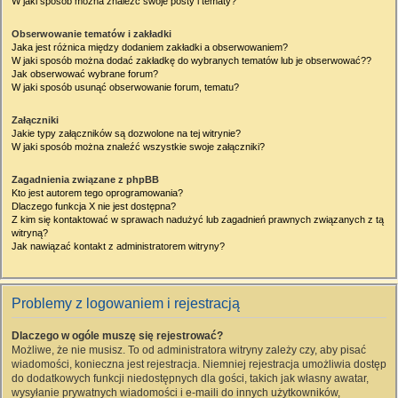
W jaki sposób można znaleźć swoje posty i tematy?
Obserwowanie tematów i zakładki
Jaka jest różnica między dodaniem zakładki a obserwowaniem?
W jaki sposób można dodać zakładkę do wybranych tematów lub je obserwować??
Jak obserwować wybrane forum?
W jaki sposób usunąć obserwowanie forum, tematu?
Załączniki
Jakie typy załączników są dozwolone na tej witrynie?
W jaki sposób można znaleźć wszystkie swoje załączniki?
Zagadnienia związane z phpBB
Kto jest autorem tego oprogramowania?
Dlaczego funkcja X nie jest dostępna?
Z kim się kontaktować w sprawach nadużyć lub zagadnień prawnych związanych z tą
witryną?
Jak nawiązać kontakt z administratorem witryny?
Problemy z logowaniem i rejestracją
Dlaczego w ogóle muszę się rejestrować?
Możliwe, że nie musisz. To od administratora witryny zależy czy, aby pisać
wiadomości, konieczna jest rejestracja. Niemniej rejestracja umożliwia dostęp
do dodatkowych funkcji niedostępnych dla gości, takich jak własny awatar,
wysyłanie prywatnych wiadomości i e-maili do innych użytkowników,