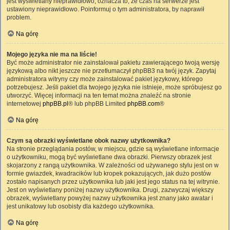
jest wyświetlany nieprawidłowo, oznacza to, że czas na serwerze jest
ustawiony nieprawidłowo. Poinformuj o tym administratora, by naprawił
problem.
Na górę
Mojego języka nie ma na liście!
Być może administrator nie zainstalował pakietu zawierającego twoją wersję
językową albo nikt jeszcze nie przetłumaczył phpBB3 na twój język. Zapytaj
administratora witryny czy może zainstalować pakiet językowy, którego
potrzebujesz. Jeśli pakiet dla twojego języka nie istnieje, może spróbujesz go
utworzyć. Więcej informacji na ten temat można znaleźć na stronie
internetowej
phpBB.pl
® lub phpBB Limited
phpBB.com
®
Na górę
Czym są obrazki wyświetlane obok nazwy użytkownika?
Na stronie przeglądania postów, w miejscu, gdzie są wyświetlane informacje
o użytkowniku, mogą być wyświetlane dwa obrazki. Pierwszy obrazek jest
skojarzony z rangą użytkownika. W zależności od używanego stylu jest on w
formie gwiazdek, kwadracików lub kropek pokazujących, jak dużo postów
zostało napisanych przez użytkownika lub jaki jest jego status na tej witrynie.
Jest on wyświetlany poniżej nazwy użytkownika. Drugi, zazwyczaj większy
obrazek, wyświetlany powyżej nazwy użytkownika jest znany jako awatar i
jest unikatowy lub osobisty dla każdego użytkownika.
Na górę