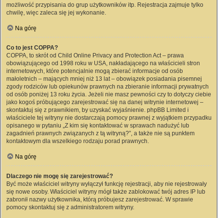
możliwość przypisania do grup użytkowników itp. Rejestracja zajmuje tylko
chwilę, więc zaleca się jej wykonanie.
Na górę
Co to jest COPPA?
COPPA, to skrót od Child Online Privacy and Protection Act – prawa
obowiązującego od 1998 roku w USA, nakładającego na właścicieli stron
internetowych, które potencjalnie mogą zbierać informacje od osób
małoletnich – mających mniej niż 13 lat – obowiązek posiadania pisemnej
zgody rodziców lub opiekunów prawnych na zbieranie informacji prywatnych
od osób poniżej 13 roku życia. Jeżeli nie masz pewności czy to dotyczy ciebie
jako kogoś próbującego zarejestrować się na danej witrynie internetowej –
skontaktuj się z prawnikiem, by uzyskać wyjaśnienie. phpBB Limited i
właściciele tej witryny nie dostarczają pomocy prawnej z wyjątkiem przypadku
opisanego w pytaniu „Z kim się kontaktować w sprawach nadużyć lub
zagadnień prawnych związanych z tą witryną?”, a także nie są punktem
kontaktowym dla wszelkiego rodzaju porad prawnych.
Na górę
Dlaczego nie mogę się zarejestrować?
Być może właściciel witryny wyłączył funkcję rejestracji, aby nie rejestrowały
się nowe osoby. Właściciel witryny mógł także zablokować twój adres IP lub
zabronił nazwy użytkownika, którą próbujesz zarejestrować. W sprawie
pomocy skontaktuj się z administratorem witryny.