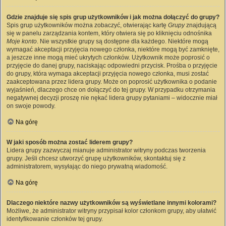
Gdzie znajduje się spis grup użytkowników i jak można dołączyć do grupy?
Spis grup użytkowników można zobaczyć, otwierając kartę
Grupy
znajdującą
się w panelu zarządzania kontem, który otwiera się po kliknięciu odnośnika
Moje konto
. Nie wszystkie grupy są dostępne dla każdego. Niektóre mogą
wymagać akceptacji przyjęcia nowego członka, niektóre mogą być zamknięte,
a jeszcze inne mogą mieć ukrytych członków. Użytkownik może poprosić o
przyjęcie do danej grupy, naciskając odpowiedni przycisk. Prośba o przyjęcie
do grupy, która wymaga akceptacji przyjęcia nowego członka, musi zostać
zaakceptowana przez lidera grupy. Może on poprosić użytkownika o podanie
wyjaśnień, dlaczego chce on dołączyć do tej grupy. W przypadku otrzymania
negatywnej decyzji proszę nie nękać lidera grupy pytaniami – widocznie miał
on swoje powody.
Na górę
W jaki sposób można zostać liderem grupy?
Lidera grupy zazwyczaj mianuje administrator witryny podczas tworzenia
grupy. Jeśli chcesz utworzyć grupę użytkowników, skontaktuj się z
administratorem, wysyłając do niego prywatną wiadomość.
Na górę
Dlaczego niektóre nazwy użytkowników są wyświetlane innymi kolorami?
Możliwe, że administrator witryny przypisał kolor członkom grupy, aby ułatwić
identyfikowanie członków tej grupy.