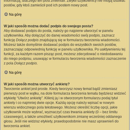
informacją, dlaczego ten post zmieniali. Zwykli użytkownicy nie mogą usuwać
postów, gdy ktoś zamieścił pod ich postem nowy post.
Na górę
W jaki sposób można dodać podpis do swojego posta?
Aby dodawać podpis do posta, należy go najpierw utworzyć w panelu
użytkownika. Aby dołączyć do danej wiadomości swój podpis, zaznacz
funkcję
Dołącz podpis
znajdującą się w formularzu tworzenia wiadomości.
Możesz także domyślnie dodawać podpis do wszystkich swoich postów,
zaznaczając odpowiednią funkcję w panelu użytkownika. Po uaktywnieniu tej
funkcji, za każdym razem pisząc post, możesz zdecydować o niedodawaniu
do niego podpisu, usuwając w formularzu tworzenia wiadomości zaznaczenie
z pola
Dołącz podpis
.
Na górę
W jaki sposób można utworzyć ankietę?
Tworzenie ankiet jest proste. Kiedy tworzysz nowy temat bądź zmieniasz
pierwszy post w wątku, na dole formularza tworzenia tematu będziesz widzieć
etykietę “Utwórz ankietę”. Kliknij ją i w otworzonym formularzu podaj tytuł
ankiety i co najmniej dwie opcje. Każdą opcję należy wpisać w nowym
wierszu widocznego pola tekstowego. Możesz określić liczbę opcji, jakie
użytkownik może wybrać, wyznaczyć czas trwania ankiety (0 – bez limitu
czasowego), a także umożliwić użytkownikom zmianę wcześniej oddanego
głosu. Jeśli nie widzisz etykiety, prawdopodobnie nie masz uprawnień do
tworzenia ankiet.