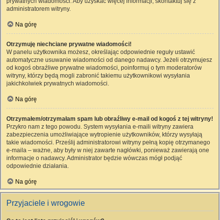
prywatnych wiadomości. Aby uzyskać więcej informacji, skontaktuj się z
administratorem witryny.
Na górę
Otrzymuję niechciane prywatne wiadomości!
W panelu użytkownika możesz, określając odpowiednie reguły ustawić
automatyczne usuwanie wiadomości od danego nadawcy. Jeżeli otrzymujesz
od kogoś obraźliwe prywatne wiadomości, poinformuj o tym moderatorów
witryny, którzy będą mogli zabronić takiemu użytkownikowi wysyłania
jakichkolwiek prywatnych wiadomości.
Na górę
Otrzymałem/otrzymałam spam lub obraźliwy e-mail od kogoś z tej witryny!
Przykro nam z tego powodu. System wysyłania e-maili witryny zawiera
zabezpieczenia umożliwiające wytropienie użytkowników, którzy wysyłają
takie wiadomości. Prześlij administratorowi witryny pełną kopię otrzymanego
e-maila – ważne, aby były w niej zawarte nagłówki, ponieważ zawierają one
informacje o nadawcy. Administrator będzie wówczas mógł podjąć
odpowiednie działania.
Na górę
Przyjaciele i wrogowie