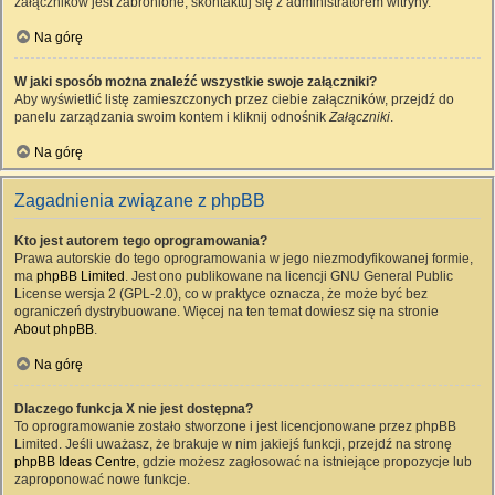
załączników jest zabronione, skontaktuj się z administratorem witryny.
Na górę
W jaki sposób można znaleźć wszystkie swoje załączniki?
Aby wyświetlić listę zamieszczonych przez ciebie załączników, przejdź do
panelu zarządzania swoim kontem i kliknij odnośnik
Załączniki
.
Na górę
Zagadnienia związane z phpBB
Kto jest autorem tego oprogramowania?
Prawa autorskie do tego oprogramowania w jego niezmodyfikowanej formie,
ma
phpBB Limited
. Jest ono publikowane na licencji GNU General Public
License wersja 2 (GPL-2.0), co w praktyce oznacza, że może być bez
ograniczeń dystrybuowane. Więcej na ten temat dowiesz się na stronie
About phpBB
.
Na górę
Dlaczego funkcja X nie jest dostępna?
To oprogramowanie zostało stworzone i jest licencjonowane przez phpBB
Limited. Jeśli uważasz, że brakuje w nim jakiejś funkcji, przejdź na stronę
phpBB Ideas Centre
, gdzie możesz zagłosować na istniejące propozycje lub
zaproponować nowe funkcje.