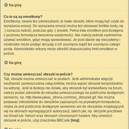
Na górę
Co to są są emotikony?
Emotikony, zwane też uśmieszkami, to małe obrazki, które mogą być użyte do
wyrażania emocji. Do wyrażania emocji można też stosować krótkie kody, np.
:) oznacza radość, podczas gdy :( smutek. Pełna lista emotikon jest dostępna
z poziomu formularza tworzenia wiadomości. Nie należy jednak nadmiernie
używać emotikon, gdyż mogą spowodować, że post stanie się nieczytelny i
moderator może podjąć decyzję o ich usunięciu bądź też usunięciu całego
posta. Administrator witryny może określić dopuszczalny limit emotikon w
poście.
Na górę
Czy można umieszczać obrazki w poście?
Tak, obrazki można umieszczać w postach. Jeśli administrator włączył
możliwość zamieszczania załączników, można wgrać obrazek bezpośrednio
na witrynę. Jeśli ta funkcja nie działa, aby obrazek był wyświetlany na forum,
należy podać odnośnik do obrazka umieszczonego na publicznie dostępnym
serwerze, np. http://www.jakas_strona.com/moj_obrazek.gif. Nie można
podawać odnośników do obrazków zapisanych na prywatnym komputerze,
chyba że jest publicznie dostępnym serwerem ani do obrazków znajdujących
się na stronach wymagających autoryzacji, takich jak, np. skrzynki pocztowe
na Gmail lub Yahoo! oraz stronach chronionych hasłem. Aby umieścić
obrazek w poście, użyj znacznika BBCode
[img]
.