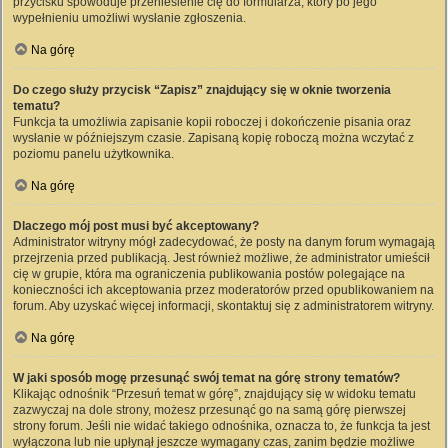
przycisku spowoduje przeniesienie cię do formularza, który po jego
wypełnieniu umożliwi wysłanie zgłoszenia.
Na górę
Do czego służy przycisk “Zapisz” znajdujący się w oknie tworzenia
tematu?
Funkcja ta umożliwia zapisanie kopii roboczej i dokończenie pisania oraz
wysłanie w późniejszym czasie. Zapisaną kopię roboczą można wczytać z
poziomu panelu użytkownika.
Na górę
Dlaczego mój post musi być akceptowany?
Administrator witryny mógł zadecydować, że posty na danym forum wymagają
przejrzenia przed publikacją. Jest również możliwe, że administrator umieścił
cię w grupie, która ma ograniczenia publikowania postów polegające na
konieczności ich akceptowania przez moderatorów przed opublikowaniem na
forum. Aby uzyskać więcej informacji, skontaktuj się z administratorem witryny.
Na górę
W jaki sposób mogę przesunąć swój temat na górę strony tematów?
Klikając odnośnik “Przesuń temat w górę”, znajdujący się w widoku tematu
zazwyczaj na dole strony, możesz przesunąć go na samą górę pierwszej
strony forum. Jeśli nie widać takiego odnośnika, oznacza to, że funkcja ta jest
wyłączona lub nie upłynął jeszcze wymagany czas, zanim będzie możliwe