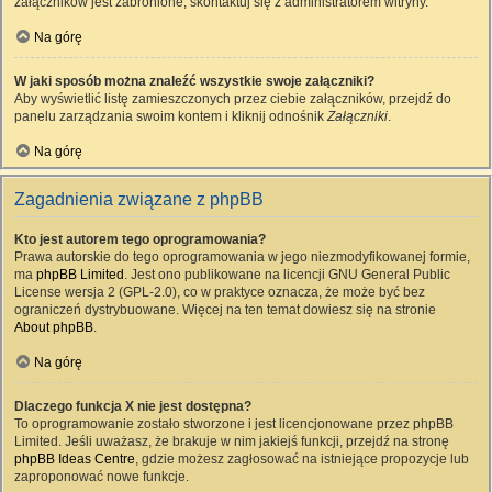
załączników jest zabronione, skontaktuj się z administratorem witryny.
Na górę
W jaki sposób można znaleźć wszystkie swoje załączniki?
Aby wyświetlić listę zamieszczonych przez ciebie załączników, przejdź do
panelu zarządzania swoim kontem i kliknij odnośnik
Załączniki
.
Na górę
Zagadnienia związane z phpBB
Kto jest autorem tego oprogramowania?
Prawa autorskie do tego oprogramowania w jego niezmodyfikowanej formie,
ma
phpBB Limited
. Jest ono publikowane na licencji GNU General Public
License wersja 2 (GPL-2.0), co w praktyce oznacza, że może być bez
ograniczeń dystrybuowane. Więcej na ten temat dowiesz się na stronie
About phpBB
.
Na górę
Dlaczego funkcja X nie jest dostępna?
To oprogramowanie zostało stworzone i jest licencjonowane przez phpBB
Limited. Jeśli uważasz, że brakuje w nim jakiejś funkcji, przejdź na stronę
phpBB Ideas Centre
, gdzie możesz zagłosować na istniejące propozycje lub
zaproponować nowe funkcje.