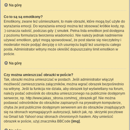
Na górę
Co to są są emotikony?
Emotikony, zwane też uśmieszkami, to małe obrazki, które mogą być użyte do
wyrażania emocji. Do wyrażania emocji można też stosować krótkie kody, np.
:) oznacza radość, podczas gdy :( smutek. Pełna lista emotikon jest dostępna
z poziomu formularza tworzenia wiadomości. Nie należy jednak nadmiernie
używać emotikon, gdyż mogą spowodować, że post stanie się nieczytelny i
moderator może podjąć decyzję o ich usunięciu bądź też usunięciu całego
posta. Administrator witryny może określić dopuszczalny limit emotikon w
poście.
Na górę
Czy można umieszczać obrazki w poście?
Tak, obrazki można umieszczać w postach. Jeśli administrator włączył
możliwość zamieszczania załączników, można wgrać obrazek bezpośrednio
na witrynę. Jeśli ta funkcja nie działa, aby obrazek był wyświetlany na forum,
należy podać odnośnik do obrazka umieszczonego na publicznie dostępnym
serwerze, np. http://www.jakas_strona.com/moj_obrazek.gif. Nie można
podawać odnośników do obrazków zapisanych na prywatnym komputerze,
chyba że jest publicznie dostępnym serwerem ani do obrazków znajdujących
się na stronach wymagających autoryzacji, takich jak, np. skrzynki pocztowe
na Gmail lub Yahoo! oraz stronach chronionych hasłem. Aby umieścić
obrazek w poście, użyj znacznika BBCode
[img]
.