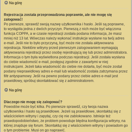
Na górę
Rejestracja została przeprowadzona poprawnie, ale nie mogę się
zalogować!
Po pierwsze, sprawdź swoją nazwę użytkownika i hasło. Jeśli są poprawne,
to wystąpiła jedna z dwóch przyczyn. Pierwszą z nich może być włączona
funkcja COPPA, a w czasie rejestracji została podana informacja, że masz
mniej niż 13 lat. Wówczas należy wykonać instrukcje wysłane na twój adres
e-mail. Jeśli nie to było przyczyną, być może nie została aktywowana
rejestracja. Niektóre witryny przed pierwszym zalogowaniem wymagają
aktywowania rejestracji przez osobę rejestrującą się lub przez administratora.
Informacja o tym była wyświetlona podczas rejestracji. Jeśli została wysłana
do ciebie wiadomość e-mail, postępuj zgodnie z zawartymi w niej
instrukcjami. Jeżeli taka wiadomość do ciebie nie dotarła, być może został
podany nieprawidłowy adres e-mail lub wiadomość została zatrzymana przez
filtr antyspamowy. Jeśli na pewno podany przez ciebie adres e-mail jest
prawidłowy, spróbuj skontaktować się z administratorem.
Na górę
Dlaczego nie mogę się zalogować?
Powodów może być kilka. Po pierwsze sprawdź, czy twoja nazwa
użytkownika i hasło są prawidłowe. Jeżeli są prawidłowe, skontaktuj się z
właścicielem witryny i zapytaj, czy cię nie zablokowano. Istnieje też
prawdopodobieństwo, że problem powoduje błędna konfiguracja witryny, na
której znajduje się forum. Skontaktuj się z właścicielem witryny i powiadom go
o tym problemie. Musi on go naprawić.