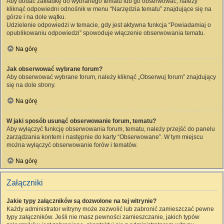
Aby dodać zakładkę do wybranego tematu lub go obserwować, należy
kliknąć odpowiedni odnośnik w menu “Narzędzia tematu” znajdujące się na
górze i na dole wątku.
Udzielenie odpowiedzi w temacie, gdy jest aktywna funkcja “Powiadamiaj o
opublikowaniu odpowiedzi” spowoduje włączenie obserwowania tematu.
Na górę
Jak obserwować wybrane forum?
Aby obserwować wybrane forum, należy kliknąć „Obserwuj forum” znajdujący
się na dole strony.
Na górę
W jaki sposób usunąć obserwowanie forum, tematu?
Aby wyłączyć funkcję obserwowania forum, tematu, należy przejść do panelu
zarządzania kontem i następnie do karty “Obserwowane”. W tym miejscu
można wyłączyć obserwowanie forów i tematów.
Na górę
Załączniki
Jakie typy załączników są dozwolone na tej witrynie?
Każdy administrator witryny może zezwolić lub zabronić zamieszczać pewne
typy załączników. Jeśli nie masz pewności zamieszczanie, jakich typów