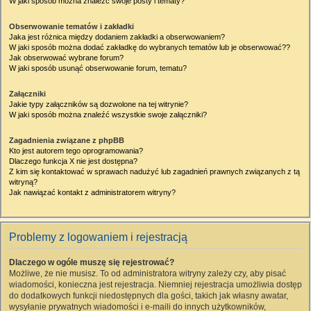
W jaki sposób można znaleźć swoje posty i tematy?
Obserwowanie tematów i zakładki
Jaka jest różnica między dodaniem zakładki a obserwowaniem?
W jaki sposób można dodać zakładkę do wybranych tematów lub je obserwować??
Jak obserwować wybrane forum?
W jaki sposób usunąć obserwowanie forum, tematu?
Załączniki
Jakie typy załączników są dozwolone na tej witrynie?
W jaki sposób można znaleźć wszystkie swoje załączniki?
Zagadnienia związane z phpBB
Kto jest autorem tego oprogramowania?
Dlaczego funkcja X nie jest dostępna?
Z kim się kontaktować w sprawach nadużyć lub zagadnień prawnych związanych z tą
witryną?
Jak nawiązać kontakt z administratorem witryny?
Problemy z logowaniem i rejestracją
Dlaczego w ogóle muszę się rejestrować?
Możliwe, że nie musisz. To od administratora witryny zależy czy, aby pisać
wiadomości, konieczna jest rejestracja. Niemniej rejestracja umożliwia dostęp
do dodatkowych funkcji niedostępnych dla gości, takich jak własny awatar,
wysyłanie prywatnych wiadomości i e-maili do innych użytkowników,