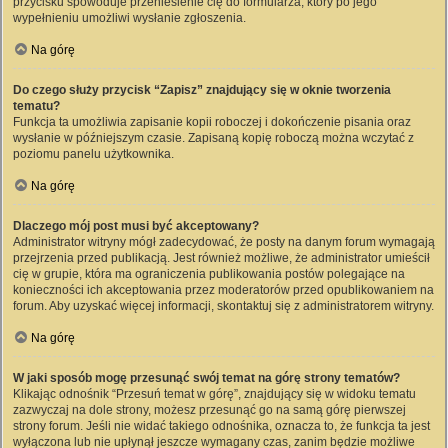
przycisku spowoduje przeniesienie cię do formularza, który po jego
wypełnieniu umożliwi wysłanie zgłoszenia.
Na górę
Do czego służy przycisk “Zapisz” znajdujący się w oknie tworzenia
tematu?
Funkcja ta umożliwia zapisanie kopii roboczej i dokończenie pisania oraz
wysłanie w późniejszym czasie. Zapisaną kopię roboczą można wczytać z
poziomu panelu użytkownika.
Na górę
Dlaczego mój post musi być akceptowany?
Administrator witryny mógł zadecydować, że posty na danym forum wymagają
przejrzenia przed publikacją. Jest również możliwe, że administrator umieścił
cię w grupie, która ma ograniczenia publikowania postów polegające na
konieczności ich akceptowania przez moderatorów przed opublikowaniem na
forum. Aby uzyskać więcej informacji, skontaktuj się z administratorem witryny.
Na górę
W jaki sposób mogę przesunąć swój temat na górę strony tematów?
Klikając odnośnik “Przesuń temat w górę”, znajdujący się w widoku tematu
zazwyczaj na dole strony, możesz przesunąć go na samą górę pierwszej
strony forum. Jeśli nie widać takiego odnośnika, oznacza to, że funkcja ta jest
wyłączona lub nie upłynął jeszcze wymagany czas, zanim będzie możliwe