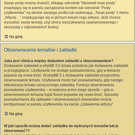
Swoje posty można znaleźć, klikając odnośnik “Wyświetl moje posty”
znajdujący się w panelu zarządzania kontem lub odnośnik “Posty
użytkownika” na stronie swojego profilu lub wybierając „Twoje posty” z menu
„Więcej…” znajdującego się w górnym lewym rogu witryny. Jeśli chcesz
wyszukać swoje tematy, użyj strony wyszukiwania zaawansowanego i
skorzystaj z odpowiednich funkcji.
Na górę
Obserwowanie tematów i zakładki
Jaka jest różnica między dodaniem zakładki a obserwowaniem?
Dodawanie zakładek w phpBB 3.0 działa podobnie jak dodawanie zakładek
w przeglądarce. Użytkownik nie dostaje powiadomienia, gdy w temacie
pojawia się nowa treść. W phpBB 3.1 dodawanie zakładek przypomina
obserwowanie tematu. Użytkownik może być powiadamiany, gdy nastąpi
aktualizacja tematu oznaczonego zakładką. Funkcja obserwowania
powiadamia użytkownika – w wybrany przez niego sposób – gdy w
obserwowanym temacie bądź forum pojawiła się nowa treść. Sposoby
powiadamiania dla zakładek i obserwowanych elementów można
konfigurować w panelu użytkownika na karcie „Ustawienia witryny”.
Na górę
W jaki sposób można dodać zakładkę do wybranych tematów lub je
obserwować??