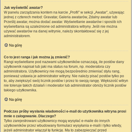
Jak wyświetlić awatar?
W panelu zarządzania kontem na karcie „Profil” w sekcji „Awatar”, używając
jednej z czterech metod: Gravatar, Galeria awatarów, Zdalny awatar lub
Prześlij awatar, można dodać awatar. Wyświetlanie awatarów i sposób ich
wyświetlania są uzależnione od administratora witryny. Jeśli nie można
używać awatarów na danej witrynie, należy skontaktować się z jej
administratorem.
Na górę
Co to jest ranga i jak można ją zmienić?
Rangi wyświetlane pod nazwami użytkowników oznaczają, ile postów dany
użytkownik napisał lub jaki ma status na forum, np. moderatora czy
administratora. Użytkownicy nie mogą bezpośrednio zmieniać stylu rang,
ponieważ ustawia je administrator witryny. Nie należy pisać postów tylko po
to, aby zwiększyć swój licznik postów i przez to swoją rangę. Większość witryn
nie toleruje takich działań i moderator lub administrator obniży licznik postów
takiego użytkownika.
Na górę
Podczas próby wysłania wiadomości e-mail do użytkownika witryna prosi
mnie o zalogowanie. Dlaczego?
Tylko zarejestrowani użytkownicy mogą wysyłać e-maile do innych
użytkowników przez wbudowany formularz wysyłania e-maili i tylko wtedy,
jeżeli administrator włączył tę funkcję. Ma to zabezpieczać przed