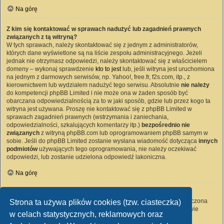
Na górę
Z kim się kontaktować w sprawach nadużyć lub zagadnień prawnych
związanych z tą witryną?
W tych sprawach, należy skontaktować się z jednym z administratorów,
których dane wyświetlone są na liście zespołu administracyjnego. Jeżeli
jednak nie otrzymasz odpowiedzi, należy skontaktować się z właścicielem
domeny – wykonaj sprawdzenie
kto to jest
lub, jeśli witryna jest uruchomiona
na jednym z darmowych serwisów, np. Yahoo!, free.fr, f2s.com, itp., z
kierownictwem lub wydziałem nadużyć tego serwisu. Absolutnie
nie należy
do kompetencji phpBB Limited i nie może ona w żaden sposób być
obarczana odpowiedzialnością za to w jaki sposób, gdzie lub przez kogo ta
witryna jest używana. Proszę nie kontaktować się z phpBB Limited w
sprawach zagadnień prawnych (wstrzymania i zaniechania,
odpowiedzialności, szkalujących komentarzy itp.)
bezpośrednio nie
związanych
z witryną phpBB.com lub oprogramowaniem phpBB samym w
sobie. Jeśli do phpBB Limited zostanie wysłana wiadomość dotycząca
innych
podmiotów
używających tego oprogramowania, nie należy oczekiwać
odpowiedzi, lub zostanie udzielona odpowiedź lakoniczna.
Na górę
Jak nawiązać kontakt z administratorem witryny?
Wszyscy użytkownicy witryny mogą używać – jeśli funkcja ta jest włączona
Strona ta używa plików cookies (tzw. ciasteczka)
przez administratora witryny – formularza „Kontakt z nami”. Członkowie
w celach statystycznych, reklamowych oraz
witryny mogą także używać odnośnika „Zespół administracyjny”.