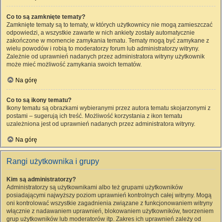
Co to są zamknięte tematy?
Zamknięte tematy są to tematy, w których użytkownicy nie mogą zamieszczać
odpowiedzi, a wszystkie zawarte w nich ankiety zostały automatycznie
zakończone w momencie zamykania tematu. Tematy mogą być zamykane z
wielu powodów i robią to moderatorzy forum lub administratorzy witryny.
Zależnie od uprawnień nadanych przez administratora witryny użytkownik
może mieć możliwość zamykania swoich tematów.
Na górę
Co to są ikony tematu?
Ikony tematu są obrazkami wybieranymi przez autora tematu skojarzonymi z
postami – sugerują ich treść. Możliwość korzystania z ikon tematu
uzależniona jest od uprawnień nadanych przez administratora witryny.
Na górę
Rangi użytkownika i grupy
Kim są administratorzy?
Administratorzy są użytkownikami albo też grupami użytkowników
posiadającymi najwyższy poziom uprawnień kontrolnych całej witryny. Mogą
oni kontrolować wszystkie zagadnienia związane z funkcjonowaniem witryny
włącznie z nadawaniem uprawnień, blokowaniem użytkowników, tworzeniem
grup użytkowników lub moderatorów itp. Zakres ich uprawnień zależy od