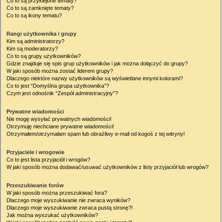
Co to są przyklejone tematy?
Co to są zamknięte tematy?
Co to są ikony tematu?
Rangi użytkownika i grupy
Kim są administratorzy?
Kim są moderatorzy?
Co to są grupy użytkowników?
Gdzie znajduje się spis grup użytkowników i jak można dołączyć do grupy?
W jaki sposób można zostać liderem grupy?
Dlaczego niektóre nazwy użytkowników są wyświetlane innymi kolorami?
Co to jest “Domyślna grupa użytkownika”?
Czym jest odnośnik “Zespół administracyjny”?
Prywatne wiadomości
Nie mogę wysyłać prywatnych wiadomości!
Otrzymuję niechciane prywatne wiadomości!
Otrzymałem/otrzymałam spam lub obraźliwy e-mail od kogoś z tej witryny!
Przyjaciele i wrogowie
Co to jest lista przyjaciół i wrogów?
W jaki sposób można dodawać/usuwać użytkowników z listy przyjaciół lub wrogów?
Przeszukiwanie forów
W jaki sposób można przeszukiwać fora?
Dlaczego moje wyszukiwanie nie zwraca wyników?
Dlaczego moje wyszukiwanie zwraca pustą stronę?!
Jak można wyszukać użytkowników?