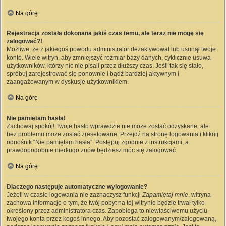
Na górę
Rejestracja została dokonana jakiś czas temu, ale teraz nie mogę się
zalogować?!
Możliwe, że z jakiegoś powodu administrator dezaktywował lub usunął twoje
konto. Wiele witryn, aby zmniejszyć rozmiar bazy danych, cyklicznie usuwa
użytkowników, którzy nic nie pisali przez dłuższy czas. Jeśli tak się stało,
spróbuj zarejestrować się ponownie i bądź bardziej aktywnym i
zaangażowanym w dyskusje użytkownikiem.
Na górę
Nie pamiętam hasła!
Zachowaj spokój! Twoje hasło wprawdzie nie może zostać odzyskane, ale
bez problemu może zostać zresetowane. Przejdź na stronę logowania i kliknij
odnośnik “Nie pamiętam hasła”. Postępuj zgodnie z instrukcjami, a
prawdopodobnie niedługo znów będziesz móc się zalogować.
Na górę
Dlaczego następuje automatyczne wylogowanie?
Jeżeli w czasie logowania nie zaznaczysz funkcji
Zapamiętaj mnie
, witryna
zachowa informację o tym, że twój pobyt na tej witrynie będzie trwał tylko
określony przez administratora czas. Zapobiega to niewłaściwemu użyciu
twojego konta przez kogoś innego. Aby pozostać zalogowanym/zalogowaną,