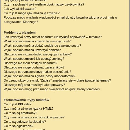
Mojego języka nie ma na liście!
Czym są obrazki wyświetlane obok nazwy użytkownika?
Jak wyświetlić awatar?
Co to jest ranga i jak można ją zmienić?
Podczas próby wysłania wiadomości e-mail do użytkownika witryna prosi mnie o
zalogowanie. Dlaczego?
Problemy z pisaniem
Jak utworzyć nowy temat na forum lub wysłać odpowiedź w temacie?
W jaki sposób można zmienić lub usunąć post?
W jaki sposób można dodać podpis do swojego posta?
W jaki sposób można utworzyć ankietę?
Dlaczego nie można dodać więcej opcji ankiety?
W jaki sposób zmienić lub usunąć ankietę?
Dlaczego nie mam dostępu do forum?
Dlaczego nie mogę dodawać załączników?
Dlaczego otrzymałem/otrzymałam ostrzeżenie?
W jaki sposób można zgłosić posty moderatorowi?
Do czego służy przycisk “Zapisz” znajdujący się w oknie tworzenia tematu?
Dlaczego mój post musi być akceptowany?
W jaki sposób mogę przesunąć swój temat na górę strony tematów?
Formatowanie i typy tematów
Co to jest BBCode?
Czy można używać języka HTML?
Co to są są emotikony?
Czy można umieszczać obrazki w poście?
Co to są ogłoszenia globalne?
Co to są ogłoszenia?