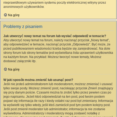
nieprawidłowym używaniem systemu poczty elektronicznej witryny przez
anonimowych użytkowników.
Na górę
Problemy z pisaniem
Jak utworzyć nowy temat na forum lub wysłać odpowiedź w temacie?
Aby utworzyć nowy temat na forum, należy nacisnąć przycisk „Nowy temat”,
aby odpowiedzieć w temacie, nacisnąć przycisk „Odpowiedz”. Być może, że
przed publikowaniem wiadomości trzeba będzie się zarejestrować. Na dole
strony forum lub strony tematów jest wyświetlana lista uprawnień użytkownika
na każdym forum. Na przykład: Możesz tworzyć nowe tematy, Możesz
dodawać załączniki itp.
Na górę
W jaki sposób można zmienić lub usunąć post?
Jeśli nie jesteś administratorem lub moderatorem, możesz zmieniać i usuwać
tylko swoje posty. Możesz zmienić post, naciskając przycisk
Zmień
znajdujący
się przy danym poście. Czasami można to zrobić tylko przez pewien czas po
jego napisaniu. Jeżeli ktoś odpowiedział na ten post, pod twoim postem
pojawi się informacja ile razy i kiedy ostatni raz post był zmieniany. Informacja
ta wyświetli się tylko wtedy, jeśli ktoś zamieścił pod tym postem kolejny post.
Jeśli post zmienił moderator lub administrator, informacja ta nie zostanie
wyświetlona. Administratorzy i moderatorzy mogą zostawić notatkę z