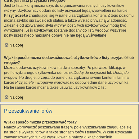
Co to jest lista przyjaciół i wrogów?
Jest to lista, którą można użyć do organizowania różnych użytkowników
witryny. Użytkownicy dodani do listy przyjaciół będą wyświetleni na karcie
Przyjaciele
znajdującej się w panelu zarządzania kontem. Z tego poziomu
można szybko sprawdzić ich status, a także wysłać prywatną wiadomość.
Zależnie od używanego stylu witryny, posty tych użytkowników mogą być
wyróżniane. Jeśli użytkownik zostanie dodany do listy wrogów, wszystkie
posty przez niego napisane domyślnie nie będą wyświetlane.
Na górę
W jaki sposób można dodawać/usuwać użytkowników z listy przyjaciół lub
wrogów?
Można dodawać użytkowników na dwa sposoby. Po pierwsze, klikając w
profilu wybranego użytkownika odnośnik
Dodaj do przyjaciół
lub
Dodaj do
wrogów
. Po drugie, przejść do panelu zarządzania swoim kontem i tam na
karcie
Przyjaciele i wrogowie
wprowadzić odpowiednie dane użytkownika.
Na tej samej karcie można także usuwać użytkowników z list.
Na górę
Przeszukiwanie forów
W jaki sposób można przeszukiwać fora?
Należy wprowadzić poszukiwaną frazę w pole wyszukiwania znajdujące się
na stronie wykazu forów, a także stronach forów i tematów. W celu uzyskania
zaawansowanych funkcji wyszukiwania należy kliknąć odnośnik