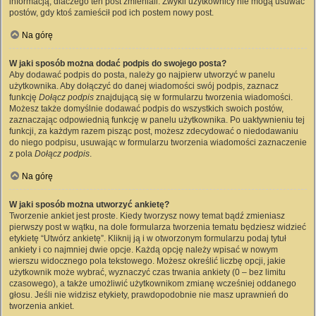
informacją, dlaczego ten post zmieniali. Zwykli użytkownicy nie mogą usuwać
postów, gdy ktoś zamieścił pod ich postem nowy post.
Na górę
W jaki sposób można dodać podpis do swojego posta?
Aby dodawać podpis do posta, należy go najpierw utworzyć w panelu
użytkownika. Aby dołączyć do danej wiadomości swój podpis, zaznacz
funkcję
Dołącz podpis
znajdującą się w formularzu tworzenia wiadomości.
Możesz także domyślnie dodawać podpis do wszystkich swoich postów,
zaznaczając odpowiednią funkcję w panelu użytkownika. Po uaktywnieniu tej
funkcji, za każdym razem pisząc post, możesz zdecydować o niedodawaniu
do niego podpisu, usuwając w formularzu tworzenia wiadomości zaznaczenie
z pola
Dołącz podpis
.
Na górę
W jaki sposób można utworzyć ankietę?
Tworzenie ankiet jest proste. Kiedy tworzysz nowy temat bądź zmieniasz
pierwszy post w wątku, na dole formularza tworzenia tematu będziesz widzieć
etykietę “Utwórz ankietę”. Kliknij ją i w otworzonym formularzu podaj tytuł
ankiety i co najmniej dwie opcje. Każdą opcję należy wpisać w nowym
wierszu widocznego pola tekstowego. Możesz określić liczbę opcji, jakie
użytkownik może wybrać, wyznaczyć czas trwania ankiety (0 – bez limitu
czasowego), a także umożliwić użytkownikom zmianę wcześniej oddanego
głosu. Jeśli nie widzisz etykiety, prawdopodobnie nie masz uprawnień do
tworzenia ankiet.