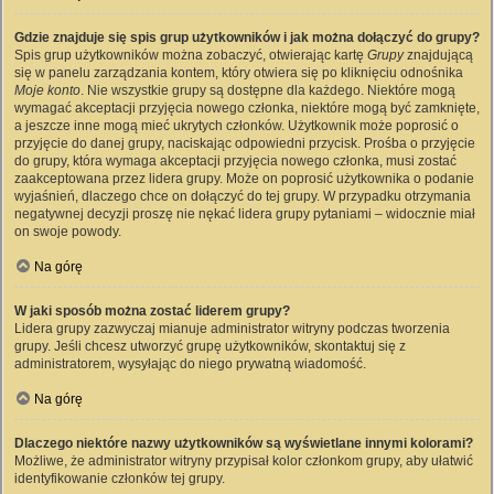
Gdzie znajduje się spis grup użytkowników i jak można dołączyć do grupy?
Spis grup użytkowników można zobaczyć, otwierając kartę
Grupy
znajdującą
się w panelu zarządzania kontem, który otwiera się po kliknięciu odnośnika
Moje konto
. Nie wszystkie grupy są dostępne dla każdego. Niektóre mogą
wymagać akceptacji przyjęcia nowego członka, niektóre mogą być zamknięte,
a jeszcze inne mogą mieć ukrytych członków. Użytkownik może poprosić o
przyjęcie do danej grupy, naciskając odpowiedni przycisk. Prośba o przyjęcie
do grupy, która wymaga akceptacji przyjęcia nowego członka, musi zostać
zaakceptowana przez lidera grupy. Może on poprosić użytkownika o podanie
wyjaśnień, dlaczego chce on dołączyć do tej grupy. W przypadku otrzymania
negatywnej decyzji proszę nie nękać lidera grupy pytaniami – widocznie miał
on swoje powody.
Na górę
W jaki sposób można zostać liderem grupy?
Lidera grupy zazwyczaj mianuje administrator witryny podczas tworzenia
grupy. Jeśli chcesz utworzyć grupę użytkowników, skontaktuj się z
administratorem, wysyłając do niego prywatną wiadomość.
Na górę
Dlaczego niektóre nazwy użytkowników są wyświetlane innymi kolorami?
Możliwe, że administrator witryny przypisał kolor członkom grupy, aby ułatwić
identyfikowanie członków tej grupy.