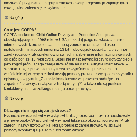
możliwość przypisania do grup użytkowników itp. Rejestracja zajmuje tylko
chwilę, więc zaleca się jej wykonanie.
Na górę
Co to jest COPPA?
COPPA, to skrót od Child Online Privacy and Protection Act – prawa
obowiązującego od 1998 roku w USA, nakładającego na właścicieli stron
internetowych, które potencjalnie mogą zbierać informacje od osób
małoletnich – mających mniej niż 13 lat – obowiązek posiadania pisemnej
zgody rodziców lub opiekunów prawnych na zbieranie informacji prywatnych
od osób poniżej 13 roku życia. Jeżeli nie masz pewności czy to dotyczy ciebie
jako kogoś próbującego zarejestrować się na danej witrynie internetowej –
skontaktuj się z prawnikiem, by uzyskać wyjaśnienie. phpBB Limited i
właściciele tej witryny nie dostarczają pomocy prawnej z wyjątkiem przypadku
opisanego w pytaniu „Z kim się kontaktować w sprawach nadużyć lub
zagadnień prawnych związanych z tą witryną?”, a także nie są punktem
kontaktowym dla wszelkiego rodzaju porad prawnych.
Na górę
Dlaczego nie mogę się zarejestrować?
Być może właściciel witryny wyłączył funkcję rejestracji, aby nie rejestrowały
się nowe osoby. Właściciel witryny mógł także zablokować twój adres IP lub
zabronił nazwy użytkownika, którą próbujesz zarejestrować. W sprawie
pomocy skontaktuj się z administratorem witryny.