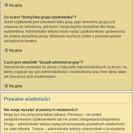
Na górę
Co to jest “Domyślna grupa użytkownika”?
Jeżeli użytkownik jest członkiem kilku grup, jego domyślna grupa jest
używana do określenia, jaki kolor i ranga będzie domyślnie dla niego
wyświetlana. Administrator witryny może nadać użytkownikowi uprawnienia
do zmiany domyślnej grupy. Wówczas można to zrobić z poziomu panelu
zarządzania kontem.
Na górę
Czym jest odnośnik “Zespół administracyjny”?
Odnośnik ten prowadzi do strony z listą osób odpowiedzialnych za forum, na
której znajduje się spis administratorów i moderatorów oraz inne dane, takie
jak fora przez nich moderowane.
Na górę
Prywatne wiadomości
Nie mogę wysyłać prywatnych wiadomości!
Mogą być trzy przyczyny takiej sytuacji. Pierwsza – nie jesteś
zarejestrowanym użytkownikiem lub nie jesteś zalogowany/zalogowana.
Druga – administrator witryny wyłączył przesyłanie prywatnych wiadomości
na całej witrynie. Trzecia – administrator witryny uniemożliwił ci przesyłanie