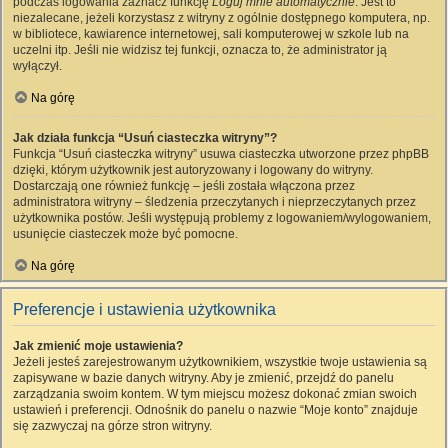
podczas logowania zaznacz funkcję
Loguj mnie automatycznie
. Jest to
niezalecane, jeżeli korzystasz z witryny z ogólnie dostępnego komputera, np.
w bibliotece, kawiarence internetowej, sali komputerowej w szkole lub na
uczelni itp. Jeśli nie widzisz tej funkcji, oznacza to, że administrator ją
wyłączył.
Na górę
Jak działa funkcja “Usuń ciasteczka witryny”?
Funkcja “Usuń ciasteczka witryny” usuwa ciasteczka utworzone przez phpBB
dzięki, którym użytkownik jest autoryzowany i logowany do witryny.
Dostarczają one również funkcję – jeśli została włączona przez
administratora witryny – śledzenia przeczytanych i nieprzeczytanych przez
użytkownika postów. Jeśli występują problemy z logowaniem/wylogowaniem,
usunięcie ciasteczek może być pomocne.
Na górę
Preferencje i ustawienia użytkownika
Jak zmienić moje ustawienia?
Jeżeli jesteś zarejestrowanym użytkownikiem, wszystkie twoje ustawienia są
zapisywane w bazie danych witryny. Aby je zmienić, przejdź do panelu
zarządzania swoim kontem. W tym miejscu możesz dokonać zmian swoich
ustawień i preferencji. Odnośnik do panelu o nazwie “Moje konto” znajduje
się zazwyczaj na górze stron witryny.