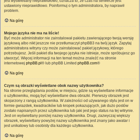
jest wyświetlany nieprawidłowo, oznacza to, że czas na serwerze jest
ustawiony nieprawidłowo. Poinformuj o tym administratora, by naprawił
problem.
Na górę
Mojego języka nie ma na liście!
Być może administrator nie zainstalował pakietu zawierającego twoją wersję
językową albo nikt jeszcze nie przetłumaczył phpBB3 na twój język. Zapytaj
administratora witryny czy może zainstalować pakiet językowy, którego
potrzebujesz. Jeśli pakiet dla twojego języka nie istnieje, może spróbujesz go
utworzyć. Więcej informacji na ten temat można znaleźć na stronie
internetowej
phpBB.pl
® lub phpBB Limited
phpBB.com
®
Na górę
Czym są obrazki wyświetlane obok nazwy użytkownika?
Na stronie przeglądania postów, w miejscu, gdzie są wyświetlane informacje
o użytkowniku, mogą być wyświetlane dwa obrazki. Pierwszy obrazek jest
skojarzony z rangą użytkownika. W zależności od używanego stylu jest on w
formie gwiazdek, kwadracików lub kropek pokazujących, jak dużo postów
zostało napisanych przez użytkownika lub jaki jest jego status na tej witrynie.
Jest on wyświetlany poniżej nazwy użytkownika. Drugi, zazwyczaj większy
obrazek, wyświetlany powyżej nazwy użytkownika jest znany jako awatar i
jest unikatowy lub osobisty dla każdego użytkownika.
Na górę