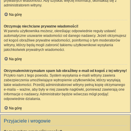
prywatnych wiadomości. Aby uzyskać więcej informacji, skontaktuj się z
administratorem witryny.
Na górę
Otrzymuję niechciane prywatne wiadomości!
W panelu użytkownika możesz, określając odpowiednie reguły ustawić
automatyczne usuwanie wiadomości od danego nadawcy. Jeżeli otrzymujesz
od kogoś obraźliwe prywatne wiadomości, poinformuj o tym moderatorów
witryny, którzy będą mogli zabronić takiemu użytkownikowi wysyłania
jakichkolwiek prywatnych wiadomości.
Na górę
Otrzymałem/otrzymałam spam lub obraźliwy e-mail od kogoś z tej witryny!
Przykro nam z tego powodu. System wysyłania e-maili witryny zawiera
zabezpieczenia umożliwiające wytropienie użytkowników, którzy wysyłają
takie wiadomości. Prześlij administratorowi witryny pełną kopię otrzymanego
e-maila – ważne, aby były w niej zawarte nagłówki, ponieważ zawierają one
informacje o nadawcy. Administrator będzie wówczas mógł podjąć
odpowiednie działania.
Na górę
Przyjaciele i wrogowie