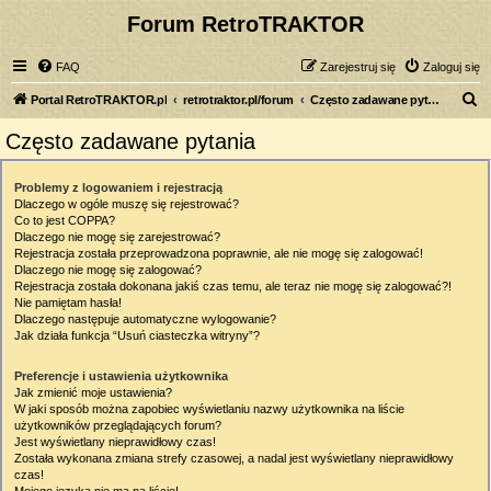
Forum RetroTRAKTOR
FAQ
Zarejestruj się
Zaloguj się
S
Portal RetroTRAKTOR.pl
retrotraktor.pl/forum
Często zadawane pytania
z
Często zadawane pytania
u
k
Problemy z logowaniem i rejestracją
Dlaczego w ogóle muszę się rejestrować?
a
Co to jest COPPA?
j
Dlaczego nie mogę się zarejestrować?
Rejestracja została przeprowadzona poprawnie, ale nie mogę się zalogować!
Dlaczego nie mogę się zalogować?
Rejestracja została dokonana jakiś czas temu, ale teraz nie mogę się zalogować?!
Nie pamiętam hasła!
Dlaczego następuje automatyczne wylogowanie?
Jak działa funkcja “Usuń ciasteczka witryny”?
Preferencje i ustawienia użytkownika
Jak zmienić moje ustawienia?
W jaki sposób można zapobiec wyświetlaniu nazwy użytkownika na liście
użytkowników przeglądających forum?
Jest wyświetlany nieprawidłowy czas!
Została wykonana zmiana strefy czasowej, a nadal jest wyświetlany nieprawidłowy
czas!