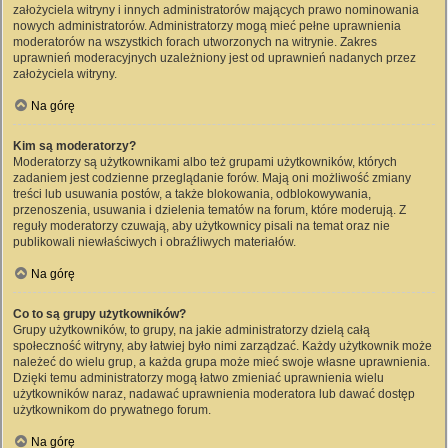
założyciela witryny i innych administratorów mających prawo nominowania
nowych administratorów. Administratorzy mogą mieć pełne uprawnienia
moderatorów na wszystkich forach utworzonych na witrynie. Zakres
uprawnień moderacyjnych uzależniony jest od uprawnień nadanych przez
założyciela witryny.
Na górę
Kim są moderatorzy?
Moderatorzy są użytkownikami albo też grupami użytkowników, których
zadaniem jest codzienne przeglądanie forów. Mają oni możliwość zmiany
treści lub usuwania postów, a także blokowania, odblokowywania,
przenoszenia, usuwania i dzielenia tematów na forum, które moderują. Z
reguły moderatorzy czuwają, aby użytkownicy pisali na temat oraz nie
publikowali niewłaściwych i obraźliwych materiałów.
Na górę
Co to są grupy użytkowników?
Grupy użytkowników, to grupy, na jakie administratorzy dzielą całą
społeczność witryny, aby łatwiej było nimi zarządzać. Każdy użytkownik może
należeć do wielu grup, a każda grupa może mieć swoje własne uprawnienia.
Dzięki temu administratorzy mogą łatwo zmieniać uprawnienia wielu
użytkowników naraz, nadawać uprawnienia moderatora lub dawać dostęp
użytkownikom do prywatnego forum.
Na górę