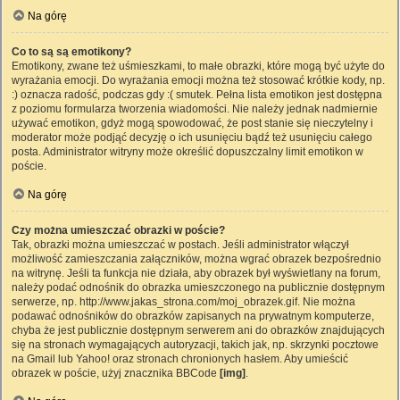
Na górę
Co to są są emotikony?
Emotikony, zwane też uśmieszkami, to małe obrazki, które mogą być użyte do
wyrażania emocji. Do wyrażania emocji można też stosować krótkie kody, np.
:) oznacza radość, podczas gdy :( smutek. Pełna lista emotikon jest dostępna
z poziomu formularza tworzenia wiadomości. Nie należy jednak nadmiernie
używać emotikon, gdyż mogą spowodować, że post stanie się nieczytelny i
moderator może podjąć decyzję o ich usunięciu bądź też usunięciu całego
posta. Administrator witryny może określić dopuszczalny limit emotikon w
poście.
Na górę
Czy można umieszczać obrazki w poście?
Tak, obrazki można umieszczać w postach. Jeśli administrator włączył
możliwość zamieszczania załączników, można wgrać obrazek bezpośrednio
na witrynę. Jeśli ta funkcja nie działa, aby obrazek był wyświetlany na forum,
należy podać odnośnik do obrazka umieszczonego na publicznie dostępnym
serwerze, np. http://www.jakas_strona.com/moj_obrazek.gif. Nie można
podawać odnośników do obrazków zapisanych na prywatnym komputerze,
chyba że jest publicznie dostępnym serwerem ani do obrazków znajdujących
się na stronach wymagających autoryzacji, takich jak, np. skrzynki pocztowe
na Gmail lub Yahoo! oraz stronach chronionych hasłem. Aby umieścić
obrazek w poście, użyj znacznika BBCode
[img]
.