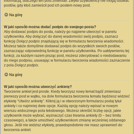
informacją, dlaczego ten post zmieniali. Zwykli użytkownicy nie mogą usuwać
postów, gdy ktoś zamieścił pod ich postem nowy post.
Na górę
W jaki sposób można dodać podpis do swojego posta?
Aby dodawać podpis do posta, należy go najpierw utworzyć w panelu
użytkownika. Aby dołączyć do danej wiadomości swój podpis, zaznacz
funkcję
Dołącz podpis
znajdującą się w formularzu tworzenia wiadomości.
Możesz także domyślnie dodawać podpis do wszystkich swoich postów,
zaznaczając odpowiednią funkcję w panelu użytkownika. Po uaktywnieniu tej
funkcji, za każdym razem pisząc post, możesz zdecydować o niedodawaniu
do niego podpisu, usuwając w formularzu tworzenia wiadomości zaznaczenie
z pola
Dołącz podpis
.
Na górę
W jaki sposób można utworzyć ankietę?
Tworzenie ankiet jest proste. Kiedy tworzysz nowy temat bądź zmieniasz
pierwszy post w wątku, na dole formularza tworzenia tematu będziesz widzieć
etykietę “Utwórz ankietę”. Kliknij ją i w otworzonym formularzu podaj tytuł
ankiety i co najmniej dwie opcje. Każdą opcję należy wpisać w nowym
wierszu widocznego pola tekstowego. Możesz określić liczbę opcji, jakie
użytkownik może wybrać, wyznaczyć czas trwania ankiety (0 – bez limitu
czasowego), a także umożliwić użytkownikom zmianę wcześniej oddanego
głosu. Jeśli nie widzisz etykiety, prawdopodobnie nie masz uprawnień do
tworzenia ankiet.