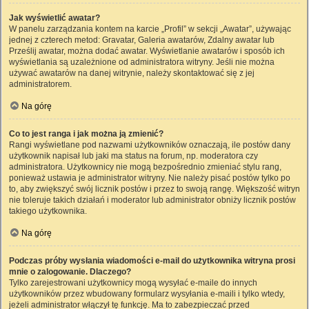
Jak wyświetlić awatar?
W panelu zarządzania kontem na karcie „Profil” w sekcji „Awatar”, używając
jednej z czterech metod: Gravatar, Galeria awatarów, Zdalny awatar lub
Prześlij awatar, można dodać awatar. Wyświetlanie awatarów i sposób ich
wyświetlania są uzależnione od administratora witryny. Jeśli nie można
używać awatarów na danej witrynie, należy skontaktować się z jej
administratorem.
Na górę
Co to jest ranga i jak można ją zmienić?
Rangi wyświetlane pod nazwami użytkowników oznaczają, ile postów dany
użytkownik napisał lub jaki ma status na forum, np. moderatora czy
administratora. Użytkownicy nie mogą bezpośrednio zmieniać stylu rang,
ponieważ ustawia je administrator witryny. Nie należy pisać postów tylko po
to, aby zwiększyć swój licznik postów i przez to swoją rangę. Większość witryn
nie toleruje takich działań i moderator lub administrator obniży licznik postów
takiego użytkownika.
Na górę
Podczas próby wysłania wiadomości e-mail do użytkownika witryna prosi
mnie o zalogowanie. Dlaczego?
Tylko zarejestrowani użytkownicy mogą wysyłać e-maile do innych
użytkowników przez wbudowany formularz wysyłania e-maili i tylko wtedy,
jeżeli administrator włączył tę funkcję. Ma to zabezpieczać przed