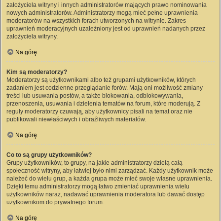
założyciela witryny i innych administratorów mających prawo nominowania
nowych administratorów. Administratorzy mogą mieć pełne uprawnienia
moderatorów na wszystkich forach utworzonych na witrynie. Zakres
uprawnień moderacyjnych uzależniony jest od uprawnień nadanych przez
założyciela witryny.
Na górę
Kim są moderatorzy?
Moderatorzy są użytkownikami albo też grupami użytkowników, których
zadaniem jest codzienne przeglądanie forów. Mają oni możliwość zmiany
treści lub usuwania postów, a także blokowania, odblokowywania,
przenoszenia, usuwania i dzielenia tematów na forum, które moderują. Z
reguły moderatorzy czuwają, aby użytkownicy pisali na temat oraz nie
publikowali niewłaściwych i obraźliwych materiałów.
Na górę
Co to są grupy użytkowników?
Grupy użytkowników, to grupy, na jakie administratorzy dzielą całą
społeczność witryny, aby łatwiej było nimi zarządzać. Każdy użytkownik może
należeć do wielu grup, a każda grupa może mieć swoje własne uprawnienia.
Dzięki temu administratorzy mogą łatwo zmieniać uprawnienia wielu
użytkowników naraz, nadawać uprawnienia moderatora lub dawać dostęp
użytkownikom do prywatnego forum.
Na górę