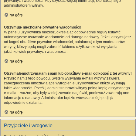
prywatnych wiadomości. Aby uzyskać więcej informacji, skontaktuj się z
administratorem witryny.
Na górę
Otrzymuję niechciane prywatne wiadomości!
W panelu użytkownika możesz, określając odpowiednie reguły ustawić
automatyczne usuwanie wiadomości od danego nadawcy. Jeżeli otrzymujesz
od kogoś obraźliwe prywatne wiadomości, poinformuj o tym moderatorów
witryny, którzy będą mogli zabronić takiemu użytkownikowi wysyłania
jakichkolwiek prywatnych wiadomości.
Na górę
Otrzymałem/otrzymałam spam lub obraźliwy e-mail od kogoś z tej witryny!
Przykro nam z tego powodu. System wysyłania e-maili witryny zawiera
zabezpieczenia umożliwiające wytropienie użytkowników, którzy wysyłają
takie wiadomości. Prześlij administratorowi witryny pełną kopię otrzymanego
e-maila – ważne, aby były w niej zawarte nagłówki, ponieważ zawierają one
informacje o nadawcy. Administrator będzie wówczas mógł podjąć
odpowiednie działania.
Na górę
Przyjaciele i wrogowie