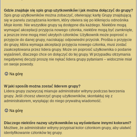
Gdzie znajduje się spis grup użytkowników i jak można dołączyć do grupy?
Spis grup użytkowników można zobaczyć, otwierając kartę
Grupy
znajdującą
się w panelu zarządzania kontem, który otwiera się po kliknięciu odnośnika
Moje konto
. Nie wszystkie grupy są dostępne dla każdego. Niektóre mogą
wymagać akceptacji przyjęcia nowego członka, niektóre mogą być zamknięte,
a jeszcze inne mogą mieć ukrytych członków. Użytkownik może poprosić o
przyjęcie do danej grupy, naciskając odpowiedni przycisk. Prośba o przyjęcie
do grupy, która wymaga akceptacji przyjęcia nowego członka, musi zostać
zaakceptowana przez lidera grupy. Może on poprosić użytkownika o podanie
wyjaśnień, dlaczego chce on dołączyć do tej grupy. W przypadku otrzymania
negatywnej decyzji proszę nie nękać lidera grupy pytaniami – widocznie miał
on swoje powody.
Na górę
W jaki sposób można zostać liderem grupy?
Lidera grupy zazwyczaj mianuje administrator witryny podczas tworzenia
grupy. Jeśli chcesz utworzyć grupę użytkowników, skontaktuj się z
administratorem, wysyłając do niego prywatną wiadomość.
Na górę
Dlaczego niektóre nazwy użytkowników są wyświetlane innymi kolorami?
Możliwe, że administrator witryny przypisał kolor członkom grupy, aby ułatwić
identyfikowanie członków tej grupy.