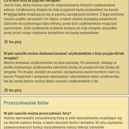
Co to jest lista przyjaciół i wrogów?
Jest to lista, którą można użyć do organizowania różnych użytkowników
witryny. Użytkownicy dodani do listy przyjaciół będą wyświetleni na karcie
Przyjaciele
znajdującej się w panelu zarządzania kontem. Z tego poziomu
można szybko sprawdzić ich status, a także wysłać prywatną wiadomość.
Zależnie od używanego stylu witryny, posty tych użytkowników mogą być
wyróżniane. Jeśli użytkownik zostanie dodany do listy wrogów, wszystkie
posty przez niego napisane domyślnie nie będą wyświetlane.
Na górę
W jaki sposób można dodawać/usuwać użytkowników z listy przyjaciół lub
wrogów?
Można dodawać użytkowników na dwa sposoby. Po pierwsze, klikając w
profilu wybranego użytkownika odnośnik
Dodaj do przyjaciół
lub
Dodaj do
wrogów
. Po drugie, przejść do panelu zarządzania swoim kontem i tam na
karcie
Przyjaciele i wrogowie
wprowadzić odpowiednie dane użytkownika.
Na tej samej karcie można także usuwać użytkowników z list.
Na górę
Przeszukiwanie forów
W jaki sposób można przeszukiwać fora?
Należy wprowadzić poszukiwaną frazę w pole wyszukiwania znajdujące się
na stronie wykazu forów, a także stronach forów i tematów. W celu uzyskania
zaawansowanych funkcji wyszukiwania należy kliknąć odnośnik