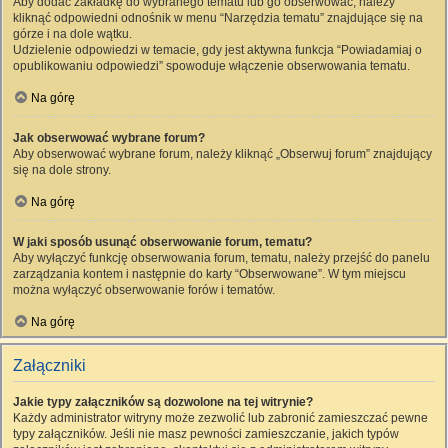
Aby dodać zakładkę do wybranego tematu lub go obserwować, należy
kliknąć odpowiedni odnośnik w menu “Narzędzia tematu” znajdujące się na
górze i na dole wątku.
Udzielenie odpowiedzi w temacie, gdy jest aktywna funkcja “Powiadamiaj o
opublikowaniu odpowiedzi” spowoduje włączenie obserwowania tematu.
Na górę
Jak obserwować wybrane forum?
Aby obserwować wybrane forum, należy kliknąć „Obserwuj forum” znajdujący
się na dole strony.
Na górę
W jaki sposób usunąć obserwowanie forum, tematu?
Aby wyłączyć funkcję obserwowania forum, tematu, należy przejść do panelu
zarządzania kontem i następnie do karty “Obserwowane”. W tym miejscu
można wyłączyć obserwowanie forów i tematów.
Na górę
Załączniki
Jakie typy załączników są dozwolone na tej witrynie?
Każdy administrator witryny może zezwolić lub zabronić zamieszczać pewne
typy załączników. Jeśli nie masz pewności zamieszczanie, jakich typów