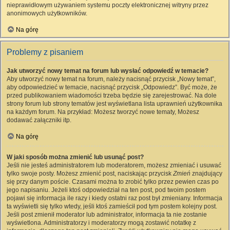
nieprawidłowym używaniem systemu poczty elektronicznej witryny przez
anonimowych użytkowników.
Na górę
Problemy z pisaniem
Jak utworzyć nowy temat na forum lub wysłać odpowiedź w temacie?
Aby utworzyć nowy temat na forum, należy nacisnąć przycisk „Nowy temat”,
aby odpowiedzieć w temacie, nacisnąć przycisk „Odpowiedz”. Być może, że
przed publikowaniem wiadomości trzeba będzie się zarejestrować. Na dole
strony forum lub strony tematów jest wyświetlana lista uprawnień użytkownika
na każdym forum. Na przykład: Możesz tworzyć nowe tematy, Możesz
dodawać załączniki itp.
Na górę
W jaki sposób można zmienić lub usunąć post?
Jeśli nie jesteś administratorem lub moderatorem, możesz zmieniać i usuwać
tylko swoje posty. Możesz zmienić post, naciskając przycisk
Zmień
znajdujący
się przy danym poście. Czasami można to zrobić tylko przez pewien czas po
jego napisaniu. Jeżeli ktoś odpowiedział na ten post, pod twoim postem
pojawi się informacja ile razy i kiedy ostatni raz post był zmieniany. Informacja
ta wyświetli się tylko wtedy, jeśli ktoś zamieścił pod tym postem kolejny post.
Jeśli post zmienił moderator lub administrator, informacja ta nie zostanie
wyświetlona. Administratorzy i moderatorzy mogą zostawić notatkę z