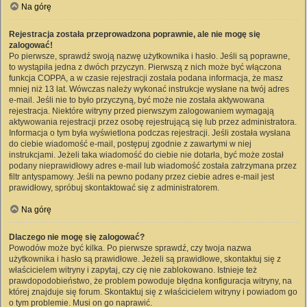
Na górę
Rejestracja została przeprowadzona poprawnie, ale nie mogę się
zalogować!
Po pierwsze, sprawdź swoją nazwę użytkownika i hasło. Jeśli są poprawne,
to wystąpiła jedna z dwóch przyczyn. Pierwszą z nich może być włączona
funkcja COPPA, a w czasie rejestracji została podana informacja, że masz
mniej niż 13 lat. Wówczas należy wykonać instrukcje wysłane na twój adres
e-mail. Jeśli nie to było przyczyną, być może nie została aktywowana
rejestracja. Niektóre witryny przed pierwszym zalogowaniem wymagają
aktywowania rejestracji przez osobę rejestrującą się lub przez administratora.
Informacja o tym była wyświetlona podczas rejestracji. Jeśli została wysłana
do ciebie wiadomość e-mail, postępuj zgodnie z zawartymi w niej
instrukcjami. Jeżeli taka wiadomość do ciebie nie dotarła, być może został
podany nieprawidłowy adres e-mail lub wiadomość została zatrzymana przez
filtr antyspamowy. Jeśli na pewno podany przez ciebie adres e-mail jest
prawidłowy, spróbuj skontaktować się z administratorem.
Na górę
Dlaczego nie mogę się zalogować?
Powodów może być kilka. Po pierwsze sprawdź, czy twoja nazwa
użytkownika i hasło są prawidłowe. Jeżeli są prawidłowe, skontaktuj się z
właścicielem witryny i zapytaj, czy cię nie zablokowano. Istnieje też
prawdopodobieństwo, że problem powoduje błędna konfiguracja witryny, na
której znajduje się forum. Skontaktuj się z właścicielem witryny i powiadom go
o tym problemie. Musi on go naprawić.