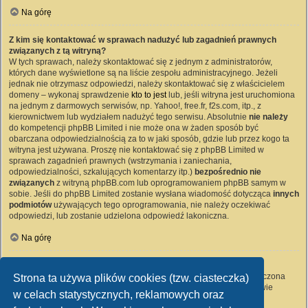
Na górę
Z kim się kontaktować w sprawach nadużyć lub zagadnień prawnych
związanych z tą witryną?
W tych sprawach, należy skontaktować się z jednym z administratorów,
których dane wyświetlone są na liście zespołu administracyjnego. Jeżeli
jednak nie otrzymasz odpowiedzi, należy skontaktować się z właścicielem
domeny – wykonaj sprawdzenie
kto to jest
lub, jeśli witryna jest uruchomiona
na jednym z darmowych serwisów, np. Yahoo!, free.fr, f2s.com, itp., z
kierownictwem lub wydziałem nadużyć tego serwisu. Absolutnie
nie należy
do kompetencji phpBB Limited i nie może ona w żaden sposób być
obarczana odpowiedzialnością za to w jaki sposób, gdzie lub przez kogo ta
witryna jest używana. Proszę nie kontaktować się z phpBB Limited w
sprawach zagadnień prawnych (wstrzymania i zaniechania,
odpowiedzialności, szkalujących komentarzy itp.)
bezpośrednio nie
związanych
z witryną phpBB.com lub oprogramowaniem phpBB samym w
sobie. Jeśli do phpBB Limited zostanie wysłana wiadomość dotycząca
innych
podmiotów
używających tego oprogramowania, nie należy oczekiwać
odpowiedzi, lub zostanie udzielona odpowiedź lakoniczna.
Na górę
Jak nawiązać kontakt z administratorem witryny?
Wszyscy użytkownicy witryny mogą używać – jeśli funkcja ta jest włączona
Strona ta używa plików cookies (tzw. ciasteczka)
przez administratora witryny – formularza „Kontakt z nami”. Członkowie
w celach statystycznych, reklamowych oraz
witryny mogą także używać odnośnika „Zespół administracyjny”.