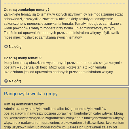
Co to są zamknięte tematy?
Zamknięte tematy są to tematy, w których użytkownicy nie mogą zamieszczać
odpowiedzi, a wszystkie zawarte w nich ankiety zostały automatycznie
zakończone w momencie zamykania tematu. Tematy mogą być zamykane z
wielu powodów i robią to moderatorzy forum lub administratorzy witryny.
Zależnie od uprawnień nadanych przez administratora witryny użytkownik
może mieć możliwość zamykania swoich tematów.
Na górę
Co to są ikony tematu?
Ikony tematu są obrazkami wybieranymi przez autora tematu skojarzonymi z
postami – sugerują ich treść. Możliwość korzystania z ikon tematu
uzależniona jest od uprawnień nadanych przez administratora witryny.
Na górę
Rangi użytkownika i grupy
Kim są administratorzy?
Administratorzy są użytkownikami albo też grupami użytkowników
posiadającymi najwyższy poziom uprawnień kontrolnych całej witryny. Mogą
oni kontrolować wszystkie zagadnienia związane z funkcjonowaniem witryny
włącznie z nadawaniem uprawnień, blokowaniem użytkowników, tworzeniem
grup użytkowników lub moderatorów itp. Zakres ich uprawnień zależy od