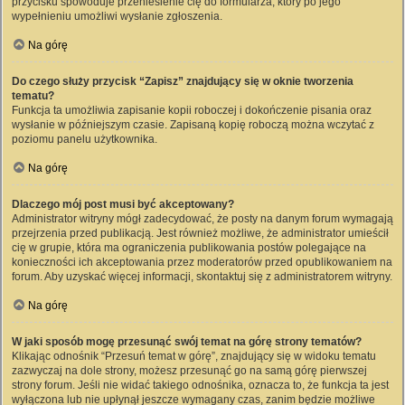
przycisku spowoduje przeniesienie cię do formularza, który po jego
wypełnieniu umożliwi wysłanie zgłoszenia.
Na górę
Do czego służy przycisk “Zapisz” znajdujący się w oknie tworzenia
tematu?
Funkcja ta umożliwia zapisanie kopii roboczej i dokończenie pisania oraz
wysłanie w późniejszym czasie. Zapisaną kopię roboczą można wczytać z
poziomu panelu użytkownika.
Na górę
Dlaczego mój post musi być akceptowany?
Administrator witryny mógł zadecydować, że posty na danym forum wymagają
przejrzenia przed publikacją. Jest również możliwe, że administrator umieścił
cię w grupie, która ma ograniczenia publikowania postów polegające na
konieczności ich akceptowania przez moderatorów przed opublikowaniem na
forum. Aby uzyskać więcej informacji, skontaktuj się z administratorem witryny.
Na górę
W jaki sposób mogę przesunąć swój temat na górę strony tematów?
Klikając odnośnik “Przesuń temat w górę”, znajdujący się w widoku tematu
zazwyczaj na dole strony, możesz przesunąć go na samą górę pierwszej
strony forum. Jeśli nie widać takiego odnośnika, oznacza to, że funkcja ta jest
wyłączona lub nie upłynął jeszcze wymagany czas, zanim będzie możliwe