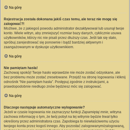
Na górę
Rejestracja została dokonana jakiś czas temu, ale teraz nie mogę się
zalogować?!
Możliwe, że z jakiegoś powodu administrator dezaktywował lub usunął twoje
konto. Wiele witryn, aby zmniejszyć rozmiar bazy danych, cyklicznie usuwa
użytkowników, którzy nic nie pisali przez dłuższy czas. Jeśli tak się stało,
spróbuj zarejestrować się ponownie i bądź bardziej aktywnym i
zaangażowanym w dyskusje użytkownikiem.
Na górę
Nie pamiętam hasła!
Zachowaj spokój! Twoje hasło wprawdzie nie może zostać odzyskane, ale
bez problemu może zostać zresetowane. Przejdź na stronę logowania i kliknij
odnośnik “Nie pamiętam hasła”. Postępuj zgodnie z instrukcjami, a
prawdopodobnie niedługo znów będziesz móc się zalogować.
Na górę
Dlaczego następuje automatyczne wylogowanie?
Jeżeli w czasie logowania nie zaznaczysz funkcji
Zapamiętaj mnie
, witryna
zachowa informację o tym, że twój pobyt na tej witrynie będzie trwał tylko
określony przez administratora czas. Zapobiega to niewłaściwemu użyciu
twojego konta przez kogoś innego. Aby pozostać zalogowanym/zalogowaną,