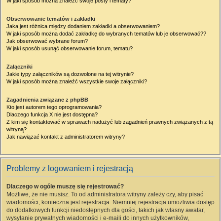
W jaki sposób można znaleźć swoje posty i tematy?
Obserwowanie tematów i zakładki
Jaka jest różnica między dodaniem zakładki a obserwowaniem?
W jaki sposób można dodać zakładkę do wybranych tematów lub je obserwować??
Jak obserwować wybrane forum?
W jaki sposób usunąć obserwowanie forum, tematu?
Załączniki
Jakie typy załączników są dozwolone na tej witrynie?
W jaki sposób można znaleźć wszystkie swoje załączniki?
Zagadnienia związane z phpBB
Kto jest autorem tego oprogramowania?
Dlaczego funkcja X nie jest dostępna?
Z kim się kontaktować w sprawach nadużyć lub zagadnień prawnych związanych z tą
witryną?
Jak nawiązać kontakt z administratorem witryny?
Problemy z logowaniem i rejestracją
Dlaczego w ogóle muszę się rejestrować?
Możliwe, że nie musisz. To od administratora witryny zależy czy, aby pisać
wiadomości, konieczna jest rejestracja. Niemniej rejestracja umożliwia dostęp
do dodatkowych funkcji niedostępnych dla gości, takich jak własny awatar,
wysyłanie prywatnych wiadomości i e-maili do innych użytkowników,