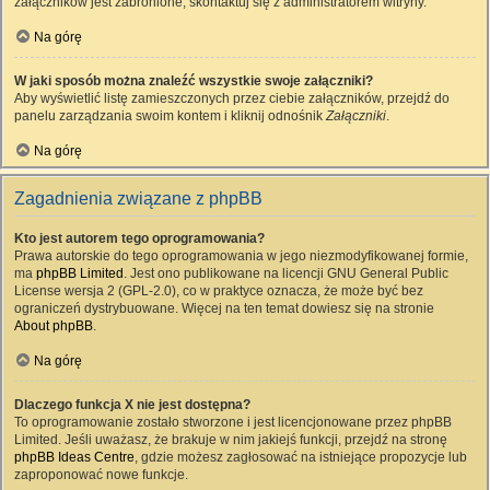
załączników jest zabronione, skontaktuj się z administratorem witryny.
Na górę
W jaki sposób można znaleźć wszystkie swoje załączniki?
Aby wyświetlić listę zamieszczonych przez ciebie załączników, przejdź do
panelu zarządzania swoim kontem i kliknij odnośnik
Załączniki
.
Na górę
Zagadnienia związane z phpBB
Kto jest autorem tego oprogramowania?
Prawa autorskie do tego oprogramowania w jego niezmodyfikowanej formie,
ma
phpBB Limited
. Jest ono publikowane na licencji GNU General Public
License wersja 2 (GPL-2.0), co w praktyce oznacza, że może być bez
ograniczeń dystrybuowane. Więcej na ten temat dowiesz się na stronie
About phpBB
.
Na górę
Dlaczego funkcja X nie jest dostępna?
To oprogramowanie zostało stworzone i jest licencjonowane przez phpBB
Limited. Jeśli uważasz, że brakuje w nim jakiejś funkcji, przejdź na stronę
phpBB Ideas Centre
, gdzie możesz zagłosować na istniejące propozycje lub
zaproponować nowe funkcje.