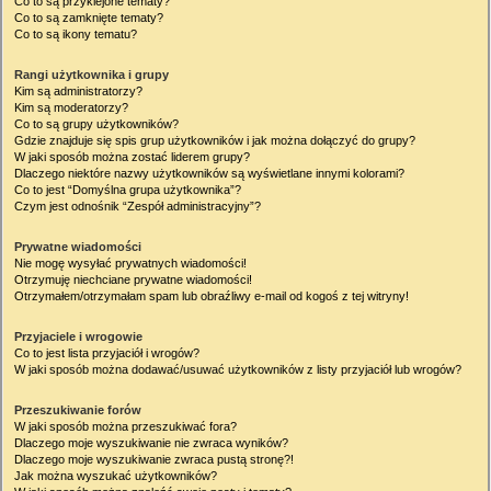
Co to są przyklejone tematy?
Co to są zamknięte tematy?
Co to są ikony tematu?
Rangi użytkownika i grupy
Kim są administratorzy?
Kim są moderatorzy?
Co to są grupy użytkowników?
Gdzie znajduje się spis grup użytkowników i jak można dołączyć do grupy?
W jaki sposób można zostać liderem grupy?
Dlaczego niektóre nazwy użytkowników są wyświetlane innymi kolorami?
Co to jest “Domyślna grupa użytkownika”?
Czym jest odnośnik “Zespół administracyjny”?
Prywatne wiadomości
Nie mogę wysyłać prywatnych wiadomości!
Otrzymuję niechciane prywatne wiadomości!
Otrzymałem/otrzymałam spam lub obraźliwy e-mail od kogoś z tej witryny!
Przyjaciele i wrogowie
Co to jest lista przyjaciół i wrogów?
W jaki sposób można dodawać/usuwać użytkowników z listy przyjaciół lub wrogów?
Przeszukiwanie forów
W jaki sposób można przeszukiwać fora?
Dlaczego moje wyszukiwanie nie zwraca wyników?
Dlaczego moje wyszukiwanie zwraca pustą stronę?!
Jak można wyszukać użytkowników?