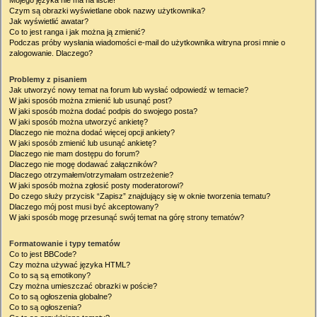
Mojego języka nie ma na liście!
Czym są obrazki wyświetlane obok nazwy użytkownika?
Jak wyświetlić awatar?
Co to jest ranga i jak można ją zmienić?
Podczas próby wysłania wiadomości e-mail do użytkownika witryna prosi mnie o
zalogowanie. Dlaczego?
Problemy z pisaniem
Jak utworzyć nowy temat na forum lub wysłać odpowiedź w temacie?
W jaki sposób można zmienić lub usunąć post?
W jaki sposób można dodać podpis do swojego posta?
W jaki sposób można utworzyć ankietę?
Dlaczego nie można dodać więcej opcji ankiety?
W jaki sposób zmienić lub usunąć ankietę?
Dlaczego nie mam dostępu do forum?
Dlaczego nie mogę dodawać załączników?
Dlaczego otrzymałem/otrzymałam ostrzeżenie?
W jaki sposób można zgłosić posty moderatorowi?
Do czego służy przycisk “Zapisz” znajdujący się w oknie tworzenia tematu?
Dlaczego mój post musi być akceptowany?
W jaki sposób mogę przesunąć swój temat na górę strony tematów?
Formatowanie i typy tematów
Co to jest BBCode?
Czy można używać języka HTML?
Co to są są emotikony?
Czy można umieszczać obrazki w poście?
Co to są ogłoszenia globalne?
Co to są ogłoszenia?