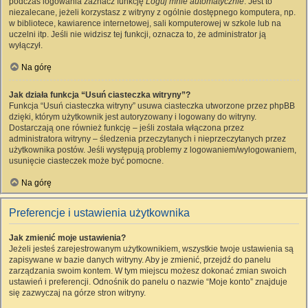
podczas logowania zaznacz funkcję
Loguj mnie automatycznie
. Jest to
niezalecane, jeżeli korzystasz z witryny z ogólnie dostępnego komputera, np.
w bibliotece, kawiarence internetowej, sali komputerowej w szkole lub na
uczelni itp. Jeśli nie widzisz tej funkcji, oznacza to, że administrator ją
wyłączył.
Na górę
Jak działa funkcja “Usuń ciasteczka witryny”?
Funkcja “Usuń ciasteczka witryny” usuwa ciasteczka utworzone przez phpBB
dzięki, którym użytkownik jest autoryzowany i logowany do witryny.
Dostarczają one również funkcję – jeśli została włączona przez
administratora witryny – śledzenia przeczytanych i nieprzeczytanych przez
użytkownika postów. Jeśli występują problemy z logowaniem/wylogowaniem,
usunięcie ciasteczek może być pomocne.
Na górę
Preferencje i ustawienia użytkownika
Jak zmienić moje ustawienia?
Jeżeli jesteś zarejestrowanym użytkownikiem, wszystkie twoje ustawienia są
zapisywane w bazie danych witryny. Aby je zmienić, przejdź do panelu
zarządzania swoim kontem. W tym miejscu możesz dokonać zmian swoich
ustawień i preferencji. Odnośnik do panelu o nazwie “Moje konto” znajduje
się zazwyczaj na górze stron witryny.