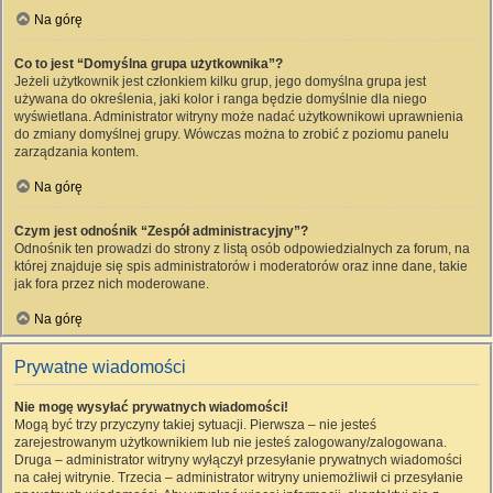
Na górę
Co to jest “Domyślna grupa użytkownika”?
Jeżeli użytkownik jest członkiem kilku grup, jego domyślna grupa jest
używana do określenia, jaki kolor i ranga będzie domyślnie dla niego
wyświetlana. Administrator witryny może nadać użytkownikowi uprawnienia
do zmiany domyślnej grupy. Wówczas można to zrobić z poziomu panelu
zarządzania kontem.
Na górę
Czym jest odnośnik “Zespół administracyjny”?
Odnośnik ten prowadzi do strony z listą osób odpowiedzialnych za forum, na
której znajduje się spis administratorów i moderatorów oraz inne dane, takie
jak fora przez nich moderowane.
Na górę
Prywatne wiadomości
Nie mogę wysyłać prywatnych wiadomości!
Mogą być trzy przyczyny takiej sytuacji. Pierwsza – nie jesteś
zarejestrowanym użytkownikiem lub nie jesteś zalogowany/zalogowana.
Druga – administrator witryny wyłączył przesyłanie prywatnych wiadomości
na całej witrynie. Trzecia – administrator witryny uniemożliwił ci przesyłanie