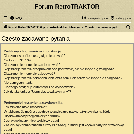
Forum RetroTRAKTOR
FAQ
Zarejestruj się
Zaloguj się
S
Portal RetroTRAKTOR.pl
retrotraktor.pl/forum
Często zadawane pytania
z
Często zadawane pytania
u
k
Problemy z logowaniem i rejestracją
Dlaczego w ogóle muszę się rejestrować?
a
Co to jest COPPA?
j
Dlaczego nie mogę się zarejestrować?
Rejestracja została przeprowadzona poprawnie, ale nie mogę się zalogować!
Dlaczego nie mogę się zalogować?
Rejestracja została dokonana jakiś czas temu, ale teraz nie mogę się zalogować?!
Nie pamiętam hasła!
Dlaczego następuje automatyczne wylogowanie?
Jak działa funkcja “Usuń ciasteczka witryny”?
Preferencje i ustawienia użytkownika
Jak zmienić moje ustawienia?
W jaki sposób można zapobiec wyświetlaniu nazwy użytkownika na liście
użytkowników przeglądających forum?
Jest wyświetlany nieprawidłowy czas!
Została wykonana zmiana strefy czasowej, a nadal jest wyświetlany nieprawidłowy
czas!