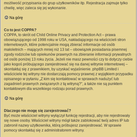
możliwość przypisania do grup użytkowników itp. Rejestracja zajmuje tylko
chwilę, więc zaleca się jej wykonanie.
Na górę
Co to jest COPPA?
COPPA, to skrót od Child Online Privacy and Protection Act – prawa
obowiązującego od 1998 roku w USA, nakładającego na właścicieli stron
internetowych, które potencjalnie mogą zbierać informacje od osób
małoletnich – mających mniej niż 13 lat – obowiązek posiadania pisemnej
zgody rodziców lub opiekunów prawnych na zbieranie informacji prywatnych
od osób poniżej 13 roku życia. Jeżeli nie masz pewności czy to dotyczy ciebie
jako kogoś próbującego zarejestrować się na danej witrynie internetowej –
skontaktuj się z prawnikiem, by uzyskać wyjaśnienie. phpBB Limited i
właściciele tej witryny nie dostarczają pomocy prawnej z wyjątkiem przypadku
opisanego w pytaniu „Z kim się kontaktować w sprawach nadużyć lub
zagadnień prawnych związanych z tą witryną?”, a także nie są punktem
kontaktowym dla wszelkiego rodzaju porad prawnych.
Na górę
Dlaczego nie mogę się zarejestrować?
Być może właściciel witryny wyłączył funkcję rejestracji, aby nie rejestrowały
się nowe osoby. Właściciel witryny mógł także zablokować twój adres IP lub
zabronił nazwy użytkownika, którą próbujesz zarejestrować. W sprawie
pomocy skontaktuj się z administratorem witryny.