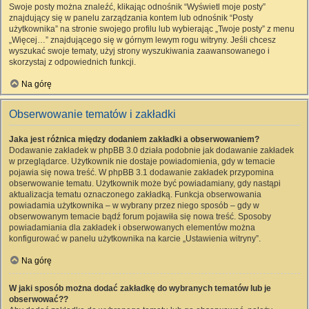
Swoje posty można znaleźć, klikając odnośnik “Wyświetl moje posty”
znajdujący się w panelu zarządzania kontem lub odnośnik “Posty
użytkownika” na stronie swojego profilu lub wybierając „Twoje posty” z menu
„Więcej…” znajdującego się w górnym lewym rogu witryny. Jeśli chcesz
wyszukać swoje tematy, użyj strony wyszukiwania zaawansowanego i
skorzystaj z odpowiednich funkcji.
Na górę
Obserwowanie tematów i zakładki
Jaka jest różnica między dodaniem zakładki a obserwowaniem?
Dodawanie zakładek w phpBB 3.0 działa podobnie jak dodawanie zakładek
w przeglądarce. Użytkownik nie dostaje powiadomienia, gdy w temacie
pojawia się nowa treść. W phpBB 3.1 dodawanie zakładek przypomina
obserwowanie tematu. Użytkownik może być powiadamiany, gdy nastąpi
aktualizacja tematu oznaczonego zakładką. Funkcja obserwowania
powiadamia użytkownika – w wybrany przez niego sposób – gdy w
obserwowanym temacie bądź forum pojawiła się nowa treść. Sposoby
powiadamiania dla zakładek i obserwowanych elementów można
konfigurować w panelu użytkownika na karcie „Ustawienia witryny”.
Na górę
W jaki sposób można dodać zakładkę do wybranych tematów lub je
obserwować??