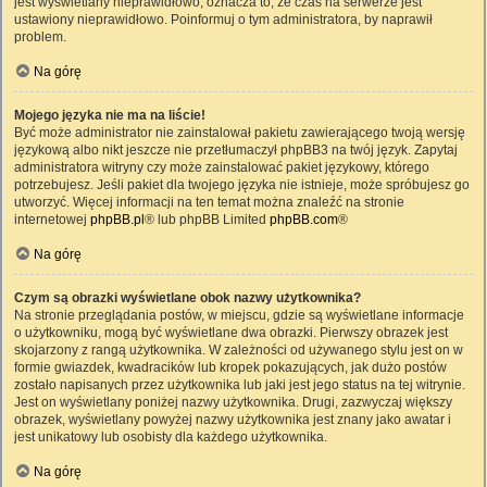
jest wyświetlany nieprawidłowo, oznacza to, że czas na serwerze jest
ustawiony nieprawidłowo. Poinformuj o tym administratora, by naprawił
problem.
Na górę
Mojego języka nie ma na liście!
Być może administrator nie zainstalował pakietu zawierającego twoją wersję
językową albo nikt jeszcze nie przetłumaczył phpBB3 na twój język. Zapytaj
administratora witryny czy może zainstalować pakiet językowy, którego
potrzebujesz. Jeśli pakiet dla twojego języka nie istnieje, może spróbujesz go
utworzyć. Więcej informacji na ten temat można znaleźć na stronie
internetowej
phpBB.pl
® lub phpBB Limited
phpBB.com
®
Na górę
Czym są obrazki wyświetlane obok nazwy użytkownika?
Na stronie przeglądania postów, w miejscu, gdzie są wyświetlane informacje
o użytkowniku, mogą być wyświetlane dwa obrazki. Pierwszy obrazek jest
skojarzony z rangą użytkownika. W zależności od używanego stylu jest on w
formie gwiazdek, kwadracików lub kropek pokazujących, jak dużo postów
zostało napisanych przez użytkownika lub jaki jest jego status na tej witrynie.
Jest on wyświetlany poniżej nazwy użytkownika. Drugi, zazwyczaj większy
obrazek, wyświetlany powyżej nazwy użytkownika jest znany jako awatar i
jest unikatowy lub osobisty dla każdego użytkownika.
Na górę