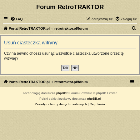
Forum RetroTRAKTOR
FAQ
Zarejestruj się
Zaloguj się
S
Portal RetroTRAKTOR.pl
retrotraktor.pl/forum
z
Usuń ciasteczka witryny
u
k
Czy na pewno chcesz usunąć wszystkie ciasteczka utworzone przez tę
witrynę?
a
j
Portal RetroTRAKTOR.pl
retrotraktor.pl/forum
Technologię dostarcza
phpBB
® Forum Software © phpBB Limited
Polski pakiet językowy dostarcza
phpBB.pl
Zasady ochrony danych osobowych
|
Regulamin