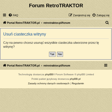
Forum RetroTRAKTOR
FAQ
Zarejestruj się
Zaloguj się
S
Portal RetroTRAKTOR.pl
retrotraktor.pl/forum
z
Usuń ciasteczka witryny
u
k
Czy na pewno chcesz usunąć wszystkie ciasteczka utworzone przez tę
witrynę?
a
j
Portal RetroTRAKTOR.pl
retrotraktor.pl/forum
Technologię dostarcza
phpBB
® Forum Software © phpBB Limited
Polski pakiet językowy dostarcza
phpBB.pl
Zasady ochrony danych osobowych
|
Regulamin