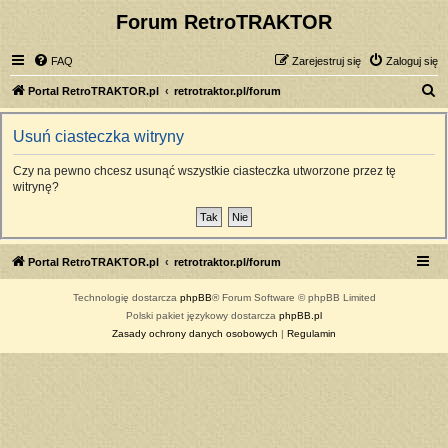
Forum RetroTRAKTOR
FAQ
Zarejestruj się
Zaloguj się
S
Portal RetroTRAKTOR.pl
retrotraktor.pl/forum
z
Usuń ciasteczka witryny
u
k
Czy na pewno chcesz usunąć wszystkie ciasteczka utworzone przez tę
witrynę?
a
j
Portal RetroTRAKTOR.pl
retrotraktor.pl/forum
Technologię dostarcza
phpBB
® Forum Software © phpBB Limited
Polski pakiet językowy dostarcza
phpBB.pl
Zasady ochrony danych osobowych
|
Regulamin