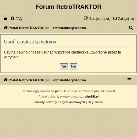
Forum RetroTRAKTOR
FAQ
Zarejestruj się
Zaloguj się
S
Portal RetroTRAKTOR.pl
retrotraktor.pl/forum
z
Usuń ciasteczka witryny
u
k
Czy na pewno chcesz usunąć wszystkie ciasteczka utworzone przez tę
witrynę?
a
j
Portal RetroTRAKTOR.pl
retrotraktor.pl/forum
Technologię dostarcza
phpBB
® Forum Software © phpBB Limited
Polski pakiet językowy dostarcza
phpBB.pl
Zasady ochrony danych osobowych
|
Regulamin