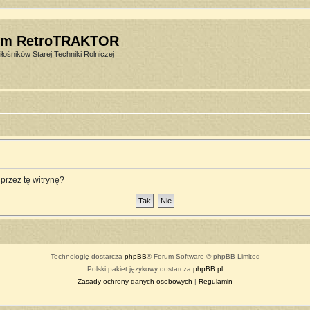
um RetroTRAKTOR
łośników Starej Techniki Rolniczej
przez tę witrynę?
Technologię dostarcza
phpBB
® Forum Software © phpBB Limited
Polski pakiet językowy dostarcza
phpBB.pl
Zasady ochrony danych osobowych
|
Regulamin