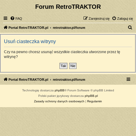
Forum RetroTRAKTOR
FAQ
Zarejestruj się
Zaloguj się
S
Portal RetroTRAKTOR.pl
retrotraktor.pl/forum
z
Usuń ciasteczka witryny
u
k
Czy na pewno chcesz usunąć wszystkie ciasteczka utworzone przez tę
witrynę?
a
j
Portal RetroTRAKTOR.pl
retrotraktor.pl/forum
Technologię dostarcza
phpBB
® Forum Software © phpBB Limited
Polski pakiet językowy dostarcza
phpBB.pl
Zasady ochrony danych osobowych
|
Regulamin