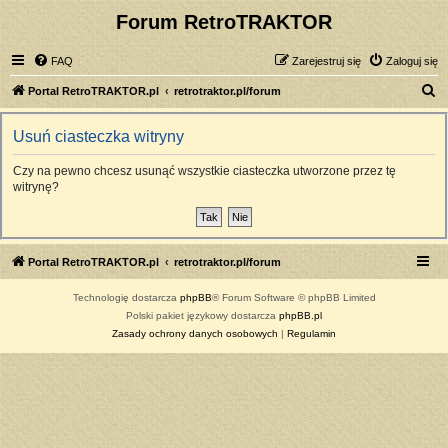
Forum RetroTRAKTOR
FAQ
Zarejestruj się
Zaloguj się
S
Portal RetroTRAKTOR.pl
retrotraktor.pl/forum
z
Usuń ciasteczka witryny
u
k
Czy na pewno chcesz usunąć wszystkie ciasteczka utworzone przez tę
witrynę?
a
j
Portal RetroTRAKTOR.pl
retrotraktor.pl/forum
Technologię dostarcza
phpBB
® Forum Software © phpBB Limited
Polski pakiet językowy dostarcza
phpBB.pl
Zasady ochrony danych osobowych
|
Regulamin