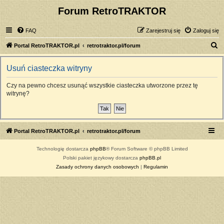
Forum RetroTRAKTOR
FAQ
Zarejestruj się
Zaloguj się
S
Portal RetroTRAKTOR.pl
retrotraktor.pl/forum
z
Usuń ciasteczka witryny
u
k
Czy na pewno chcesz usunąć wszystkie ciasteczka utworzone przez tę
witrynę?
a
j
Portal RetroTRAKTOR.pl
retrotraktor.pl/forum
Technologię dostarcza
phpBB
® Forum Software © phpBB Limited
Polski pakiet językowy dostarcza
phpBB.pl
Zasady ochrony danych osobowych
|
Regulamin