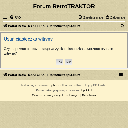
Forum RetroTRAKTOR
FAQ
Zarejestruj się
Zaloguj się
S
Portal RetroTRAKTOR.pl
retrotraktor.pl/forum
z
Usuń ciasteczka witryny
u
k
Czy na pewno chcesz usunąć wszystkie ciasteczka utworzone przez tę
witrynę?
a
j
Portal RetroTRAKTOR.pl
retrotraktor.pl/forum
Technologię dostarcza
phpBB
® Forum Software © phpBB Limited
Polski pakiet językowy dostarcza
phpBB.pl
Zasady ochrony danych osobowych
|
Regulamin