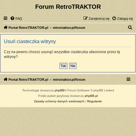
Forum RetroTRAKTOR
FAQ
Zarejestruj się
Zaloguj się
S
Portal RetroTRAKTOR.pl
retrotraktor.pl/forum
z
Usuń ciasteczka witryny
u
k
Czy na pewno chcesz usunąć wszystkie ciasteczka utworzone przez tę
witrynę?
a
j
Portal RetroTRAKTOR.pl
retrotraktor.pl/forum
Technologię dostarcza
phpBB
® Forum Software © phpBB Limited
Polski pakiet językowy dostarcza
phpBB.pl
Zasady ochrony danych osobowych
|
Regulamin