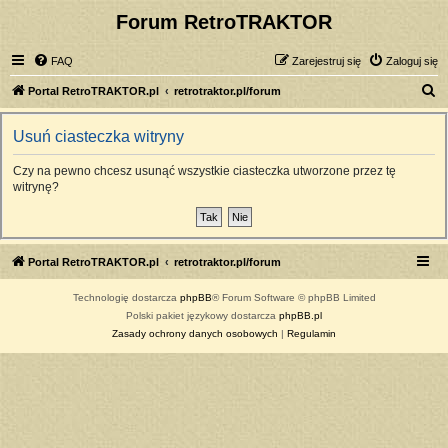
Forum RetroTRAKTOR
FAQ
Zarejestruj się
Zaloguj się
S
Portal RetroTRAKTOR.pl
retrotraktor.pl/forum
z
Usuń ciasteczka witryny
u
k
Czy na pewno chcesz usunąć wszystkie ciasteczka utworzone przez tę
witrynę?
a
j
Portal RetroTRAKTOR.pl
retrotraktor.pl/forum
Technologię dostarcza
phpBB
® Forum Software © phpBB Limited
Polski pakiet językowy dostarcza
phpBB.pl
Zasady ochrony danych osobowych
|
Regulamin