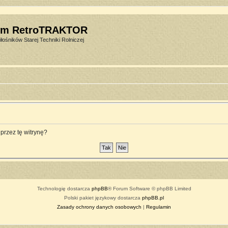
um RetroTRAKTOR
łośników Starej Techniki Rolniczej
przez tę witrynę?
Technologię dostarcza
phpBB
® Forum Software © phpBB Limited
Polski pakiet językowy dostarcza
phpBB.pl
Zasady ochrony danych osobowych
|
Regulamin