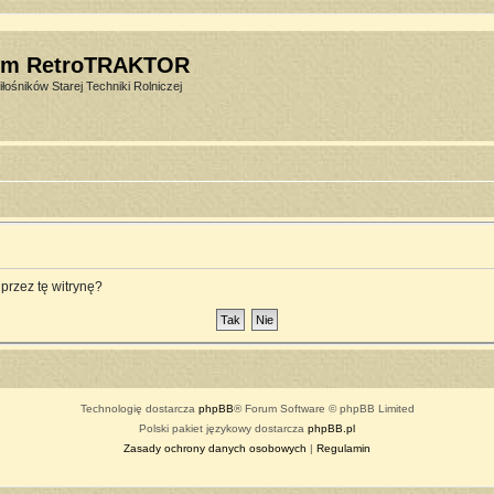
um RetroTRAKTOR
łośników Starej Techniki Rolniczej
przez tę witrynę?
Technologię dostarcza
phpBB
® Forum Software © phpBB Limited
Polski pakiet językowy dostarcza
phpBB.pl
Zasady ochrony danych osobowych
|
Regulamin