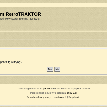
um RetroTRAKTOR
łośników Starej Techniki Rolniczej
przez tę witrynę?
Technologię dostarcza
phpBB
® Forum Software © phpBB Limited
Polski pakiet językowy dostarcza
phpBB.pl
Zasady ochrony danych osobowych
|
Regulamin