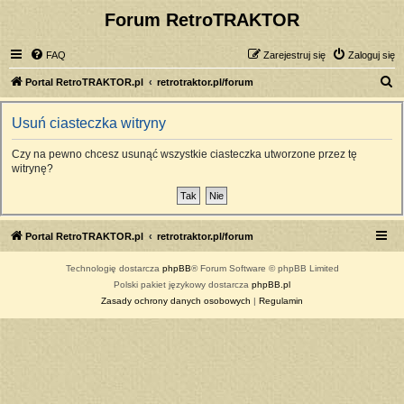
Forum RetroTRAKTOR
FAQ
Zarejestruj się
Zaloguj się
S
Portal RetroTRAKTOR.pl
retrotraktor.pl/forum
z
Usuń ciasteczka witryny
u
k
Czy na pewno chcesz usunąć wszystkie ciasteczka utworzone przez tę
witrynę?
a
j
Portal RetroTRAKTOR.pl
retrotraktor.pl/forum
Technologię dostarcza
phpBB
® Forum Software © phpBB Limited
Polski pakiet językowy dostarcza
phpBB.pl
Zasady ochrony danych osobowych
|
Regulamin