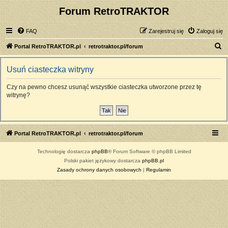
Forum RetroTRAKTOR
FAQ
Zarejestruj się
Zaloguj się
S
Portal RetroTRAKTOR.pl
retrotraktor.pl/forum
z
Usuń ciasteczka witryny
u
k
Czy na pewno chcesz usunąć wszystkie ciasteczka utworzone przez tę
witrynę?
a
j
Portal RetroTRAKTOR.pl
retrotraktor.pl/forum
Technologię dostarcza
phpBB
® Forum Software © phpBB Limited
Polski pakiet językowy dostarcza
phpBB.pl
Zasady ochrony danych osobowych
|
Regulamin