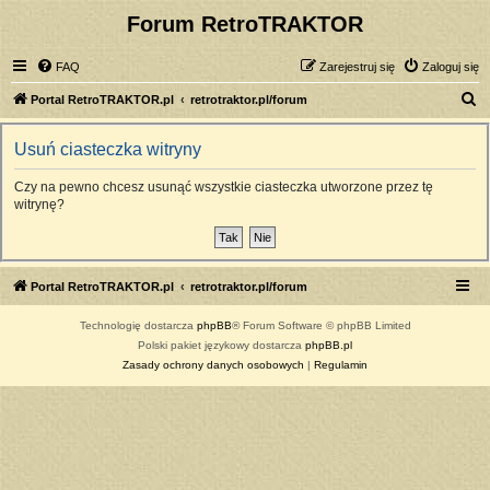
Forum RetroTRAKTOR
FAQ
Zarejestruj się
Zaloguj się
S
Portal RetroTRAKTOR.pl
retrotraktor.pl/forum
z
Usuń ciasteczka witryny
u
k
Czy na pewno chcesz usunąć wszystkie ciasteczka utworzone przez tę
witrynę?
a
j
Portal RetroTRAKTOR.pl
retrotraktor.pl/forum
Technologię dostarcza
phpBB
® Forum Software © phpBB Limited
Polski pakiet językowy dostarcza
phpBB.pl
Zasady ochrony danych osobowych
|
Regulamin