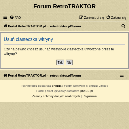
Forum RetroTRAKTOR
FAQ
Zarejestruj się
Zaloguj się
S
Portal RetroTRAKTOR.pl
retrotraktor.pl/forum
z
Usuń ciasteczka witryny
u
k
Czy na pewno chcesz usunąć wszystkie ciasteczka utworzone przez tę
witrynę?
a
j
Portal RetroTRAKTOR.pl
retrotraktor.pl/forum
Technologię dostarcza
phpBB
® Forum Software © phpBB Limited
Polski pakiet językowy dostarcza
phpBB.pl
Zasady ochrony danych osobowych
|
Regulamin