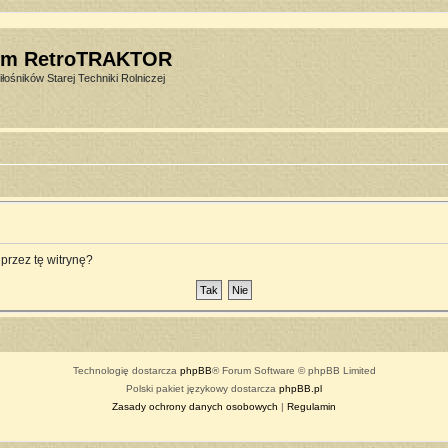
um RetroTRAKTOR
łośników Starej Techniki Rolniczej
przez tę witrynę?
Technologię dostarcza
phpBB
® Forum Software © phpBB Limited
Polski pakiet językowy dostarcza
phpBB.pl
Zasady ochrony danych osobowych
|
Regulamin