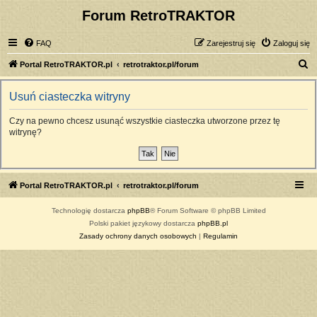
Forum RetroTRAKTOR
FAQ
Zarejestruj się
Zaloguj się
S
Portal RetroTRAKTOR.pl
retrotraktor.pl/forum
z
Usuń ciasteczka witryny
u
k
Czy na pewno chcesz usunąć wszystkie ciasteczka utworzone przez tę
witrynę?
a
j
Portal RetroTRAKTOR.pl
retrotraktor.pl/forum
Technologię dostarcza
phpBB
® Forum Software © phpBB Limited
Polski pakiet językowy dostarcza
phpBB.pl
Zasady ochrony danych osobowych
|
Regulamin