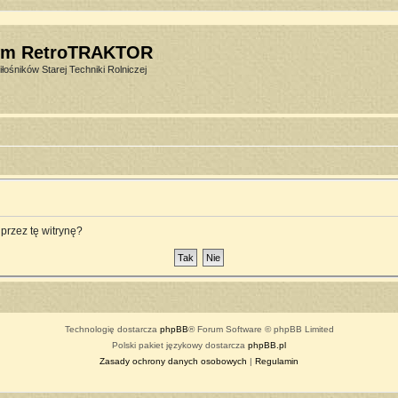
um RetroTRAKTOR
łośników Starej Techniki Rolniczej
przez tę witrynę?
Technologię dostarcza
phpBB
® Forum Software © phpBB Limited
Polski pakiet językowy dostarcza
phpBB.pl
Zasady ochrony danych osobowych
|
Regulamin