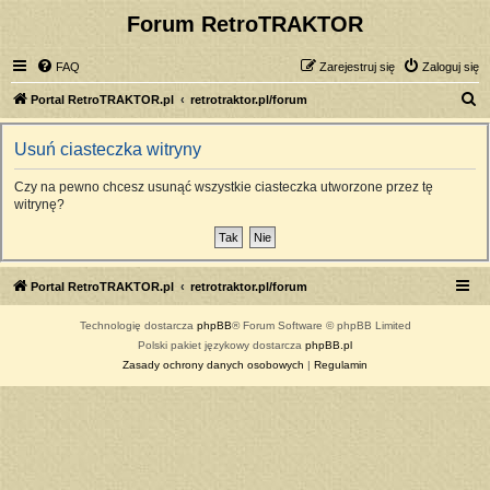
Forum RetroTRAKTOR
FAQ
Zarejestruj się
Zaloguj się
S
Portal RetroTRAKTOR.pl
retrotraktor.pl/forum
z
Usuń ciasteczka witryny
u
k
Czy na pewno chcesz usunąć wszystkie ciasteczka utworzone przez tę
witrynę?
a
j
Portal RetroTRAKTOR.pl
retrotraktor.pl/forum
Technologię dostarcza
phpBB
® Forum Software © phpBB Limited
Polski pakiet językowy dostarcza
phpBB.pl
Zasady ochrony danych osobowych
|
Regulamin