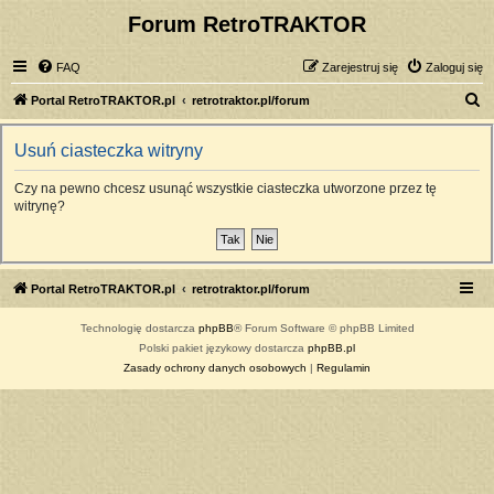
Forum RetroTRAKTOR
FAQ
Zarejestruj się
Zaloguj się
S
Portal RetroTRAKTOR.pl
retrotraktor.pl/forum
z
Usuń ciasteczka witryny
u
k
Czy na pewno chcesz usunąć wszystkie ciasteczka utworzone przez tę
witrynę?
a
j
Portal RetroTRAKTOR.pl
retrotraktor.pl/forum
Technologię dostarcza
phpBB
® Forum Software © phpBB Limited
Polski pakiet językowy dostarcza
phpBB.pl
Zasady ochrony danych osobowych
|
Regulamin