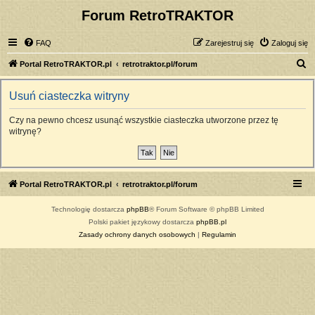
Forum RetroTRAKTOR
FAQ
Zarejestruj się
Zaloguj się
S
Portal RetroTRAKTOR.pl
retrotraktor.pl/forum
z
Usuń ciasteczka witryny
u
k
Czy na pewno chcesz usunąć wszystkie ciasteczka utworzone przez tę
witrynę?
a
j
Portal RetroTRAKTOR.pl
retrotraktor.pl/forum
Technologię dostarcza
phpBB
® Forum Software © phpBB Limited
Polski pakiet językowy dostarcza
phpBB.pl
Zasady ochrony danych osobowych
|
Regulamin