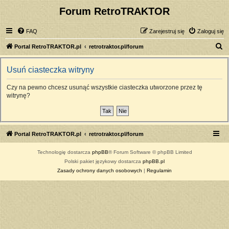
Forum RetroTRAKTOR
FAQ
Zarejestruj się
Zaloguj się
S
Portal RetroTRAKTOR.pl
retrotraktor.pl/forum
z
Usuń ciasteczka witryny
u
k
Czy na pewno chcesz usunąć wszystkie ciasteczka utworzone przez tę
witrynę?
a
j
Portal RetroTRAKTOR.pl
retrotraktor.pl/forum
Technologię dostarcza
phpBB
® Forum Software © phpBB Limited
Polski pakiet językowy dostarcza
phpBB.pl
Zasady ochrony danych osobowych
|
Regulamin