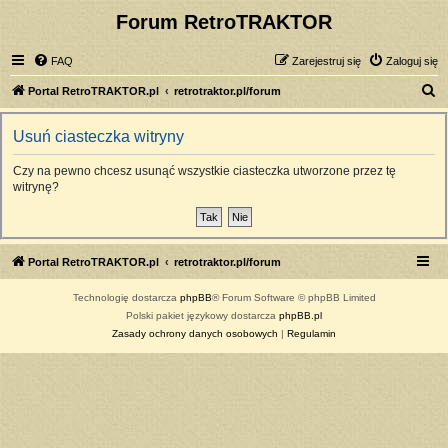
Forum RetroTRAKTOR
FAQ
Zarejestruj się
Zaloguj się
S
Portal RetroTRAKTOR.pl
retrotraktor.pl/forum
z
Usuń ciasteczka witryny
u
k
Czy na pewno chcesz usunąć wszystkie ciasteczka utworzone przez tę
witrynę?
a
j
Portal RetroTRAKTOR.pl
retrotraktor.pl/forum
Technologię dostarcza
phpBB
® Forum Software © phpBB Limited
Polski pakiet językowy dostarcza
phpBB.pl
Zasady ochrony danych osobowych
|
Regulamin