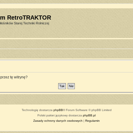
um RetroTRAKTOR
łośników Starej Techniki Rolniczej
przez tę witrynę?
Technologię dostarcza
phpBB
® Forum Software © phpBB Limited
Polski pakiet językowy dostarcza
phpBB.pl
Zasady ochrony danych osobowych
|
Regulamin