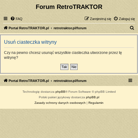
Forum RetroTRAKTOR
FAQ
Zarejestruj się
Zaloguj się
S
Portal RetroTRAKTOR.pl
retrotraktor.pl/forum
z
Usuń ciasteczka witryny
u
k
Czy na pewno chcesz usunąć wszystkie ciasteczka utworzone przez tę
witrynę?
a
j
Portal RetroTRAKTOR.pl
retrotraktor.pl/forum
Technologię dostarcza
phpBB
® Forum Software © phpBB Limited
Polski pakiet językowy dostarcza
phpBB.pl
Zasady ochrony danych osobowych
|
Regulamin