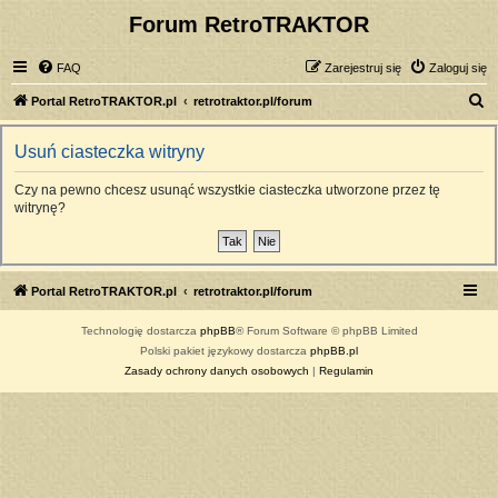
Forum RetroTRAKTOR
FAQ
Zarejestruj się
Zaloguj się
S
Portal RetroTRAKTOR.pl
retrotraktor.pl/forum
z
Usuń ciasteczka witryny
u
k
Czy na pewno chcesz usunąć wszystkie ciasteczka utworzone przez tę
witrynę?
a
j
Portal RetroTRAKTOR.pl
retrotraktor.pl/forum
Technologię dostarcza
phpBB
® Forum Software © phpBB Limited
Polski pakiet językowy dostarcza
phpBB.pl
Zasady ochrony danych osobowych
|
Regulamin