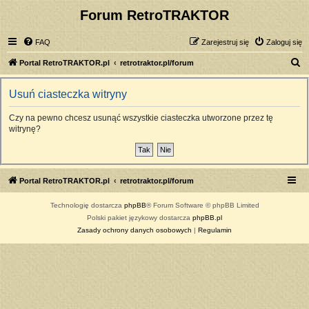
Forum RetroTRAKTOR
FAQ
Zarejestruj się
Zaloguj się
S
Portal RetroTRAKTOR.pl
retrotraktor.pl/forum
z
Usuń ciasteczka witryny
u
k
Czy na pewno chcesz usunąć wszystkie ciasteczka utworzone przez tę
witrynę?
a
j
Portal RetroTRAKTOR.pl
retrotraktor.pl/forum
Technologię dostarcza
phpBB
® Forum Software © phpBB Limited
Polski pakiet językowy dostarcza
phpBB.pl
Zasady ochrony danych osobowych
|
Regulamin