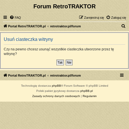
Forum RetroTRAKTOR
FAQ
Zarejestruj się
Zaloguj się
S
Portal RetroTRAKTOR.pl
retrotraktor.pl/forum
z
Usuń ciasteczka witryny
u
k
Czy na pewno chcesz usunąć wszystkie ciasteczka utworzone przez tę
witrynę?
a
j
Portal RetroTRAKTOR.pl
retrotraktor.pl/forum
Technologię dostarcza
phpBB
® Forum Software © phpBB Limited
Polski pakiet językowy dostarcza
phpBB.pl
Zasady ochrony danych osobowych
|
Regulamin